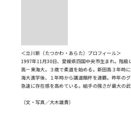
＜立川新（たつかわ・あらた）プロフィール＞
1997年11月30日、愛媛県四国中央市生まれ。階
高－東海大。３歳で柔道を始める。新田高３年時に
海大進学後、１年時から講道館杯を連覇。昨年のグ
急速に存在感を高めている。組手の強さが最大の武
（文・写真／大木雄貴）