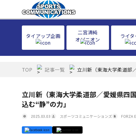
二宮清純
タイアップ企画
ライタ
オピニオン
TOP
記事一覧
立川新（東海大学柔道部／
立川新（東海大学柔道部／愛媛県四国
込む“静”の力」
スポーツコミュニケーションズ
FORZA 
2025.03.03