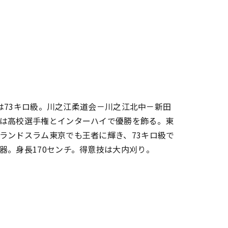
級は73キロ級。川之江柔道会－川之江北中－新田
は高校選手権とインターハイで優勝を飾る。東
ランドスラム東京でも王者に輝き、73キロ級で
器。身長170センチ。得意技は大内刈り。