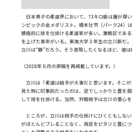
日本男子の柔道界において、73キロ級は層が厚い
ンピックの金メダリスト。橋本壮市（パーク24）は
積極的に技を仕掛ける柔道家が多い。激戦区である
を上げた青年がいる。東海大学３年生の立川新だ。
立川は“静”だろう。そう表現したくなるほど、彼
（2018年８月の原稿を再掲載しています。）
立川は「柔道は組手が大事だと思います。そこが
見た時に印象的だったのは、足でしっかりと畳を掴
して技を仕掛ける。当然、対戦相手は立川の重心を
ところが、立川は相手の仕掛けにびくともしない
がほとんどブレることなく、両足をピタリと畳につ