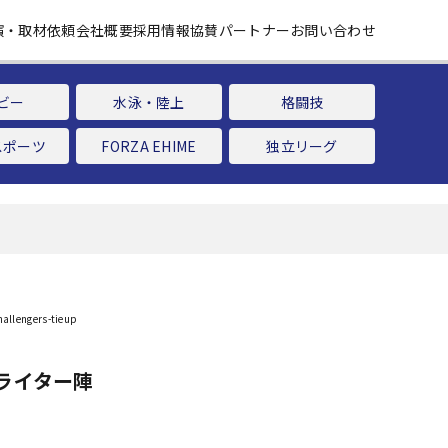
演・取材依頼
会社概要
採用情報
協賛パートナー
お問い合わせ
ビー
水泳・陸上
格闘技
スポーツ
FORZA EHIME
独立リーグ
」
ライター陣