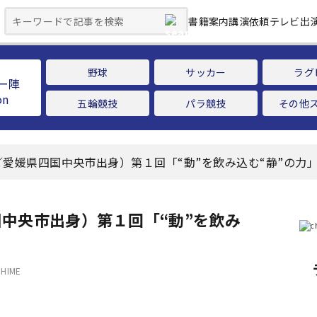
書籍案内
講演依頼
テレビ出
野球
サッカー
ラグ
ー陣
五輪競技
パラ競技
その他
愛媛県四国中央市出身）第１回「“動”を飲み込む“静”の力
中央市出身）第１回「“動”を飲み
EHIME