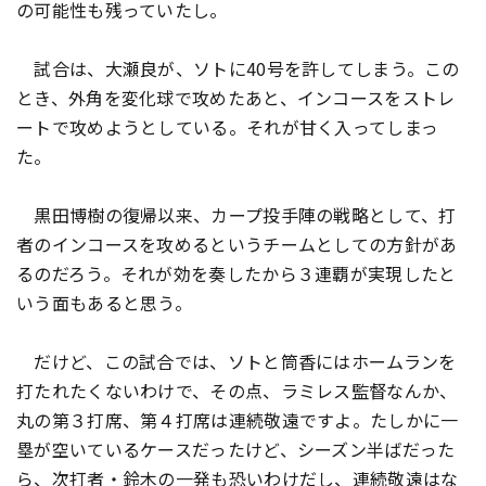
の可能性も残っていたし。
試合は、大瀬良が、ソトに40号を許してしまう。この
とき、外角を変化球で攻めたあと、インコースをストレ
ートで攻めようとしている。それが甘く入ってしまっ
た。
黒田博樹の復帰以来、カープ投手陣の戦略として、打
者のインコースを攻めるというチームとしての方針があ
るのだろう。それが効を奏したから３連覇が実現したと
いう面もあると思う。
だけど、この試合では、ソトと筒香にはホームランを
打たれたくないわけで、その点、ラミレス監督なんか、
丸の第３打席、第４打席は連続敬遠ですよ。たしかに一
塁が空いているケースだったけど、シーズン半ばだった
ら、次打者・鈴木の一発も恐いわけだし、連続敬遠はな