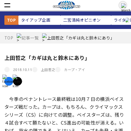
TOP
タイアップ企画
二宮清純
オピニオン
ライター
TOP
記事一覧
上田哲之「カギは丸と鈴木にあり」
上田哲之「カギは丸と鈴木にあり」
上田哲之
カープ・アイ
2018.10.11
今季のペナントレース最終戦は10月７日の横浜ベイス
ターズ戦だった。カープは、もちろん、クライマックス
シリーズ（CS）に向けての調整。ベイスターズは、残り
４試合すべて勝たないと、CS進出の可能性が消える。い
わば、背水の陣である。とはいえ、カープも先発・大瀬