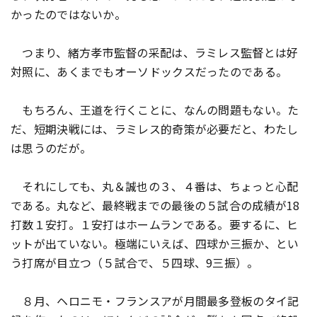
かったのではないか。
つまり、緒方孝市監督の采配は、ラミレス監督とは好
対照に、あくまでもオーソドックスだったのである。
もちろん、王道を行くことに、なんの問題もない。た
だ、短期決戦には、ラミレス的奇策が必要だと、わたし
は思うのだが。
それにしても、丸＆誠也の３、４番は、ちょっと心配
である。丸など、最終戦までの最後の５試合の成績が18
打数１安打。１安打はホームランである。要するに、ヒ
ットが出ていない。極端にいえば、四球か三振か、とい
う打席が目立つ（５試合で、５四球、9三振）。
８月、ヘロニモ・フランスアが月間最多登板のタイ記