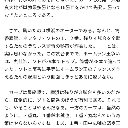
良大地が単独最多勝となる16勝目をかけて先発。勝って
おきたいところである。
さて、驚いたのは横浜のオーダーである。なんと、筒
香嘉智、ネフタリ・ソトの１、２番。残り４試合を全勝
するためのラミレス監督の秘策が炸裂した。……とは、
実は思わなかった。この試合までで、ホームラン王争い
は、丸佳浩、ソトが39本でトップ。筒香が38本で追って
いた。ソトと筒香に平等にホームラン王のチャンスを与
えるための起用という側面もきっとあるに違いない。
カープは最終戦で、横浜は残りが３試合も多いのだか
ら、圧倒的に、ソトと筒香のほうが有利である。それで
も、やることはやるんだなあ。一方のカープは、当然の
ように、３番丸、４番鈴木誠也。１番・丸なんていう奇
策はやらないんですね。まあ、１番・田中広輔の盗塁王