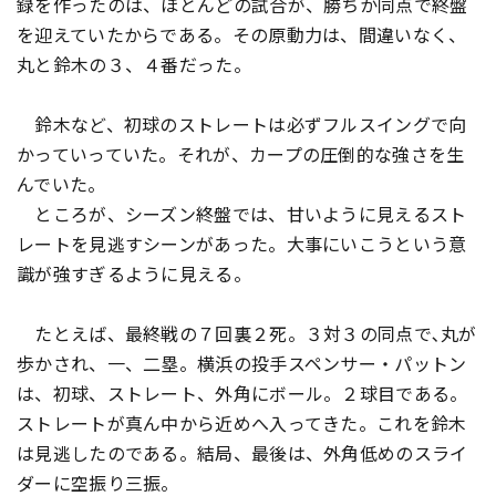
録を作ったのは、ほとんどの試合が、勝ちか同点で終盤
を迎えていたからである。その原動力は、間違いなく、
丸と鈴木の３、４番だった。
鈴木など、初球のストレートは必ずフルスイングで向
かっていっていた。それが、カープの圧倒的な強さを生
んでいた。
ところが、シーズン終盤では、甘いように見えるスト
レートを見逃すシーンがあった。大事にいこうという意
識が強すぎるように見える。
たとえば、最終戦の７回裏２死。３対３の同点で､丸が
歩かされ、一、二塁。横浜の投手スペンサー・パットン
は、初球、ストレート、外角にボール。２球目である。
ストレートが真ん中から近めへ入ってきた。これを鈴木
は見逃したのである。結局、最後は、外角低めのスライ
ダーに空振り三振。