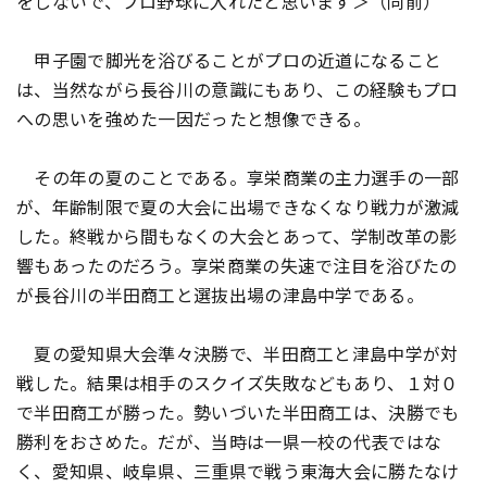
をしないで、プロ野球に入れたと思います＞（同前）
甲子園で脚光を浴びることがプロの近道になること
は、当然ながら長谷川の意識にもあり、この経験もプロ
への思いを強めた一因だったと想像できる。
その年の夏のことである。享栄商業の主力選手の一部
が、年齢制限で夏の大会に出場できなくなり戦力が激減
した。終戦から間もなくの大会とあって、学制改革の影
響もあったのだろう。享栄商業の失速で注目を浴びたの
が長谷川の半田商工と選抜出場の津島中学である。
夏の愛知県大会準々決勝で、半田商工と津島中学が対
戦した。結果は相手のスクイズ失敗などもあり、１対０
で半田商工が勝った。勢いづいた半田商工は、決勝でも
勝利をおさめた。だが、当時は一県一校の代表ではな
く、愛知県、岐阜県、三重県で戦う東海大会に勝たなけ