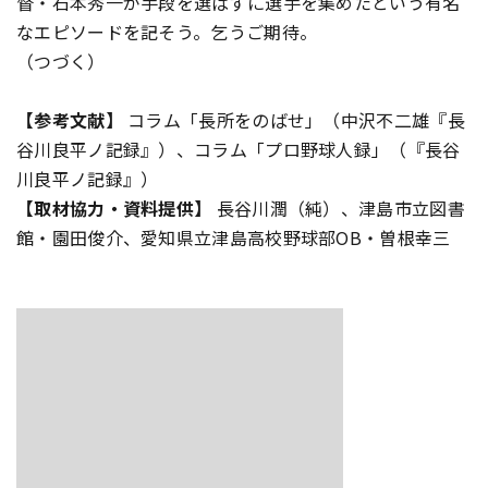
督・石本秀一が手段を選ばずに選手を集めたという有名
なエピソードを記そう。乞うご期待。
（つづく）
【参考文献】
コラム「長所をのばせ」（中沢不二雄『長
谷川良平ノ記録』）、コラム「プロ野球人録」（『長谷
川良平ノ記録』）
【取材協力・資料提供】
長谷川潤（純）、津島市立図書
館・園田俊介、愛知県立津島高校野球部OB・曽根幸三