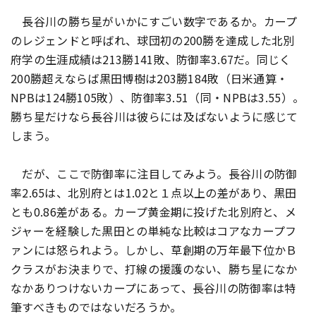
長谷川の勝ち星がいかにすごい数字であるか。カープ
のレジェンドと呼ばれ、球団初の200勝を達成した北別
府学の生涯成績は213勝141敗、防御率3.67だ。同じく
200勝超えならば黒田博樹は203勝184敗（日米通算・
NPBは124勝105敗）、防御率3.51（同・NPBは3.55）。
勝ち星だけなら長谷川は彼らには及ばないように感じて
しまう。
だが、ここで防御率に注目してみよう。長谷川の防御
率2.65は、北別府とは1.02と１点以上の差があり、黒田
とも0.86差がある。カープ黄金期に投げた北別府と、メ
ジャーを経験した黒田との単純な比較はコアなカープフ
ァンには怒られよう。しかし、草創期の万年最下位かＢ
クラスがお決まりで、打線の援護のない、勝ち星になか
なかありつけないカープにあって、長谷川の防御率は特
筆すべきものではないだろうか。