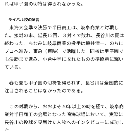
れば甲子園の切符は得られなかった。
ライバル校の証言
東海大会準々決勝で半田商工は、岐阜商業と対戦し
た。接戦の末、延長12回、３対４で敗れ、長谷川の夏は
終わった。ちなみに岐阜商業の投手は樽井清一、のちに
プロへ進み、東急（東映）で活躍した。同校は甲子園で
も決勝まで進み、小倉中学に敗れたものの準優勝に輝い
ている。
春も夏も甲子園の切符を得られず、長谷川は全国的に
注目されることはなかったのである。
この対戦から、おおよそ70年以上の時を経て、岐阜商
業対半田商工の会場となった鳴海球場において、実際に
長谷川の投球を見届けた人物へのインタビューに成功し
た。