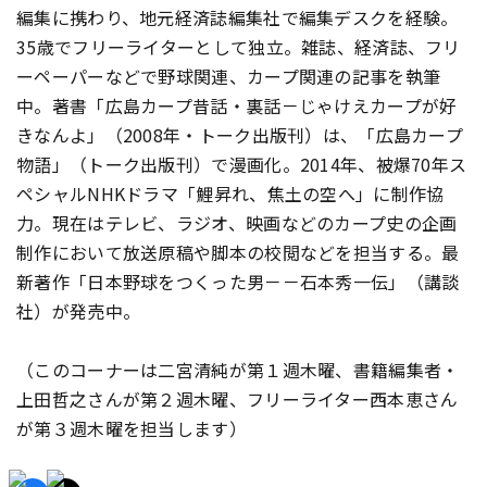
編集に携わり、地元経済誌編集社で編集デスクを経験。
35歳でフリーライターとして独立。雑誌、経済誌、フリ
ーペーパーなどで野球関連、カープ関連の記事を執筆
中。著書「広島カープ昔話・裏話－じゃけえカープが好
きなんよ」（2008年・トーク出版刊）は、「広島カープ
物語」（トーク出版刊）で漫画化。2014年、被爆70年ス
ペシャルNHKドラマ「鯉昇れ、焦土の空へ」に制作協
力。現在はテレビ、ラジオ、映画などのカープ史の企画
制作において放送原稿や脚本の校閲などを担当する。最
新著作「日本野球をつくった男－－石本秀一伝」（講談
社）が発売中。
（このコーナーは二宮清純が第１週木曜、書籍編集者・
上田哲之さんが第２週木曜、フリーライター西本恵さん
が第３週木曜を担当します）