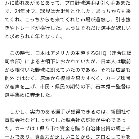
ムに膨れあがるとあって、プロ野球選手は引く手あまた
で、24年オフ、球界は大混乱と化した。あっちからも来
てくれ、こっちからも来てくれと市場が過熱し、引き抜
きやトレードが横行した。ようはそれだけ選手が欲しい
と求められた年となった。
この時代、日本はアメリカの主導するGHQ（連合国総
司令部）による占領下におかれていたが、日本人は戦前
から根付いた野球に飢えていたのである。それは広島も
例外ではなく、原爆から復興を果たすべく、カープ球団
が産声を上げ、市民・県民の期待の下、石本秀一監督は
選手集めに奔走した。
しかし、実力のある選手が獲得できるのは、新聞社や
電鉄会社などしっかりした親会社の球団が中心であっ
た。カープは１県５市で資金を賄う自治体出資の郷土チ
ームであり、資金力が乏しいことから、プロとして峠を