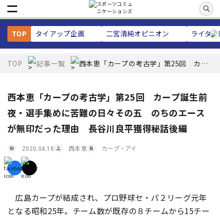
TOP
タイアップ企画
二宮清純
オピニオン
ライター
TOP
記事一覧
西本恵「カープの考古学」第25回 カー
プ誕生前夜・選手集めに苦難の日々その
五 のちのエースが無印だった理由 長
谷川良平獲得秘話後編
西本恵「カープの考古学」第25回 カープ誕生前
夜・選手集めに苦難の日々その五 のちのエース
が無印だった理由 長谷川良平獲得秘話後編
西本恵
カープ・アイ
2020.04.16
広島カープが結成され、プロ野球セ・パ２リーグ元年
となる昭和25年。チーム数が既存の８チームから15チー