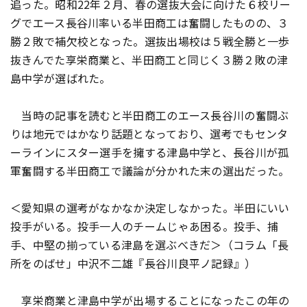
追った。昭和22年２月、春の選抜大会に向けた６校リー
グでエース長谷川率いる半田商工は奮闘したものの、３
勝２敗で補欠校となった。選抜出場校は５戦全勝と一歩
抜きんでた享栄商業と、半田商工と同じく３勝２敗の津
島中学が選ばれた。
当時の記事を読むと半田商工のエース長谷川の奮闘ぶ
りは地元ではかなり話題となっており、選考でもセンタ
ーラインにスター選手を擁する津島中学と、長谷川が孤
軍奮闘する半田商工で議論が分かれた末の選出だった。
＜愛知県の選考がなかなか決定しなかった。半田にいい
投手がいる。投手一人のチームじゃあ困る。投手、捕
手、中堅の揃っている津島を選ぶべきだ＞（コラム「長
所をのばせ」中沢不二雄『長谷川良平ノ記録』）
享栄商業と津島中学が出場することになったこの年の