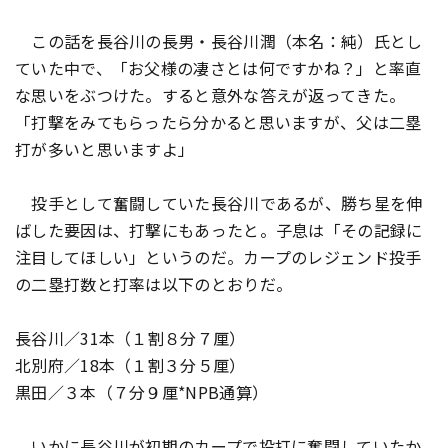
この話を長谷川の長男・長谷川潤（本名：純）氏とし
ていた中で、「お父様の凄さとは何ですかね？」と率直
な思いをぶつけた。すると意外な答えが返ってきた。
「打撃をみてもらったら分かると思いますが、父は二塁
打が多いと思いますよ」
投手として奮闘していた長谷川であるが、勝ち星を伸
ばした要因は、打撃にもあったと。子息は「その記録に
注目してほしい」というのだ。カープのレジェンド投手
の二塁打数と打率は以下のとおりだ。
長谷川／31本（１割８分７厘）
北別府／18本（１割３分５厘）
黒田／３本（７分９厘*NPB通算）
いかに長谷川が初期のカープで投打に奮闘していたか