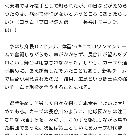
＜東海では好投手として知られたが、中日などがためら
つたのは、病弱で体格がないというところにあったらし
い＞（コラム「プロ野球人録」（『長谷川良平ノ記
録』）
やはり身長167センチ、体重56キロではワンマンチー
ムで奮闘しながらも、声がかからず、長谷川が望んだプ
ロという舞台は用意されなかった。しかし、カープが選
手集めに、あえぎ苦しんでいたこともあり、新興チーム
で舞台が用意されたのだ。結果、広島という郷土色の強
いチームで現役を全うすることになる。
選手集めに苦労した日々を綴った本章もいよいよ大詰
めである。カープは長谷川のように、他球団からは注目
されない選手らを、あの手、この手を駆使しながら集め
た集団であった。次回は策士ともいえるカープ初代監