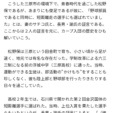
こうした三原市の環境下で、青春時代を過ごした松野
保であるが、あまりにも俊足であるが故に、「野球部員
であると同時に、短距離走の選手にも選ばれていまし
た」とは、妻のサチコ氏と、長男・諭氏の証言である。
ここからは２人の証言を元に、カープ入団の歴史をひも
解いていこう。
松野保は三原という田舎町で育ち、小さい頃から足が
速く、地元では有名な存在だった。学制改革による六三
三制になる前の浮城中学（三原高校）に通った。当時、
運動ができる生徒は、部活動の"かけもち"をすることも
珍しくなく、彼も陸上部と野球部を行ったりきたりする
日々を過ごしていた。
高校２年生では、石川県で開かれた第２回金沢国体の
短距離選手に選ばれた。当時、上位入賞を果たした選手
らもいたというが、長男・諭氏の証言によると、「（彼