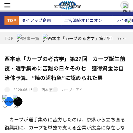
TOP
タイアップ企画
二宮清純
オピニオン
ライター
TOP
記事一覧
西本恵「カープの考古学」第27回 カー
プ誕生前夜・選手集めに苦難の日々その
七 獲得資金は自治体予算。”暁の超特
急”に認められた男
西本恵「カープの考古学」第27回 カープ誕生前
夜・選手集めに苦難の日々その七 獲得資金は自
治体予算。”暁の超特急”に認められた男
西本恵
カープ・アイ
2020.06.18
カープが選手集めに苦労したのは、原爆から立ち直る
復興期に、カープを単独で支える企業が広島に存在しな