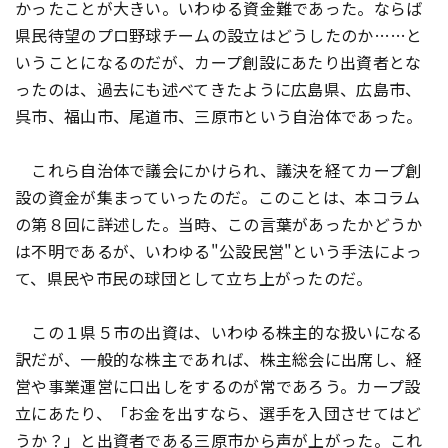
かったことが大きい。いわゆる資金難であった。ならば
県民待望のプロ野球チームの設立はどうしたのか……と
いうことになるのだが、カープ創設にあたり出資者とな
ったのは、過去にも述べてきたように広島県、広島市、
呉市、福山市、尾道市、三原市という自治体であった。
これら自治体で議会にかけられ、議決を経てカープ創
設の資金が集まっていったのだ。このことは、本コラム
の第８回に詳述した。当時、この言葉があったかどうか
は不明であるが、いわゆる"公設民営"という手法によっ
て、県民や市民の球団として立ち上がったのだ。
この１県５市の出資は、いわゆる株主的な扱いになる
訳だが、一般的な株主であれば、株主総会に出席し、経
営や事業運営に口出しをするのが常であろう。カープ設
立にあたり、「お金を出すなら、選手を入団させてはど
うか？」と出資者である三原市から声が上がった。これ