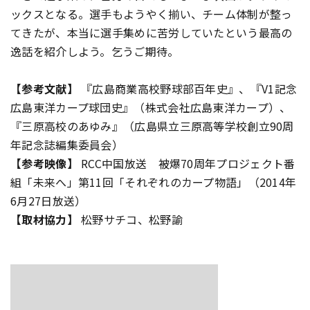
ックスとなる。選手もようやく揃い、チーム体制が整っ
てきたが、本当に選手集めに苦労していたという最高の
逸話を紹介しよう。乞うご期待。
【参考文献】
『広島商業高校野球部百年史』、『V1記念
広島東洋カープ球団史』（株式会社広島東洋カープ）、
『三原高校のあゆみ』（広島県立三原高等学校創立90周
年記念誌編集委員会）
【参考映像】
RCC中国放送 被爆70周年プロジェクト番
組「未来へ」第11回「それぞれのカープ物語」（2014年
6月27日放送）
【取材協力】
松野サチコ、松野諭