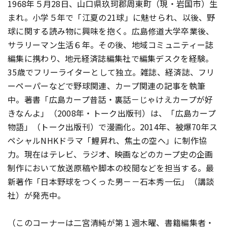
1968年５月28日、山口県玖珂郡周東町（現・岩国市）生
まれ。小学５年で「江夏の21球」に魅せられ、以後、野
球に関する読み物に興味を抱く。広島修道大学卒業後、
サラリーマン生活６年。その後、地域コミュニティー誌
編集に携わり、地元経済誌編集社で編集デスクを経験。
35歳でフリーライターとして独立。雑誌、経済誌、フリ
ーペーパーなどで野球関連、カープ関連の記事を執筆
中。著書「広島カープ昔話・裏話－じゃけえカープが好
きなんよ」（2008年・トーク出版刊）は、「広島カープ
物語」（トーク出版刊）で漫画化。2014年、被爆70年ス
ペシャルNHKドラマ「鯉昇れ、焦土の空へ」に制作協
力。現在はテレビ、ラジオ、映画などのカープ史の企画
制作において放送原稿や脚本の校閲などを担当する。最
新著作「日本野球をつくった男－－石本秀一伝」（講談
社）が発売中。
（このコーナーは二宮清純が第１週木曜、書籍編集者・