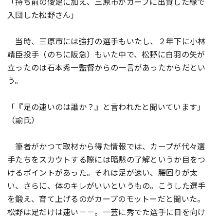
「持ち前の俊足に加え、三原市がカープに出資した縁で
入団した松野さん」
当時、三原市には強打の選手もいたし、２年下に小林
靖臣投手（のちに阪急）もいた中で、松野に白羽の矢が
立ったのは石本秀一監督からの一言があったからだとい
う。
「『足の速いのは誰か？』と言われたと聞いています」
（諭氏）
筆者がかつて取材から得た情報では、カープが代々選
手たちをスカウトする際には暗黙の了解というか目をつ
けるポイントがあった。それは足が速い、腰回りが太
い、さらに、体のキレがいいというもの。こうした選手
を鍛え、育て上げるのがカープのモットーだと聞いた。
松野は足だけは速い－－。一芸に秀でた選手に目を向け