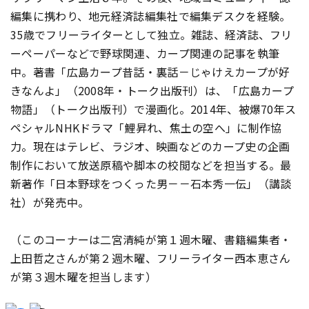
編集に携わり、地元経済誌編集社で編集デスクを経験。
35歳でフリーライターとして独立。雑誌、経済誌、フリ
ーペーパーなどで野球関連、カープ関連の記事を執筆
中。著書「広島カープ昔話・裏話－じゃけえカープが好
きなんよ」（2008年・トーク出版刊）は、「広島カープ
物語」（トーク出版刊）で漫画化。2014年、被爆70年ス
ペシャルNHKドラマ「鯉昇れ、焦土の空へ」に制作協
力。現在はテレビ、ラジオ、映画などのカープ史の企画
制作において放送原稿や脚本の校閲などを担当する。最
新著作「日本野球をつくった男－－石本秀一伝」（講談
社）が発売中。
（このコーナーは二宮清純が第１週木曜、書籍編集者・
上田哲之さんが第２週木曜、フリーライター西本恵さん
が第３週木曜を担当します）