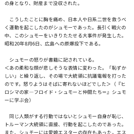
の身となり、財産まで没収された。
こうしたことに胸を痛め、日本人や日系二世を救うべ
く運動を起こしたのがシュモーであった。長引く戦火の
中、このシュモーをいきりたたせる大事件が発生した。
昭和20年8月6日、広島への原爆投下である。
シュモーの怒りが書籍に記されている。
＜あの柔和な顔が悲しそうな表情に変わった。「恥ずか
しい」と繰り返し、その場で大統領に抗議電報を打った
のです。怒りようはそばに寄れないほどでした＞（『ヒ
ロシマの家―フロイド・シュモーと仲間たち＝』シュモ
ーに学ぶ会）
同じ人類がする行動ではないとシュモー自身が恥じ、
トルーマン大統領に直接、行動を起こしたのであった。
また、シュモーには愛娘エスターの存在もあった。エス