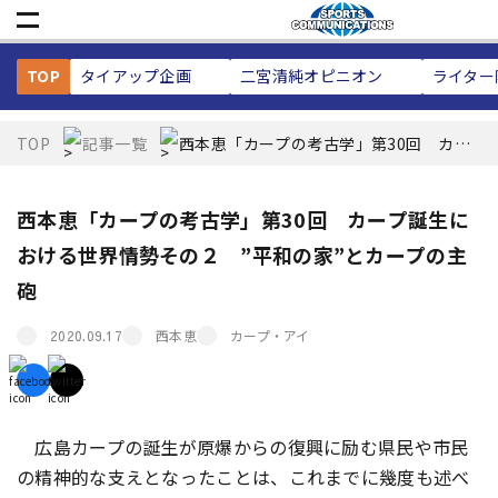
TOP
タイアップ企画
二宮清純
オピニオン
ライター
TOP
記事一覧
西本恵「カープの考古学」第30回 カー
プ誕生における世界情勢その２ ”平和の
家”とカープの主砲
西本恵「カープの考古学」第30回 カープ誕生に
おける世界情勢その２ ”平和の家”とカープの主
砲
西本恵
カープ・アイ
2020.09.17
広島カープの誕生が原爆からの復興に励む県民や市民
の精神的な支えとなったことは、これまでに幾度も述べ