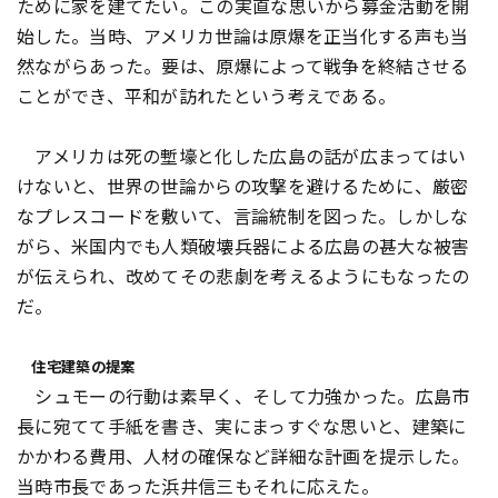
ために家を建てたい。この実直な思いから募金活動を開
始した。当時、アメリカ世論は原爆を正当化する声も当
然ながらあった。要は、原爆によって戦争を終結させる
ことができ、平和が訪れたという考えである。
アメリカは死の塹壕と化した広島の話が広まってはい
けないと、世界の世論からの攻撃を避けるために、厳密
なプレスコードを敷いて、言論統制を図った。しかしな
がら、米国内でも人類破壊兵器による広島の甚大な被害
が伝えられ、改めてその悲劇を考えるようにもなったの
だ。
住宅建築の提案
シュモーの行動は素早く、そして力強かった。広島市
長に宛てて手紙を書き、実にまっすぐな思いと、建築に
かかわる費用、人材の確保など詳細な計画を提示した。
当時市長であった浜井信三もそれに応えた。