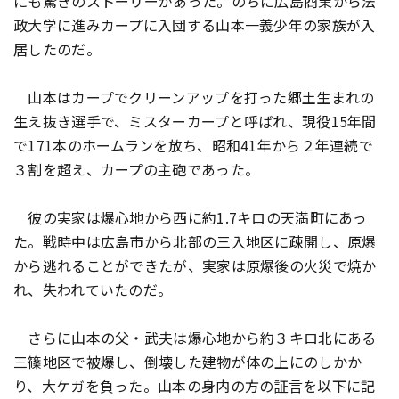
にも驚きのストーリーがあった。のちに広島商業から法
政大学に進みカープに入団する山本一義少年の家族が入
居したのだ。
山本はカープでクリーンアップを打った郷土生まれの
生え抜き選手で、ミスターカープと呼ばれ、現役15年間
で171本のホームランを放ち、昭和41年から２年連続で
３割を超え、カープの主砲であった。
彼の実家は爆心地から西に約1.7キロの天満町にあっ
た。戦時中は広島市から北部の三入地区に疎開し、原爆
から逃れることができたが、実家は原爆後の火災で焼か
れ、失われていたのだ。
さらに山本の父・武夫は爆心地から約３キロ北にある
三篠地区で被爆し、倒壊した建物が体の上にのしかか
り、大ケガを負った。山本の身内の方の証言を以下に記