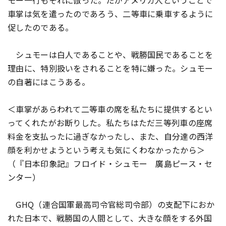
モー一行もそれに倣った。だがアメリカ人ということで
車掌は気を遣ったのであろう、二等車に乗車するように
促したのである。
シュモーは白人であることや、戦勝国民であることを
理由に、特別扱いをされることを特に嫌った。シュモー
の自著にはこうある。
＜車掌があらわれて二等車の席を私たちに提供するとい
ってくれたがお断りした。私たちはただ三等列車の座席
料金を支払ったに過ぎなかったし、また、自分達の西洋
顔を利かせようという考えも気にくわなかったから＞
（『日本印象記』フロイド・シュモー 廣島ピース・セ
ンター）
GHQ（連合国軍最高司令官総司令部）の支配下におか
れた日本で、戦勝国の人間として、大きな顔をする外国