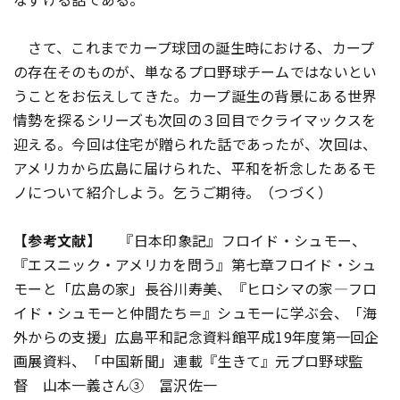
さて、これまでカープ球団の誕生時における、カープ
の存在そのものが、単なるプロ野球チームではないとい
うことをお伝えしてきた。カープ誕生の背景にある世界
情勢を探るシリーズも次回の３回目でクライマックスを
迎える。今回は住宅が贈られた話であったが、次回は、
アメリカから広島に届けられた、平和を祈念したあるモ
ノについて紹介しよう。乞うご期待。（つづく）
【参考文献】
『日本印象記』フロイド・シュモー、
『エスニック・アメリカを問う』第七章フロイド・シュ
モーと「広島の家」長谷川寿美、『ヒロシマの家―フロ
イド・シュモーと仲間たち＝』シュモーに学ぶ会、「海
外からの支援」広島平和記念資料館平成19年度第一回企
画展資料、「中国新聞」連載『生きて』元プロ野球監
督 山本一義さん③ 冨沢佐一