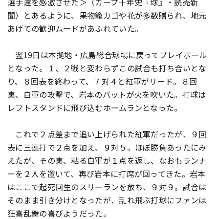
選手達を感激させた＞（カープ十年史『球』・読売新
聞）とあるように、果物籠カゴや花が多数贈られ、地元
あげての歓迎ムードがあふれていた。
翌19日は本拠地・広島総合球場に戻ってプレイボール
となった。１、２戦と変わらずこの試合も打ち合いとな
り、８回表を終わって、７対４と紅軍がリード。８回
裏、白軍の攻撃で、岩本のバットが火を吹いた。打球は
レフトスタンドに飛び込むホームランとなった。
これで２点差まで追い上げられた紅軍だったが、９回
表に三連打で２点を加え、９対５。ほぼ勝負あったにみ
えたが、その裏、粘る白軍が１点を返し、なおもランナ
ーを２人を置いて、再び岩本に打席が回ってきた。岩本
はここで起死回生のスリーランを放ち、９対９。試合は
そのまま引き分けとなったが、乱れ飛ぶ打球にファンは
狂喜乱舞の喜びようだった。