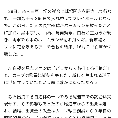
28日、帝人三原工場の試合は球場開きを記念して行わ
れ、一部選手らを紅白で入れ替えてプレイボールとなっ
た。この日、新人の長谷部稔がホームランを放ったこと
に加え、黒木宗行、山崎、角南効永、白石と主力らが続
き、両軍で６本のホームランが乱れ飛んだ。新球場オー
プンに花を添えるアーチ合戦の結果、16対７で白軍が快
勝した。。
紅白戦を見たファンは「どこからでも打てる打線だ」
と、カープの飛躍に期待を寄せた。新しく生まれる球団
に浮足立っていたという面は確かにあっただろう。
なお出資する自治体の一つである尾道市での試合は実
現せず、その影響もあったのか尾道市からの出資は遅
れ、結局、出資金の入金はカープ球団創設から３年目の
昭和27年のシーズンが終わってからという結果になった