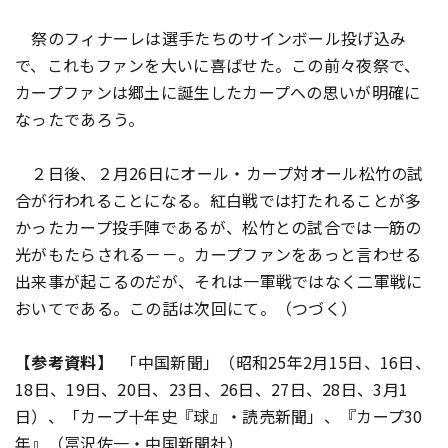
祭のフィナーレは選手たちのサインボール投げ込み
で、これもファンを大いに喜ばせた。この前々夜祭で、
カープファンは郷土に誕生したカープへの思いが明確に
なったであろう。
２日後、２月26日にオール・カープ対オール松竹の試
合が行われることになる。紅白戦では打たれることが多
かったカープ投手陣であるが、松竹との試合では一筋の
光がもたらされる－－。カープファンをあっと言わせる
出来事が起こるのだが、それは一軍戦ではなく二軍戦に
おいてである。この話は次回にて。（つづく）
【参考資料】
「中国新聞」（昭和25年2月15日、16日、
18日、19日、20日、23日、26日、27日、28日、3月1
日）、「カープ十年史『球』・読売新聞」、『カープ30
年』（冨沢佐一・中国新聞社）