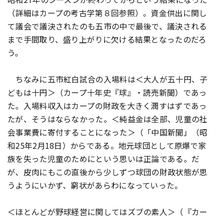
（詳細はカープの考古学第８回参照）。資金供出に関し
て議会で議決されたのも五市の中で最後で、議決される
まで手間取り、盛り上がりに欠ける結果となったのだろ
う。
ちなみに五市紅白試合の入場料は＜大人が五十円、子
どもは十円＞（カープ十年史『球』・読売新聞）であっ
た。入場料収入はカープの財政を大きく潤すはずであっ
たが、そうはならなかった。＜純益金は全部、児童の社
会事業費に寄付することになった＞（「中国新聞」（昭
和25年2月18日）からである。地元球団として原爆で家
族を失った児童のためにという思いは正論である。だ
が、皮肉にもこの直後から少しずつ球団の財政状態が思
うようにいかず、窮状があらわになっていった。
＜ほとんどが野球経営に関してはズブの素人＞（『カー