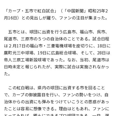
「カープ・五市で紅白試合」（「中国新聞」昭和25年2
月16日）との見出しが躍り、ファンの注目が集まった。
五市とは、球団に出資を行う広島市、福山市、呉市、
尾道市、三原市の５つの自治体のことである。試合日程
は２月17日の福山市・三菱電機球場を皮切りに、18日に
廣町元三中球場、19日に広島総合球場、そして、28日は
帝人三原工場新設球場であった。なお、当初、尾道市は
日時未定と報じられたが、実際に試合は実施されなかっ
た。
この紅白戦は、県内の球団に出資する市を回ること
で、カープの御披露目を行い、ファンの勢いをつけ、自
治体からの出資にも弾みをつけていこうとの思惑があっ
たことは容易に想像できる。理由はともあれ、ファンに
とってみれば、郷土にできるプロ球団である。一目、選