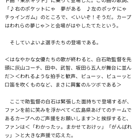
ト曲「東京キッド」に乗って登場した。この曲の歌詞、
「♪右のポケットにゃ 夢がある ♪左のポッケにゃ
チゥインガム」のところで、＜いいぞ！そうだ。カープ
はわれらの夢じゃ＞と会場がはやしたてたという。
そしていよいよ選手たちの登場である。
＜はなやかな女優たちの歌が終わると、白石助監督を先
頭に灰山コーチ、田中、武智、坂田ら五人が舞台に並ん
だ＞＜われるような拍手と歓声、ピューッ、ピューッと
口笛を吹くものなど、まさに興奮のルツボである＞
ここで助監督の白石は緊張した面持ちで登場するが、
ファンを前に笑みを浮かべて＜広島県あげてのチームで
あるカープへのご声援をお願いします＞と挨拶すると、
ファンは＜「わかったッ。まかせておけッ」「がんばれ
ッ」＞と大きな声援で応えた。