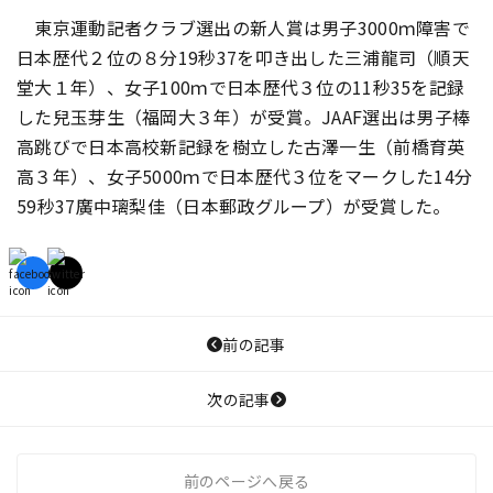
東京運動記者クラブ選出の新人賞は男子3000ｍ障害で
日本歴代２位の８分19秒37を叩き出した三浦龍司（順天
堂大１年）、女子100ｍで日本歴代３位の11秒35を記録
した
兒玉芽生
（福岡大３年）が受賞。JAAF選出は男子棒
高跳びで日本高校新記録を樹立した古澤一生（前橋育英
高３年）、女子5000ｍで日本歴代３位をマークした14分
59秒37廣中璃梨佳（日本郵政グループ）が受賞した。
前の記事
次の記事
前のページへ戻る