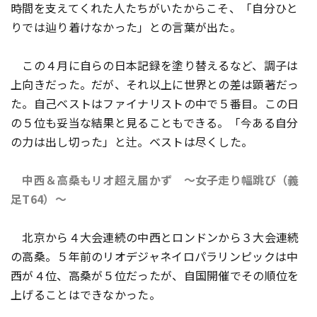
時間を支えてくれた人たちがいたからこそ、「自分ひと
りでは辿り着けなかった」との言葉が出た。
この４月に自らの日本記録を塗り替えるなど、調子は
上向きだった。だが、それ以上に世界との差は顕著だっ
た。自己ベストはファイナリストの中で５番目。この日
の５位も妥当な結果と見ることもできる。「今ある自分
の力は出し切った」と辻。ベストは尽くした。
中西＆高桑もリオ超え届かず ～女子走り幅跳び（義
足T64）～
北京から４大会連続の中西とロンドンから３大会連続
の高桑。５年前のリオデジャネイロパラリンピックは中
西が４位、高桑が５位だったが、自国開催でその順位を
上げることはできなかった。