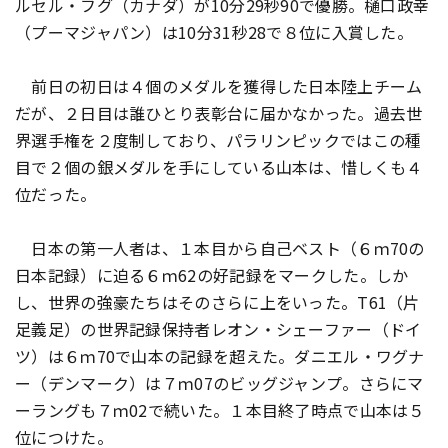
ルセル・フグ（カナダ）が10分29秒90で優勝。樋口政幸
（プーマジャパン）は10分31秒28で８位に入賞した。
前日の初日は４個のメダルを獲得した日本陸上チーム
だが、２日目は誰ひとり表彰台に届かなかった。過去世
界選手権を２度制しており、パラリンピックではこの種
目で２個の銀メダルを手にしている山本は、惜しくも４
位だった。
日本の第一人者は、１本目から自己ベスト（６ｍ70の
日本記録）に迫る６ｍ62の好記録をマークした。しか
し、世界の強豪たちはそのさらに上をいった。T61（片
足義足）の世界記録保持者レオン・シェーファー（ドイ
ツ）は６ｍ70で山本の記録を超えた。ダニエル・ワグナ
ー（デンマーク）は７ｍ07のビッグジャンプ。さらにマ
ーラングも７ｍ02で続いた。１本目終了時点で山本は５
位につけた。