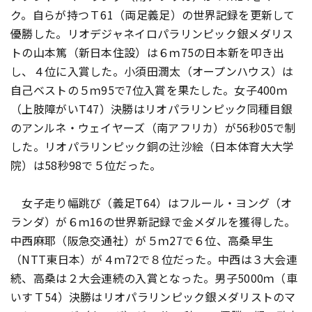
ク。自らが持つＴ61（両足義足）の世界記録を更新して
優勝した。リオデジャネイロパラリンピック銀メダリス
トの山本篤（新日本住設）は６ｍ75の日本新を叩き出
し、４位に入賞した。小須田潤太（オープンハウス）は
自己ベストの５ｍ95で7位入賞を果たした。女子400ｍ
（上肢障がいT47）決勝はリオパラリンピック同種目銀
のアンルネ・ウェイヤーズ（南アフリカ）が56秒05で制
した。リオパラリンピック銅の辻沙絵（日本体育大大学
院）は58秒98で５位だった。
女子走り幅跳び（義足T64）はフルール・ヨング（オ
ランダ）が６ｍ16の世界新記録で金メダルを獲得した。
中西麻耶（阪急交通社）が５ｍ27で６位、高桑早生
（NTT東日本）が４ｍ72で８位だった。中西は３大会連
続、高桑は２大会連続の入賞となった。男子5000ｍ（車
いすＴ54）決勝はリオパラリンピック銀メダリストのマ