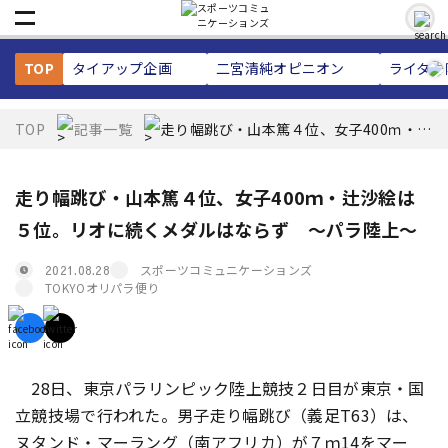
TOP
タイアップ企画
二宮清純
オピニオン
ライター
TOP
記事一覧
走り幅跳び・山本篤４位、女子400ｍ・辻
沙絵は５位。リオに続くメダルはなら
ず ～パラ陸上～
走り幅跳び・山本篤４位、女子400ｍ・辻沙絵は
５位。リオに続くメダルはならず ～パラ陸上～
スポーツコミュニケーションズ
2021.08.28
TOKYOオリパラ便り
28日、東京パラリンピック陸上競技２日目が東京・国
立競技場で行われた。男子走り幅跳び（義足T63）は、
ヌタンド・マーラング（南アフリカ）が７ｍ14をマー