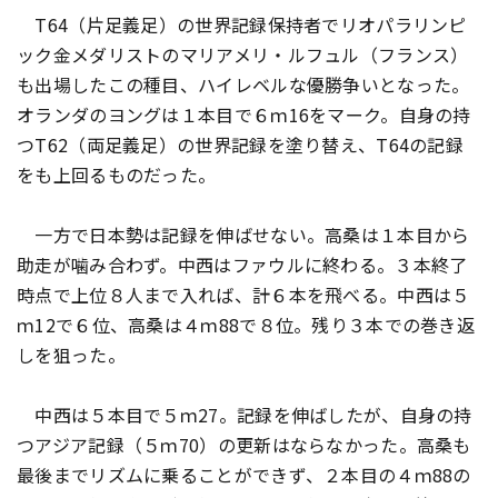
T64（片足義足）の世界記録保持者でリオパラリンピ
ック金メダリストのマリアメリ・ルフュル（フランス）
も出場したこの種目、ハイレベルな優勝争いとなった。
オランダのヨングは１本目で６ｍ16をマーク。自身の持
つT62（両足義足）の世界記録を塗り替え、T64の記録
をも上回るものだった。
一方で日本勢は記録を伸ばせない。高桑は１本目から
助走が噛み合わず。中西はファウルに終わる。３本終了
時点で上位８人まで入れば、計６本を飛べる。中西は５
ｍ12で６位、高桑は４ｍ88で８位。残り３本での巻き返
しを狙った。
中西は５本目で５ｍ27。記録を伸ばしたが、自身の持
つアジア記録（５ｍ70）の更新はならなかった。高桑も
最後までリズムに乗ることができず、２本目の４ｍ88の