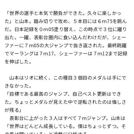
「世界の選手と本気で勝負ができた。久々に楽しかっ
た」と山本。踏み切りで攻め、５本目には６ｍ75を跳ん
だ。日本記録を０ｍ05塗り替え、この時点で３位に躍り
出た。一躍、表彰台圏内に食い込んだわけだが、シェー
ファーに７ｍ05の大ジャンプで抜き返された。最終跳躍
でマーラングは７ｍ17、シェーファーは７ｍ12まで記録
を伸ばした。
山本はリオに続く、この種目３個目のメダルは手にで
きなかった。
「目標である最高のジャンプ、自己ベスト更新はでき
た。ちょっとメダルが見えた中で逆転されたのは悔しさ
が残る」
表彰台に上がった３人はすべて７ｍジャンプ。山本は
「世界はどんどん成長している。僕はちょっとずつ。そ