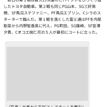
したトヨタ自動車。第２戦も同じPG山本、SG三好南
穂、SF馬瓜ステファニー、PF馬瓜エブリン、Cシラのス
ターターで臨んだ。第１戦を落とした富士通はPFを内尾
聡菜から内野智香英に代え、PG町田、SG篠崎、SF宮澤
夕貴、Cオコエ桃仁花の５人が最初にコートに立った。
（写真：今季から正PGとしてチームを牽引し