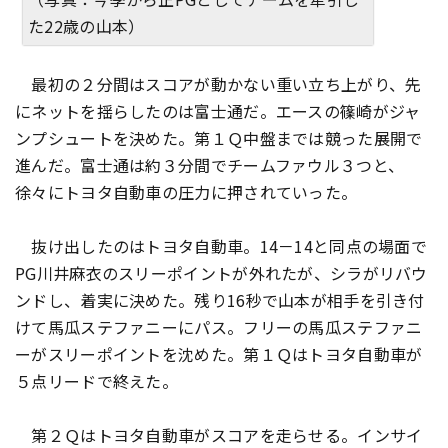
た22歳の山本）
最初の２分間はスコアが動かない重い立ち上がり、先
にネットを揺らしたのは富士通だ。エースの篠崎がジャ
ンプシュートを決めた。第１Ｑ中盤までは競った展開で
進んだ。富士通は約３分間でチームファウル３つと、
徐々にトヨタ自動車の圧力に押されていった。
抜け出したのはトヨタ自動車。14－14と同点の場面で
PG川井麻衣のスリーポイントが外れたが、シラがリバウ
ンドし、着実に決めた。残り16秒で山本が相手を引き付
けて馬瓜ステファニーにパス。フリーの馬瓜ステファニ
ーがスリーポイントを沈めた。第１Ｑはトヨタ自動車が
５点リードで終えた。
第２Ｑはトヨタ自動車がスコアを走らせる。インサイ