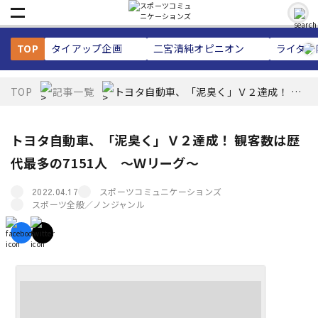
TOP
タイアップ企画
二宮清純
オピニオン
ライター
TOP
記事一覧
トヨタ自動車、「泥臭く」Ｖ２達成！ 観
客数は歴代最多の7151人 ～Ｗリーグ～
トヨタ自動車、「泥臭く」Ｖ２達成！ 観客数は歴
代最多の7151人 ～Ｗリーグ～
スポーツコミュニケーションズ
2022.04.17
スポーツ全般／ノンジャンル