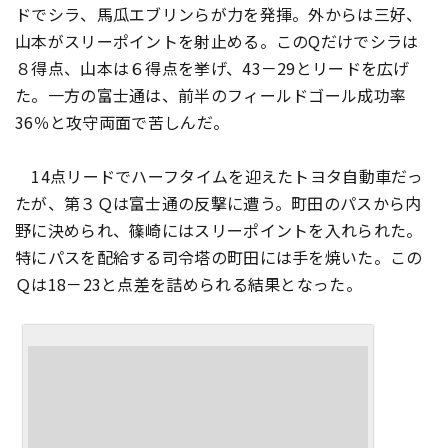
ドでシラ、馬瓜エブリンらが力を発揮。外からは三好、
山本がスリーポイントを射止める。このQだけでシラは
８得点、山本は６得点を挙げ、43－29とリードを広げ
た。一方の富士通は、前半のフィールドゴール成功率
36％と攻守両面で苦しんだ。
14点リードでハーフタイムを迎えたトヨタ自動車だっ
たが、第３Ｑは富士通の反撃に遭う。町田のパスから内
野に決められ、篠崎にはスリーポイントを入れられた。
特にパスを配給する司令塔の町田には手を焼いた。この
Ｑは18－23と点差を詰められる結果となった。