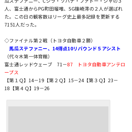
瓜ステファニー、Cシラ・ソハナ・ファトー・ジャの３
人、富士通からPG町田瑠唯、SG篠崎澪の２人が選ばれ
た。この日の観客数はリーグ史上最多記録を更新する
7151人だった。
◇ファイナル第２戦（トヨタ自動車２勝）
馬瓜ステファニー、14得点10リバウンド５アシスト
（代々木第一体育館）
富士通レッドウェーブ 71－
87 トヨタ自動車アンテロ
ープス
【第１Ｑ】14－19【第２Ｑ】15－24【第３Ｑ】23－
18【第４Ｑ】19－26