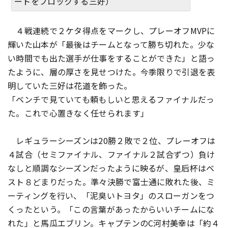
ートをブロックする三好）
４戦連続で２ケタ得点をマークし、プレーオフMVPに
輝いた山本が「最後はチームとなって勝ち切れた。少な
い時間でも出た選手が仕事をすることができた」と語っ
たように、層の厚さを見せつけた。今季限りで引退を表
明していた三好は花道を飾った。
「ベンチで見ていても頼もしいと思えるファイナルだっ
た。これで心置きなく任せられます」
レギュラーシーズンは20勝２敗で２位、プレーオフは
４試合（セミファイナル、ファイナル２試合ずつ）負け
なしと順調なシーズンだったように映るが、皇后杯はベ
スト８どまりだった。準々決勝で富士通に敗れた後、ミ
ーティングを行い、「泥臭いトヨタ」のスローガンをつ
くったという。「この言葉があったからいいチームにな
れた」と馬瓜エブリン。キャプテンのC河村美幸は「約４