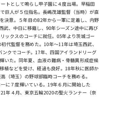
ショートとして鳴らし甲子園に４度出場。早稲田
トで巨人が５位指名。長嶋茂雄監督（当時）が直
を決意。５年目の82年から一軍に定着し、内野
西武、中日に移籍し、90年シーズン途中に再び
オリックスのコーチに就任。05年より茨城ゴー
の初代監督を務めた。10年～11年は埼玉西武、
トバンクでコーチ。17年、四国アイランドリーグ
に輝いた。同年夏、血液の難病・骨髄異形成症候
移植などを受け、経過も良好。18年秋に医師か
座高（埼玉）の野球部臨時コーチを務める。
本一に７度輝いている。19年６月に開始した
21年４月、東京五輪2020の聖火ランナー（奈