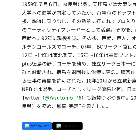
1959年７月６日、奈良県出身。天理高では大型
大学への進学が内定していたが、77年秋のドラフ
接、説得に乗り出し、その熱意に打たれてプロ入り
のユーティリティプレーヤーとして活躍。その後、
西武へ。92年に現役引退。その後、西武、巨人、
ルデンゴールズでコーチ、07年、BCリーグ・富山
12年～14年は東北楽天、15年～16年は福岡ソフ
plus徳島の野手コーチを務め、独立リーグ日本一
群と診断され、徳島を退団後に治療に専念。臍帯血
ら仕事の再開を許可された。18年10月から立教新
NPBでは選手、コーチとしてリーグ優勝14回、日
Twitter（
@Yasutomo_76
）も絶賛つぶやき中。20
良県）を務め、無事"完走"を果たした。