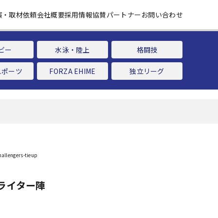
演・取材依頼
会社概要
採用情報
協賛パートナー
お問い合わせ
ビー
水泳・陸上
格闘技
スポーツ
FORZA EHIME
独立リーグ
ライター陣