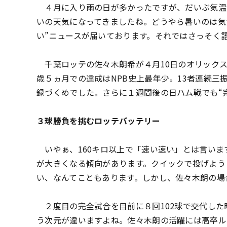
４月に入り雨の日が多かったですが、だいぶ気温
いの天気になってきましたね。どうやら暑いのは気
い”ニュースが届いております。それではさっそく
千葉ロッテの佐々木朗希が４月10日のオリックス
歳５ヵ月での達成はNPB史上最年少。13者連続三
録づくめでした。さらに１週間後の日ハム戦でも“
３球勝負を挑むロッテバッテリー
いやぁ、160キロ以上で「速い速い」とは言いま
が大きくなる傾向があります。クイックで投げよう
い、なんてこともあります。しかし、佐々木朗の場
２度目の完全試合を目前に８回102球で交代した
う次元が違いますよね。佐々木朗の活躍には高卒ル