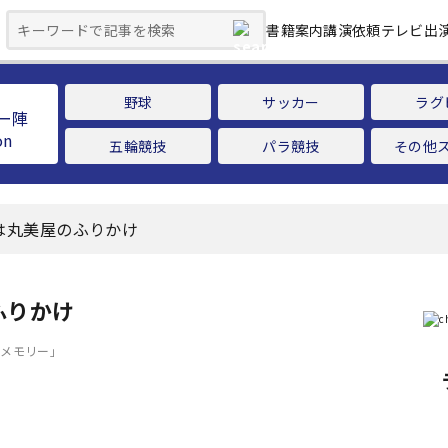
書籍案内
講演依頼
テレビ出
野球
サッカー
ラグ
ー陣
五輪競技
パラ競技
その他
は丸美屋のふりかけ
ふりかけ
＆メモリー」