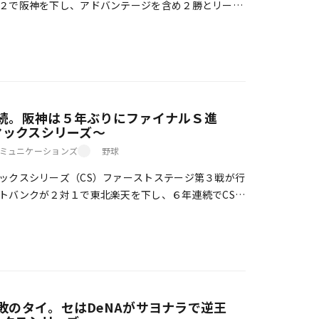
２で阪神を下し、アドバンテージを含め２勝とリード
位の福岡ソフトバンクが埼玉西武を相手に８対４と逆
続。阪神は５年ぶりにファイナルＳ進
マックスシリーズ～
ミュニケーションズ
野球
クスシリーズ（CS）ファーストステージ第３戦が行
トバンクが２対１で東北楽天を下し、６年連続でCSフ
た。セ・リーグはレギュラーシーズン３位の阪 […]
敗のタイ。セはDeNAがサヨナラで逆王