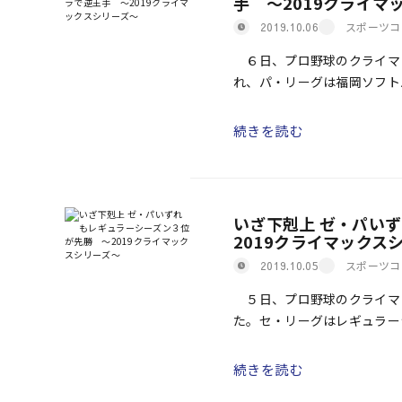
手 ～2019クライマ
スポーツコ
2019.10.06
６日、プロ野球のクライマ
れ、パ・リーグは福岡ソフト
セ・リーグは横浜DeNAが
[…]
続きを読む
いざ下剋上 ゼ・パい
2019クライマックス
スポーツコ
2019.10.05
５日、プロ野球のクライマッ
た。セ・リーグはレギュラー
で、パ・リーグは同３位の東
[…]
続きを読む