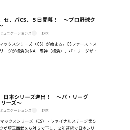
。セ、パCS、５日開幕！ ～プロ野球ク
～
ミュニケーションズ
野球
ックスシリーズ（CS）が始まる。CSファーストス
リーグが横浜DeNA－阪神（横浜）、パ・リーグが福
ヤフオクドーム）。セ、パともに２勝したチー […]
。日本シリーズ進出！ ～パ・リーグ
シリーズ～
ミュニケーションズ
野球
マックスシリーズ（CS）・ファイナルステージ第５
クが埼玉西武を６対５で下し、２年連続で日本シリー