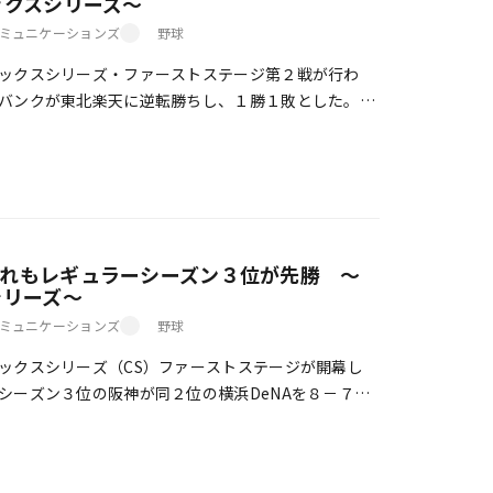
ックスシリーズ～
ミュニケーションズ
野球
ックスシリーズ・ファーストステージ第２戦が行わ
バンクが東北楽天に逆転勝ちし、１勝１敗とした。
阪神をサヨナラ勝ちで退け、こちらも１勝１敗、対戦成
ずれもレギュラーシーズン３位が先勝 ～
シリーズ～
ミュニケーションズ
野球
クスシリーズ（CS）ファーストステージが開幕し
シーズン３位の阪神が同２位の横浜DeNAを８－７
北楽天が同２位の福岡ソフトバンクを５－３で下し