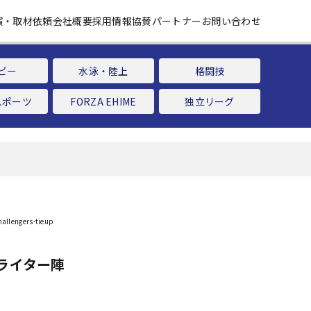
演・取材依頼
会社概要
採用情報
協賛パートナー
お問い合わせ
ビー
水泳・陸上
格闘技
スポーツ
FORZA EHIME
独立リーグ
ライター陣