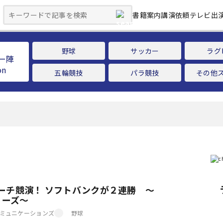
書籍案内
講演依頼
テレビ出
野球
サッカー
ラグ
ー陣
五輪競技
パラ競技
その他
ーチ競演！ ソフトバンクが２連勝 ～
リーズ～
ミュニケーションズ
野球