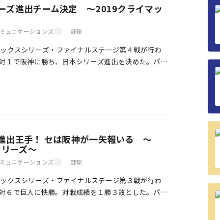
ーズ進出チーム決定 ～2019クライマッ
ミュニケーションズ
野球
ックスシリーズ・ファイナルステージ第４戦が行わ
対１で阪神に勝ち、日本シリーズ進出を決めた。パ・
対３と埼玉西武を相手に大勝。シリーズ２位から日
進出王手！ セは阪神が一矢報いる ～
シリーズ～
ミュニケーションズ
野球
ックスシリーズ・ファイナルステージ第３戦が行わ
対６で巨人に快勝。対戦成績を１勝３敗とした。パ・
玉西武を７対０で下し３勝１敗、日本シリーズ進出