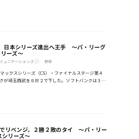
クは柳田悠岐が初回に３点タイムリーツーベース […]
。日本シリーズ進出へ王手 ～パ・リーグ
シリーズ～
ミュニケーションズ
野球
マックスシリーズ（CS）・ファイナルステージ第４
クが埼玉西武を８対２で下した。ソフトバンクは３勝
手をかけた。ソフトバンクは柳田悠岐の先制２ラ […]
点でリベンジ。２勝２敗のタイ ～パ・リー
クスシリーズ～