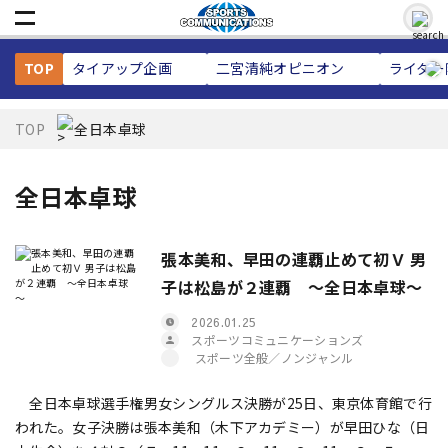
TOP
タイアップ企画
二宮清純
オピニオン
ライター
TOP
全日本卓球
全日本卓球
張本美和、早田の連覇止めて初Ｖ 男
子は松島が２連覇 ～全日本卓球～
2026.01.25
スポーツコミュニケーションズ
スポーツ全般／ノンジャンル
全日本卓球選手権男女シングルス決勝が25日、東京体育館で行
われた。女子決勝は張本美和（木下アカデミー）が早田ひな（日