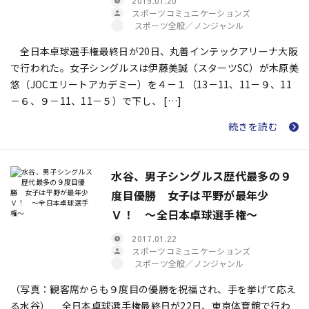
2019.01.20
スポーツコミュニケーションズ
スポーツ全般／ノンジャンル
全日本卓球選手権最終日が20日、丸善インテックアリーナ大阪
で行われた。女子シングルスは伊藤美誠（スターツSC）が木原美
悠（JOCエリートアカデミー）を４－１（13－11、11－９、11
－６、９－11、11－５）で下し、 […]
続きを読む
水谷、男子シングルス歴代最多の９
度目優勝 女子は平野が最年少
Ｖ！ ～全日本卓球選手権～
2017.01.22
スポーツコミュニケーションズ
スポーツ全般／ノンジャンル
（写真：観客席からも９度目の優勝を祝福され、手を挙げて応え
る水谷） 全日本卓球選手権最終日が22日、東京体育館で行わ