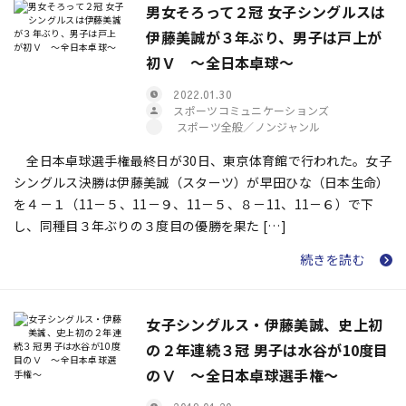
男女そろって２冠 女子シングルスは
伊藤美誠が３年ぶり、男子は戸上が
初Ｖ ～全日本卓球～
2022.01.30
スポーツコミュニケーションズ
スポーツ全般／ノンジャンル
全日本卓球選手権最終日が30日、東京体育館で行われた。女子
シングルス決勝は伊藤美誠（スターツ）が早田ひな（日本生命）
を４－１（11－５、11－９、11－５、８－11、11－６）で下
し、同種目３年ぶりの３度目の優勝を果た […]
続きを読む
女子シングルス・伊藤美誠、史上初
の２年連続３冠 男子は水谷が10度目
のⅤ ～全日本卓球選手権～