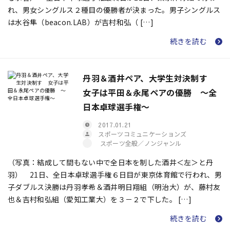
れ、男女シングルス２種目の優勝者が決まった。男子シングルス
は水谷隼（beacon.LAB）が吉村和弘（ […]
続きを読む
丹羽＆酒井ペア、大学生対決制す
女子は平田＆永尾ペアの優勝 ～全
日本卓球選手権～
2017.01.21
スポーツコミュニケーションズ
スポーツ全般／ノンジャンル
（写真：結成して間もない中で全日本を制した酒井＜左＞と丹
羽） 21日、全日本卓球選手権６日目が東京体育館で行われ、男
子ダブルス決勝は丹羽孝希＆酒井明日翔組（明治大）が、藤村友
也＆吉村和弘組（愛知工業大）を３－２で下した。 […]
続きを読む