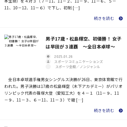
本生命）を４対３（７－11、11－２、11－９、11－６、５－
11、10－12、11－６）で下し、初制 […]
続きを読む
男子17歳・松島輝空、初優勝！ 女子
は早田が３連覇 ～全日本卓球～
2025.01.26
スポーツコミュニケーションズ
スポーツ全般／ノンジャンル
全日本卓球選手権男女シングルス決勝が26日、東京体育館で行
われた。男子決勝は17歳の松島輝空（木下アカデミー）がパリオ
リンピック代表の篠塚大登（愛知工大）を４－１（11－９、11
－９、11－３、６－11、11－３）で破 […]
続きを読む