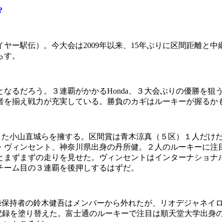
?
駅伝）。今大会は2009年以来、15年ぶりに区間距離と中継
らす。
となるだろう。３連覇がかかるHonda、３大会ぶりの優勝を狙
者を揃え戦力が充実している。勝負のカギはルーキーが握るか
定した小山直城らを擁する。区間賞は青木涼真（５区）１人だけ
・ヴィンセント、神奈川県出身の丹所健。２人のルーキーに注
とまずまずの走りを見せた。ヴィンセントはインターナショナ
チーム目の３連覇を後押しするはずだ。
録保持者の鈴木健吾はメンバーから外れたが、リオデジャネイロ
本記録を塗り替えた。富士通のルーキーで注目は順天堂大学出身