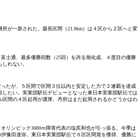
所が一新された。最長区間（21.9km）は４区から２区へと変
う富士通、最多優勝回数（25回）を誇る旭化成、４度目の優勝
もしれない。
だったが、５区間で区間３位以内と安定した力で２連覇を達成
目したい。実業団駅伝デビューとなった東日本実業団駅伝では
ル区間の４区起用が濃厚。丹所はまだ起用されるかどうかはわ
オリンピック3000ｍ障害代表の塩尻和也が引っ張る。今季は
の伊豫田達弥。東日本実業団駅伝で６区区間賞を獲得、優勝に