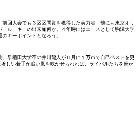
。前回大会でも３区区間賞を獲得した実力者。他にも東京オリ
パールーキーの出来如何か。４年時にはエースとして駒澤大学
還のキーポイントとなろう。
、早稲田大学卒の井川龍人が11月に１万ｍで自己ベストを更
成長著しい若手が追い風を吹かせられれば、ライバルたちを脅か