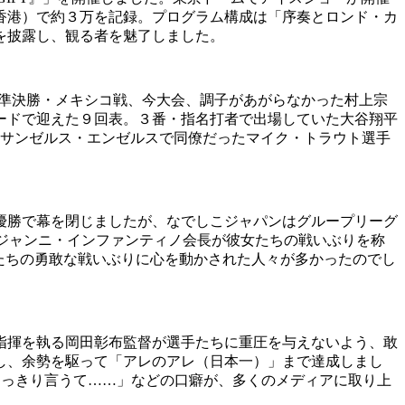
、香港）で約３万を記録。プログラム構成は「序奏とロンド・カ
を披露し、観る者を魅了しました。
準決勝・メキシコ戦、今大会、調子があがらなかった村上宗
ードで迎えた９回表。３番・指名打者で出場していた大谷翔平
ロサンゼルス・エンゼルスで同僚だったマイク・トラウト選手
優勝で幕を閉じましたが、なでしこジャパンはグループリーグ
のジャンニ・インファンティノ会長が彼女たちの戦いぶりを称
たちの勇敢な戦いぶりに心を動かされた人々が多かったのでし
指揮を執る岡田彰布監督が選手たちに重圧を与えないよう、敢
し、余勢を駆って「アレのアレ（日本一）」まで達成しまし
「はっきり言うて……」などの口癖が、多くのメディアに取り上