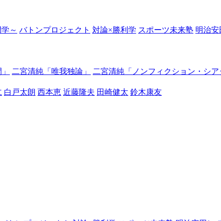
の開学～
バトンプロジェクト
対論×勝利学
スポーツ未来塾
明治安
間」
二宮清純「唯我独論」
二宮清純「ノンフィクション・シア
仁
白戸太朗
西本恵
近藤隆夫
田崎健太
鈴木康友