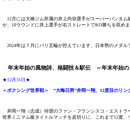
12月には大橋ジム所属の井上尚弥選手がスーパーバンタム級
が、10ラウンドに井上選手が右ストレートでKO勝ちを収め
2024年は７月にパリ五輪が控えています。日本勢のメダ
年末年始の風物詩、格闘技＆駅伝 ～年末年始の
★12月31日★
＜ボクシング世界戦＞ “大晦日男”井岡一翔、12度目のリン
井岡一翔（志成）待望のファン・フランシスコ・エストラーダ
世界ミニマム級タイトルマッチを皮切りに、これまで12度、