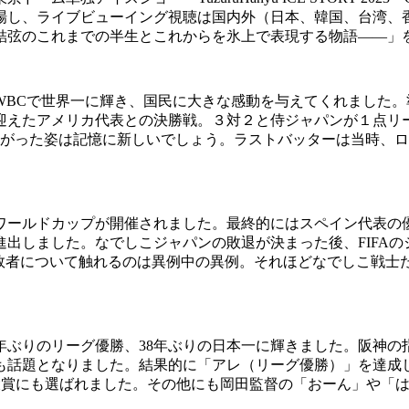
来場し、ライブビューイング視聴は国内外（日本、韓国、台湾
生結弦のこれまでの半生とこれからを氷上で表現する物語――」
BCで世界一に輝き、国民に大きな感動を与えてくれました。
迎えたアメリカ代表との決勝戦。３対２と侍ジャパンが１点リ
上がった姿は記憶に新しいでしょう。ラストバッターは当時、
ールドカップが開催されました。最終的にはスペイン代表の
出しました。なでしこジャパンの敗退が決まった後、FIFA
が敗者について触れるのは異例中の異例。それほどなでしこ戦士
年ぶりのリーグ優勝、38年ぶりの日本一に輝きました。阪神の
も話題となりました。結果的に「アレ（リーグ優勝）」を達成
流行語大賞にも選ばれました。その他にも岡田監督の「おーん」や