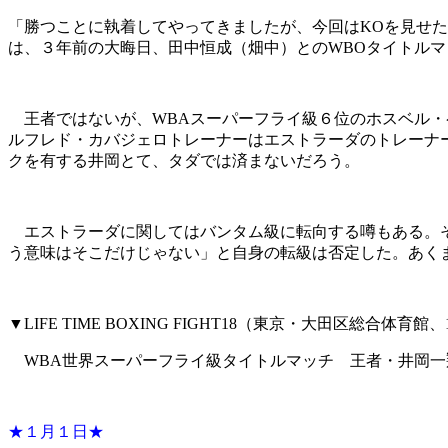
「勝つことに執着してやってきましたが、今回はKOを見せ
は、３年前の大晦日、田中恒成（畑中）とのWBOタイトル
王者ではないが、WBAスーパーフライ級６位のホスベル・ペ
ルフレド・カバジェロトレーナーはエストラーダのトレーナ
クを有する井岡とて、タダでは済まないだろう。
エストラーダに関してはバンタム級に転向する噂もある。そ
う意味はそこだけじゃない」と自身の転級は否定した。あく
▼LIFE TIME BOXING FIGHT18（東京・大田区総合体育館、
WBA世界スーパーフライ級タイトルマッチ 王者・井岡一翔
★１月１日★