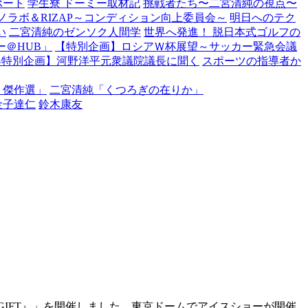
ポート
学生寮 ドーミー取材記
挑戦者たち〜二宮清純の視点〜
ノラボ＆RIZAP～コンディション向上委員会～
明日へのテク
い
二宮清純のゼンソク人間学
世界へ発進！ 脱日本式ゴルフの
＠HUB」
【特別企画】ロシアＷ杯展望～サッカー緊急会議
春特別企画】河野洋平元衆議院議長に聞く
スポーツの指導者か
・傑作選」
二宮清純「くつろぎの在りか」
金子達仁
鈴木康友
23『GIFT』」を開催しました。東京ドームでアイスショーが開催