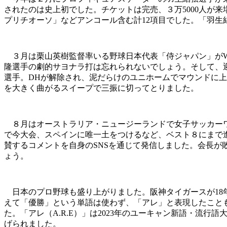
されたのは史上初でした。チケットは完売、３万5000人が
プリチオーソ」などアンコール含む計12項目でした。「羽
３月は栗山英樹監督率いる野球日本代表「侍ジャパン」がW
隆選手の劇的サヨナラ打は忘れられないでしょう。そして、
選手。DHが解除され、泥だらけのユニホームでマウンドに
を大きく曲がるスイープで三振に切ってとりました。
８月はオーストラリア・ニュージーランドで女子サッカーワ
で今大会、スペインに唯一土をつけるなど、ベスト８にまで進
賛するコメントを自身のSNSを通じて発信しました。会長
ょう。
日本のプロ野球も盛り上がりました。阪神タイガースが18
えて「優勝」という単語は使わず、「アレ」と表現したこと
た。「アレ（A.R.E）」は2023年のユーキャン新語・
げられました。