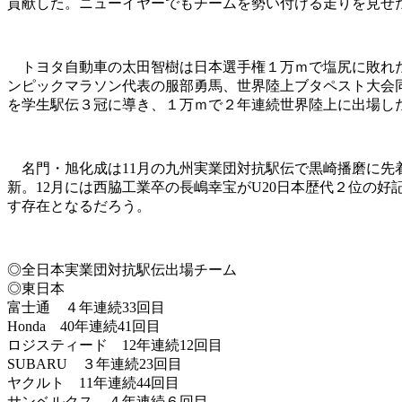
貢献した。ニューイヤーでもチームを勢い付ける走りを見せ
トヨタ自動車の太田智樹は日本選手権１万ｍで塩尻に敗れた
ンピックマラソン代表の服部勇馬、世界陸上ブタペスト大会
を学生駅伝３冠に導き、１万ｍで２年連続世界陸上に出場し
名門・旭化成は11月の九州実業団対抗駅伝で黒崎播磨に先
新。12月には西脇工業卒の長嶋幸宝がU20日本歴代２位の
す存在となるだろう。
◎全日本実業団対抗駅伝出場チーム
◎東日本
富士通 ４年連続33回目
Honda 40年連続41回目
ロジスティード 12年連続12回目
SUBARU ３年連続23回目
ヤクルト 11年連続44回目
サンベルクス ４年連続６回目