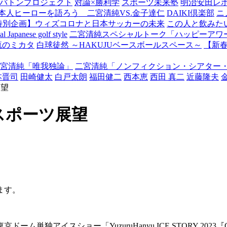
バトンプロジェクト
対論×勝利学
スポーツ未来塾
明治安田レ
本人ヒーローを語ろう 二宮清純VS.金子達仁
DAIKI倶楽部
ニ
特別企画】ウィズコロナと日本サッカーの未来
この人と飲みた
Japanese golf style
二宮清純スペシャルトーク「ハッピーアワー
流のミカタ
白球徒然 ～HAKUJUベースボールスペース～
【新
宮清純「唯我独論」
二宮清純「ノンフィクション・シアター
本晋司
田崎健太
白戸太朗
福田健二
西本恵
西田 真二
近藤隆夫
展望
スポーツ展望
ます。
独アイスショー「YuzuruHanyu ICE STORY 20