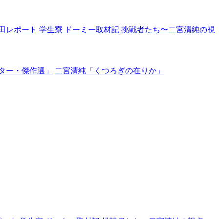
田レポート
学生寮 ドーミー取材記
挑戦者たち〜二宮清純の視
ター・傑作選」
二宮清純「くつろぎの在りか」