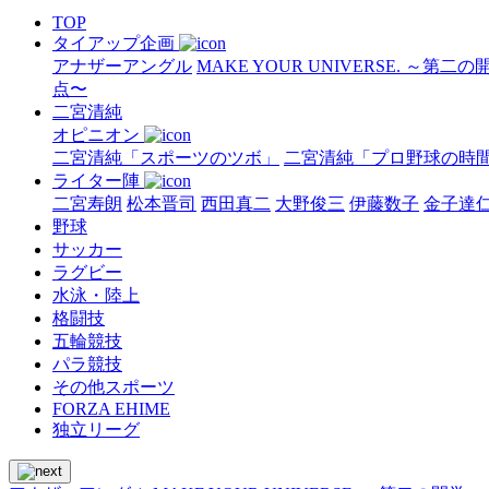
TOP
タイアップ企画
アナザーアングル
MAKE YOUR UNIVERSE. ～第二
点〜
二宮清純
オピニオン
二宮清純「スポーツのツボ」
二宮清純「プロ野球の時
ライター陣
二宮寿朗
松本晋司
西田真二
大野俊三
伊藤数子
金子達
野球
サッカー
ラグビー
水泳・陸上
格闘技
五輪競技
パラ競技
その他スポーツ
FORZA EHIME
独立リーグ