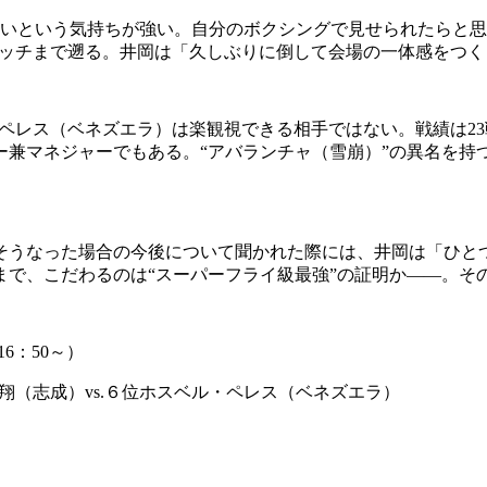
たいという気持ちが強い。自分のボクシングで見せられたらと思
マッチまで遡る。井岡は「久しぶりに倒して会場の一体感をつく
レス（ベネズエラ）は楽観視できる相手ではない。戦績は23戦
ー兼マネジャーでもある。“アバランチャ（雪崩）”の異名を持
うなった場合の今後について聞かれた際には、井岡は「ひと
まで、こだわるのは“スーパーフライ級最強”の証明か――。そ
16：50～）
（志成）vs.６位ホスベル・ペレス（ベネズエラ）