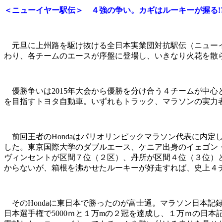
＜ニューイヤー駅伝＞ ４強の争い。カギはルーキーが握る!
元旦に上州路を駆け抜ける全日本実業団対抗駅伝（ニューイヤー
わり、各チームのエースが序盤に登場し、いきなり火花を散
優勝争いは2015年大会から優勝を分け合う４チームが中心
を目指すトヨタ自動車。いずれもトラック、マラソンの実力
前回王者のHondaはパリオリンピックマラソン代表に内
した。東京国際大学のダブルエース、ケニア出身のイェゴン
ヴィンセントが区間７位（２区）、丹所が区間４位（３位）
からないが、箱根を沸かせたルーキーが好走すれば、史上４
そのHondaに東日本で勝ったのが富士通。マラソン日本記
日本選手権で5000ｍと１万mの２冠を達成し、１万ｍの日