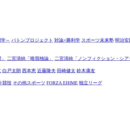
の開学～
バトンプロジェクト
対論×勝利学
スポーツ未来塾
明治安
間」
二宮清純「唯我独論」
二宮清純「ノンフィクション・シア
仁
白戸太朗
西本恵
近藤隆夫
田崎健太
鈴木康友
ラ競技
その他スポーツ
FORZA EHIME
独立リーグ