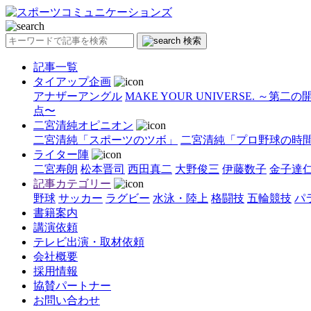
検索
記事一覧
タイアップ企画
アナザーアングル
MAKE YOUR UNIVERSE. ～第二
点〜
二宮清純オピニオン
二宮清純「スポーツのツボ」
二宮清純「プロ野球の時
ライター陣
二宮寿朗
松本晋司
西田真二
大野俊三
伊藤数子
金子達
記事カテゴリー
野球
サッカー
ラグビー
水泳・陸上
格闘技
五輪競技
パ
書籍案内
講演依頼
テレビ出演・取材依頼
会社概要
採用情報
協賛パートナー
お問い合わせ