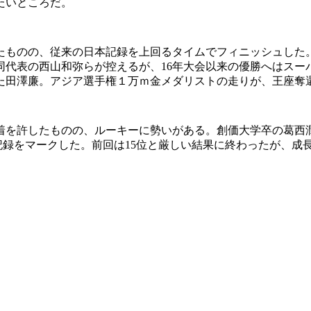
たいところだ。
ものの、従来の日本記録を上回るタイムでフィニッシュした
同代表の西山和弥らが控えるが、16年大会以来の優勝へはスー
た田澤廉。アジア選手権１万ｍ金メダリストの走りが、王座奪
着を許したものの、ルーキーに勢いがある。創価大学卒の葛西潤
好記録をマークした。前回は15位と厳しい結果に終わったが、