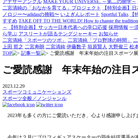
アナザーアングル
MAKE YOUR UNIVERSE. ～第二の開学～
二宮清純の「おなかを育てる」プロジェクト
【特別企画】日
ノロジー〜adidasの挑戦〜
いよぎんレポート
Sportful Talks
【
すすめ
TAKE OFF TO THE WORLD! How to change the traditional 
～
【特別企画】サッカー日本代表への辛口応援
採用情報
一
ら学ぶ
アスリートが語るテングジャーキー
お知らせ
二宮清純「スポーツのツボ」
二宮清純「プロ野球の時間」
二
上田 哲之
二宮寿朗
二宮清純
伊藤数子
垣原賢人
大野俊三
松
TOP
記事一覧
ご愛読感謝 年末年始の注目スポーツ
ご愛読感謝 年末年始の注目
2023.12.29
スポーツコミュニケーションズ
スポーツ全般／ノンジャンル
2023年も多くの方にご愛読いただき、心より感謝申し上げ
今年は２月にプロフィギュアスケーターの羽生結弦選手が東京ドーム単