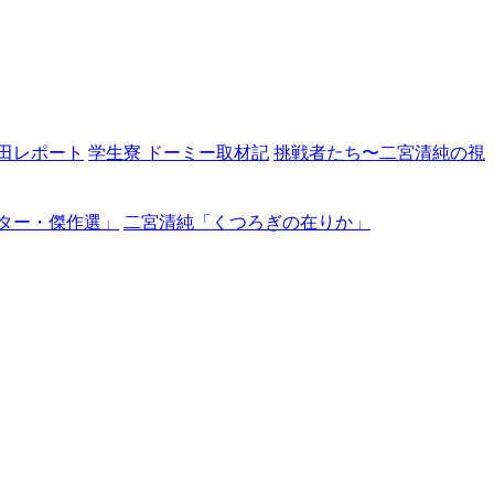
田レポート
学生寮 ドーミー取材記
挑戦者たち〜二宮清純の視
ター・傑作選」
二宮清純「くつろぎの在りか」