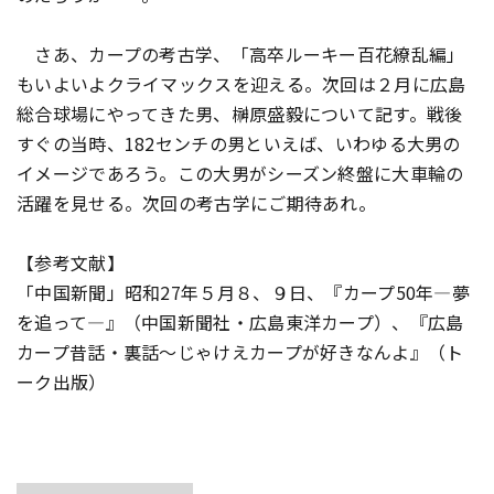
さあ、カープの考古学、「高卒ルーキー百花繚乱編」
もいよいよクライマックスを迎える。次回は２月に広島
総合球場にやってきた男、榊原盛毅について記す。戦後
すぐの当時、182センチの男といえば、いわゆる大男の
イメージであろう。この大男がシーズン終盤に大車輪の
活躍を見せる。次回の考古学にご期待あれ。
【参考文献】
「中国新聞」昭和27年５月８、９日、『カープ50年—夢
を追って—』（中国新聞社・広島東洋カープ）、『広島
カープ昔話・裏話～じゃけえカープが好きなんよ』（ト
ーク出版）