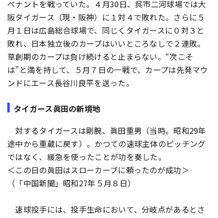
ペナントを戦っていた。４月30日、呉市二河球場では大
阪タイガース（現・阪神）に１対４で敗れた。さらに５
月１日は広島総合球場で、同じくタイガースに０対３と
敗れ、日本独立後のカープはいいところなしで２連敗。
草創期のカープは負け続けると止まらない。“次こそ
は”と満を持して、５月７日の一戦で、カープは先発マウ
ンドにエース長谷川良平を送った。
タイガース眞田の新境地
対するタイガースは剛腕、眞田重男（当時。昭和29年
途中から重蔵に戻す）。かつての速球主体のピッチング
ではなく、緩急を使ったことが功を奏した。
＜この日の眞田はスローカーブに頼ったのが成功＞
（「中国新聞」昭和27年５月８日）
速球投手には、投手生命において、分岐点があるとさ