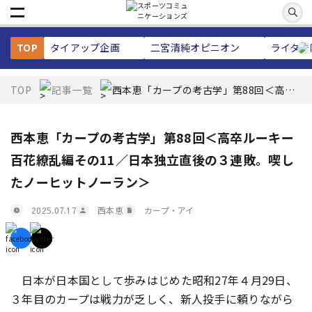
TOP
タイアップ企画
二宮清純
オピニオン
ライター
TOP
記事一覧
西本恵「カープの考古学」第88回＜高卒
ルーキー百花繚乱編その11／日本独立直
後の３連敗。喫したノーヒットノーラン
＞
西本恵「カープの考古学」第88回＜高卒ルーキー
百花繚乱編その11／日本独立直後の３連敗。喫し
たノーヒットノーラン＞
西本恵
カープ・アイ
2025.07.17
日本が日本国として歩みはじめた昭和27年４月29日、
３年目のカープは戦力が乏しく、新人投手に頼りながら