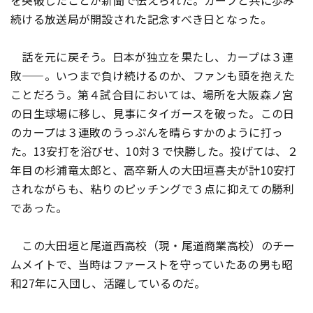
を突破したことが新聞で伝えられた。カープと共に歩み
続ける放送局が開設された記念すべき日となった。
話を元に戻そう。日本が独立を果たし、カープは３連
敗——。いつまで負け続けるのか、ファンも頭を抱えた
ことだろう。第４試合目においては、場所を大阪森ノ宮
の日生球場に移し、見事にタイガースを破った。この日
のカープは３連敗のうっぷんを晴らすかのように打っ
た。13安打を浴びせ、10対３で快勝した。投げては、２
年目の杉浦竜太郎と、高卒新人の大田垣喜夫が計10安打
されながらも、粘りのピッチングで３点に抑えての勝利
であった。
この大田垣と尾道西高校（現・尾道商業高校）のチー
ムメイトで、当時はファーストを守っていたあの男も昭
和27年に入団し、活躍しているのだ。