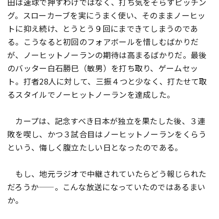
田は速球で押すわけではなく、打ち気をそらすピッチン
グ。スローカーブを実にうまく使い、そのままノーヒッ
トに抑え続け、とうとう９回にまできてしまうのであ
る。こうなると初回のフォアボールを惜しむばかりだ
が、ノーヒットノーランの期待は高まるばかりだ。最後
のバッター白石勝巳（敏男）を打ち取り、ゲームセッ
ト。打者28人に対して、三振４つと少なく、打たせて取
るスタイルでノーヒットノーランを達成した。
カープは、記念すべき日本が独立を果たした後、３連
敗を喫し、かつ３試合目はノーヒットノーランをくらう
という、悔しく腹立たしい日となったのである。
もし、地元ラジオで中継されていたらどう報じられた
だろうか——。こんな放送になっていたのではあるまい
か。