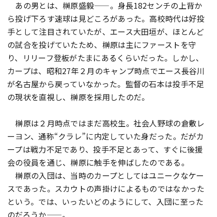
あの男とは、榊原盛毅——。身長182センチの上背か
ら投げ下ろす速球は見どころがあった。高校時代は好投
手として注目されていたが、エース大田垣が、ほとんど
の試合を投げていたため、榊原は主にファーストを守
り、リリーフ登板がたまにあるくらいだった。しかし、
カープは、昭和27年２月のキャンプ時点でエース長谷川
が名古屋から戻っていなかった。監督の石本は投手不足
の現状を直視し、榊原を採用したのだ。
榊原は２月時点ではまだ高校生。社会人野球の倉敷レ
ーヨン、通称“クラレ”に内定していた身だった。だがカ
ープは戦力不足であり、投手不足とあって、すぐに後援
会の役員を通じ、榊原に触手を伸ばしたのである。
榊原の入団は、当時のカープとしてはユニークなケー
スであった。スカウトの声掛けによるものではなかった
という。では、いったいどのようにして、入団に至った
のだろうか——。