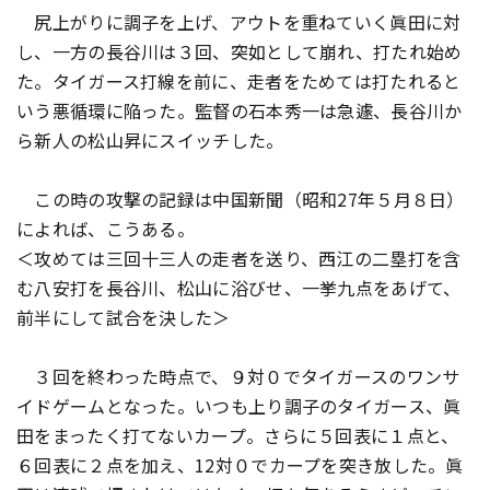
尻上がりに調子を上げ、アウトを重ねていく眞田に対
し、一方の長谷川は３回、突如として崩れ、打たれ始め
た。タイガース打線を前に、走者をためては打たれると
いう悪循環に陥った。監督の石本秀一は急遽、長谷川か
ら新人の松山昇にスイッチした。
この時の攻撃の記録は中国新聞（昭和27年５月８日）
によれば、こうある。
＜攻めては三回十三人の走者を送り、西江の二塁打を含
む八安打を長谷川、松山に浴びせ、一挙九点をあげて、
前半にして試合を決した＞
３回を終わった時点で、９対０でタイガースのワンサ
イドゲームとなった。いつも上り調子のタイガース、眞
田をまったく打てないカープ。さらに５回表に１点と、
６回表に２点を加え、12対０でカープを突き放した。眞