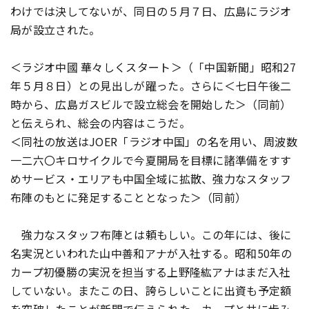
わけでは決してないが、同日の５月７日、広島にラジオ
局が設立された。
＜ラジオ中國 華々しくスタート＞（「中国新聞」昭和27
年５月８日）との見出しが躍った。さらに＜七日午後二
時から、広島ガスビルで設立総会を開始した＞（同前）
と伝えられ、総会の内容はこうだ。
＜同社の放送はJOER「ラジオ中国」の名を用い、周波数
一二六〇キロサイクルで今夏開局を目標に諸準備をすす
めサービス・エリアも中国全域に拡散、強力なスタッフ
布陣のもとに発足することとなった＞（同前）
強力なスタッフ布陣とは頼もしい。この年には、後に
名実況といわれた山中善和アナが入社する。昭和50年の
カープ初優勝の実況を担当する上野隆紘アナはまだ入社
していない。またこの日、誇らしいことに出資も予定額