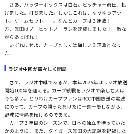
さあ、バッターボックスは白石。ピッチャー眞田、投
げました。打ちました。しかしこれは、ゆうゆうアウ
ト。ゲームセット——。なんとカープは３連敗！ 一
方、眞田はノーヒットノーランを達成しました！ 敵な
がらあっぱれ！
いずれにせよ、カープとしては悔しい３連敗となっ
た。
ラジオ中國が華々しく開局
さて、ラジオ中継であるが、本年2025年はラジオ放送
開始100年を迎える。カープ観戦をラジオで楽しむ人は
今も多い。とりわけカープファンはRCC中国放送の電波
にのって、カープの勝った負けたに一喜一憂しながら、
野球に情熱を傾けるのである。
カープ３年目のシーズンで、日本の独立を待っていた
かのように、また、タイガース眞田の大記録を祝福した