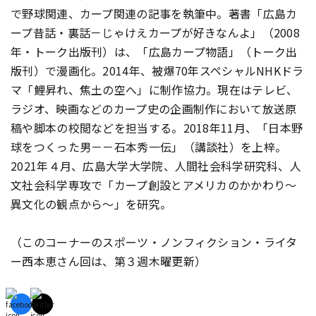
で野球関連、カープ関連の記事を執筆中。著書「広島カ
ープ昔話・裏話－じゃけえカープが好きなんよ」（2008
年・トーク出版刊）は、「広島カープ物語」（トーク出
版刊）で漫画化。2014年、被爆70年スペシャルNHKドラ
マ「鯉昇れ、焦土の空へ」に制作協力。現在はテレビ、
ラジオ、映画などのカープ史の企画制作において放送原
稿や脚本の校閲などを担当する。2018年11月、「日本野
球をつくった男－－石本秀一伝」（講談社）を上梓。
2021年４月、広島大学大学院、人間社会科学研究科、人
文社会科学専攻で「カープ創設とアメリカのかかわり～
異文化の観点から～」を研究。
（このコーナーのスポーツ・ノンフィクション・ライタ
ー西本恵さん回は、第３週木曜更新）