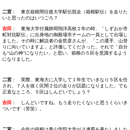
二宮
： 東京箱根間往復大学駅伝競走（箱根駅伝）を走りた
いと思ったのはいつごろ？
吉田
： 東海大学付属静岡翔洋高校２年の時、「しずおか市
町対抗駅伝」に出身地の御殿場市チームの一員として出場し
ました。その時に解説者の金哲彦さんが、「この選手、山登
りに向いていますよ」と評価してくださった。それで「自分
も“山の神”になりたい」と思い、箱根の５区を意識するよう
になりました。
二宮
： 実際、東海大に入学して１年生でいきなり５区を任
され、７人を抜く区間２位の走りが話題になりました。でも
正直なところ、５区はしんどいでしょう？
吉田
： しんどいですね。もう走りたくないと思うくらいき
ついです（苦笑）。
二宮
： 今年の箱根は青山学院大学が３連覇を果たしました