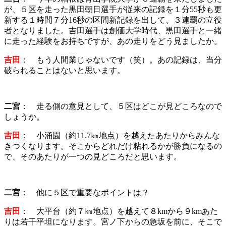
が、５区を走った黒田朝日選手が従来の記録を１分55秒も更
新する１時間７分16秒の区間新記録を出して、３連覇の立役
者となりました。吉田選手は創価大学時代、黒田選手と一緒
に走った経験をお持ちですが、あの走りをどう見ましたか。
吉田
： もう人間業じゃないです（笑）。あの記録は、当分
破られることはないと思います。
二宮
： 走る側の意見として、５区はどこが見どころなので
しょうか。
吉田
： 小涌園（約11.7㎞地点）を越えたあたりからみんな
きつくなります。そこからどれだけ粘れるかが勝負になるの
で、そのあたりが一つの見どころだと思います。
二宮
： 他に５区で重要なポイントは？
吉田
： 大平台（約７㎞地点）を越えて８kmから９kmあた
りは若干平坦になります。宮ノ下からの急坂を前に、そこで