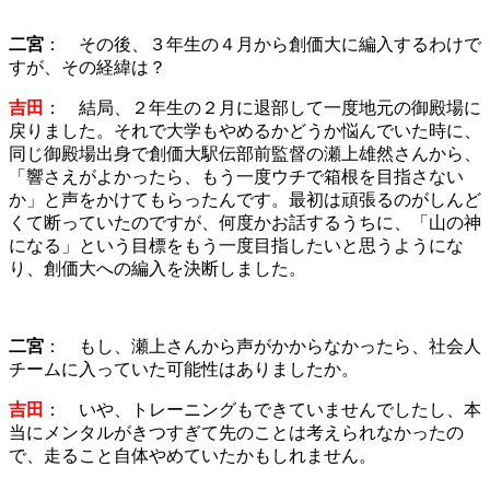
二宮
： その後、３年生の４月から創価大に編入するわけで
すが、その経緯は？
吉田
： 結局、２年生の２月に退部して一度地元の御殿場に
戻りました。それで大学もやめるかどうか悩んでいた時に、
同じ御殿場出身で創価大駅伝部前監督の瀬上雄然さんから、
「響さえがよかったら、もう一度ウチで箱根を目指さない
か」と声をかけてもらったんです。最初は頑張るのがしんど
くて断っていたのですが、何度かお話するうちに、「山の神
になる」という目標をもう一度目指したいと思うようにな
り、創価大への編入を決断しました。
二宮
： もし、瀬上さんから声がかからなかったら、社会人
チームに入っていた可能性はありましたか。
吉田
： いや、トレーニングもできていませんでしたし、本
当にメンタルがきつすぎて先のことは考えられなかったの
で、走ること自体やめていたかもしれません。