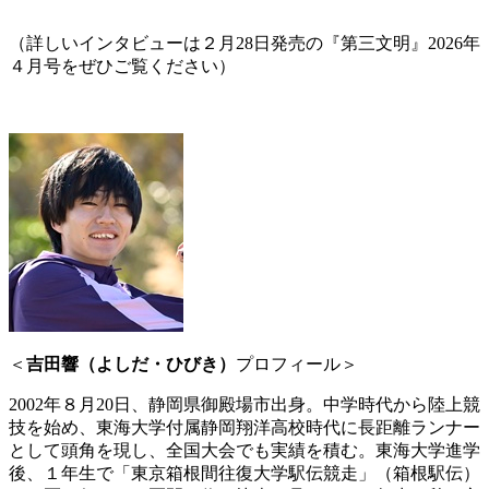
（詳しいインタビューは２月28日発売の『第三文明』2026年
４月号をぜひご覧ください）
＜
吉田響（よしだ・ひびき）
プロフィール＞
2002年８月20日、静岡県御殿場市出身。中学時代から陸上競
技を始め、東海大学付属静岡翔洋高校時代に長距離ランナー
として頭角を現し、全国大会でも実績を積む。東海大学進学
後、１年生で「東京箱根間往復大学駅伝競走」（箱根駅伝）