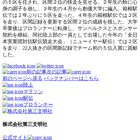
の５区を任され、区間２位の快走を見せる。２年生の秋に心
身の調子を崩し、３年生の４月から創価大学に編入。箱根駅
伝では２年ぶりに５区を走った。４年生の箱根駅伝では２区
を走り、区間記録を更新する区間２位の成績を残した。大学
卒業後はプロランナーに転身し、サンベルクスとスポンサー
契約を締結。同社陸上部の一員として出場した今年の「全日
本実業団対抗駅伝競走大会」（ニューイヤー駅伝）では２区
を走り、22人抜きの区間新記録でチーム初の５位入賞に貢献
した。
前の記事
次の記事
前のページへ戻る
バックナンバーはこちら
陸上
マラソン
駅伝
プロランナー
株式会社第三文明社
公式サイト