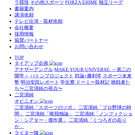
ラ競技
その他スポーツ
FORZA EHIME
独立リーグ
書籍案内
講演依頼
テレビ出演・取材依頼
会社概要
採用情報
協賛パートナー
お問い合わせ
TOP
タイアップ企画
アナザーアングル
MAKE YOUR UNIVERSE. ～第二の
開学～
バトンプロジェクト
対論×勝利学
スポーツ未来
塾
明治安田レポート
学生寮 ドーミー取材記
挑戦者た
ち〜二宮清純の視点〜
二宮清純
オピニオン
二宮清純「スポーツのツボ」
二宮清純「プロ野球の時
間」
二宮清純「唯我独論」
二宮清純「ノンフィクショ
ン・シアター・傑作選」
二宮清純「くつろぎの在り
か」
ライター陣