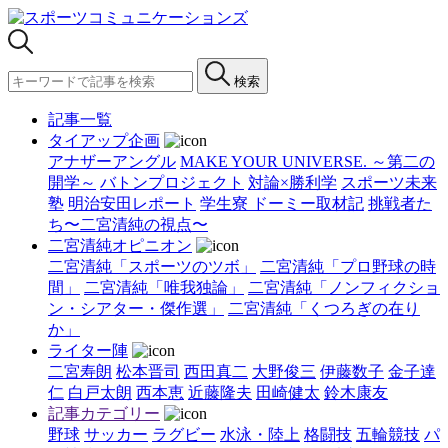
検索
記事一覧
タイアップ企画
アナザーアングル
MAKE YOUR UNIVERSE. ～第二の
開学～
バトンプロジェクト
対論×勝利学
スポーツ未来
塾
明治安田レポート
学生寮 ドーミー取材記
挑戦者た
ち〜二宮清純の視点〜
二宮清純オピニオン
二宮清純「スポーツのツボ」
二宮清純「プロ野球の時
間」
二宮清純「唯我独論」
二宮清純「ノンフィクショ
ン・シアター・傑作選」
二宮清純「くつろぎの在り
か」
ライター陣
二宮寿朗
松本晋司
西田真二
大野俊三
伊藤数子
金子達
仁
白戸太朗
西本恵
近藤隆夫
田崎健太
鈴木康友
記事カテゴリー
野球
サッカー
ラグビー
水泳・陸上
格闘技
五輪競技
パ