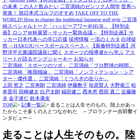
の未来
この人と飲みたい
二宮清純のゼンソク人間学
世界へ
発進！ 脱日本式ゴルフのすすめ
TAKE OFF TO THE
WORLD! How to change the traditional Japanese golf style
二宮清
純スペシャルトーク「ハッピーアワー＠HUB」
【特別企
画】ロシアＷ杯展望～サッカー緊急会議～
【特別企画】サ
ッカー日本代表への辛口応援
採用情報
一流のミカタ
白球徒
然 ～HAKUJUベースボールスペース～
【新春特別企画】河
野洋平元衆議院議長に聞く
スポーツの指導者から学ぶ
アス
リートが語るテングジャーキー
お知らせ
二宮清純「スポーツのツボ」
二宮清純「プロ野球の時間」
二宮清純「唯我独論」
二宮清純「ノンフィクション・シア
ター・傑作選」
二宮清純「くつろぎの在りか」
上田 哲之
二宮寿朗
二宮清純
伊藤数子
垣原賢人
大野俊三
松
本晋司
田崎健太
白戸太朗
福田健二
西本恵
西田 真二
近藤隆
夫
金子達仁
鈴木康友
TOP
記事一覧
走ることは人生そのもの。陸上があっ
たからこそ多くの人とつながれた ～プロランナー吉田響イ
ンタビュー～
走ることは人生そのもの。陸