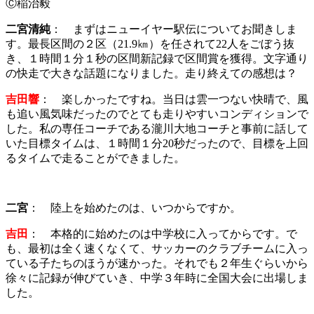
Ⓒ稲治毅
二宮清純
： まずはニューイヤー駅伝についてお聞きしま
す。最長区間の２区（21.9㎞）を任されて22人をごぼう抜
き、１時間１分１秒の区間新記録で区間賞を獲得。文字通り
の快走で大きな話題になりました。走り終えての感想は？
吉田響
：
楽しかったですね。当日は雲一つない快晴で、風
も追い風気味だったのでとても走りやすいコンディションで
した。私の専任コーチである瀧川大地コーチと事前に話して
いた目標タイムは、１時間１分20秒だったので、目標を上回
るタイムで走ることができました。
二宮
： 陸上を始めたのは、いつからですか。
吉田
： 本格的に始めたのは中学校に入ってからです。で
も、最初は全く速くなくて、サッカーのクラブチームに入っ
ている子たちのほうが速かった。それでも２年生ぐらいから
徐々に記録が伸びていき、中学３年時に全国大会に出場しま
した。