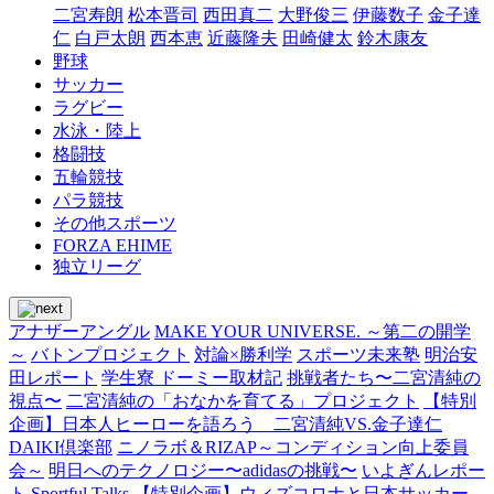
二宮寿朗
松本晋司
西田真二
大野俊三
伊藤数子
金子達
仁
白戸太朗
西本恵
近藤隆夫
田崎健太
鈴木康友
野球
サッカー
ラグビー
水泳・陸上
格闘技
五輪競技
パラ競技
その他スポーツ
FORZA EHIME
独立リーグ
アナザーアングル
MAKE YOUR UNIVERSE. ～第二の開学
～
バトンプロジェクト
対論×勝利学
スポーツ未来塾
明治安
田レポート
学生寮 ドーミー取材記
挑戦者たち〜二宮清純の
視点〜
二宮清純の「おなかを育てる」プロジェクト
【特別
企画】日本人ヒーローを語ろう 二宮清純VS.金子達仁
DAIKI倶楽部
ニノラボ＆RIZAP～コンディション向上委員
会～
明日へのテクノロジー〜adidasの挑戦〜
いよぎんレポー
ト
Sportful Talks
【特別企画】ウィズコロナと日本サッカー