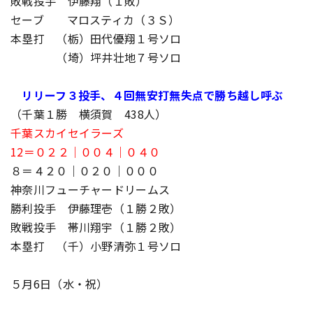
敗戦投手 伊藤翔（１敗）
セーブ マロスティカ（３Ｓ）
本塁打 （栃）田代優翔１号ソロ
（埼）坪井壮地７号ソロ
リリーフ３投手、４回無安打無失点で勝ち越し呼ぶ
（千葉１勝 横須賀 438人）
千葉スカイセイラーズ
12＝０２２｜００４｜０４０
８＝４２０｜０２０｜０００
神奈川フューチャードリームス
勝利投手 伊藤理壱（１勝２敗）
敗戦投手 帯川翔宇（１勝２敗）
本塁打 （千）小野清弥１号ソロ
５月6日（水・祝）