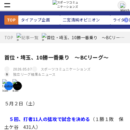
TOP
タイアップ企画
二宮清純
オピニオン
ライター
TOP
記事一覧
首位・埼玉、10勝一番乗り ～BCリーグ
～
首位・埼玉、10勝一番乗り ～BCリーグ～
スポーツコミュニケーションズ
2026.05.07
独立リーグ結果＆ニュース
５月２日（土）
５回、打者11人の猛攻で試合を決める
（１勝１敗 保
土ケ谷 431人）