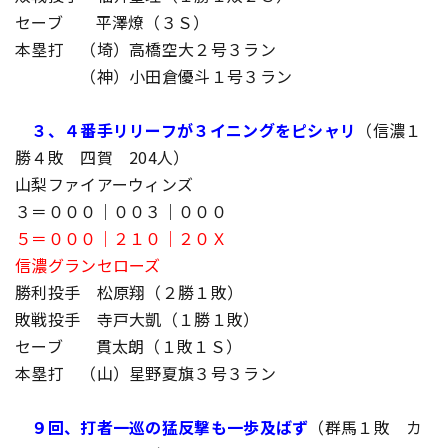
セーブ 平澤燎（３Ｓ）
本塁打 （埼）高橋空大２号３ラン
（神）小田倉優斗１号３ラン
３、４番手リリーフが３イニングをピシャリ
（信濃１
勝４敗 四賀 204人）
山梨ファイアーウィンズ
３＝０００｜００３｜０００
５＝０００｜２１０｜２０Ｘ
信濃グランセローズ
勝利投手 松原翔（２勝１敗）
敗戦投手 寺戸大凱（１勝１敗）
セーブ 貫太朗（１敗１Ｓ）
本塁打 （山）星野夏旗３号３ラン
９回、打者一巡の猛反撃も一歩及ばず
（群馬１敗 カ