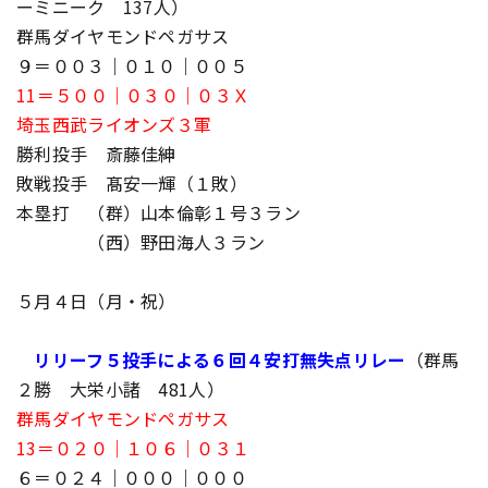
ーミニーク 137人）
群馬ダイヤモンドペガサス
９＝００３｜０１０｜００５
11＝５００｜０３０｜０３Ｘ
埼玉西武ライオンズ３軍
勝利投手 斎藤佳紳
敗戦投手 髙安一輝（１敗）
本塁打 （群）山本倫彰１号３ラン
（西）野田海人３ラン
５月４日（月・祝）
リリーフ５投手による６回４安打無失点リレー
（群馬
２勝 大栄小諸 481人）
群馬ダイヤモンドペガサス
13＝０２０｜１０６｜０３１
６＝０２４｜０００｜０００