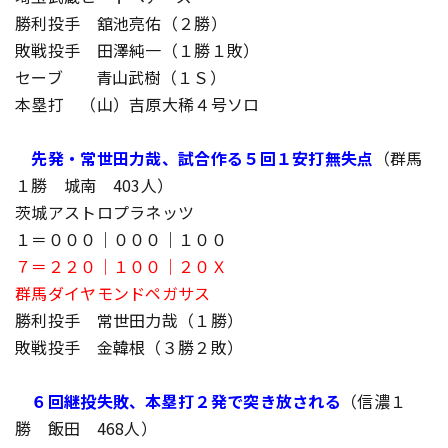
勝利投手 舘池亮佑（２勝）
敗戦投手 田澤純一（１勝１敗）
セーブ 青山武樹（１Ｓ）
本塁打 （山）吉原大稀４号ソロ
先発・常世田力哉、試合作る５回１安打無失点
（群馬
１勝 城南 403人）
茨城アストロプラネッツ
１＝０００｜０００｜１００
７＝２２０｜１００｜２０Ｘ
群馬ダイヤモンドペガサス
勝利投手 常世田力哉（１勝）
敗戦投手 金韓根（３勝２敗）
６回継投失敗、本塁打２発で突き放される
（信濃１
勝 飯田 468人）