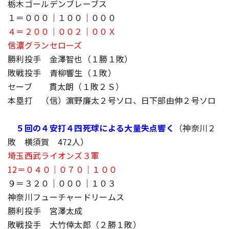
栃木ゴールデンブレーブス
１＝０００｜１００｜０００
４＝２００｜００２｜００Ｘ
信濃グランセローズ
勝利投手 金澤智也（１勝１敗）
敗戦投手 青柳響生（１敗）
セーブ 貫太朗（１敗２Ｓ）
本塁打 （信）濵野廉太２号ソロ、日下部由伸２号ソロ
５回の４安打４四死球による大量失点響く
（神奈川２
敗 横須賀 472人）
埼玉西武ライオンズ３軍
12＝０４０｜０７０｜１００
９＝３２０｜０００｜１０３
神奈川フューチャードリームス
勝利投手 宮澤太成
敗戦投手 大竹倖太郎（２勝１敗）