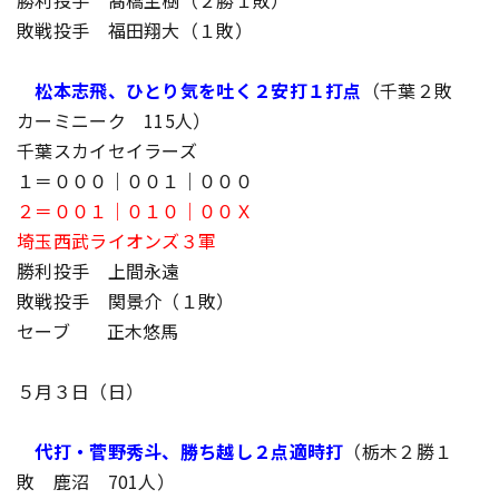
勝利投手 髙橋主樹（２勝１敗）
敗戦投手 福田翔大（１敗）
松本志飛、ひとり気を吐く２安打１打点
（千葉２敗
カーミニーク 115人）
千葉スカイセイラーズ
１＝０００｜００１｜０００
２＝００１｜０１０｜００Ｘ
埼玉西武ライオンズ３軍
勝利投手 上間永遠
敗戦投手 関景介（１敗）
セーブ 正木悠馬
５月３日（日）
代打・菅野秀斗、勝ち越し２点適時打
（栃木２勝１
敗 鹿沼 701人）