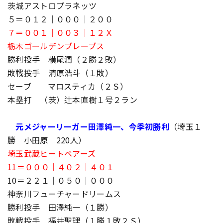
茨城アストロプラネッツ
５＝０１２｜０００｜２００
７＝００１｜００３｜１２Ｘ
栃木ゴールデンブレーブス
勝利投手 横尾潤（２勝２敗）
敗戦投手 清原浩斗（１敗）
セーブ マロスティカ（２Ｓ）
本塁打 （茨）辻本直樹１号２ラン
元メジャーリーガー田澤純一、今季初勝利
（埼玉１
勝 小田原 220人）
埼玉武蔵ヒートベアーズ
11＝０００｜４０２｜４０１
10＝２２１｜０５０｜０００
神奈川フューチャードリームス
勝利投手 田澤純一（１勝）
敗戦投手 福井聖理（１勝１敗２Ｓ）