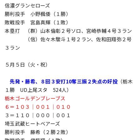
信濃グランセローズ
勝利投手 小野楓倭（１勝）
敗戦投手 宮島真輝（１敗）
本塁打 （群）山本倫彰２号ソロ、宮崎恭輔４号３ラン
（信）佐々木駿斗１号２ラン、佐和田翔弥２号
３ラン
５月５日（火・祝）
先発・藤希、８回３安打10奪三振２失点の好投
（栃木
１勝 UD上尾スタ 524人）
栃木ゴールデンブレーブス
６＝１０３｜００１｜０１０
３＝１１０｜０００｜００１
埼玉武蔵ヒートベアーズ
勝利投手 藤希（２勝２敗）