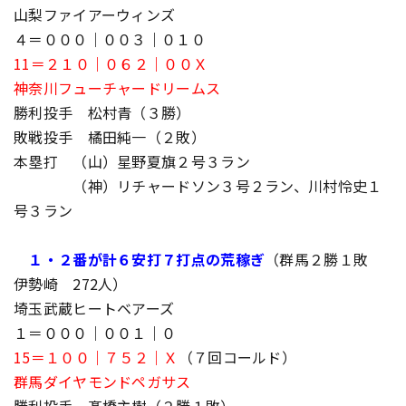
山梨ファイアーウィンズ
４＝０００｜００３｜０１０
11＝２１０｜０６２｜００Ｘ
神奈川フューチャードリームス
勝利投手 松村青（３勝）
敗戦投手 橘田純一（２敗）
本塁打 （山）星野夏旗２号３ラン
（神）リチャードソン３号２ラン、川村怜史１
号３ラン
１・２番が計６安打７打点の荒稼ぎ
（群馬２勝１敗
伊勢崎 272人）
埼玉武蔵ヒートベアーズ
１＝０００｜００１｜０
15＝１００｜７５２｜Ｘ
（７回コールド）
群馬ダイヤモンドペガサス