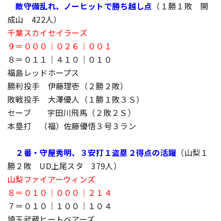
敵守備乱れ、ノーヒットで勝ち越し点
（１勝１敗 開
成山 422人）
千葉スカイセイラーズ
９＝０００｜０２６｜００１
８＝０１１｜４１０｜０１０
福島レッドホープス
勝利投手 伊藤理壱（２勝２敗）
敗戦投手 大澤優人（１勝１敗３Ｓ）
セーブ 宇田川飛馬（２敗２Ｓ）
本塁打 （福）佐藤優悟３号３ラン
２番・守屋秀明、３安打１盗塁２得点の活躍
（山梨１
勝２敗 UD上尾スタ 379人）
山梨ファイアーウィンズ
８＝０１０｜０００｜２１４
７＝０１０｜１００｜１０４
埼玉武蔵ヒートベアーズ