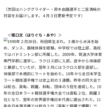
（次回はハンググライダー・鈴木由路選手と二宮清純の
対談をお届けします。４月３日更新予定です）
＜
堀口文（ほりぐち・あや）
＞
1990年２月26日、秋田県生まれ。３歳から水泳を始
め、ダンス、器械体操を経験。中学校では陸上部、高校
ではバドミントン部に所属した。2009年、筑波大学体育
専門学郡に進学し、ラクロス部に入部。途中から体操部
と兼部していたが、翌年３月にはラクロス部を退部し、
体操部で本格的にラートを始めた。10年から全日本学生
ラート競技選手権では史上初の３連覇。昨年の同大会で
は総合、直転、跳躍、斜転、団体の５冠を達成した。10
年の全日本ラート競技選手権大会では直転２位、跳躍３
位となり、翌年の世界選手権日本代表に選出された。11
年全日本選手権では総合２位（直転と跳躍で優勝）で、