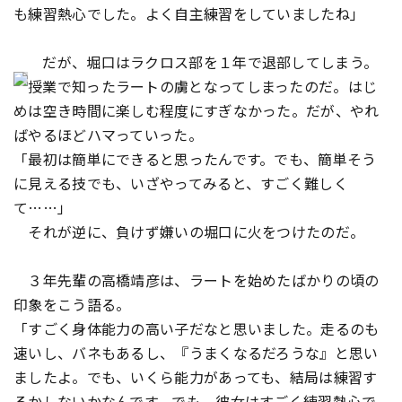
も練習熱心でした。よく自主練習をしていましたね」
だが、堀口はラクロス部を１年で退部してしまう。
授業で知ったラートの虜となってしまったのだ。はじ
めは空き時間に楽しむ程度にすぎなかった。だが、やれ
ばやるほどハマっていった。
「最初は簡単にできると思ったんです。でも、簡単そう
に見える技でも、いざやってみると、すごく難しく
て……」
それが逆に、負けず嫌いの堀口に火をつけたのだ。
３年先輩の高橋靖彦は、ラートを始めたばかりの頃の
印象をこう語る。
「すごく身体能力の高い子だなと思いました。走るのも
速いし、バネもあるし、『うまくなるだろうな』と思い
ましたよ。でも、いくら能力があっても、結局は練習す
るかしないかなんです。でも、彼女はすごく練習熱心で