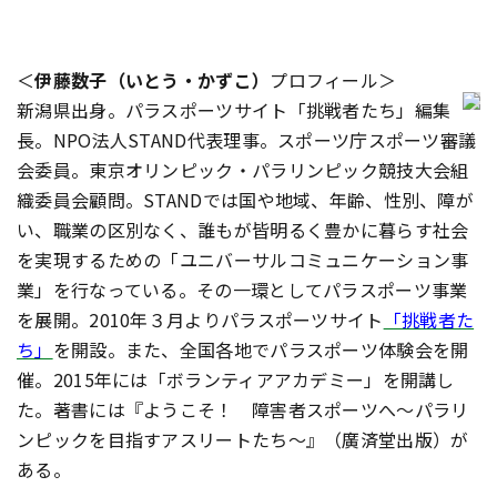
＜
伊藤数子（いとう・かずこ）
プロフィール＞
新潟県出身。パラスポーツサイト「挑戦者たち」編集
長。NPO法人STAND代表理事。スポーツ庁スポーツ審議
会委員。東京オリンピック・パラリンピック競技大会組
織委員会顧問。STANDでは国や地域、年齢、性別、障が
い、職業の区別なく、誰もが皆明るく豊かに暮らす社会
を実現するための「ユニバーサルコミュニケーション事
業」を行なっている。その一環としてパラスポーツ事業
を展開。
2010年３月よりパラスポーツサイト
「挑戦者た
ち」
を開設。また、全国各地でパラスポーツ体験会を開
催。2015年には「ボランティアアカデミー」を開講し
た。著書には『ようこそ！ 障害者スポーツへ～パラリ
ンピックを目指すアスリートたち～』（廣済堂出版）が
ある。