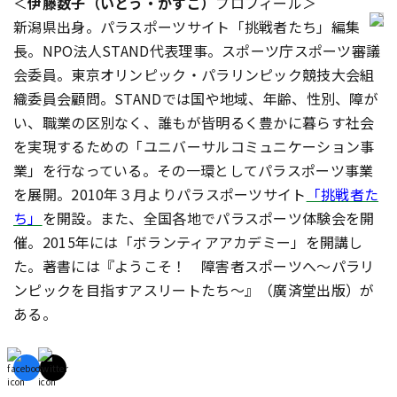
＜
伊藤数子（いとう・かずこ）
プロフィール＞
新潟県出身。パラスポーツサイト「挑戦者たち」編集
長。NPO法人STAND代表理事。スポーツ庁スポーツ審議
会委員。東京オリンピック・パラリンピック競技大会組
織委員会顧問。STANDでは国や地域、年齢、性別、障が
い、職業の区別なく、誰もが皆明るく豊かに暮らす社会
を実現するための「ユニバーサルコミュニケーション事
業」を行なっている。その一環としてパラスポーツ事業
を展開。
2010年３月よりパラスポーツサイト
「挑戦者た
ち」
を開設。また、全国各地でパラスポーツ体験会を開
催。2015年には「ボランティアアカデミー」を開講し
た。著書には『ようこそ！ 障害者スポーツへ～パラリ
ンピックを目指すアスリートたち～』（廣済堂出版）が
ある。