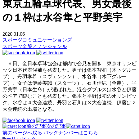
東京五輪卓球代表、男女最後
の１枠は水谷隼と平野美宇
2020.01.06
スポーツコミュニケーションズ
スポーツ全般／ノンジャンル
６日、全日本卓球協会は都内で会見を開き、東京オリンピ
ック日本代表候補を発表した。男子は張本智和（木下グルー
プ）、丹羽孝希（スヴェンソン）、水谷隼（木下グルー
プ）、女子は伊藤美誠（スターツ）、石川佳純（全農）、平
野美宇（日本生命）が選ばれた。混合ダブルスは水谷と伊藤
のペアで臨むことも発表した。張本と平野は初のオリンピッ
ク。水谷は４大会連続、丹羽と石川は３大会連続、伊藤は２
大会連続の出場となる。
前の記事
次の記事
前のページへ戻る
バックナンバーはこちら