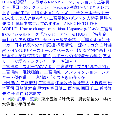
DAIKI倶楽部
ニノラボ＆RIZAP～コンディション向上委員
会～
明日へのテクノロジー〜adidasの挑戦〜
いよぎんレポー
ト
Sportful Talks
【特別企画】ウィズコロナと日本サッカー
の未来
この人と飲みたい
二宮清純のゼンソク人間学
世界へ
発進！ 脱日本式ゴルフのすすめ
TAKE OFF TO THE
WORLD! How to change the traditional Japanese golf style
二宮清
純スペシャルトーク「ハッピーアワー＠HUB」
【特別企
画】ロシアＷ杯展望～サッカー緊急会議～
【特別企画】サ
ッカー日本代表への辛口応援
採用情報
一流のミカタ
白球徒
然 ～HAKUJUベースボールスペース～
【新春特別企画】河
野洋平元衆議院議長に聞く
スポーツの指導者から学ぶ
アス
リートが語るテングジャーキー
お知らせ
二宮清純「スポーツのツボ」
二宮清純「プロ野球の時間」
二宮清純「唯我独論」
二宮清純「ノンフィクション・シア
ター・傑作選」
二宮清純「くつろぎの在りか」
上田 哲之
二宮寿朗
二宮清純
伊藤数子
垣原賢人
大野俊三
松
本晋司
田崎健太
白戸太朗
福田健二
西本恵
西田 真二
近藤隆
夫
金子達仁
鈴木康友
TOP
記事一覧
東京五輪卓球代表、男女最後の１枠は
水谷隼と平野美宇