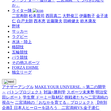
ン・シアター・傑作選」
二宮清純「くつろぎの在り
か」
ライター陣
二宮寿朗
松本晋司
西田真二
大野俊三
伊藤数子
金子達
仁
白戸太朗
西本恵
近藤隆夫
田崎健太
鈴木康友
野球
サッカー
ラグビー
水泳・陸上
格闘技
五輪競技
パラ競技
その他スポーツ
FORZA EHIME
独立リーグ
アナザーアングル
MAKE YOUR UNIVERSE. ～第二の開学
～
バトンプロジェクト
対論×勝利学
スポーツ未来塾
明治安
田レポート
学生寮 ドーミー取材記
挑戦者たち〜二宮清純の
視点〜
二宮清純の「おなかを育てる」プロジェクト
【特別
企画】日本人ヒーローを語ろう 二宮清純VS.金子達仁