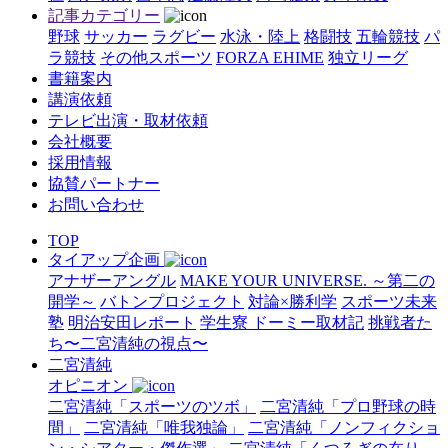
記事カテゴリー
野球
サッカー
ラグビー
水泳・陸上
格闘技
五輪競技
パ
ラ競技
その他スポーツ
FORZA EHIME
独立リーグ
書籍案内
講演依頼
テレビ出演・取材依頼
会社概要
採用情報
協賛パートナー
お問い合わせ
TOP
タイアップ企画
アナザーアングル
MAKE YOUR UNIVERSE. ～第二の
開学～
バトンプロジェクト
対論×勝利学
スポーツ未来
塾
明治安田レポート
学生寮 ドーミー取材記
挑戦者た
ち〜二宮清純の視点〜
二宮清純
オピニオン
二宮清純「スポーツのツボ」
二宮清純「プロ野球の時
間」
二宮清純「唯我独論」
二宮清純「ノンフィクショ