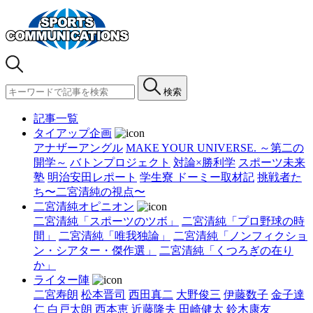
検索
記事一覧
タイアップ企画
アナザーアングル
MAKE YOUR UNIVERSE. ～第二の
開学～
バトンプロジェクト
対論×勝利学
スポーツ未来
塾
明治安田レポート
学生寮 ドーミー取材記
挑戦者た
ち〜二宮清純の視点〜
二宮清純オピニオン
二宮清純「スポーツのツボ」
二宮清純「プロ野球の時
間」
二宮清純「唯我独論」
二宮清純「ノンフィクショ
ン・シアター・傑作選」
二宮清純「くつろぎの在り
か」
ライター陣
二宮寿朗
松本晋司
西田真二
大野俊三
伊藤数子
金子達
仁
白戸太朗
西本恵
近藤隆夫
田崎健太
鈴木康友