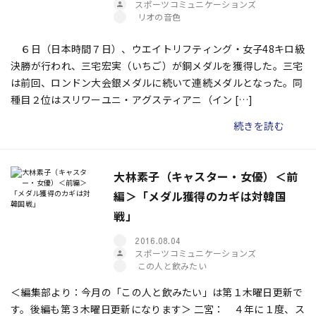
スポーツコミュニケーションズ
リオの音色
６日（日本時間７日）、ウエイトリフティング・女子48キロ級
決勝が行われ、三宅宏実（いちご）が銅メダルを獲得した。三宅
は前回、ロンドン大会銀メダルに続いて連続メダルとなった。同
種目２位はスリワーユニ・アグスティアニ（イン […]
続きを読む
大林素子（キャスター・女優）＜前
編＞「メダル獲得のカギは対韓国
戦」
2016.08.04
スポーツコミュニケーションズ
この人と飲みたい
＜編集部より：今月の「この人と飲みたい」は第１木曜日更新で
す。後編も第３木曜日更新になります＞ 二宮： ４年に１度、ス