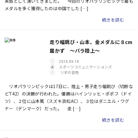
実感として湧いてきました。 今回のリオパラリンピックで最も
メダルを多く獲得したのは中国でした […]
続きを読む
走り幅跳び・山本、金メダルに８cm
届かず ～パラ陸上～
2016.09.18
スポーツコミュニケーションズ
リオの音色
リオパラリンピックは17日に、陸上・男子走り幅跳び（切断な
どT42）の決勝が行われた。優勝はハインリッヒ・ポポフ（ドイ
ツ）、２位に山本篤（スズキ浜松AC）、３位はダニエル・ワグ
ナー（デンマーク）だった。 走 […]
続きを読む