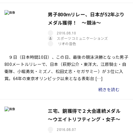
男子800ｍリレー、日本が52年ぶり
メダル獲得！ ～競泳～
2016.08.10
スポーツコミュニケーションズ
リオの音色
９日（日本時間10日）、この日、最後の競泳決勝となった男子
800メートルリレーで、日本（萩野公介・東洋大、江原騎士・自
衛隊、小堀勇気・ミズノ、松田丈志・セガサミー）が３位に入
賞。64年の東京オリンピック以来となる表彰台 […]
続きを読む
三宅、銅獲得で２大会連続メダル
～ウエイトリフティング・女子～
2016.08.07