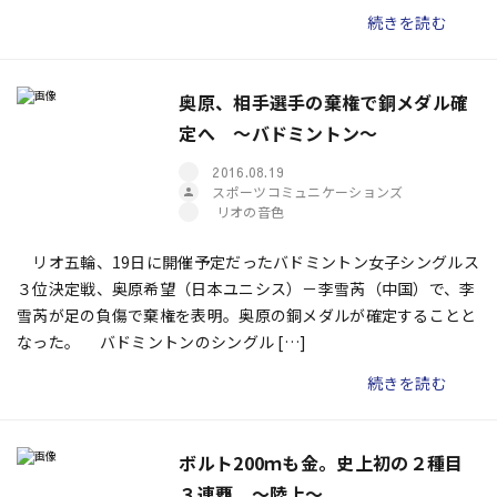
続きを読む
奥原、相手選手の棄権で銅メダル確
定へ ～バドミントン～
2016.08.19
スポーツコミュニケーションズ
リオの音色
リオ五輪、19日に開催予定だったバドミントン女子シングルス
３位決定戦、奥原希望（日本ユニシス）－李雪芮（中国）で、李
雪芮が足の負傷で棄権を表明。奥原の銅メダルが確定することと
なった。 バドミントンのシングル […]
続きを読む
ボルト200ｍも金。史上初の２種目
３連覇 ～陸上～