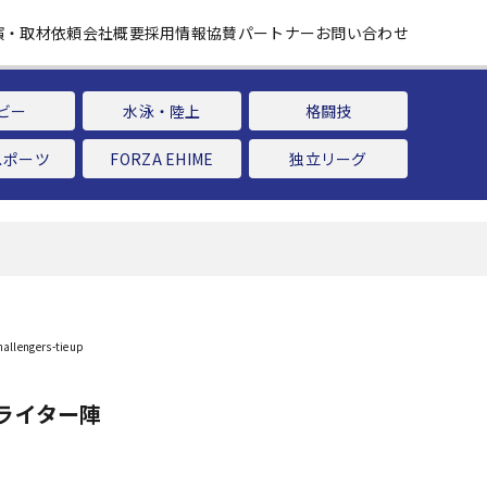
演・取材依頼
会社概要
採用情報
協賛パートナー
お問い合わせ
ビー
水泳・陸上
格闘技
スポーツ
FORZA EHIME
独立リーグ
ライター陣