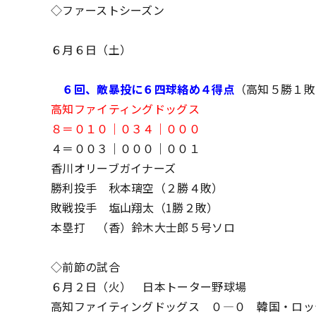
◇ファーストシーズン
６月６日（土）
６回、敵暴投に６四球絡め４得点
（高知５勝１敗
高知ファイティングドッグス
８＝０１０｜０３４｜０００
４＝００３｜０００｜００１
香川オリーブガイナーズ
勝利投手 秋本璃空（２勝４敗）
敗戦投手 塩山翔太（1勝２敗）
本塁打 （香）鈴木大士郎５号ソロ
◇前節の試合
６月２日（火） 日本トーター野球場
高知ファイティングドッグス ０―０ 韓国・ロッ