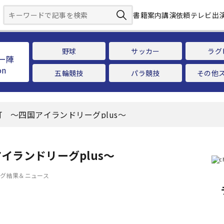
書籍案内
講演依頼
テレビ出
野球
サッカー
ラグ
ー陣
五輪競技
パラ競技
その他
 ～四国アイランドリーグplus～
ランドリーグplus～
ーグ結果＆ニュース