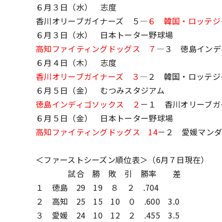
６月３日（水） 志度
香川オリーブガイナーズ ５―
６ 韓国・ロッテジ
６月３日（水） 日本トーター野球場
高知ファイティングドッグス ７
―３ 徳島インデ
６月４日（木） 志度
香川オリーブガイナーズ ３
―２ 韓国・ロッテジ
６月５日（金） むつみスタジアム
徳島インディゴソックス ２
－１ 香川オリーブガ
６月５日（金） 日本トーター野球場
高知ファイティングドッグス 14
－２ 愛媛マン
＜ファーストシーズン順位表＞（6月７日現在）
試合 勝 敗 引 勝率 差
１ 徳島 29 19 ８ ２ .704
２ 高知 25 15 10 ０ .600 3.0
３ 愛媛 24 10 12 ２ .455 3.5