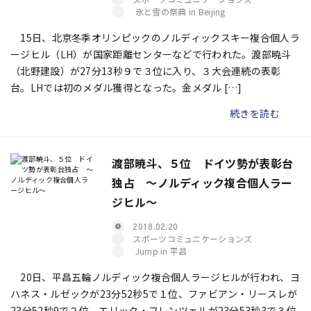
氷と雪の祭典 in Beijing
15日、北京冬季オリンピックのノルディックスキー複合個人ラ
ージヒル（LH）が国家距離センターなどで行われた。渡部暁斗
（北野建設）が27分13秒９で３位に入り、３大会連続の表彰
台。LHでは初のメダル獲得となった。金メダル […]
続きを読む
渡部暁斗、５位 ドイツ勢が表彰台
独占 ～ノルディック複合個人ラー
ジヒル～
2018.02.20
スポーツコミュニケーションズ
Jump in 平昌
20日、平昌五輪ノルディック複合個人ラージヒルが行われ、ヨ
ハネス・ルゼックが23分52秒5で１位、ファビアン・リースレが
23分52秒9で２位、エリック・フレンツェルが23分53秒3で３位