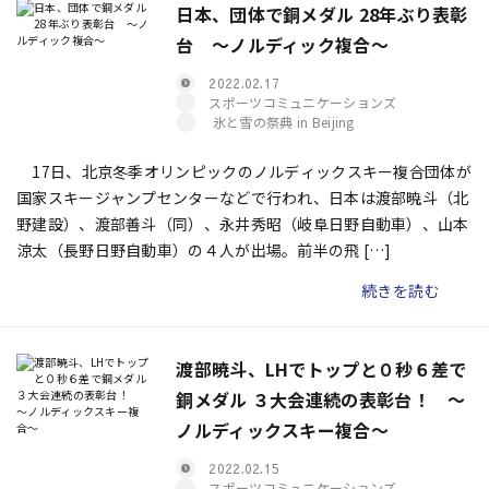
日本、団体で銅メダル 28年ぶり表彰
台 ～ノルディック複合～
2022.02.17
スポーツコミュニケーションズ
氷と雪の祭典 in Beijing
17日、北京冬季オリンピックのノルディックスキー複合団体が
国家スキージャンプセンターなどで行われ、日本は渡部暁斗（北
野建設）、渡部善斗（同）、永井秀昭（岐阜日野自動車）、山本
涼太（長野日野自動車）の４人が出場。前半の飛 […]
続きを読む
渡部暁斗、LHでトップと０秒６差で
銅メダル ３大会連続の表彰台！ ～
ノルディックスキー複合～
2022.02.15
スポーツコミュニケーションズ