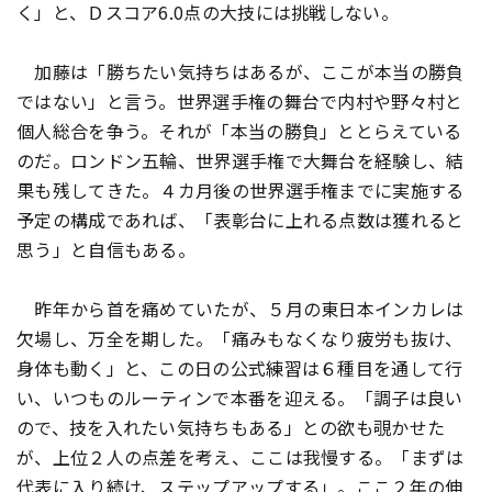
く」と、Ｄスコア6.0点の大技には挑戦しない。
加藤は「勝ちたい気持ちはあるが、ここが本当の勝負
ではない」と言う。世界選手権の舞台で内村や野々村と
個人総合を争う。それが「本当の勝負」ととらえている
のだ。ロンドン五輪、世界選手権で大舞台を経験し、結
果も残してきた。４カ月後の世界選手権までに実施する
予定の構成であれば、「表彰台に上れる点数は獲れると
思う」と自信もある。
昨年から首を痛めていたが、５月の東日本インカレは
欠場し、万全を期した。「痛みもなくなり疲労も抜け、
身体も動く」と、この日の公式練習は６種目を通して行
い、いつものルーティンで本番を迎える。「調子は良い
ので、技を入れたい気持ちもある」との欲も覗かせた
が、上位２人の点差を考え、ここは我慢する。「まずは
代表に入り続け、ステップアップする」。ここ２年の伸