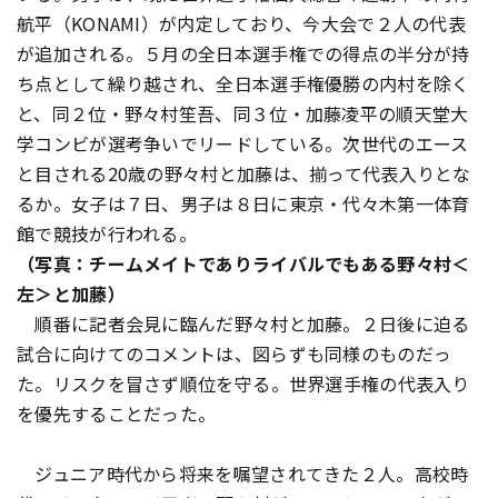
航平（KONAMI）が内定しており、今大会で２人の代表
が追加される。５月の全日本選手権での得点の半分が持
ち点として繰り越され、全日本選手権優勝の内村を除く
と、同２位・野々村笙吾、同３位・加藤凌平の順天堂大
学コンビが選考争いでリードしている。次世代のエース
と目される20歳の野々村と加藤は、揃って代表入りとな
るか。女子は７日、男子は８日に東京・代々木第一体育
館で競技が行われる。
（写真：チームメイトでありライバルでもある野々村＜
左＞と加藤）
順番に記者会見に臨んだ野々村と加藤。２日後に迫る
試合に向けてのコメントは、図らずも同様のものだっ
た。リスクを冒さず順位を守る――。世界選手権の代表入り
を優先することだった。
ジュニア時代から将来を嘱望されてきた２人。高校時