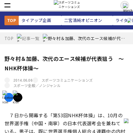
TOP
タイアップ企画
二宮清純
オピニオン
ライター
TOP
記事一覧
野々村＆加藤、次代のエース候補が代表
狙う 〜NHK杯体操〜
野々村＆加藤、次代のエース候補が代表狙う 〜
NHK杯体操〜
スポーツコミュニケーションズ
2014.06.06
スポーツ全般／ノンジャンル
７日から開幕する「第53回NHK杯体操」は、10月の
世界選手権（中国・南寧）の日本代表選考会を兼ねて
いる。男子は、既に世界選手権個人総合４連覇中の内村