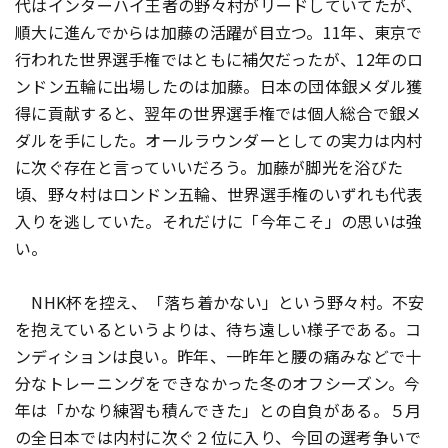
代はインターハイ王者の野々村がリードしていてたが、
順大に進んでからは加藤の活躍が目立つ。11年、東京で
行われた世界選手権ではともに補欠だったが、12年のロ
ンドン五輪に出場したのは加藤。日本の団体銀メダル獲
得に貢献すると、翌年の世界選手権では個人総合で銀メ
ダルを手にした。オールラウンダーとしての実力は内村
に次ぐ存在と言っていいだろう。加藤が脚光を浴びた
頃、野々村はロンドン五輪、世界選手権のいずれも代表
入りを逃していた。それだけに「今年こそ」の思いは強
い。
NHK杯を控え、「落ち着かない」という野々村。不安
を抱えているというよりは、待ち遠しい様子である。コ
ンディションは良い。昨年、一昨年と腰の痛みなどで十
分なトレーニングをできなかった冬のオフシーズン。今
年は「かなり練習も積んできた」との自負がある。５月
の全日本では内村に次ぐ２位に入り、今回の選考争いで