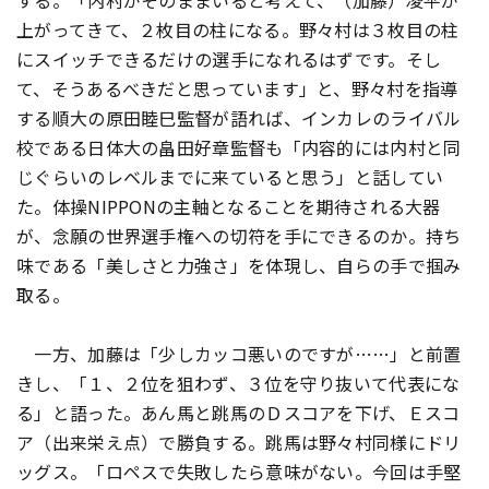
する。「内村がそのままいると考えて、（加藤）凌平が
上がってきて、２枚目の柱になる。野々村は３枚目の柱
にスイッチできるだけの選手になれるはずです。そし
て、そうあるべきだと思っています」と、野々村を指導
する順大の原田睦巳監督が語れば、インカレのライバル
校である日体大の畠田好章監督も「内容的には内村と同
じぐらいのレベルまでに来ていると思う」と話してい
た。体操NIPPONの主軸となることを期待される大器
が、念願の世界選手権への切符を手にできるのか。持ち
味である「美しさと力強さ」を体現し、自らの手で掴み
取る。
一方、加藤は「少しカッコ悪いのですが……」と前置
きし、「１、２位を狙わず、３位を守り抜いて代表にな
る」と語った。あん馬と跳馬のＤスコアを下げ、Ｅスコ
ア（出来栄え点）で勝負する。跳馬は野々村同様にドリ
ッグス。「ロペスで失敗したら意味がない。今回は手堅