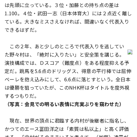
は先頭に立っている。３位・加藤との持ち点の差は
1.100。４位・武田一志（日本体育大）には２点近く離し
ている。大きなミスさえなければ、間違いなく代表入り
できるはずだ。
この２年、あと少しのところで代表入りを逃してい
た野々村は、「絶対に入りたい」と安全策を講じる。
演技構成では、Ｄスコア（難度点）をある程度抑える予
定だ。跳馬を5.6点のドリッグス、得意の平行棒では屈伸
ベーレを抱え込みにして、6.6点に落とすという。全日本
は優勝を狙っていたが、このNHK杯はタイトルを度外視
するつもりだ。
（写真：会見での明るい表情に充実ぶりを窺わせた）
現在、世界の頂点に君臨する内村が後継者に指名し、
かつてのエース冨田洋之は「素質は私以上」と高く評価