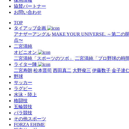
採用情報
協賛パートナー
お問い合わせ
TOP
タイアップ企画
アナザーアングル
MAKE YOUR UNIVERSE. ～第二
点〜
二宮清純
オピニオン
二宮清純「スポーツのツボ」
二宮清純「プロ野球の時
ライター陣
二宮寿朗
松本晋司
西田真二
大野俊三
伊藤数子
金子達
野球
サッカー
ラグビー
水泳・陸上
格闘技
五輪競技
パラ競技
その他スポーツ
FORZA EHIME