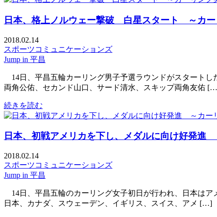
日本、格上ノルウェー撃破 白星スタート ～カー
2018.02.14
スポーツコミュニケーションズ
Jump in 平昌
14日、平昌五輪カーリング男子予選ラウンドがスタートし
両角公佑、セカンド山口、サード清水、スキップ両角友佑 […
続きを読む
日本、初戦アメリカを下し、メダルに向け好発進 
2018.02.14
スポーツコミュニケーションズ
Jump in 平昌
14日、平昌五輪のカーリング女子初日が行われ、日本はア
日本、カナダ、スウェーデン、イギリス、スイス、アメ […]