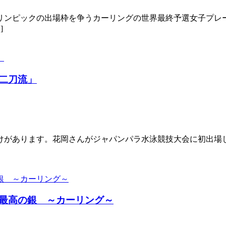
ンピックの出場枠を争うカーリングの世界最終予選女子プレー
]
二刀流」
あります。花岡さんがジャパンパラ水泳競技大会に初出場した20
最高の銀 ～カーリング～