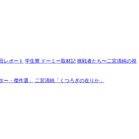
田レポート
学生寮 ドーミー取材記
挑戦者たち〜二宮清純の視
ター・傑作選」
二宮清純「くつろぎの在りか」