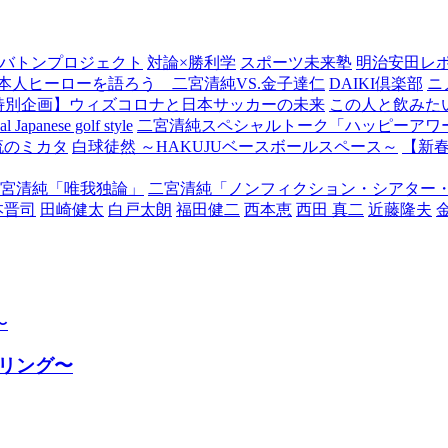
バトンプロジェクト
対論×勝利学
スポーツ未来塾
明治安田レ
本人ヒーローを語ろう 二宮清純VS.金子達仁
DAIKI倶楽部
ニ
特別企画】ウィズコロナと日本サッカーの未来
この人と飲みた
Japanese golf style
二宮清純スペシャルトーク「ハッピーアワー
流のミカタ
白球徒然 ～HAKUJUベースボールスペース～
【新
宮清純「唯我独論」
二宮清純「ノンフィクション・シアター
本晋司
田崎健太
白戸太朗
福田健二
西本恵
西田 真二
近藤隆夫
リング〜