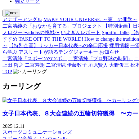
独立リーグ
アナザーアングル
MAKE YOUR UNIVERSE. ～第二の開学～
二宮清純の「おなかを育てる」プロジェクト
【特別企画】日
ノロジー〜adidasの挑戦〜
いよぎんレポート
Sportful Talks
【
すすめ
TAKE OFF TO THE WORLD! How to change the traditional 
～
【特別企画】サッカー日本代表への辛口応援
採用情報
一
ら学ぶ
アスリートが語るテングジャーキー
お知らせ
二宮清純「スポーツのツボ」
二宮清純「プロ野球の時間」
二
上田 哲之
二宮寿朗
二宮清純
伊藤数子
垣原賢人
大野俊三
松
TOP
カーリング
カーリング
女子日本代表、８大会連続の五輪切符獲得 〜カー
2025.12.11
スポーツコミュニケーションズ
スポーツ全般／ノンジャンル