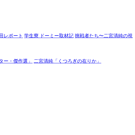
田レポート
学生寮 ドーミー取材記
挑戦者たち〜二宮清純の視
ター・傑作選」
二宮清純「くつろぎの在りか」