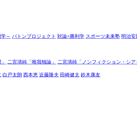
の開学～
バトンプロジェクト
対論×勝利学
スポーツ未来塾
明治安
間」
二宮清純「唯我独論」
二宮清純「ノンフィクション・シア
仁
白戸太朗
西本恵
近藤隆夫
田崎健太
鈴木康友