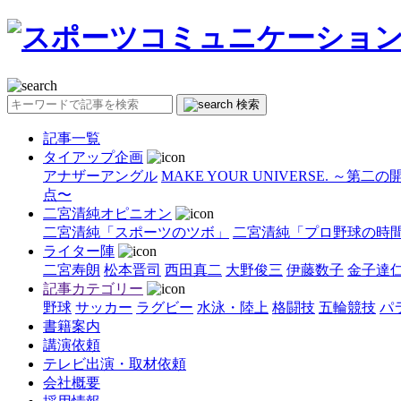
検索
記事一覧
タイアップ企画
アナザーアングル
MAKE YOUR UNIVERSE. ～第二
点〜
二宮清純オピニオン
二宮清純「スポーツのツボ」
二宮清純「プロ野球の時
ライター陣
二宮寿朗
松本晋司
西田真二
大野俊三
伊藤数子
金子達
記事カテゴリー
野球
サッカー
ラグビー
水泳・陸上
格闘技
五輪競技
パ
書籍案内
講演依頼
テレビ出演・取材依頼
会社概要