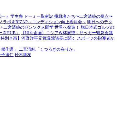
ポート
学生寮 ドーミー取材記
挑戦者たち〜二宮清純の視点〜
ノラボ＆RIZAP～コンディション向上委員会～
明日へのテク
い
二宮清純のゼンソク人間学
世界へ発進！ 脱日本式ゴルフの
＠HUB」
【特別企画】ロシアＷ杯展望～サッカー緊急会議
春特別企画】河野洋平元衆議院議長に聞く
スポーツの指導者か
・傑作選」
二宮清純「くつろぎの在りか」
金子達仁
鈴木康友