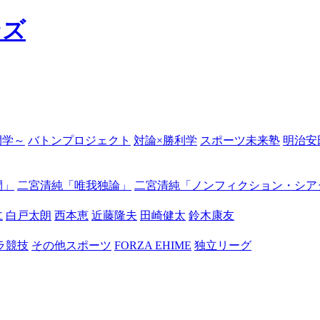
の開学～
バトンプロジェクト
対論×勝利学
スポーツ未来塾
明治安
間」
二宮清純「唯我独論」
二宮清純「ノンフィクション・シア
仁
白戸太朗
西本恵
近藤隆夫
田崎健太
鈴木康友
ラ競技
その他スポーツ
FORZA EHIME
独立リーグ