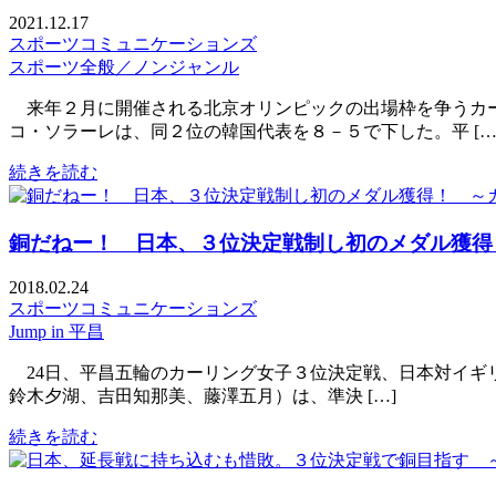
2021.12.17
スポーツコミュニケーションズ
スポーツ全般／ノンジャンル
来年２月に開催される北京オリンピックの出場枠を争うカー
コ・ソラーレは、同２位の韓国代表を８－５で下した。平 […
続きを読む
銅だねー！ 日本、３位決定戦制し初のメダル獲得
2018.02.24
スポーツコミュニケーションズ
Jump in 平昌
24日、平昌五輪のカーリング女子３位決定戦、日本対イギ
鈴木夕湖、吉田知那美、藤澤五月）は、準決 […]
続きを読む