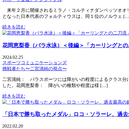
来年２月に開催されるミラノ・コルティナダンペッツオオリ
となった日本代表のフォルティウスは、同１位のノルウェ […
続きを読む
花岡恵梨香（パラ水泳）＜後編＞「カーリングとの
2024.02.25
スポーツコミュニケーションズ
挑戦者たち〜二宮清純の視点〜
二宮清純： パラスポーツには障がいの程度によるクラス分けが
した。花岡恵梨香： 障がいの種類や程度は様 […]
続きを読む
「日本で勝ち取ったメダル」ロコ・ソラーレ、過去
2022.02.20