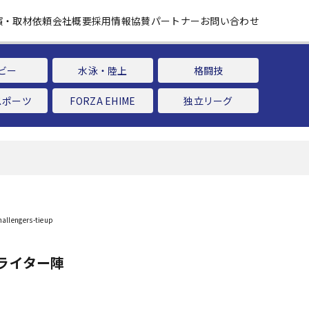
演・取材依頼
会社概要
採用情報
協賛パートナー
お問い合わせ
ビー
水泳・陸上
格闘技
スポーツ
FORZA EHIME
独立リーグ
ライター陣