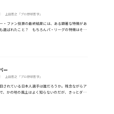
上田哲之「プロ野球哲学」
ー・ファン投票の最終結果には、ある顕著な特徴があ
も選ばれたこと？ もちろんパ・リーグの特徴はそれ
たいのはセ・リーグである。首位を走る巨人の選手が
中継ぎ投手の林昌範と捕手の阿部慎之助、三塁手・小
はなく、久々に首位を快走する日本一の人気球団こ
を占めても不思議ではないのに。
パー
上田哲之「プロ野球哲学」
目されている日本人選手は誰だろうか。残念ながらア
で、かの地の風土はよく知らないのだが、きっとダイ
う。もちろん、ヒデッキー・マツイでもない。おなじ
クスの岡島秀樹なのではないだろうか。