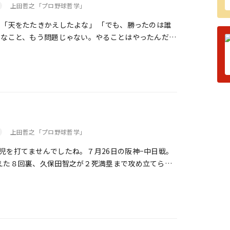
上田哲之「プロ野球哲学」
 「天をたたきかえしたよな」 「でも、勝ったのは誰
んなこと、もう問題じゃない。やることはやったんだか
上田哲之「プロ野球哲学」
を打てませんでしたね。７月26日の阪神−中日戦。
えた８回裏、久保田智之が２死満塁まで攻め立てられ
ームラン王・ウッズ。ここで救援した藤川は、アウト
で、ものの見事に三振に仕留めた。