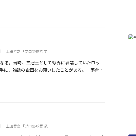
上田哲之「プロ野球哲学」
なる。当時、三冠王として球界に君臨していたロッ
手に、雑誌の企画をお願いしたことがある。「落合の
、川崎球場の室内練習場を借り切って撮影した。今に
な企画である。
上田哲之「プロ野球哲学」