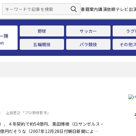
書籍案内
講演依頼
テレビ出
野球
サッカー
ラグ
ー陣
五輪競技
パラ競技
その他
上田哲之「プロ野球哲学」
、４年契約で約54億円、黒田博樹（ロサンゼルス・
億円だそうな（2007年12月28日付朝日新聞によ