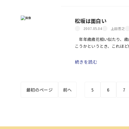
松坂は面白い
上田哲之
2007.05.04
年年歳歳花相い似たり、歳歳
こうかというとき、これほど
が出てくるだけで凡庸でステ
しながら、つい使ってしまい
続きを読む
れども、人って結構変わるも
う。人は変わらないようで変
5
6
7
最初のページ
前へ