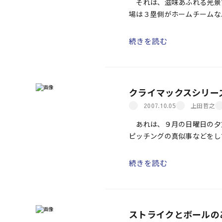
それは、滋味あふれる光景
場は３塁側がホームチームな
本ハムの平野謙コーチが、ま
している。左腕を相手の肩に
続きを読む
いるのはダルビッシュ有であ
りしながら、実に表情豊かに
うなづく。平野コーチは、つい
クライマックスシリー
上田哲之
2007.10.05
あれは、９月の日曜日の夕
ピッチングの真似事などをし
らしい男の子たちが、いつの
続きを読む
ストライクとボールの