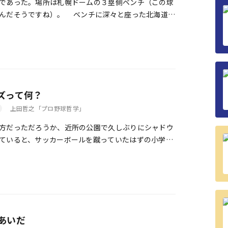
であった。場所は札幌ドームの３塁側ベンチ（この球
んだそうですね）。 ベンチに深々と座った北海道日
だ試合中だというのに満面の笑みを浮かべて何やら話
まわして、抱きかかえるようにして。 肩を抱かれて
る。平野コーチは、天井を向いたり、何やら指さした
話し続ける。ダルビッシュは、うん、うん、と何度も
には歯をむき出して大笑いした――。
ズって何？
上田哲之「プロ野球哲学」
方だっただろうか、近所の公園で久しぶりにシャドウ
ていると、サッカーボールを蹴っていたはずの小学生
間にか言い争いを始めている。
あいだ