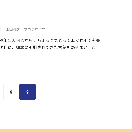
上田哲之「プロ野球哲学」
年年人同じからず――ちょっと気どってエッセイでも書
便利に、頻繁に引用されてきた言葉もあるまい。これ
レオタイプな文章と断じてもいいくらいだが、恥ずか
ました。世の中は毎年何も変わらないように見えるけ
んだ、ということですよね。よく知らないが。 そ
わるものなのである。
8
9