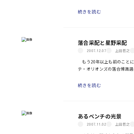
る）。へ〜え、は〜あ。
続きを読む
落合采配と星野采配
上田哲之
2007.12.07
もう20年以上も前のことに
テ・オリオンズの落合博満選
打撃教室」というグラビアで
して思えば、夢のような贅沢
続きを読む
あるベンチの光景
上田哲之
2007.11.02