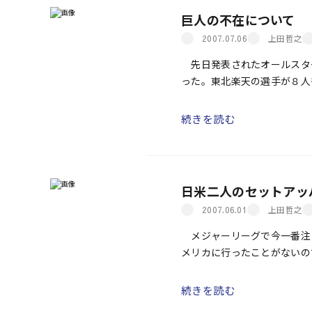
巨人の不在について
上田哲之
2007.07.06
先日発表されたオールスタ
った。東北楽天の選手が８人
に尽きるが、ここで話題にし
やけに少ない。選ばれたのは
続きを読む
笠原道大の３人だけ。楽天で
そ、８つくらいのポジション
日米二人のセットアッ
上田哲之
2007.06.01
メジャーリーグで今一番注
メリカに行ったことがないの
スケ・マツザカではないだろ
ヒデッキーでも、レッドソッ
続きを読む