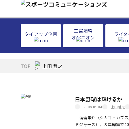
二宮清純
タイアップ企画
ライタ
オピニオン
TOP
上田 哲之
日本野球は輝けるか
上田哲之
2008.01.04
福留孝介（シカゴ・カブス）
ドジャース）、３年総額で40