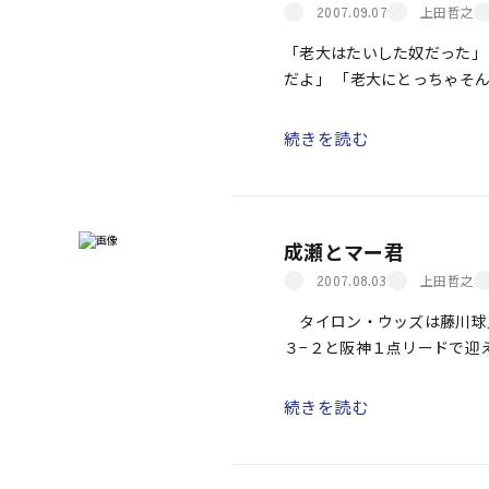
上田哲之
2007.09.07
「老大はたいした奴だった」
だよ」 「老大にとっちゃそ
ら」 ――「柿たち」より
続きを読む
成瀬とマー君
上田哲之
2007.08.03
タイロン・ウッズは藤川球児
３−２と阪神１点リードで迎
て、打席にはこの時点でのホ
ローにストレートを投げ込ん
続きを読む