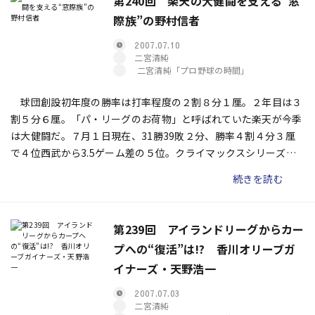
第240回 楽天の大健闘を支える“窓
際族”の野村信者
2007.07.10
二宮清純
二宮清純「プロ野球の時間」
球団創設初年度の勝率は打率程度の２割８分１厘。２年目は３
割５分６厘。「パ・リーグのお荷物」と呼ばれていた楽天が今季
は大健闘だ。７月１日現在、31勝39敗２分、勝率４割４分３厘
で４位西武から3.5ゲーム差の５位。クライマックスシリーズ
（３位以内）出場も夢ではない。
続きを読む
第239回 アイランドリーグからカー
プへの“復活”は!? 香川オリーブガ
イナーズ・天野浩一
2007.07.03
二宮清純