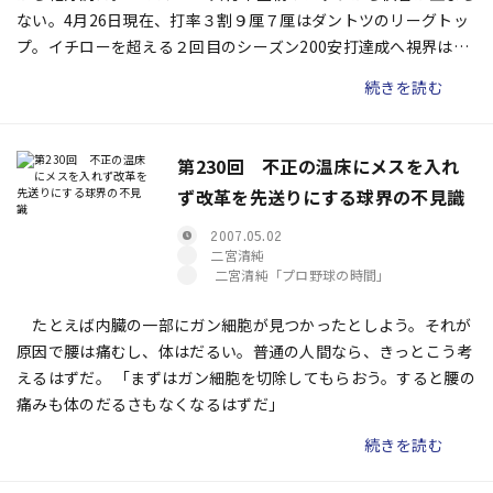
ない。4月26日現在、打率３割９厘７厘はダントツのリーグトッ
プ。イチローを超える２回目のシーズン200安打達成へ視界は良
好だ。
続きを読む
第230回 不正の温床にメスを入れ
ず改革を先送りにする球界の不見識
2007.05.02
二宮清純
二宮清純「プロ野球の時間」
たとえば内臓の一部にガン細胞が見つかったとしよう。それが
原因で腰は痛むし、体はだるい。普通の人間なら、きっとこう考
えるはずだ。 「まずはガン細胞を切除してもらおう。すると腰の
痛みも体のだるさもなくなるはずだ」
続きを読む