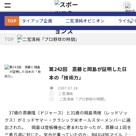
TOP
タイアップ企画
二宮清純
オピニオン
ライター
TOP
二宮清純「プロ野球の時間」
第242回 斎藤と岡島が証明した日
本の「技術力」
2007.07.24
二宮清純
二宮清純「プロ野球の時間」
37歳の斎藤隆（ドジャース）と31歳の岡島秀樹（レッドソッ
クス）がミッドサマー・クラシック――米オールスターメンバーに選
出された。 岡島は登板機会に恵まれなかったが、斎藤は１回を
三者凡退に封じた。気合が乗っていたのか、MAXは96マイル（約