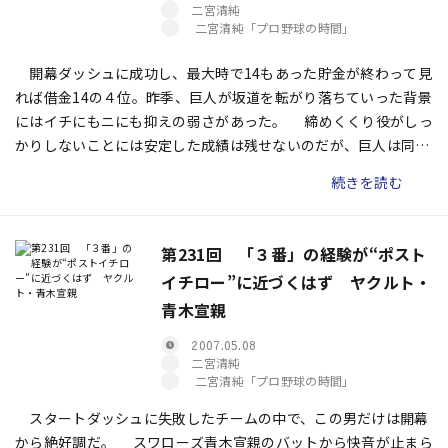
二宮清純
二宮清純「プロ野球の時間」
開幕ダッシュに成功し、最大時で14もあった貯金が終わって見
れば借金14の４位。昨季、巨人が坂道を転がり落ちていった背景
にはイチにもニにも抑えの弱さがあった。 締めくくり役がしっ
かりしないことには安定した成績は残せないのだが、巨人は同じ
轍を踏んできた。自前で抑えを育てられないから外国人やFA選手
続きを読む
に頼らざるをえなかったのだ。
第231回 「３番」の経験が“ポスト
イチロー”に近づくはず ヤクルト・
青木宣親
2007.05.08
二宮清純
二宮清純「プロ野球の時間」
スタートダッシュに失敗したチームの中で、この男だけは開幕
から絶好調だ。 スワローズ青木宣親のバットから快音が止まら