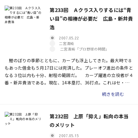
第233回 Ａクラス入りするには“青
い目”の相棒が必要だ 広島・新井貴
浩
2007.05.22
二宮清純
二宮清純「プロ野球の時間」
鯉のぼりの季節とともに、カープも浮上してきた。最大時で８
もあった借金も５月17日には完済した。プレーオフ進出の条件と
なる３位以内も十分、射程の範囲だ。 カープ躍進の立役者が４
番・新井貴浩である。現在、14本塁打、36打点。これはセ・リ
ーグでは中日のタイロン・ウッズに次ぐ数字。４月後半には２割
続きを読む
５分を切っていた打率も２割８分９厘にまで上昇してきた。
第232回 上原「抑え」転向の本当
のメリット
2007.05.15