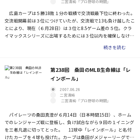
二宮清純「プロ野球の時間」
広島カープは５勝18敗１分の戦績で交流戦最下位に終わった。
交流戦開幕前は３位につけていたが、交流戦で13も負け越したこ
とにより、現在（６月28日）は３位と8.5ゲーム差の５位。クラ
イマックスシリーズに出場するためには３位以内を確保しなけれ
ばならないが、きわめて厳しい状況になってきた。
続きを読む
第238回 桑田のMLB生命線は「レ
インボール」
2007.06.26
二宮清純
二宮清純「プロ野球の時間」
パイレーツの桑田真澄が６月14日（日本時間15日）、ホーム
でのレンジャーズ戦に登板し、負け試合ながら９回の１イニング
を三者凡退に切ってとった。 11球中「レインボール」と名付
けたカーブを４球も投げた。カーブは桑田がメジャーリーグで生