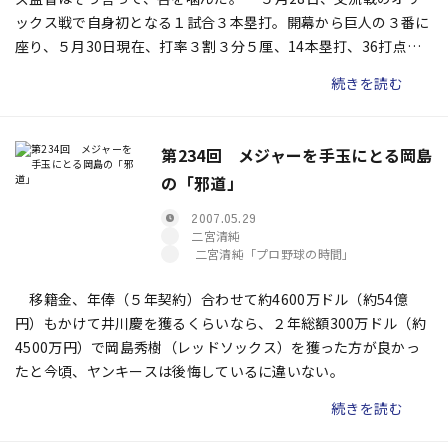
ックス戦で自身初となる１試合３本塁打。開幕から巨人の３番に
座り、５月30日現在、打率３割３分５厘、14本塁打、36打点――期
待にたがわない活躍ぶりだ。
続きを読む
第234回 メジャーを手玉にとる岡島
の「邪道」
2007.05.29
二宮清純
二宮清純「プロ野球の時間」
移籍金、年俸（５年契約）合わせて約4600万ドル（約54億
円）もかけて井川慶を獲るくらいなら、２年総額300万ドル（約
4500万円）で岡島秀樹（レッドソックス）を獲った方が良かっ
たと今頃、ヤンキースは後悔しているに違いない。
続きを読む