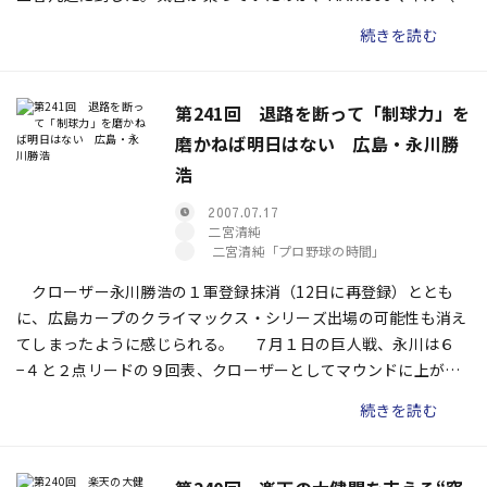
155キロ）を計測した。その投球はとても37歳には見えなかっ
続きを読む
た。
第241回 退路を断って「制球力」を
磨かねば明日はない 広島・永川勝
浩
2007.07.17
二宮清純
二宮清純「プロ野球の時間」
クローザー永川勝浩の１軍登録抹消（12日に再登録）ととも
に、広島カープのクライマックス・シリーズ出場の可能性も消え
てしまったように感じられる。 ７月１日の巨人戦、永川は６
−４と２点リードの９回表、クローザーとしてマウンドに上がっ
た。ところが、味方のエラーでリズムを崩し、一挙に５点も奪わ
続きを読む
れてしまう。“ガラスの抑え”を象徴するようなシーンだった。