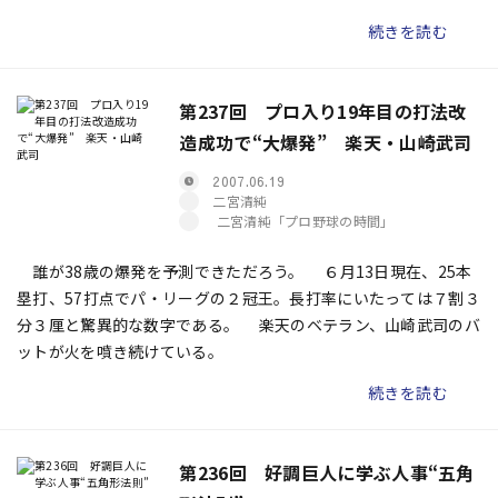
き残るための生命線だろう。
続きを読む
第237回 プロ入り19年目の打法改
造成功で“大爆発” 楽天・山崎武司
2007.06.19
二宮清純
二宮清純「プロ野球の時間」
誰が38歳の爆発を予測できただろう。 ６月13日現在、25本
塁打、57打点でパ・リーグの２冠王。長打率にいたっては７割３
分３厘と驚異的な数字である。 楽天のベテラン、山崎武司のバ
ットが火を噴き続けている。
続きを読む
第236回 好調巨人に学ぶ人事“五角