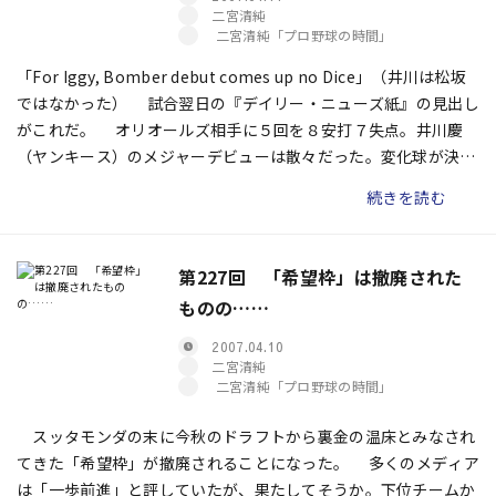
二宮清純
二宮清純「プロ野球の時間」
「For Iggy, Bomber debut comes up no Dice」（井川は松坂
ではなかった） 試合翌日の『デイリー・ニューズ紙』の見出し
がこれだ。 オリオールズ相手に５回を８安打７失点。井川慶
（ヤンキース）のメジャーデビューは散々だった。変化球が決ま
らず、苦し紛れに投げたストレートがことごとく打ち返された。
続きを読む
第227回 「希望枠」は撤廃された
ものの……
2007.04.10
二宮清純
二宮清純「プロ野球の時間」
スッタモンダの末に今秋のドラフトから裏金の温床とみなされ
てきた「希望枠」が撤廃されることになった。 多くのメディア
は「一歩前進」と評していたが、果たしてそうか。下位チームか