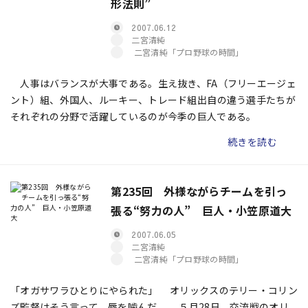
形法則”
2007.06.12
二宮清純
二宮清純「プロ野球の時間」
人事はバランスが大事である。生え抜き、FA（フリーエージェ
ント）組、外国人、ルーキー、トレード組――出自の違う選手たちが
それぞれの分野で活躍しているのが今季の巨人である。
続きを読む
第235回 外様ながらチームを引っ
張る“努力の人” 巨人・小笠原道大
2007.06.05
二宮清純
二宮清純「プロ野球の時間」
「オガサワラひとりにやられた」 オリックスのテリー・コリン
ズ監督はそう言って、唇を噛んだ。 ５月28日、交流戦のオリ