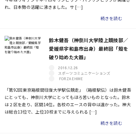
れ、日本勢の活躍に沸きました。サ […]
続きを読む
鈴木健吾（神奈川大学陸上競技部／
愛媛県宇和島市出身）最終回「殻を
破り始めた大器」
2016.12.26
スポーツコミュニケーションズ
FORZA EHIME
「第92回東京箱根間往復大学駅伝競走」（箱根駅伝）は鈴木健吾
にとっても、神奈川大学にとってもほろ苦いものとなった。鈴木
は２区を走り、区間14位。各校のエースの背中は遠かった。神大
は総合13位で、上位10校までに与えられる […]
続きを読む