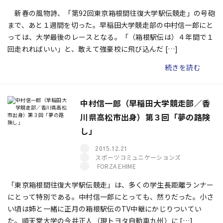
新春の風物詩、「第92回東京箱根間往復大学駅伝競走」の号砲
まで、あと１週間を切った。早稲田大学競走部の中村信一郎にと
っては、大学最後のレースとなる。「（箱根駅伝は）４年間で１
回走れればいい」と、敢えて強豪校に飛び込んだ […]
続きを読む
中村信一郎（早稲田大学競走部／香
川県高松市出身）第３回「夢の路険
し」
2015.12.21
スポーツコミュニケーションズ
FORZA EHIME
「東京箱根間往復大学駅伝競走」は、多くの学生長距離ランナー
にとって特別である。中村信一郎にとっても、然りだった。小さ
い頃は姉と一緒に正月の箱根駅伝のTV中継にかじりついてい
た。順天堂大学の今井正人（現トヨタ自動車九州）に […]