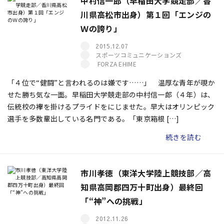
中村信一郎（早稲田大学競走部／香
川県高松市出身）第１回「エンジの
Ｗの誇り」
2015.12.07
スポーツコミュニケーションズ
FORZA EHIME
「４位で“健闘”と言われるのは嫌です……」 温厚な青年が覗か
せた勝ち気な一面。早稲田大学競走部の中村信一郎（４年）は、
伝統校の襷を掛けるプライドをにじませた。早大はオリンピック
選手を多数輩出している名門である。「東京箱根 […]
続きを読む
市川孝徳（東洋大学陸上競技部／高
知県高岡郡四万十町出身）最終回
「“神”への挑戦」
2012.11.26