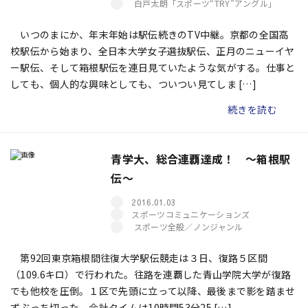
白戸太朗「スポーツ“TRY”アングル」
いつのまにか、年末年始は駅伝続きのTV中継。京都の全国高
校駅伝から始まり、全日本大学女子選抜駅伝、正月のニューイヤ
ー駅伝、そして箱根駅伝を連日見ていたような気がする。仕事と
しても、個人的な興味としても、ついつい見てしま […]
続きを読む
青学大、総合連覇達成！ ～箱根駅
伝～
2016.01.03
スポーツコミュニケーションズ
スポーツ全般／ノンジャンル
第92回東京箱根間往復大学駅伝競走は３日、復路５区間
（109.6キロ）で行われた。往路を連覇した青山学院大学が復路
でも他校を圧倒。１区で先頭に立って以降、最後まで影を踏ませ
ずぶっち切った。合計タイムは10時間53分25 […]