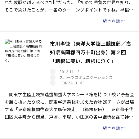
れた敗戦が越えるべき“山”だった。「初めて勝負の世界を知り、
そこで負けたことが、一番のターニングポイントですね。早稲田
大学の高野（寛基）さんには、いい勉強をさせてもらったという
続きを読む
のが、率直な気持ちです」と、市川が振り返る２年生時の「東京
箱根間往復大学駅伝競走」（箱根駅伝）。そこで自らの甘さを痛
感した彼は、「変わらなくてはいけない」との思いを強くしてい
市川孝徳（東洋大学陸上競技部／高
た。３年生のシーズンは、市川のランナーとしての分水嶺となっ
知県高岡郡四万十町出身）第２回
た。
「箱根に笑い、箱根に泣く」
2012.11.12
スポーツコミュニケーションズ
FORZA EHIME
関東学生陸上競技連盟加盟大学のシード権を持つ10校と予選会
を勝ち抜いた９校に、関東学連選抜を加えた合計20チームが出場
する「東京箱根間往復大学駅伝競走」（箱根駅伝）。東京都千代
田区大手町から鶴見、戸塚、平塚、小田原の各中継所を経て神奈
川県足柄下郡箱根町・芦ノ湖を往復するコースの総距離は217.9
続きを読む
キロである。“学生三大駅伝”（箱根駅伝、10月の「出雲全日本大