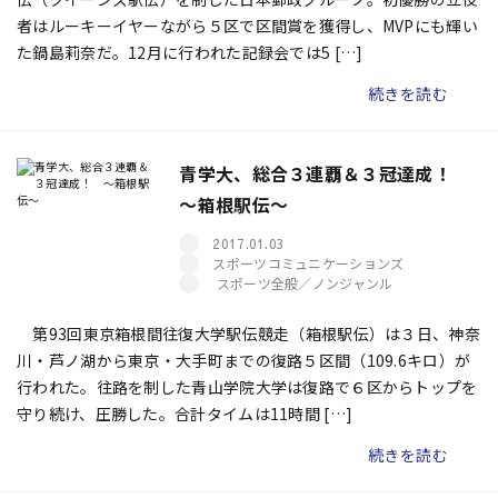
者はルーキーイヤーながら５区で区間賞を獲得し、MVPにも輝い
た鍋島莉奈だ。12月に行われた記録会では5 […]
続きを読む
青学大、総合３連覇＆３冠達成！
～箱根駅伝～
2017.01.03
スポーツコミュニケーションズ
スポーツ全般／ノンジャンル
第93回東京箱根間往復大学駅伝競走（箱根駅伝）は３日、神奈
川・芦ノ湖から東京・大手町までの復路５区間（109.6キロ）が
行われた。往路を制した青山学院大学は復路で６区からトップを
守り続け、圧勝した。合計タイムは11時間 […]
続きを読む