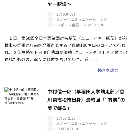
ヤー駅伝～
2016.01.01
スポーツコミュニケーションズ
スポーツ全般／ノンジャンル
１日、第60回全日本実業団対抗駅伝（ニューイヤー駅伝）が前
橋市の群馬県庁前を発着点とする７区間100キロのコースで行わ
れ、２年連続でトヨタ自動車が優勝した。トヨタは１区14位と出
遅れたものの、徐々に順位をあげていき、巻 […]
続きを読む
中村信一郎（早稲田大学競走部／香
川県高松市出身）最終回「“有笑”の
美で飾る」
2015.12.28
スポーツコミュニケーションズ
FORZA EHIME