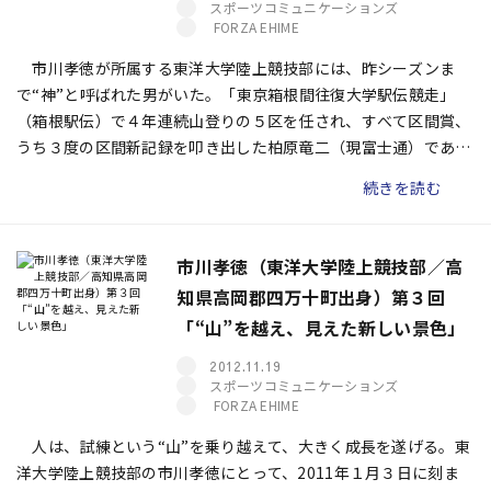
スポーツコミュニケーションズ
FORZA EHIME
市川孝徳が所属する東洋大学陸上競技部には、昨シーズンま
で“神”と呼ばれた男がいた。「東京箱根間往復大学駅伝競走」
（箱根駅伝）で４年連続山登りの５区を任され、すべて区間賞、
うち３度の区間新記録を叩き出した柏原竜二（現富士通）であ
る。東洋大が手にした大学駅伝全４つのタイトルは柏原在学時の
続きを読む
ものだ。その絶対的なエース、“山の神”が抜け、市川ら新チーム
が目指すのは同校初の大学駅伝三冠だった。
市川孝徳（東洋大学陸上競技部／高
知県高岡郡四万十町出身）第３回
「“山”を越え、見えた新しい景色」
2012.11.19
スポーツコミュニケーションズ
FORZA EHIME
人は、試練という“山”を乗り越えて、大きく成長を遂げる。東
洋大学陸上競技部の市川孝徳にとって、2011年１月３日に刻ま