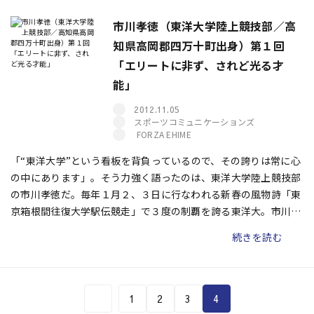
学選抜駅伝競走」、11月の「全日本大学駅伝対校選手権大会」）
の中でも最も長く、そして注目度の高い“箱根”の舞台に立つこと
市川孝徳（東洋大学陸上競技部／高
を夢見て、大学の門を叩く者は多い。東洋大学陸上競技部の市川
知県高岡郡四万十町出身）第１回
孝徳もそのひとりだ。
「エリートに非ず、されど光る才
能」
2012.11.05
スポーツコミュニケーションズ
FORZA EHIME
「“東洋大学”という看板を背負っているので、その誇りは常に心
の中にあります」。そう力強く語ったのは、東洋大学陸上競技部
の市川孝徳だ。毎年１月２、３日に行なわれる新春の風物詩「東
京箱根間往復大学駅伝競走」で３度の制覇を誇る東洋大。市川は
その主力メンバーの１人である。現在では、陸上部副将、そして
続きを読む
駅伝主将を務め、東洋大の中心的存在となっている市川だが、こ
れまでの競技人生は華々しい時ばかりではなかった。いわゆ
る“エリート街道”をひた走ってきたわけではない。
1
2
3
4