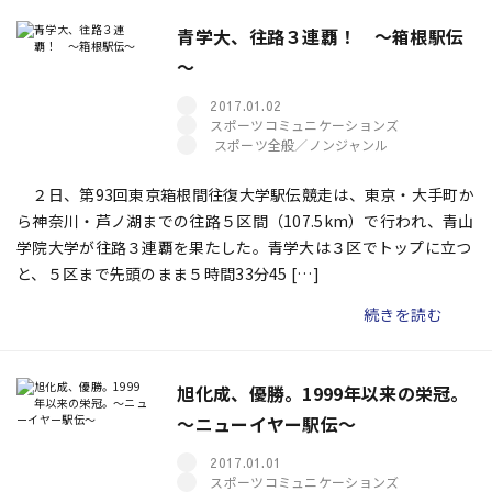
青学大、往路３連覇！ ～箱根駅伝
～
2017.01.02
スポーツコミュニケーションズ
スポーツ全般／ノンジャンル
２日、第93回東京箱根間往復大学駅伝競走は、東京・大手町か
ら神奈川・芦ノ湖までの往路５区間（107.5km）で行われ、青山
学院大学が往路３連覇を果たした。青学大は３区でトップに立つ
と、５区まで先頭のまま５時間33分45 […]
続きを読む
旭化成、優勝。1999年以来の栄冠。
～ニューイヤー駅伝～
2017.01.01
スポーツコミュニケーションズ