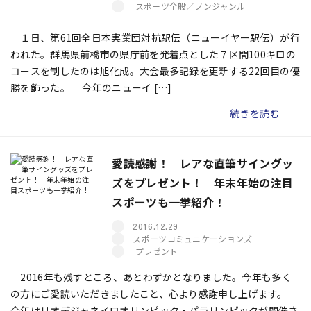
スポーツ全般／ノンジャンル
１日、第61回全日本実業団対抗駅伝（ニューイヤー駅伝）が行
われた。群馬県前橋市の県庁前を発着点とした７区間100キロの
コースを制したのは旭化成。大会最多記録を更新する22回目の優
勝を飾った。 今年のニューイ […]
続きを読む
愛読感謝！ レアな直筆サイングッ
ズをプレゼント！ 年末年始の注目
スポーツも一挙紹介！
2016.12.29
スポーツコミュニケーションズ
プレゼント
2016年も残すところ、あとわずかとなりました。今年も多く
の方にご愛読いただきましたこと、心より感謝申し上げます。
今年はリオデジャネイロオリンピック・パラリンピックが開催さ