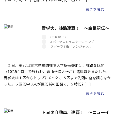
続きを読む
青学大、往路連覇！ ～箱根駅伝～
2016.01.02
スポーツコミュニケーションズ
スポーツ全般／ノンジャンル
２日、第92回東京箱根間往復大学駅伝競走は、往路５区間
（107.5キロ）で行われ、青山学院大学が往路連覇を果たした。
青学大は１区からトップに立つと、５区まで先頭の座を譲らなか
った。５区間中３人が区間賞の圧勝で、５時間2 […]
続きを読む
トヨタ自動車、連覇！ ～ニューイ