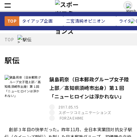
TOP
タイアップ企画
二宮清純
オピニオン
ライター
TOP
駅伝
駅伝
鍋島莉奈（日本郵政グループ女子陸
上部／高知県須崎市出身）第１回
「ニューヒロインは浮かれない」
2017.05.15
スポーツコミュニケーションズ
FORZA EHIME
創部３年目の快挙だった。昨年11月、全日本実業団対抗女子駅
伝（クイーンズ駅伝）を制した日本郵政グループ。初優勝の立役