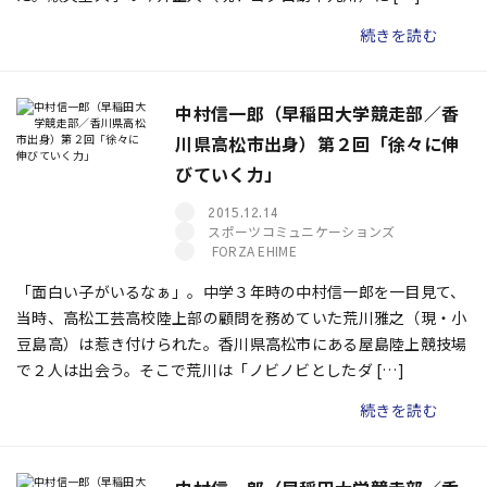
続きを読む
中村信一郎（早稲田大学競走部／香
川県高松市出身）第２回「徐々に伸
びていく力」
2015.12.14
スポーツコミュニケーションズ
FORZA EHIME
「面白い子がいるなぁ」。中学３年時の中村信一郎を一目見て、
当時、高松工芸高校陸上部の顧問を務めていた荒川雅之（現・小
豆島高）は惹き付けられた。香川県高松市にある屋島陸上競技場
で２人は出会う。そこで荒川は「ノビノビとしたダ […]
続きを読む