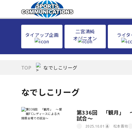
二宮清純
タイアップ企画
ライタ
オピニオン
TOP
なでしこリーグ
なでしこリーグ
第336回 「観月」
試合～
松本晋司
2025.10.01