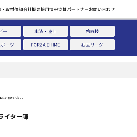
演・取材依頼
会社概要
採用情報
協賛パートナー
お問い合わせ
ビー
水泳・陸上
格闘技
スポーツ
FORZA EHIME
独立リーグ
ライター陣