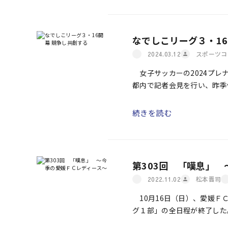
なでしこリーグ３・16
スポーツコ
2024.03.12
女子サッカーの2024プレ
都内で記者会見を行い、昨季
こジャパン（女子サッカー日
続きを読む
第303回 「嘆息」
松本晋司
2022.11.02
10月16日（日）、愛媛Ｆ
グ１部」の全日程が終了した
引き分け（勝ち点13）」で、1