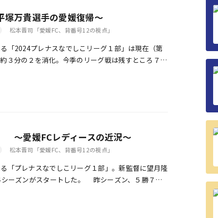
～平塚万貴選手の愛媛復帰～
松本晋司「愛媛FC、背番号12の視点」
る「2024プレナスなでしこリーグ１部」は現在（第
の約３分の２を消化。今季のリーグ戦は残すところ７試
は、約２ケ月間の中断期間 […]
」 ～愛媛FCレディースの近況～
松本晋司「愛媛FC、背番号12の視点」
る「プレナスなでしこリーグ１部」。新監督に望月隆
24シーズンがスタートした。 昨シーズン、５勝７分
グ戦（12チーム中）９位に […]