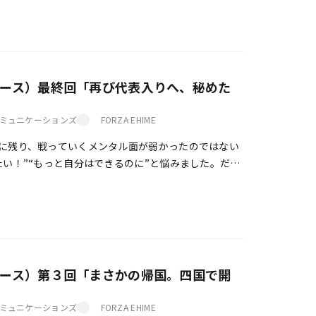
ィース）最終回「再び代表入りへ、秘めた
ミュニケーションズ
FORZA EHIME
に残り、戦っていくメンタル面が弱かったのではない
たい！”“もっと自分はできるのに”と悩みました。だけ
かったからこそ、結果もついてこなかった。難 […]
ィース）第３回「まさかの帰国。四国で開
ミュニケーションズ
FORZA EHIME