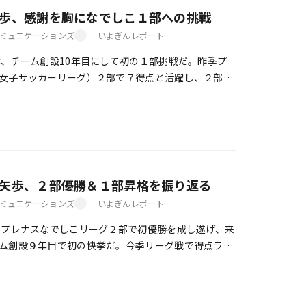
矢歩、感謝を胸になでしこ１部への挑戦
ミュニケーションズ
いよぎんレポート
、チーム創設10年目にして初の１部挑戦だ。昨季プ
女子サッカーリーグ）２部で７得点と活躍し、２部優
歩には攻撃の柱としての期待がかかる。伊予トー […]
大矢歩、２部優勝＆１部昇格を振り返る
ミュニケーションズ
いよぎんレポート
プレナスなでしこリーグ２部で初優勝を成し遂げ、来
ム創設９年目で初の快挙だ。今季リーグ戦で得点ラン
、優勝＆昇格に貢献したFW大矢歩。普段は伊 […]