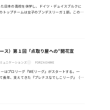
いた日本の高校を休学し、ドイツ・デュイスブルクに
クのトップチームは女子のブンデスリーガ１部。この年
パン（女子サッカー日本代表）の安藤梢（現・ […]
ィース）第１回「点取り屋への“開花宣
ミュニケーションズ
FORZA EHIME
カーはプロリーグ『WEリーグ』がスタートする。一
て長年、支えてきた『プレナスなでしこリーグ』（日
、この春、今季の開幕を迎えた。３月27日、 […]