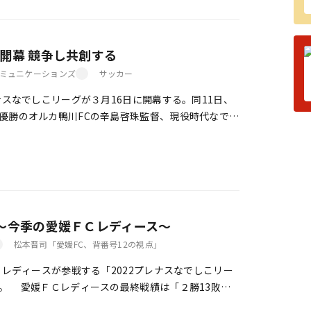
開幕 競争し共創する
ミュニケーションズ
サッカー
ナスなでしこリーグが３月16日に開幕する。同11日、
優勝のオルカ鴨川FCの辛島啓珠監督、現役時代なでし
本代表）で活躍したスペランツァ大阪の大 […]
 ～今季の愛媛ＦＣレディース～
松本晋司「愛媛FC、背番号12の視点」
Ｃレディースが参戦する「2022プレナスなでしこリー
。 愛媛ＦＣレディースの最終戦績は「２勝13敗７
2チーム中「11位」とい […]