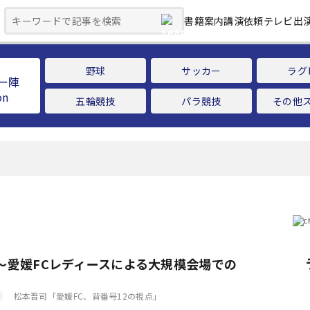
書籍案内
講演依頼
テレビ出
野球
サッカー
ラグ
ー陣
五輪競技
パラ競技
その他
 ～愛媛FCレディースによる大規模会場での
松本晋司「愛媛FC、背番号12の視点」