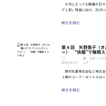
９月に入っても酷暑の日々が
グ１部」残留に向け、202
（土）第17節には愛媛のホー
続きを読む
第４回 矢野喬子（オ
ー） “快腸”で睡眠
スポーツコ
ンズ
2025.03.13
野村乳業株式会社と株式会
３弾のコーナータイトルは＜
毎回、スポーツ界からゲスト
[…]
続きを読む