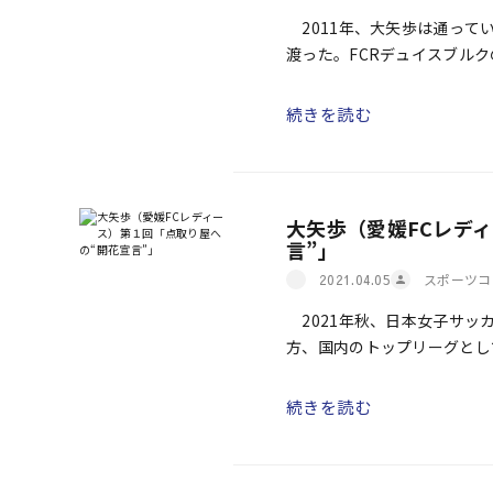
2011年、大矢歩は通って
渡った。FCRデュイスブル
にＷ杯を制したなでしこジャ
続きを読む
大矢歩（愛媛FCレデ
言”」
スポーツコ
2021.04.05
2021年秋、日本女子サッ
方、国内のトップリーグとし
本女子サッカーリーグ１部）は
続きを読む