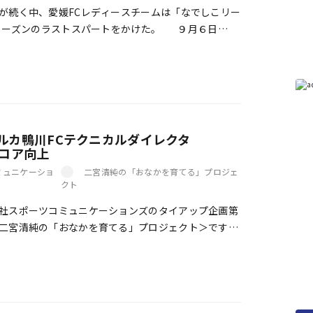
続く中、愛媛FCレディースチームは「なでしこリー
5シーズンのラストスパートをかけた。 ９月６日
ムに（リーグ戦）上位チームの […]
ルカ鴨川FCテクニカルダイレクタ
スコア向上
ミュニケーショ
二宮清純の「おなかを育てる」プロジェ
クト
社スポーツコミュニケーションズのタイアップ企画第
二宮清純の「おなかを育てる」プロジェクト＞です。
をお招きし、コンディショニングなどについて語り