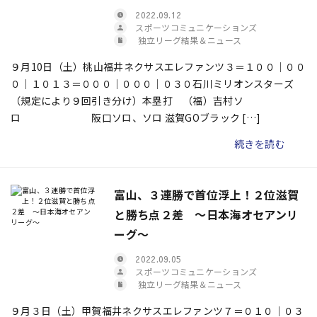
2022.09.12
スポーツコミュニケーションズ
独立リーグ結果＆ニュース
９月10日（土）桃山福井ネクサスエレファンツ３＝１００｜００
０｜１０１３＝０００｜０００｜０３０石川ミリオンスターズ
（規定により９回引き分け）本塁打 （福）吉村ソ
ロ 阪口ソロ、ソロ 滋賀GOブラック […]
続きを読む
富山、３連勝で首位浮上！２位滋賀
と勝ち点２差 ～日本海オセアンリ
ーグ～
2022.09.05
スポーツコミュニケーションズ
独立リーグ結果＆ニュース
９月３日（土）甲賀福井ネクサスエレファンツ７＝０１０｜０３