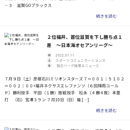
―３ 滋賀GOブラックス
続きを読む
２位福井、首位滋賀を下し勝ち点１
差 ～日本海オセアンリーグ～
2022.07.11
スポーツコミュニケーションズ
独立リーグ結果＆ニュース
７月９日（土）彦根石川ミリオンスターズ７＝００１｜５１０２
＝００２｜００☓福井ネクサスエレファンツ（６回降雨コール
ド）勝利投手 平田（１勝）敗戦投手 松永（４勝４敗）本塁
打 （石）宮澤３ラン ７月10日（日）福 […]
続きを読む