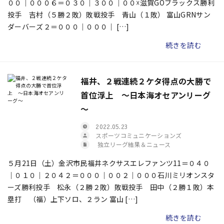
００｜０００６＝０３０｜３００｜００☓滋賀GOブラックス勝利
投手 吉村（５勝２敗）敗戦投手 青山（１敗） 富山GRNサン
ダーバーズ２＝０００｜０００｜ […]
続きを読む
福井、２戦連続２ケタ得点の大勝で
首位浮上 ～日本海オセアンリーグ
～
2022.05.23
スポーツコミュニケーションズ
独立リーグ結果＆ニュース
５月21日（土）金沢市民福井ネクサスエレファンツ11＝０４０
｜０１０｜２０４２＝０００｜００２｜０００石川ミリオンスタ
ーズ勝利投手 松永（２勝２敗）敗戦投手 田中（２勝１敗）本
塁打 （福）上下ソロ、２ラン 富山 […]
続きを読む