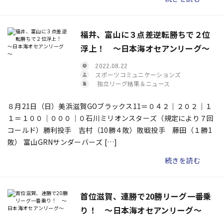
福井、富山に３点差逆転勝ちで２位
浮上！ ～日本海オセアンリーグ～
2022.08.22
スポーツコミュニケーションズ
独立リーグ結果＆ニュース
８月21日（日）美浜滋賀GOブラックス11＝０４２｜２０２｜１
１＝１００｜０００｜０石川ミリオンスターズ（規定により７回
コールド）勝利投手 吉村（10勝４敗）敗戦投手 藤田（１勝1
敗） 富山GRNサンダーバーズ […]
続きを読む
首位滋賀、連勝で20勝リーグ一番乗
り！ ～日本海オセアンリーグ～