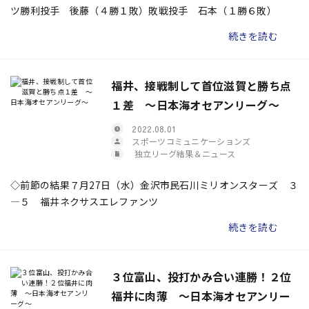
ツ勝利投手 後藤（４勝１敗）敗戦投手 石本（１勝６敗）
続きを読む
福井、接戦制して首位滋賀と勝ち点
１差 ～日本海オセアンリーグ～
2022.08.01
スポーツコミュニケーションズ
独立リーグ結果＆ニュース
◇前節の結果７月27日（水）金沢市民石川ミリオンスターズ ３
―５ 福井ネクサスエレファンツ
続きを読む
３位富山、投打かみ合い連勝！２位
福井に肉薄 ～日本海オセアンリー