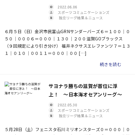
2022.06.06
スポーツコミュニケーションズ
独立リーグ結果＆ニュース
６月５日（日）金沢市民富山GRNサンダーバーズ６＝１００｜０
５０｜０００６＝０００｜１３０｜２００滋賀GOブラックス
（９回規定により引き分け） 福井ネクサスエレファンツ７＝１３
１｜０１０｜００１１＝０００｜００ […]
続きを読む
サヨナラ勝ちの滋賀が首位に浮
上！ ～日本海オセアンリーグ～
2022.05.30
スポーツコミュニケーションズ
独立リーグ結果＆ニュース
５月28日（土）フェニスタ石川ミリオンスターズ０＝０００｜０