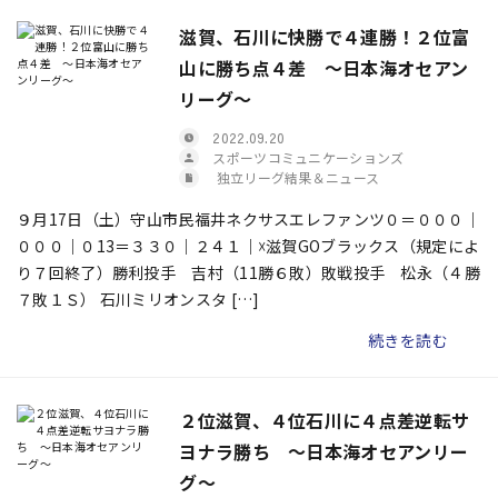
滋賀、石川に快勝で４連勝！２位富
山に勝ち点４差 ～日本海オセアン
リーグ～
2022.09.20
スポーツコミュニケーションズ
独立リーグ結果＆ニュース
９月17日（土）守山市民福井ネクサスエレファンツ０＝０００｜
０００｜０13＝３３０｜２４１｜☓滋賀GOブラックス（規定によ
り７回終了）勝利投手 吉村（11勝６敗）敗戦投手 松永（４勝
７敗１Ｓ） 石川ミリオンスタ […]
続きを読む
２位滋賀、４位石川に４点差逆転サ
ヨナラ勝ち ～日本海オセアンリー
グ～