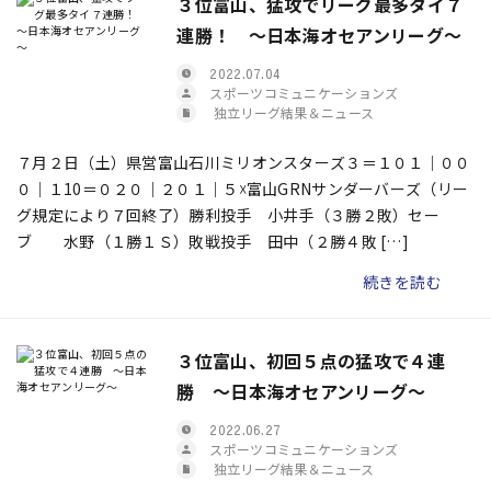
３位富山、猛攻でリーグ最多タイ７
連勝！ ～日本海オセアンリーグ～
2022.07.04
スポーツコミュニケーションズ
独立リーグ結果＆ニュース
７月２日（土）県営富山石川ミリオンスターズ３＝１０１｜００
０｜１10＝０２０｜２０１｜５☓富山GRNサンダーバーズ（リー
グ規定により７回終了）勝利投手 小井手（３勝２敗）セー
ブ 水野（１勝１Ｓ）敗戦投手 田中（２勝４敗 […]
続きを読む
３位富山、初回５点の猛攻で４連
勝 ～日本海オセアンリーグ～
2022.06.27
スポーツコミュニケーションズ
独立リーグ結果＆ニュース