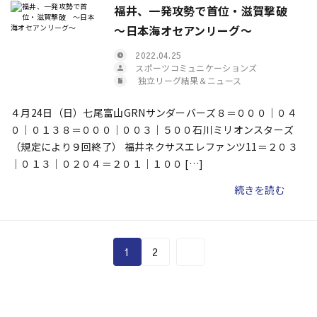
福井、一発攻勢で首位・滋賀撃破
～日本海オセアンリーグ～
2022.04.25
スポーツコミュニケーションズ
独立リーグ結果＆ニュース
４月24日（日）七尾富山GRNサンダーバーズ８＝０００｜０４
０｜０１３８＝０００｜００３｜５００石川ミリオンスターズ
（規定により９回終了） 福井ネクサスエレファンツ11＝２０３
｜０１３｜０２０４＝２０１｜１００ […]
続きを読む
1
2