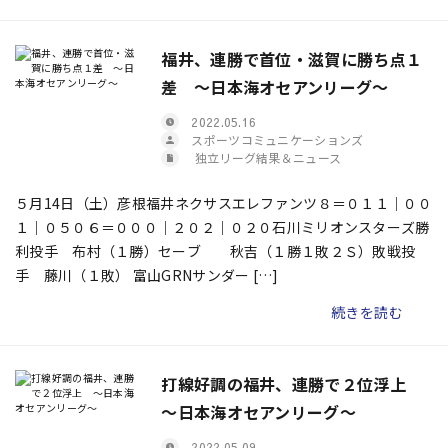
福井、連勝で首位・滋賀に勝ち点１
差 ～日本海オセアンリーグ～
2022.05.16
スポーツコミュニケーションズ
独立リーグ結果＆ニュース
５月14日（土）彦根福井ネクサスエレファンツ８＝０１１｜００
１｜０５０６＝０００｜２０２｜０２０石川ミリオンスターズ勝
利投手 布村（１勝）セーブ 秋吉（１勝１敗２Ｓ）敗戦投
手 藤川（１敗） 富山GRNサンダー […]
続きを読む
打線好調の福井、連勝で２位浮上
～日本海オセアンリーグ～
2022.05.09