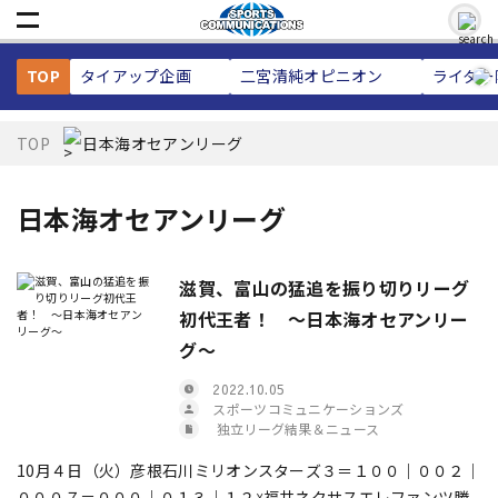
TOP
タイアップ企画
二宮清純
オピニオン
ライター
TOP
日本海オセアンリーグ
日本海オセアンリーグ
滋賀、富山の猛追を振り切りリーグ
初代王者！ ～日本海オセアンリー
グ～
2022.10.05
スポーツコミュニケーションズ
独立リーグ結果＆ニュース
10月４日（火）彦根石川ミリオンスターズ３＝１００｜００２｜
０００７＝０００｜０１３｜１２☓福井ネクサスエレファンツ勝