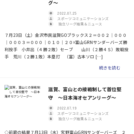
グ～
2022.07.25
スポーツコミュニケーションズ
独立リーグ結果＆ニュース
７月23日（土）金沢市民滋賀GOブラックス２＝００２｜０００
｜０００３＝０００｜０１０｜２０☓富山GRNサンダーバーズ勝
利投手 小井出（４勝２敗）セーブ 山川（２勝４Ｓ）敗戦投
手 荒川（２勝１敗）本塁打 （富）古本ソロ […]
続きを読む
滋賀、富山との接戦制して首位堅
守 ～日本海オセアンリーグ～
2022.07.19
スポーツコミュニケーションズ
独立リーグ結果＆ニュース
◇前節の結果７月13日（水）宮野富山GRNサンダーバーズ ２