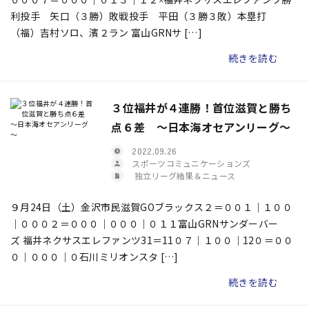
利投手 矢口（３勝）敗戦投手 平田（３勝３敗）本塁打
（福）吉村ソロ、濱２ラン 富山GRNサ […]
続きを読む
３位福井が４連勝！首位滋賀と勝ち
点６差 ～日本海オセアンリーグ～
2022.09.26
スポーツコミュニケーションズ
独立リーグ結果＆ニュース
９月24日（土）金沢市民滋賀GOブラックス２＝００１｜１００
｜０００２＝０００｜０００｜０１１富山GRNサンダーバー
ズ 福井ネクサスエレファンツ31＝11０７｜１００｜12０＝００
０｜０００｜０石川ミリオンスタ […]
続きを読む