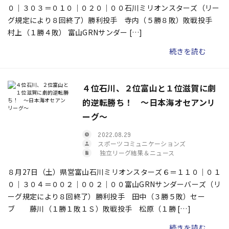
０｜３０３＝０１０｜０２０｜００石川ミリオンスターズ（リー
グ規定により８回終了）勝利投手 寺内（５勝８敗）敗戦投手
村上（１勝４敗） 富山GRNサンダー […]
続きを読む
４位石川、２位富山と１位滋賀に劇
的逆転勝ち！ ～日本海オセアンリ
ーグ～
2022.08.29
スポーツコミュニケーションズ
独立リーグ結果＆ニュース
８月27日（土）県営富山石川ミリオンスターズ６＝１１０｜０１
０｜３０４＝００２｜００２｜００富山GRNサンダーバーズ（リ
ーグ規定により８回終了）勝利投手 田中（３勝５敗）セー
ブ 藤川（１勝１敗１Ｓ）敗戦投手 松原（１勝 […]
続きを読む