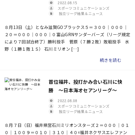
2022.08.15
スポーツコミュニケーションズ
独立リーグ結果＆ニュース
８月13日（土）となみ滋賀GOブラックス５＝３００｜０００｜
２０＝０００｜０００｜０富山GRNサンダーバーズ（リーグ規定
により７回試合終了）勝利投手 菅原（７勝２敗）敗戦投手 水
野（１勝１敗１Ｓ） 石川ミリオン […]
続きを読む
首位福井、投打かみ合い石川に快
勝 ～日本海オセアンリーグ～
2022.08.08
スポーツコミュニケーションズ
独立リーグ結果＆ニュース
８月７日（日）福井県営石川ミリオンスターズ２＝０００｜０１
０｜１００９＝０１０｜３１０｜４０☓福井ネクサスエレファン