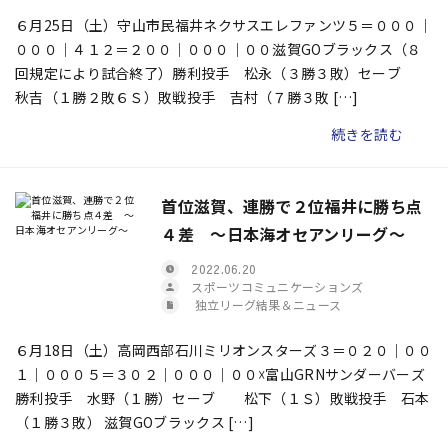
６月25日（土）守山市民福井ネクサスエレファンツ５＝０００｜
０００｜４１２＝２００｜０００｜００滋賀GOブラックス（８
回規定により試合終了）勝利投手 松永（３勝３敗）セーブ
秋吉（１勝２敗６Ｓ）敗戦投手 吉村（７勝３敗 […]
続きを読む
首位滋賀、連勝で２位福井に勝ち点
４差 ～日本海オセアンリーグ～
2022.06.20
スポーツコミュニケーションズ
独立リーグ結果＆ニュース
６月18日（土）高岡西部石川ミリオンスターズ３＝０２０｜００
１｜０００５＝３０２｜０００｜００☓富山GRNサンダーバーズ
勝利投手 水野（１勝）セーブ 松下（１Ｓ）敗戦投手 石本
（１勝３敗） 滋賀GOブラックス […]