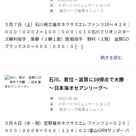
スポーツコミュニケーションズ
独立リーグ結果＆ニュース
５月７日（土）石川県立福井ネクサスエレファンツ10＝４２４｜
０００｜０００２＝１００｜０００｜０１０石川ミリオンスター
ズ勝利投手 後藤（３勝１敗）敗戦投手 野村（１敗） 滋賀GO
ブラックス０＝０００｜０００｜０ […]
続きを読む
石川、首位・滋賀に10得点で大勝
～日本海オセアンリーグ～
2022.05.06
スポーツコミュニケーションズ
独立リーグ結果＆ニュース
５月４日（水・祝）宮野福井ネクサスエレファンツ２＝０２０｜
０００｜０００９＝０００｜１２４｜０２☓富山GRNサンダーバ