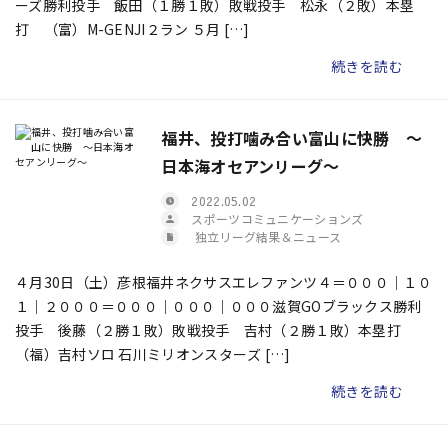
ーズ勝利投手 飯田（１勝１敗）敗戦投手 松永（２敗）本塁
打 （富）M-GENJI２ラン ５月 […]
続きを読む
福井、投打噛み合い富山に快勝 ～
日本海オセアンリーグ～
2022.05.02
スポーツコミュニケーションズ
独立リーグ結果＆ニュース
４月30日（土）彦根福井ネクサスエレファンツ４＝０００｜１０
１｜２０００＝０００｜０００｜０００滋賀GOブラックス勝利
投手 後藤（２勝１敗）敗戦投手 吉村（２勝１敗）本塁打
（福）吉村ソロ 石川ミリオンスターズ […]
続きを読む