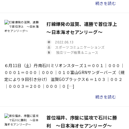
続きを読む
打線爆発の滋賀、連勝で首位浮上
～日本海オセアンリーグ～
2022.06.13
スポーツコミュニケーションズ
独立リーグ結果＆ニュース
６月11日（土）丹南石川ミリオンスターズ１＝００１｜０００｜
０００１＝０００｜０００｜０１０富山GRNサンダーバーズ（規
定により９回引き分け） 滋賀GOブラックス６＝１０３｜００２
｜０００３＝２００｜０００｜０ […]
続きを読む
首位福井、序盤に猛攻で石川に勝
利 ～日本海オセアンリーグ～