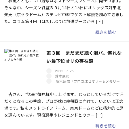
秋風とともにプロ野球はポストシーズンゲームに向かいます。
そんな中、シーズン終盤の９月14日と15日にオリックス対東北
楽天（京セラドーム）のテレビ中継でゲスト解説を務めてきまし
た。コラム第４回目は久しぶりに放送ブースから […]
続きを読む
第３回 まだまだ続く混パ。侮れな
い最下位オリの存在感
2019.08.25
鈴木康友
鈴木康友「プロ野球セオリー＆メモリー」
皆さん、"猛暑"御見舞申し上げます。じっとしているだけで汗
だくとなるこの季節、プロ野球は終盤戦に向けて、いよいよ正念
場です。私もメットライフドーム、東京ドームなどに精力的に足
を運んでいます。現役選手やレジェンドとのツー […]
続きを読む