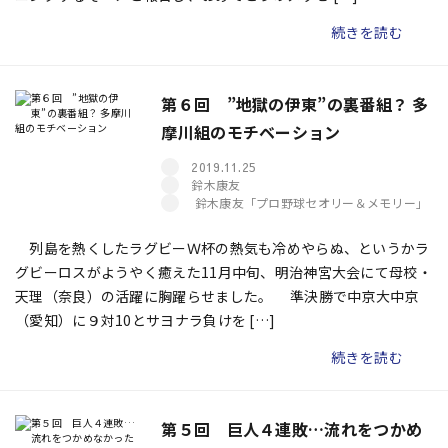
続きを読む
第６回 ”地獄の伊東”の裏番組？ 多
摩川組のモチベーション
2019.11.25
鈴木康友
鈴木康友「プロ野球セオリー＆メモリー」
列島を熱くしたラグビーＷ杯の熱気も冷めやらぬ、というかラ
グビーロスがようやく癒えた11月中旬、明治神宮大会にて母校・
天理（奈良）の活躍に胸躍らせました。 準決勝で中京大中京
（愛知）に９対10とサヨナラ負けを […]
続きを読む
第５回 巨人４連敗…流れをつかめ