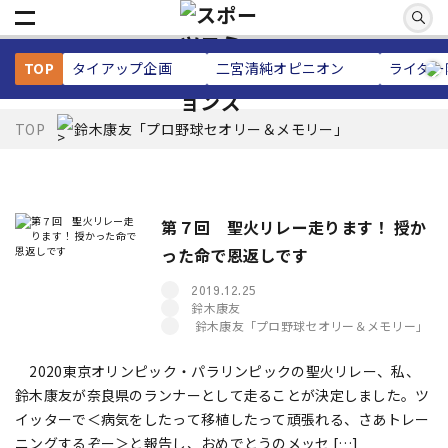
TOP
タイアップ企画
二宮清純
オピニオン
ライター
TOP
鈴木康友「プロ野球セオリー＆メモリー」
第７回 聖火リレー走ります！ 授か
った命で恩返しです
2019.12.25
鈴木康友
鈴木康友「プロ野球セオリー＆メモリー」
2020東京オリンピック・パラリンピックの聖火リレー、私、
鈴木康友が奈良県のランナーとして走ることが決定しました。ツ
イッターで＜病気をしたって移植したって頑張れる、さあトレー
ニングするぞー＞と報告し、おめでとうのメッセ […]