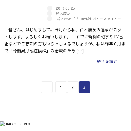
2019.06.25
鈴木康友
鈴木康友「プロ野球セオリー＆メモリー」
皆さん、はじめまして。今月から私、鈴木康友の連載がスター
トします。よろしくお願いします。 すでに新聞の記事やTV番
組などでご存知の方もいらっしゃるでしょうが、私は昨年６月ま
で「骨髄異形成症候群」の治療のため […]
続きを読む
1
2
3