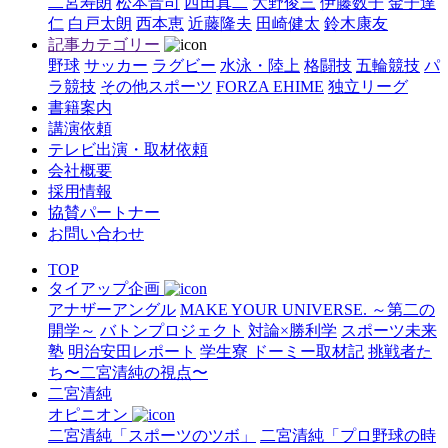
二宮寿朗
松本晋司
西田真二
大野俊三
伊藤数子
金子達
仁
白戸太朗
西本恵
近藤隆夫
田崎健太
鈴木康友
記事カテゴリー
野球
サッカー
ラグビー
水泳・陸上
格闘技
五輪競技
パ
ラ競技
その他スポーツ
FORZA EHIME
独立リーグ
書籍案内
講演依頼
テレビ出演・取材依頼
会社概要
採用情報
協賛パートナー
お問い合わせ
TOP
タイアップ企画
アナザーアングル
MAKE YOUR UNIVERSE. ～第二の
開学～
バトンプロジェクト
対論×勝利学
スポーツ未来
塾
明治安田レポート
学生寮 ドーミー取材記
挑戦者た
ち〜二宮清純の視点〜
二宮清純
オピニオン
二宮清純「スポーツのツボ」
二宮清純「プロ野球の時