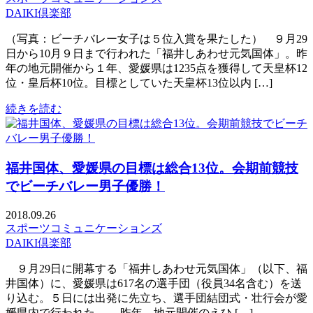
DAIKI倶楽部
（写真：ビーチバレー女子は５位入賞を果たした） ９月29
日から10月９日まで行われた「福井しあわせ元気国体」。昨
年の地元開催から１年、愛媛県は1235点を獲得して天皇杯12
位・皇后杯10位。目標としていた天皇杯13位以内 […]
続きを読む
福井国体、愛媛県の目標は総合13位。会期前競技
でビーチバレー男子優勝！
2018.09.26
スポーツコミュニケーションズ
DAIKI倶楽部
９月29日に開幕する「福井しあわせ元気国体」（以下、福
井国体）に、愛媛県は617名の選手団（役員34名含む）を送
り込む。５日には出発に先立ち、選手団結団式・壮行会が愛
媛県内で行われた。 昨年、地元開催のえひ […]