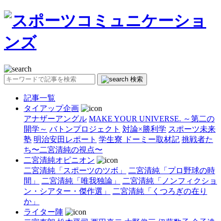
検索
記事一覧
タイアップ企画
アナザーアングル
MAKE YOUR UNIVERSE. ～第二の
開学～
バトンプロジェクト
対論×勝利学
スポーツ未来
塾
明治安田レポート
学生寮 ドーミー取材記
挑戦者た
ち〜二宮清純の視点〜
二宮清純オピニオン
二宮清純「スポーツのツボ」
二宮清純「プロ野球の時
間」
二宮清純「唯我独論」
二宮清純「ノンフィクショ
ン・シアター・傑作選」
二宮清純「くつろぎの在り
か」
ライター陣