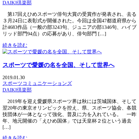
DAIKI倶楽部
第17回えひめスポーツ俳句大賞の受賞作が発表され、去る
３月24日に表彰式が開催された。今回は全国47都道府県から
計4683作品（一般の部3243句、ジュニアの部1346句、ハイブ
リッド部門94点）の応募があり、俳句部門 […]
続きを読む
スポーツで愛媛の名を全国、そして世界へ
2019.01.30
スポーツコミュニケーションズ
DAIKI倶楽部
2019年を迎え愛媛県スポーツ界は秋には茨城国体、そして
翌20年の東京オリンピックを控え、県、スポーツ協会、各競
技団体が一体となって強化、普及に力を入れている。 一昨
年、地元開催の「えひめ国体」では天皇杯２位という過去
[…]
続きを読む