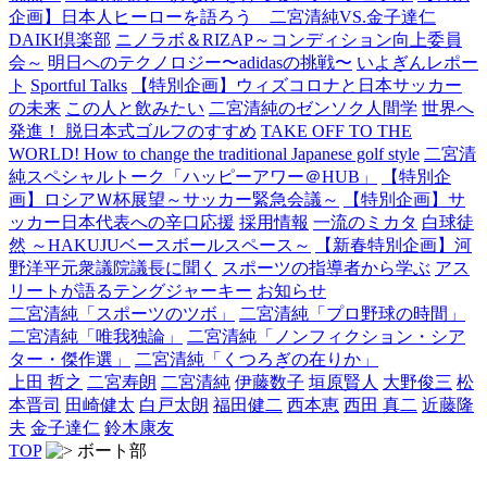
企画】日本人ヒーローを語ろう 二宮清純VS.金子達仁
DAIKI倶楽部
ニノラボ＆RIZAP～コンディション向上委員
会～
明日へのテクノロジー〜adidasの挑戦〜
いよぎんレポー
ト
Sportful Talks
【特別企画】ウィズコロナと日本サッカー
の未来
この人と飲みたい
二宮清純のゼンソク人間学
世界へ
発進！ 脱日本式ゴルフのすすめ
TAKE OFF TO THE
WORLD! How to change the traditional Japanese golf style
二宮清
純スペシャルトーク「ハッピーアワー＠HUB」
【特別企
画】ロシアＷ杯展望～サッカー緊急会議～
【特別企画】サ
ッカー日本代表への辛口応援
採用情報
一流のミカタ
白球徒
然 ～HAKUJUベースボールスペース～
【新春特別企画】河
野洋平元衆議院議長に聞く
スポーツの指導者から学ぶ
アス
リートが語るテングジャーキー
お知らせ
二宮清純「スポーツのツボ」
二宮清純「プロ野球の時間」
二宮清純「唯我独論」
二宮清純「ノンフィクション・シア
ター・傑作選」
二宮清純「くつろぎの在りか」
上田 哲之
二宮寿朗
二宮清純
伊藤数子
垣原賢人
大野俊三
松
本晋司
田崎健太
白戸太朗
福田健二
西本恵
西田 真二
近藤隆
夫
金子達仁
鈴木康友
TOP
ボート部