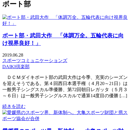
ボート部
ボート部・武田大作 「体調万全。五輪代表に向
け視界良好！」
2019.06.28
スポーツコミュニケーションズ
DAIKI倶楽部
ＤＣＭダイキボート部の武田大作は今季、充実のシーズン
を迎えそうである。第４回西日本選手権（４月20～21日）は
一般男子シングスカル準優勝、第72回朝日レガッタ（５月３
～６日）は一般男子シングルスカルで通算14度目の優勝 […]
続きを読む