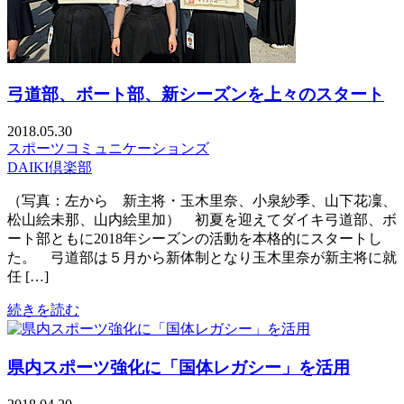
弓道部、ボート部、新シーズンを上々のスタート
2018.05.30
スポーツコミュニケーションズ
DAIKI倶楽部
（写真：左から 新主将・玉木里奈、小泉紗季、山下花凜、
松山絵未那、山内絵里加） 初夏を迎えてダイキ弓道部、ボ
ート部ともに2018年シーズンの活動を本格的にスタートし
た。 弓道部は５月から新体制となり玉木里奈が新主将に就
任 […]
続きを読む
県内スポーツ強化に「国体レガシー」を活用