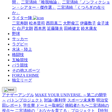
間」
二宮清純「唯我独論」
二宮清純「ノンフィクショ
ン・シアター・傑作選」
二宮清純「くつろぎの在り
か」
ライター陣
二宮寿朗
松本晋司
西田真二
大野俊三
伊藤数子
金子達
仁
白戸太朗
西本恵
近藤隆夫
田崎健太
鈴木康友
野球
サッカー
ラグビー
水泳・陸上
格闘技
五輪競技
パラ競技
その他スポーツ
FORZA EHIME
独立リーグ
アナザーアングル
MAKE YOUR UNIVERSE. ～第二の開学
～
バトンプロジェクト
対論×勝利学
スポーツ未来塾
明治安
田レポート
学生寮 ドーミー取材記
挑戦者たち〜二宮清純の
視点〜
二宮清純の「おなかを育てる」プロジェクト
【特別