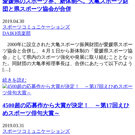
愛媛県のスポーツ界、新体制へ。大亀スポーツ財
団と県スポーツ協会が合併
2019.04.30
スポーツコミュニケーションズ
DAIKI倶楽部
2000年に設立された大亀スポーツ振興財団が愛媛県スポー
ツ協会と合併し、４月１日から新体制の「愛媛県スポーツ協
会」として県内のスポーツ強化や発展に取り組むこととなっ
た。同財団の大亀孝裕理事長は、合併にあたって以下のよう
[…]
続きを読む
4500超の応募作から大賞が決定！ ～第17回えひ
めスポーツ俳句大賞～
2019.03.31
スポーツコミュニケーションズ