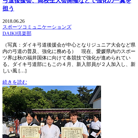
弓道後援会、高校生大会開催などで強化の一翼を
担う
2018.06.26
スポーツコミュニケーションズ
DAIKI倶楽部
（写真：ダイキ弓道後援会が中心となりジュニア大会など県
内の弓道の普及、強化に務める） 現在、愛媛県内のスポー
ツ界は秋の福井国体に向けて各競技で強化が進められてい
る。ダイキ弓道部にもこの４月、新入部員が２人加入し、新
しい風 […]
続きを読む