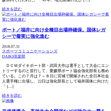
続きを読む
ボート／福井に向け全種目出場枠確保。国体レガ
シーで着実に強化進む
2018.07.31
スポーツコミュニケーションズ
DAIKI倶楽部
ＤＣＭダイキボート部・武田大作は選手として大会にエン
トリーするのと並行して、愛媛県ボート協会強化部長も務め
ている。この７月は７～８日に宮城で開催された全日本社会
人選手権に出場し、22日は強化部長として福井国体に向けた
「 […]
続きを読む