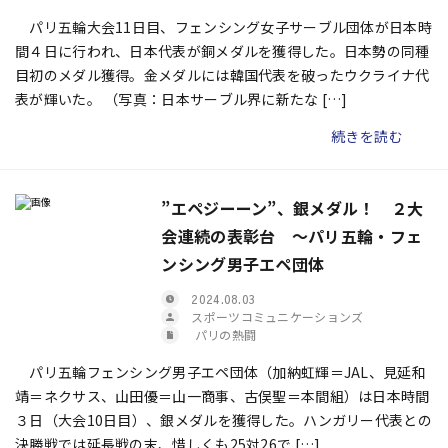
パリ五輪大会11日目、フェンシング女子サーブル団体が日本時
間４日に行われ、日本代表が銅メダルを獲得した。日本勢の同種
目初のメダル獲得。金メダルには韓国代表を破ったウクライナ代
表が輝いた。 （写真：日本サーブル界に新たな […]
続きを読む
”エペジーーン”、銀メダル！ ２大
会連続の表彰台 ～パリ五輪・フェ
ンシング男子エペ団体
2024.08.03
スポーツコミュニケーションズ
パリの熱闘
パリ五輪フェンシング男子エペ団体（加納虹輝＝JAL、見延和
靖＝ネクサス、山田優＝山一商事、古俣聖＝本間組）は日本時間
３日（大会10日目）、銀メダルを獲得した。ハンガリー代表との
決勝戦では延長戦の末、惜しくも25対26で […]