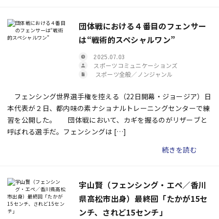
団体戦における４番目のフェンサー
は“戦術的スペシャルワン”
2025.07.03
スポーツコミュニケーションズ
スポーツ全般／ノンジャンル
フェンシング世界選手権を控える（22日開幕・ジョージア）日
本代表が２日、都内味の素ナショナルトレーニングセンターで練
習を公開した。 団体戦において、カギを握るのがリザーブと
呼ばれる選手だ。フェンシングは […]
続きを読む
宇山賢（フェンシング・エペ／香川
県高松市出身）最終回「たかが15セ
ンチ、されど15センチ」