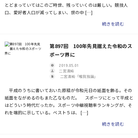
とどまっていてはこのご時世、残っていくのは厳しい。競技人
口、愛好者人口が減ってしまい、世の中 […]
続きを読む
第897回 100年先見据えた令和のス
ポーツ界に
2019.05.01
二宮清純
二宮清純「唯我独論」
平成のうちに書いておいた原稿が令和元日の紙面を飾る。その
紙面をながめるのもまた乙なものだ。 スポーツにとって平成と
はどういう時代だったか。スポーツ中継視聴率ランキングが、そ
れを端的に示している。ベスト５は、 […]
続きを読む