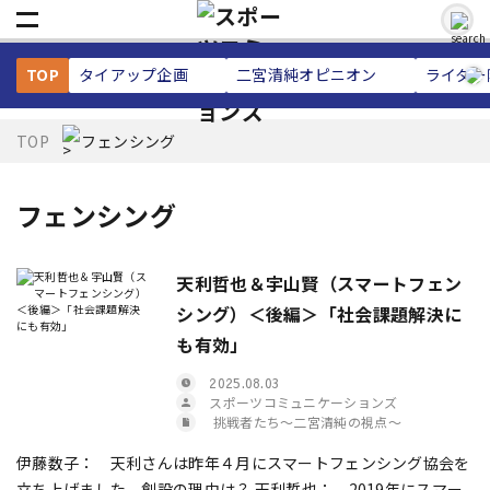
TOP
タイアップ企画
二宮清純
オピニオン
ライター
TOP
フェンシング
フェンシング
天利哲也＆宇山賢（スマートフェン
シング）＜後編＞「社会課題解決に
も有効」
2025.08.03
スポーツコミュニケーションズ
挑戦者たち〜二宮清純の視点〜
伊藤数子： 天利さんは昨年４月にスマートフェンシング協会を
立ち上げました。創設の理由は？ 天利哲也： 2019年にスマー