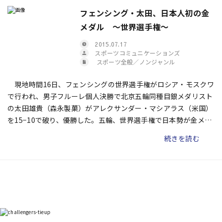
フェンシング・太田、日本人初の金
メダル 〜世界選手権〜
2015.07.17
スポーツコミュニケーションズ
スポーツ全般／ノンジャンル
現地時間16日、フェンシングの世界選手権がロシア・モスクワ
で行われ、男子フルーレ個人決勝で北京五輪同種目銀メダリスト
の太田雄貴（森永製菓）がアレクサンダー・マシアラス（米国）
を15−10で破り、優勝した。五輪、世界選手権で日本勢が金メダ
ルを獲得するのは初めてだった。世界ランキング２位の太田は、
続きを読む
予選を免除され、決勝トーナメントからの出場。同日に行われた
準々決勝でロンドン五輪の金メダリスト・雷声（中国）を下し、
３位に入った2010年のフランス・パリ大会以来の表彰台を決め
ていた。18日からは男子フルーレの団体戦がスタートする。