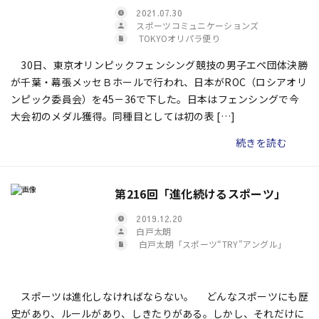
2021.07.30
スポーツコミュニケーションズ
TOKYOオリパラ便り
30日、東京オリンピックフェンシング競技の男子エペ団体決勝
が千葉・幕張メッセＢホールで行われ、日本がROC（ロシアオリ
ンピック委員会）を45－36で下した。日本はフェンシングで今
大会初のメダル獲得。同種目としては初の表 […]
続きを読む
第216回「進化続けるスポーツ」
2019.12.20
白戸太朗
白戸太朗「スポーツ“TRY”アングル」
スポーツは進化しなければならない。 どんなスポーツにも歴
史があり、ルールがあり、しきたりがある。しかし、それだけに