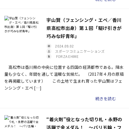
宇山賢（フェンシング・エペ／香川
県高松市出身）第１回「駆け引きが
巧みな好青年」
2024.09.02
スポーツコミュニケーションズ
FORZA EHIME
高松市は香川県の中央に位置する四国の経済都市である。降水
量も少なく、年間を通して温暖な気候だ。 （2017年４月の原稿
を再掲載しています） この土地で生まれ育った宇山賢はフェ
ンシング・エペ […]
続きを読む
“着火剤”役となった切り札・永野の
活躍で金メダル！ ～パリ五輪・フ