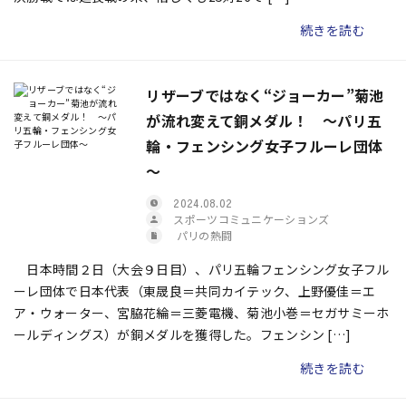
続きを読む
リザーブではなく“ジョーカー”菊池
が流れ変えて銅メダル！ ～パリ五
輪・フェンシング女子フルーレ団体
～
2024.08.02
スポーツコミュニケーションズ
パリの熱闘
日本時間２日（大会９日目）、パリ五輪フェンシング女子フル
ーレ団体で日本代表（東晟良＝共同カイテック、上野優佳＝エ
ア・ウォーター、宮脇花綸＝三菱電機、菊池小巻＝セガサミーホ
ールディングス）が銅メダルを獲得した。フェンシン […]
続きを読む