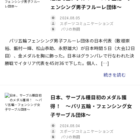
ェンシング男子フルーレ団体～
2024.08.05
スポーツコミュニケーションズ
パリの熱闘
パリ五輪フェンシング男子フルーレ団体の日本代表（敷根崇
裕、飯村一輝、松山恭助、永野雄大）が日本時間５日（大会12日
目）、金メダルを胸に飾った。日本はグランパレで行なわれた決
勝戦でイタリア代表を45対36で下した。個人、 […]
続きを読む
日本、サーブル種目初のメダル獲
得！ 〜パリ五輪・フェンシング女
子サーブル団体〜
2024.08.04
スポーツコミュニケーションズ
パリの熱闘