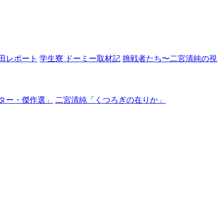
田レポート
学生寮 ドーミー取材記
挑戦者たち〜二宮清純の視
ター・傑作選」
二宮清純「くつろぎの在りか」