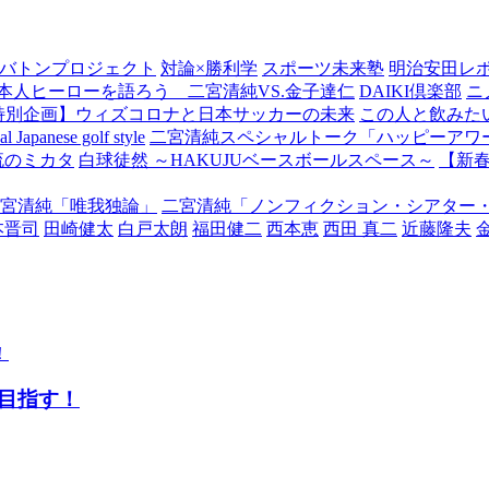
バトンプロジェクト
対論×勝利学
スポーツ未来塾
明治安田レ
本人ヒーローを語ろう 二宮清純VS.金子達仁
DAIKI倶楽部
ニ
特別企画】ウィズコロナと日本サッカーの未来
この人と飲みた
Japanese golf style
二宮清純スペシャルトーク「ハッピーアワー
流のミカタ
白球徒然 ～HAKUJUベースボールスペース～
【新
宮清純「唯我独論」
二宮清純「ノンフィクション・シアター
本晋司
田崎健太
白戸太朗
福田健二
西本恵
西田 真二
近藤隆夫
目指す！