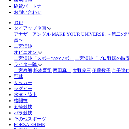
採用情報
協賛パートナー
お問い合わせ
TOP
タイアップ企画
アナザーアングル
MAKE YOUR UNIVERSE. ～第二
点〜
二宮清純
オピニオン
二宮清純「スポーツのツボ」
二宮清純「プロ野球の時
ライター陣
二宮寿朗
松本晋司
西田真二
大野俊三
伊藤数子
金子達
野球
サッカー
ラグビー
水泳・陸上
格闘技
五輪競技
パラ競技
その他スポーツ
FORZA EHIME