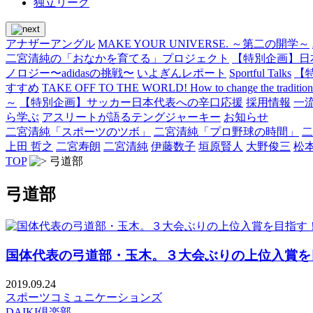
独立リーグ
アナザーアングル
MAKE YOUR UNIVERSE. ～第二の開学～
二宮清純の「おなかを育てる」プロジェクト
【特別企画】日
ノロジー〜adidasの挑戦〜
いよぎんレポート
Sportful Talks
【
すすめ
TAKE OFF TO THE WORLD! How to change the traditional 
～
【特別企画】サッカー日本代表への辛口応援
採用情報
一
ら学ぶ
アスリートが語るテングジャーキー
お知らせ
二宮清純「スポーツのツボ」
二宮清純「プロ野球の時間」
二
上田 哲之
二宮寿朗
二宮清純
伊藤数子
垣原賢人
大野俊三
松
TOP
弓道部
弓道部
国体代表の弓道部・玉木。３大会ぶりの上位入賞を
2019.09.24
スポーツコミュニケーションズ
DAIKI倶楽部