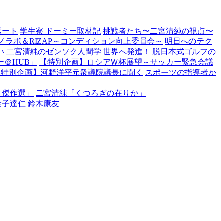
ポート
学生寮 ドーミー取材記
挑戦者たち〜二宮清純の視点〜
ノラボ＆RIZAP～コンディション向上委員会～
明日へのテク
い
二宮清純のゼンソク人間学
世界へ発進！ 脱日本式ゴルフの
＠HUB」
【特別企画】ロシアＷ杯展望～サッカー緊急会議
春特別企画】河野洋平元衆議院議長に聞く
スポーツの指導者か
・傑作選」
二宮清純「くつろぎの在りか」
金子達仁
鈴木康友