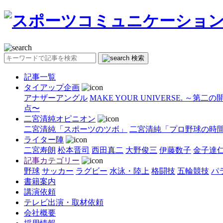
検索
記事一覧
タイアップ企画
アナザーアングル
MAKE YOUR UNIVERSE. ～第二
点〜
二宮清純オピニオン
二宮清純「スポーツのツボ」
二宮清純「プロ野球の時
ライター陣
二宮寿朗
松本晋司
西田真二
大野俊三
伊藤数子
金子達
記事カテゴリー
野球
サッカー
ラグビー
水泳・陸上
格闘技
五輪競技
パ
書籍案内
講演依頼
テレビ出演・取材依頼
会社概要