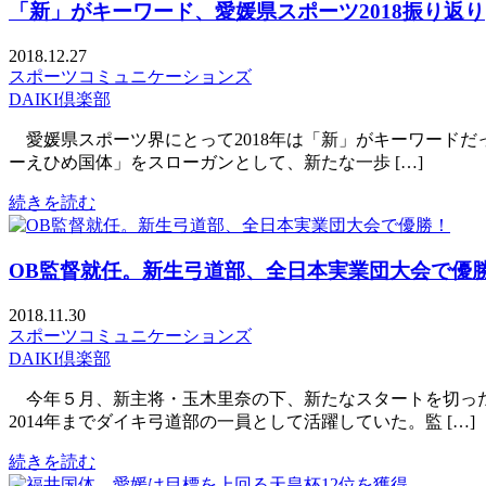
「新」がキーワード、愛媛県スポーツ2018振り返り
2018.12.27
スポーツコミュニケーションズ
DAIKI倶楽部
愛媛県スポーツ界にとって2018年は「新」がキーワードだ
ーえひめ国体」をスローガンとして、新たな一歩 […]
続きを読む
OB監督就任。新生弓道部、全日本実業団大会で優
2018.11.30
スポーツコミュニケーションズ
DAIKI倶楽部
今年５月、新主将・玉木里奈の下、新たなスタートを切った
2014年までダイキ弓道部の一員として活躍していた。監 […]
続きを読む