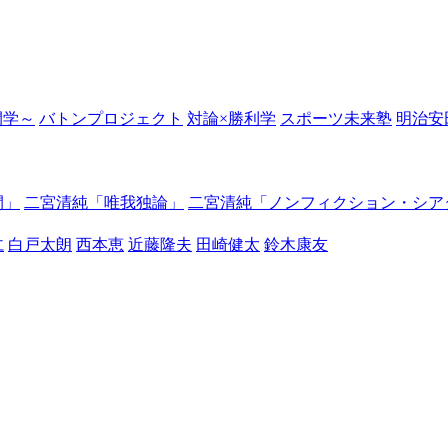
の開学～
バトンプロジェクト
対論×勝利学
スポーツ未来塾
明治安
間」
二宮清純「唯我独論」
二宮清純「ノンフィクション・シア
仁
白戸太朗
西本恵
近藤隆夫
田崎健太
鈴木康友