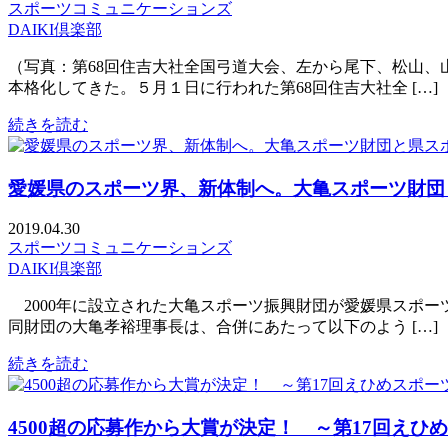
スポーツコミュニケーションズ
DAIKI倶楽部
（写真：第68回住吉大社全国弓道大会、左から尾下、松山
本格化してきた。５月１日に行われた第68回住吉大社全 […]
続きを読む
愛媛県のスポーツ界、新体制へ。大亀スポーツ財団
2019.04.30
スポーツコミュニケーションズ
DAIKI倶楽部
2000年に設立された大亀スポーツ振興財団が愛媛県スポ
同財団の大亀孝裕理事長は、合併にあたって以下のよう […]
続きを読む
4500超の応募作から大賞が決定！ ～第17回えひ