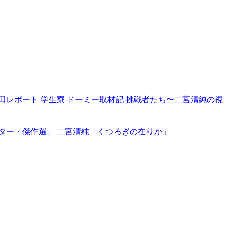
田レポート
学生寮 ドーミー取材記
挑戦者たち〜二宮清純の視
ター・傑作選」
二宮清純「くつろぎの在りか」