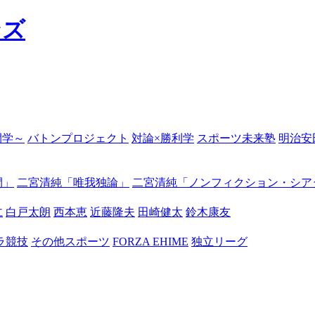
の開学～
バトンプロジェクト
対論×勝利学
スポーツ未来塾
明治安
間」
二宮清純「唯我独論」
二宮清純「ノンフィクション・シア
仁
白戸太朗
西本恵
近藤隆夫
田崎健太
鈴木康友
ラ競技
その他スポーツ
FORZA EHIME
独立リーグ