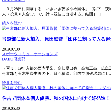
９月28日に開幕する「いきいき茨城ゆめ国体」（以下、茨城
人（役員31人含む）で、計37競技に出場する。結団 […]
続きを読む
弓道部に新人加入。原田監督「団体に割って入る起
2019.07.30
スポーツコミュニケーションズ
DAIKI倶楽部
（写真：19年入部の西内愛梨。高知県出身、高知工高、広
弓道部も玉木里奈主将の下、日々精進。部内で切磋琢磨に […
続きを読む
住吉で団体＆個人優勝。秋の国体に向けて好発進！
2019.05.30