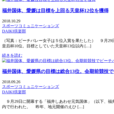
福井国体、愛媛は目標を上回る天皇杯12位を獲得
2018.10.29
スポーツコミュニケーションズ
DAIKI倶楽部
（写真：ビーチバレー女子は５位入賞を果たした） ９月29日
皇后杯10位。目標としていた天皇杯13位以内 […]
続きを読む
福井国体、愛媛県の目標は総合13位。会期前競技
2018.09.26
スポーツコミュニケーションズ
DAIKI倶楽部
９月29日に開幕する「福井しあわせ元気国体」（以下、福井
内で行われた。 昨年、地元開催のえひ […]