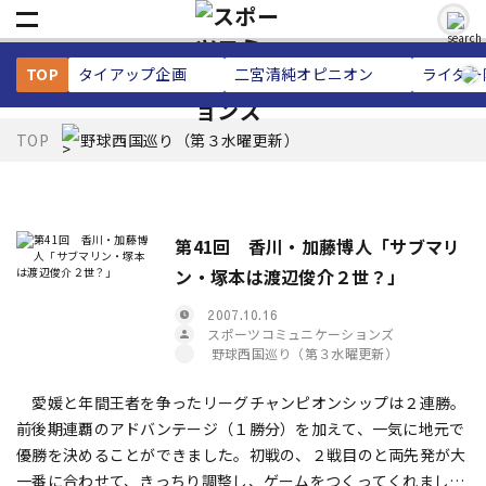
TOP
タイアップ企画
二宮清純
オピニオン
ライター
TOP
野球西国巡り（第３水曜更新）
第41回 香川・加藤博人「サブマリ
ン・塚本は渡辺俊介２世？」
2007.10.16
スポーツコミュニケーションズ
野球西国巡り（第３水曜更新）
愛媛と年間王者を争ったリーグチャンピオンシップは２連勝。
前後期連覇のアドバンテージ（１勝分）を加えて、一気に地元で
優勝を決めることができました。初戦の、２戦目のと両先発が大
一番に合わせて、きっちり調整し、ゲームをつくってくれまし