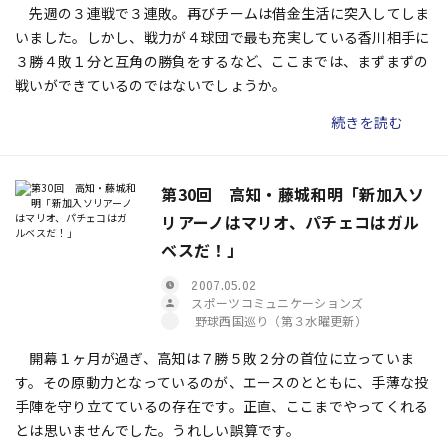
先週の３連戦で３連敗。再びチームは借金生活に突入してしま
いました。しかし、戦力が４球団で最も充実している香川相手に
３勝４敗１分と互角の勝負をするなど、ここまでは、まずまずの
戦いができているのではないでしょうか。
続きを読む
第30回 高知・藤城和明「新加入ソ
リアーノはマリオ、パチェコはガル
ベスだ！」
2007.05.02
スポーツコミュニケーションズ
野球西国巡り（第３水曜更新）
開幕１ヶ月が過ぎ、高知は７勝５敗２分の首位に立っていま
す。その原動力となっているのが、エースのとともに、手薄な投
手陣を守り立てているの存在です。正直、ここまでやってくれる
とは思いませんでした。うれしい誤算です。