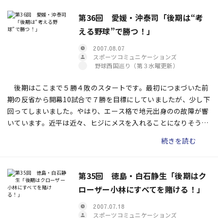
第36回 愛媛・沖泰司「後期は“考
える野球”で勝つ！」
2007.08.07
スポーツコミュニケーションズ
野球西国巡り（第３水曜更新）
後期はここまで５勝４敗のスタートです。最初につまづいた前
期の反省から開幕10試合で７勝を目標にしていましたが、少し下
回ってしまいました。やはり、エース格で地元出身のの故障が響
いています。近平は近々、ヒジにメスを入れることになりそうで
今季中の復活は絶望的です。
続きを読む
第35回 徳島・白石静生「後期はク
ローザー小林にすべてを賭ける！」
2007.07.18
スポーツコミュニケーションズ