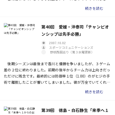
た。
続きを読む
第40回 愛媛・沖泰司「チャンピオ
ンシップは先手必勝」
2007.10.02
スポーツコミュニケーションズ
野球西国巡り（第３水曜更新）
後期シーズンは最後まで香川と優勝を争いましたが、３ゲーム
差の２位に終わりました。前期の後半からチーム力は上向きだっ
ただけに残念です。最終的には防御率１位（1.00）のがヒジの手
術で離脱したことが響いてしまいました。彼が万全でいてくれれ
ば、あと５つは勝てたはずです。
続きを読む
第39回 徳島・白石静生「来季へ１