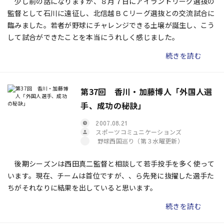
少し前の話になりますが、８月７日にアイランドリーグ選抜の
監督として石川に遠征し、北信越ＢＣリーグ選抜との交流試合に
臨みました。若者が野球にチャレンジできる土壌が誕生し、こう
して試合ができたことを本当にうれしく感じました。
続きを読む
第37回 香川・加藤博人「外国人選
手、成功の秘訣」
2007.08.21
スポーツコミュニケーションズ
野球西国巡り（第３水曜更新）
後期シーズンは西田真二監督と相談して若手投手を多く使って
います。現在、チームは首位ですが、、ら先発に抜擢した選手た
ちがそれなりに結果を出していると思います。
続きを読む