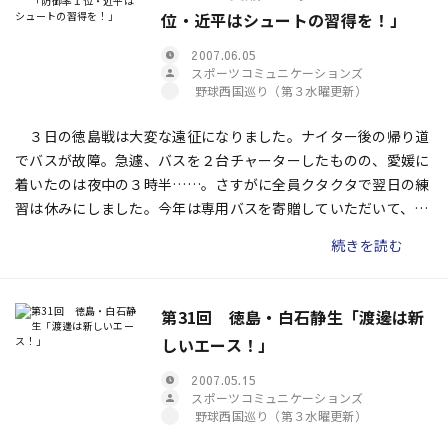
位・近平はシュートの習得を！」
2007.06.05
スポーツコミュニケーションズ
野球西国巡り（第３水曜更新）
３日の徳島戦は大変な遠征になりました。ナイター後の帰り道
でバスが故障。急遽、バスを２台チャーターしたものの、愛媛に
着いたのは夜中の３時半……。さすがに全員クタクタで翌日の練
習は休みにしました。今年は専用バスを寄贈していただいて、遠
征が快適になっただけに残念です。
続きを読む
第31回 徳島・白石静生「渡邊は新
しいエース！」
2007.05.15
スポーツコミュニケーションズ
野球西国巡り（第３水曜更新）