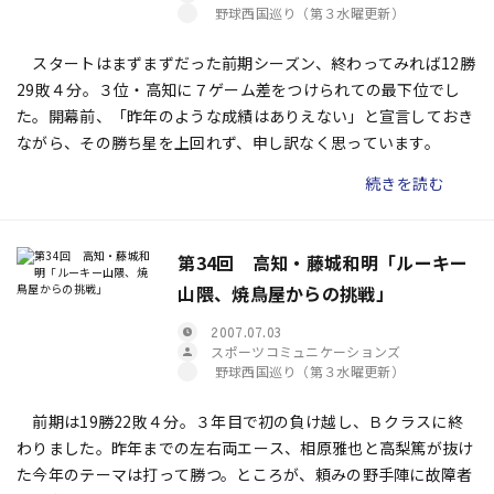
野球西国巡り（第３水曜更新）
スタートはまずまずだった前期シーズン、終わってみれば12勝
29敗４分。３位・高知に７ゲーム差をつけられての最下位でし
た。開幕前、「昨年のような成績はありえない」と宣言しておき
ながら、その勝ち星を上回れず、申し訳なく思っています。
続きを読む
第34回 高知・藤城和明「ルーキー
山隈、焼鳥屋からの挑戦」
2007.07.03
スポーツコミュニケーションズ
野球西国巡り（第３水曜更新）
前期は19勝22敗４分。３年目で初の負け越し、Ｂクラスに終
わりました。昨年までの左右両エース、相原雅也と高梨篤が抜け
た今年のテーマは打って勝つ。ところが、頼みの野手陣に故障者