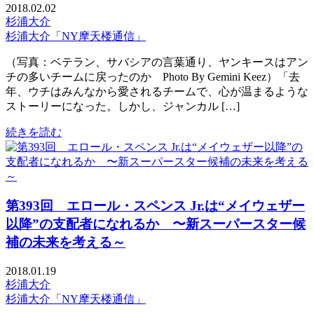
2018.02.02
杉浦大介
杉浦大介「NY摩天楼通信」
（写真：ベテラン、サバシアの言葉通り、ヤンキースはアン
チの多いチームに戻ったのか Photo By Gemini Keez）「去
年、ウチはみんなから愛されるチームで、心が温まるような
ストーリーになった。しかし、ジャンカル […]
続きを読む
第393回 エロール・スペンス Jr.は“メイウェザー
以降”の支配者になれるか 〜新スーパースター候
補の未来を考える～
2018.01.19
杉浦大介
杉浦大介「NY摩天楼通信」