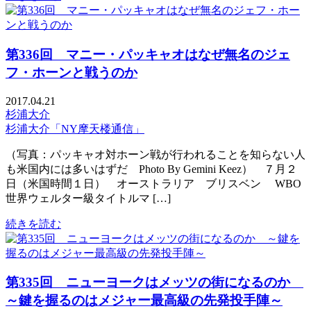
第336回 マニー・パッキャオはなぜ無名のジェ
フ・ホーンと戦うのか
2017.04.21
杉浦大介
杉浦大介「NY摩天楼通信」
（写真：パッキャオ対ホーン戦が行われることを知らない人
も米国内には多いはずだ Photo By Gemini Keez） ７月２
日（米国時間１日） オーストラリア ブリスベン WBO
世界ウェルター級タイトルマ […]
続きを読む
第335回 ニューヨークはメッツの街になるのか
～鍵を握るのはメジャー最高級の先発投手陣～