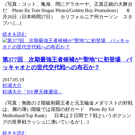
（写真：コット、亀海、間にデラホーヤ。正真正銘の大舞台
だ Photo By Tom Hogan Photos/Golden Boy Promotions） ８
月26日（日本時間27日） カリフォルニア州カーソン スタ
ブハ […]
続きを読む
第377回 次期最強王者候補が“聖地”に初登場 パ
ッキャオとの世代交代戦への布石か？
2017.05.19
杉浦大介
杉浦大介「NY摩天楼通信」
（写真：無敗の２階級制覇王者と元五輪金メダリストの対戦
は、層の薄い階級では屈指の好カード Photo By Ed
Mulholland/Top Rank） 日本は２日間で７戦というボクシン
グの世界戦ラッシュに沸いているが […]
続きを読む