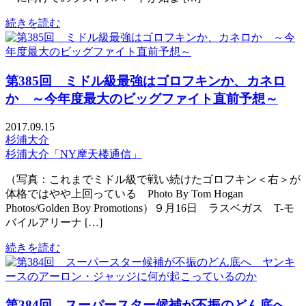
続きを読む
第385回 ミドル級最強はゴロフキンか、カネロ
か ～今年度最大のビッグファイト直前予想～
2017.09.15
杉浦大介
杉浦大介「NY摩天楼通信」
（写真：これまでミドル級で戦い続けたゴロフキン＜右＞が
体格ではやや上回っている Photo By Tom Hogan
Photos/Golden Boy Promotions）９月16日 ラスベガス T-モ
バイルアリーナ […]
続きを読む
第384回 スーパースター候補が不振のどん底へ