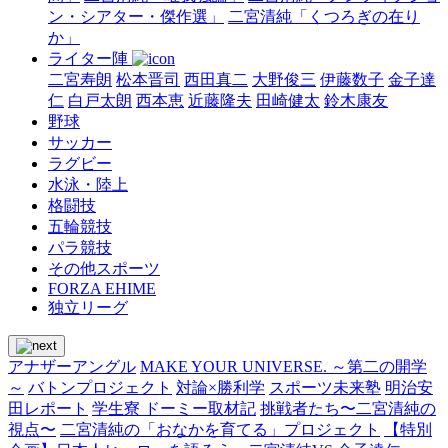
ン・シアター・傑作選」
二宮清純「くつろぎの在り
か」
ライター陣
二宮寿朗
松本晋司
西田真二
大野俊三
伊藤数子
金子達
仁
白戸太朗
西本恵
近藤隆夫
田崎健太
鈴木康友
野球
サッカー
ラグビー
水泳・陸上
格闘技
五輪競技
パラ競技
その他スポーツ
FORZA EHIME
独立リーグ
アナザーアングル
MAKE YOUR UNIVERSE. ～第二の開学
～
バトンプロジェクト
対論×勝利学
スポーツ未来塾
明治安
田レポート
学生寮 ドーミー取材記
挑戦者たち〜二宮清純の
視点〜
二宮清純の「おなかを育てる」プロジェクト
【特別