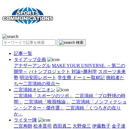
検索
記事一覧
タイアップ企画
アナザーアングル
MAKE YOUR UNIVERSE. ～第二の
開学～
バトンプロジェクト
対論×勝利学
スポーツ未来
塾
明治安田レポート
学生寮 ドーミー取材記
挑戦者た
ち〜二宮清純の視点〜
二宮清純オピニオン
二宮清純「スポーツのツボ」
二宮清純「プロ野球の時
間」
二宮清純「唯我独論」
二宮清純「ノンフィクショ
ン・シアター・傑作選」
二宮清純「くつろぎの在り
か」
ライター陣
二宮寿朗
松本晋司
西田真二
大野俊三
伊藤数子
金子達