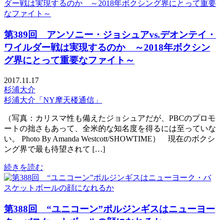
第389回 アンソニー・ジョシュアvs.デオンテイ・
ワイルダー戦は実現するのか ～2018年ボクシン
グ界にとって重要なファイト～
2017.11.17
杉浦大介
杉浦大介「NY摩天楼通信」
（写真：カリスマ性も備えたジョシュアだが、PBCのプロモ
ートの拙さもあって、全米的な知名度を得るには至っていな
い。 Photo By Amanda Westcott/SHOWTIME） 現在のボクシ
ング界で最も待望されて […]
続きを読む
第388回 “ユニコーン”ポルジンギスはニューヨー