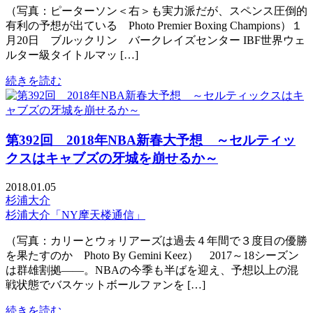
（写真：ピーターソン＜右＞も実力派だが、スペンス圧倒的
有利の予想が出ている Photo Premier Boxing Champions）１
月20日 ブルックリン バークレイズセンター IBF世界ウェ
ルター級タイトルマッ […]
続きを読む
第392回 2018年NBA新春大予想 ～セルティッ
クスはキャブズの牙城を崩せるか～
2018.01.05
杉浦大介
杉浦大介「NY摩天楼通信」
（写真：カリーとウォリアーズは過去４年間で３度目の優勝
を果たすのか Photo By Gemini Keez） 2017～18シーズン
は群雄割拠——。NBAの今季も半ばを迎え、予想以上の混
戦状態でバスケットボールファンを […]
続きを読む