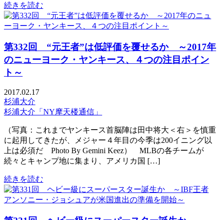
続きを読む
第332回 “元王者”は低評価を覆せるか ～2017年
のニューヨーク・ヤンキース、４つの注目ポイン
ト～
2017.02.17
杉浦大介
杉浦大介「NY摩天楼通信」
（写真：これまでヤンキース首脳陣は田中将大＜右＞を慎重
に起用してきたが、メジャー４年目の今季は200イニング以
上は必須だ Photo By Gemini Keez） MLBの各チームが
続々とキャンプ地に集まり、アメリカ国 […]
続きを読む