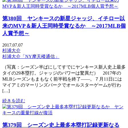
第380回 ヤンキースの新星ジャッジ、イチロー以
来のMVP＆新人王同時受賞なるか ～2017MLB個
人賞予想～
2017.07.07
杉浦大介
杉浦大介「NY摩天楼通信」
（写真：シーズン半ばにしてすでにヤンキース新人史上最多
タイの29本塁打。ジャッジのパワーは驚異だ） 2017年の
MLBシーズンもまもなく前半戦を終了——。７月11日には
マイアミのマーリンズパークでオールスターゲームが行わ
[…]
続きを読む
第379回 シーズン史上最多本塁打記録更新なる