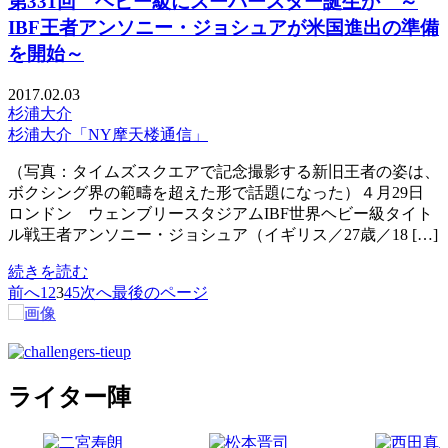
第331回 ヘビー級にスーパースター誕生か ～
IBF王者アンソニー・ジョシュアが米国進出の準備
を開始～
2017.02.03
杉浦大介
杉浦大介「NY摩天楼通信」
（写真：タイムズスクエアで記念撮影する新旧王者の姿は、
ボクシング界の範疇を超えた形で話題になった）４月29日
ロンドン ウェンブリースタジアムIBF世界ヘビー級タイト
ル戦王者アンソニー・ジョシュア（イギリス／27歳／18 […]
続きを読む
前へ
1
2
3
4
5
次へ
最後のページ
ライター陣