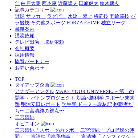
仁
白戸太朗
西本恵
近藤隆夫
田崎健太
鈴木康友
記事カテゴリー
野球
サッカー
ラグビー
水泳・陸上
格闘技
五輪競技
パ
ラ競技
その他スポーツ
FORZA EHIME
独立リーグ
書籍案内
講演依頼
テレビ出演・取材依頼
会社概要
採用情報
協賛パートナー
お問い合わせ
TOP
タイアップ企画
アナザーアングル
MAKE YOUR UNIVERSE. ～第二の
開学～
バトンプロジェクト
対論×勝利学
スポーツ未来
塾
明治安田レポート
学生寮 ドーミー取材記
挑戦者た
ち〜二宮清純の視点〜
二宮清純
オピニオン
二宮清純「スポーツのツボ」
二宮清純「プロ野球の時
間」
二宮清純「唯我独論」
二宮清純「ノンフィクショ