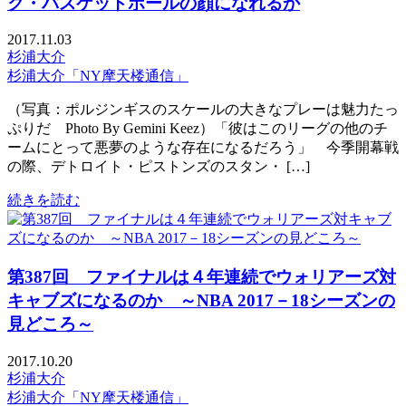
ク・バスケットボールの顔になれるか
2017.11.03
杉浦大介
杉浦大介「NY摩天楼通信」
（写真：ポルジンギスのスケールの大きなプレーは魅力たっ
ぷりだ Photo By Gemini Keez）「彼はこのリーグの他のチ
ームにとって悪夢のような存在になるだろう」 今季開幕戦
の際、デトロイト・ピストンズのスタン・ […]
続きを読む
第387回 ファイナルは４年連続でウォリアーズ対
キャブズになるのか ～NBA 2017－18シーズンの
見どころ～
2017.10.20
杉浦大介
杉浦大介「NY摩天楼通信」