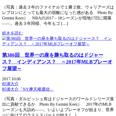
（写真：過去３年のファイナルで１勝２敗。ウォリアーズは
レブロンにとっても最大の宿敵になった感がある Photo By
Gemini Keez） NBAの2017－18シーズンが現地17日に開幕
——。過去３年同様、今年もゴ […]
続きを読む
第386回 世界一の座を勝ち取るのはドジャー
ス？ インディアンス？ ～2017年MLBプレーオ
フ展望～
2017.10.06
杉浦大介
杉浦大介「NY摩天楼通信」
（写真：ダルビッシュ有はドジャースのワールドシリーズ進
出に貢献できるか Photo By Gemini Keez） 2017年のMLB
シーズンも大詰め――。いよいよプレーオフが始まり、世界
一に向けてのラストスパートが始ま […]