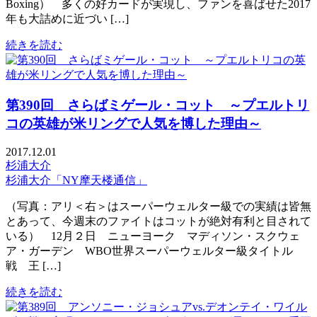
Boxing） 多くの好カードが実現し、ファンを喜ばせた2017
年も大詰めに近づい […]
続きを読む
第390回 さらばミゲール・コット ～プエルトリ
コの英雄が米リングで人気を博した理由～
2017.12.01
杉浦大介
杉浦大介「NY摩天楼通信」
（写真：アリ＜右＞はスーパーウェルター級での実績は皆無
とあって、今週末のファイトはコットが絶対有利と目されて
いる） 12月２日 ニューヨーク マディソン・スクウェ
ア・ガーデン WBO世界スーパーウェルター級タイトル
戦 王 […]
続きを読む