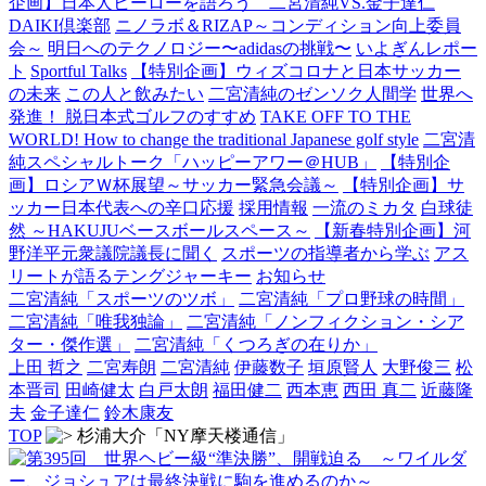
企画】日本人ヒーローを語ろう 二宮清純VS.金子達仁
DAIKI倶楽部
ニノラボ＆RIZAP～コンディション向上委員
会～
明日へのテクノロジー〜adidasの挑戦〜
いよぎんレポー
ト
Sportful Talks
【特別企画】ウィズコロナと日本サッカー
の未来
この人と飲みたい
二宮清純のゼンソク人間学
世界へ
発進！ 脱日本式ゴルフのすすめ
TAKE OFF TO THE
WORLD! How to change the traditional Japanese golf style
二宮清
純スペシャルトーク「ハッピーアワー＠HUB」
【特別企
画】ロシアＷ杯展望～サッカー緊急会議～
【特別企画】サ
ッカー日本代表への辛口応援
採用情報
一流のミカタ
白球徒
然 ～HAKUJUベースボールスペース～
【新春特別企画】河
野洋平元衆議院議長に聞く
スポーツの指導者から学ぶ
アス
リートが語るテングジャーキー
お知らせ
二宮清純「スポーツのツボ」
二宮清純「プロ野球の時間」
二宮清純「唯我独論」
二宮清純「ノンフィクション・シア
ター・傑作選」
二宮清純「くつろぎの在りか」
上田 哲之
二宮寿朗
二宮清純
伊藤数子
垣原賢人
大野俊三
松
本晋司
田崎健太
白戸太朗
福田健二
西本恵
西田 真二
近藤隆
夫
金子達仁
鈴木康友
TOP
杉浦大介「NY摩天楼通信」