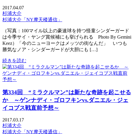
2017.04.07
杉浦大介
杉浦大介「NY摩天楼通信」
（写真：100マイル以上の豪速球を持つ怪童シンダーガード
は今季サイ・ヤング賞候補にも挙げられる Photo By Gemini
Keez）「今のニューヨークはメッツの街なんだ」 いつも
勝気なノア・シンダーガードが大胆にも […]
続きを読む
第334回 “ミラクルマン”は新たな奇跡を起こせる
か ～ゲンナディ・ゴロフキンvs.ダニエル・ジェ
イコブス戦直前予想～
2017.03.17
杉浦大介
杉浦大介「NY摩天楼通信」