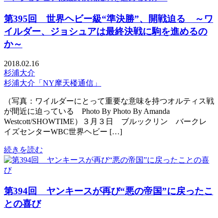
第395回 世界ヘビー級“準決勝”、開戦迫る ～ワ
イルダー、ジョシュアは最終決戦に駒を進めるの
か～
2018.02.16
杉浦大介
杉浦大介「NY摩天楼通信」
（写真：ワイルダーにとって重要な意味を持つオルティス戦
が間近に迫っている Photo By Photo By Amanda
Westcott/SHOWTIME）３月３日 ブルックリン バークレ
イズセンターWBC世界ヘビー […]
続きを読む
第394回 ヤンキースが再び“悪の帝国”に戻ったこ
との喜び