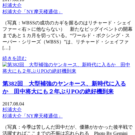
杉浦大介
杉浦大介「NY摩天楼通信」
（写真：WBSSの成功のカギを握るのはリチャード・シェイ
ファー＜右＞に他ならない） 新たなビッグイベントの開幕
まであと１カ月を切っている。“ワールド・ボクシング・ス
ーパー・シリーズ（WBSS）”は、リチャード・シェイファ
[…]
続きを読む
第382回 大型補強のヤンキース、新時代に入る
か 田中将大にも２年ぶりPOの絶好機到来
2017.08.04
杉浦大介
杉浦大介「NY摩天楼通信」
（写真：今季は苦しんだ田中だが、優勝がかかった後半戦で
活躍すればここまでの不振は忘れられる Photo By Gemini