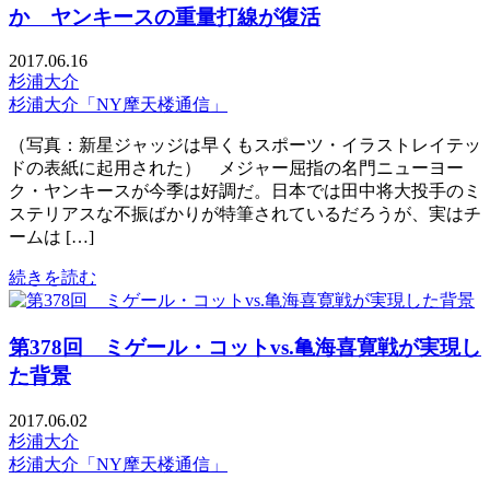
か ヤンキースの重量打線が復活
2017.06.16
杉浦大介
杉浦大介「NY摩天楼通信」
（写真：新星ジャッジは早くもスポーツ・イラストレイテッ
ドの表紙に起用された） メジャー屈指の名門ニューヨー
ク・ヤンキースが今季は好調だ。日本では田中将大投手のミ
ステリアスな不振ばかりが特筆されているだろうが、実はチ
ームは […]
続きを読む
第378回 ミゲール・コットvs.亀海喜寛戦が実現し
た背景
2017.06.02
杉浦大介
杉浦大介「NY摩天楼通信」