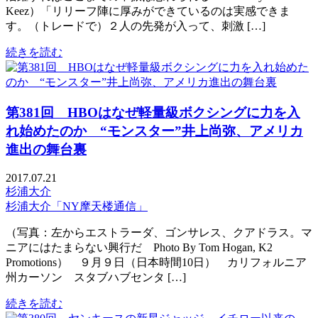
Keez）「リリーフ陣に厚みができているのは実感できま
す。（トレードで）２人の先発が入って、刺激 […]
続きを読む
第381回 HBOはなぜ軽量級ボクシングに力を入
れ始めたのか “モンスター”井上尚弥、アメリカ
進出の舞台裏
2017.07.21
杉浦大介
杉浦大介「NY摩天楼通信」
（写真：左からエストラーダ、ゴンサレス、クアドラス。マ
ニアにはたまらない興行だ Photo By Tom Hogan, K2
Promotions） ９月９日（日本時間10日） カリフォルニア
州カーソン スタブハブセンタ […]
続きを読む