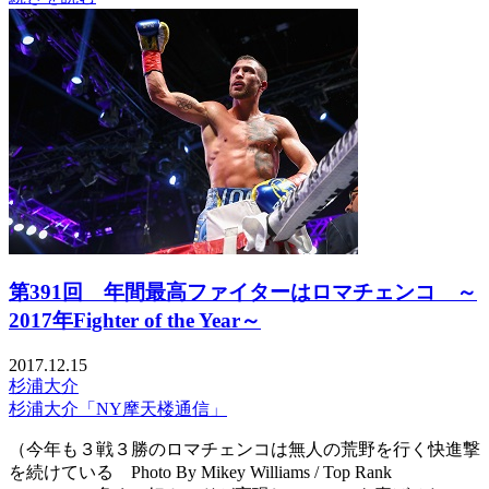
第391回 年間最高ファイターはロマチェンコ ～
2017年Fighter of the Year～
2017.12.15
杉浦大介
杉浦大介「NY摩天楼通信」
（今年も３戦３勝のロマチェンコは無人の荒野を行く快進撃
を続けている Photo By Mikey Williams / Top Rank