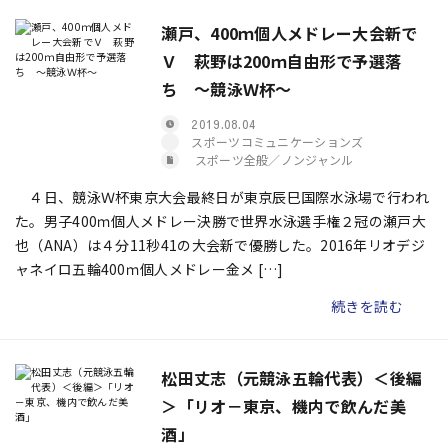
瀬戸、400ｍ個人メドレー大会新で
Ｖ 萩野は200ｍ自由形で予選落
ち ～競泳Ｗ杯～
2019.08.04
スポーツコミュニケーションズ
スポーツ全般／ノンジャンル
４日、競泳Ｗ杯東京大会最終日が東京辰巳国際水泳場で行われ
た。男子400ｍ個人メドレー決勝で世界水泳選手権２冠の瀬戸大
也（ANA）は４分11秒41の大会新で優勝した。2016年リオデジ
ャネイロ五輪400ｍ個人メドレー金メ […]
続きを読む
松田丈志（元競泳五輪代表）＜後編
＞「リオ－東京、機内で飲んだ美
酒」