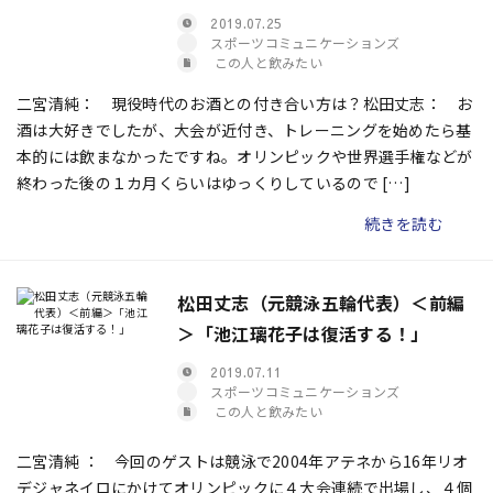
2019.07.25
スポーツコミュニケーションズ
この人と飲みたい
二宮清純： 現役時代のお酒との付き合い方は？松田丈志： お
酒は大好きでしたが、大会が近付き、トレーニングを始めたら基
本的には飲まなかったですね。オリンピックや世界選手権などが
終わった後の１カ月くらいはゆっくりしているので […]
続きを読む
松田丈志（元競泳五輪代表）＜前編
＞「池江璃花子は復活する！」
2019.07.11
スポーツコミュニケーションズ
この人と飲みたい
二宮清純 ： 今回のゲストは競泳で2004年アテネから16年リオ
デジャネイロにかけてオリンピックに４大会連続で出場し、４個