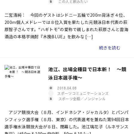
この人と飲みたい
二宮清純： 今回のゲストはシドニー五輪で200ｍ背泳ぎ４位、
200ｍ個人メドレーでは８位入賞を果たした元競泳日本代表の萩
原智子さんです。“ハギトモ”の愛称で親しまれた萩原さんと雲海
酒造の本格芋焼酎『木挽BLUE』を飲みな […]
続きを読む
池江、出場全種目で日本新！ ～競
泳日本選手権～
2018.04.08
スポーツコミュニケーションズ
スポーツ全般／ノンジャンル
アジア競技大会（８月、インドネシア・ジャカルタ）とパンパ
シフィック選手権（８月、東京）の代表選考を兼ねた第94回日本
選手権水泳競技大会が８日、閉幕した。池江璃花子（ルネサンス
亀戸）は50ｍ＆100ｍ自由形、50ｍ＆10 […]