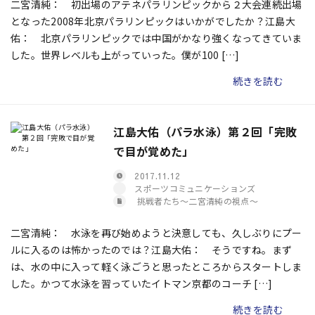
二宮清純： 初出場のアテネパラリンピックから２大会連続出場
となった2008年北京パラリンピックはいかがでしたか？江島大
佑： 北京パラリンピックでは中国がかなり強くなってきていま
した。世界レベルも上がっていった。僕が100 […]
続きを読む
江島大佑（パラ水泳）第２回「完敗
で目が覚めた」
2017.11.12
スポーツコミュニケーションズ
挑戦者たち〜二宮清純の視点〜
二宮清純： 水泳を再び始めようと決意しても、久しぶりにプー
ルに入るのは怖かったのでは？江島大佑： そうですね。まず
は、水の中に入って軽く泳ごうと思ったところからスタートしま
した。かつて水泳を習っていたイトマン京都のコーチ […]
続きを読む