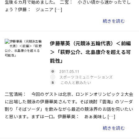
生後６カ月で始めました。 二宮： 小さい頃から速かったでし
ょう？伊藤： ジュニア […]
続きを読む
伊藤華英（元競泳五輪代表）＜前編
＞「萩野公介、北島康介を超える可
能性」
2017.05.11
スポーツコミュニケーションズ
この人と飲みたい
二宮清純： 今回のゲストは北京、ロンドンオリンピック２大会
に出場した競泳の伊藤華英さんです。そば焼酎『雲海』のソーダ
割り「そばソーダ」を飲みながら最近の競泳界のお話を伺いたい
と思います。まずは一口。伊藤華英： あぁ美味し […]
続きを読む