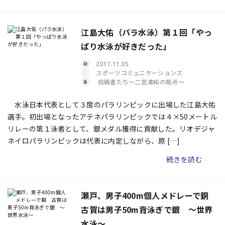
江島大佑（パラ水泳）第１回「やっ
ぱり水泳が好きだった」
2017.11.05
スポーツコミュニケーションズ
挑戦者たち〜二宮清純の視点〜
水泳日本代表として３度のパラリンピックに出場した江島大佑
選手。初出場となったアテネパラリンピックでは４×50メートル
リレーの第１泳者として、銀メダル獲得に貢献した。リオデジャ
ネイロパラリンピックは代表に内定しながら、原 […]
続きを読む
瀬戸、男子400m個人メドレーで銅
古賀は男子50m背泳ぎで銀 ～世界
水泳～