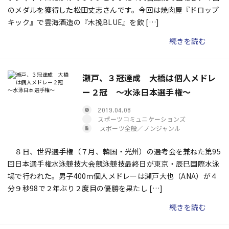
のメダルを獲得した松田丈志さんです。今回は焼肉屋『ドロップ
キック』で雲海酒造の『木挽BLUE』を飲 […]
続きを読む
瀬戸、３冠達成 大橋は個人メドレ
ー２冠 ～水泳日本選手権～
2019.04.08
スポーツコミュニケーションズ
スポーツ全般／ノンジャンル
８日、世界選手権（７月、韓国・光州）の選考会を兼ねた第95
回日本選手権水泳競技大会競泳競技最終日が東京・辰巳国際水泳
場で行われた。男子400ｍ個人メドレーは瀬戸大也（ANA）が４
分９秒98で２年ぶり２度目の優勝を果たし […]
続きを読む