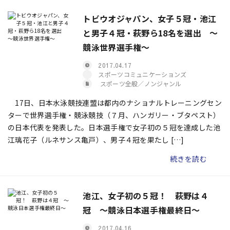
トビウオジャパン、女子５冠・池江
と男子４冠・萩野ら18名を選出 ～
競泳世界選手権～
2017.04.17
スポーツコミュニケーションズ
スポーツ全般／ノンジャンル
17日、日本水泳競技連盟は都内のナショナルトレーニングセン
ターで世界選手権・競泳競技（７月、ハンガリー・ブタペスト）
の日本代表を発表した。日本選手権で女子初の５冠を達成した池
江璃花子（ルネサンス亀戸）、男子４冠を果たし […]
続きを読む
池江、女子初の５冠！ 萩野は４
冠 ～競泳日本選手権最終日～
2017.04.16