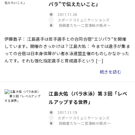
パラ”で伝えたいこと」
2017.11.26
スポーツコミュニケーションズ
挑戦者たち〜二宮清純の視点〜
伊藤数子： 江島選手は若手選手との合同合宿“エジパラ”を開催
しています。開催のきっかけは？江島大佑： 今までは選手が集ま
っての合宿は日本身体障がい者水泳連盟主催のものしかなかった
んです。それも強化指定選手と育成選手という […]
続きを読む
江島大佑（パラ水泳）第３回「レベ
ルアップする世界」
2017.11.19
スポーツコミュニケーションズ
挑戦者たち〜二宮清純の視点〜