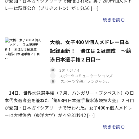
が愛知・日本ガイシアリーナで開催された。男子200ｍ個人メド
レーは萩野公介（ブリヂストン）が１分56 […]
続きを読む
大橋、女子400Ｍ個人メドレー日本
記録更新！ 池江は２冠達成 ～競
泳日本選手権２日目～
2017.04.14
スポーツコミュニケーションズ
スポーツ全般／ノンジャンル
14日、世界水泳選手権（７月、ハンガリー・ブタペスト）の日
本代表選考会を兼ねた「第93回日本選手権水泳競技大会」２日目
が愛知・日本ガイシアリーナで行われた。女子400ｍ個人メドレ
ーは大橋悠依（東洋大学）が４分31秒42 […]
続きを読む