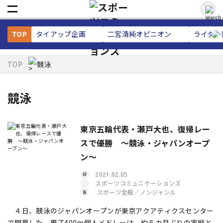
TOP
タイアップ企画
二宮清純
オピニオン
ライター
TOP
競泳
競泳
東京五輪代表・瀬戸大也、復帰レー
スで優勝 ～競泳・ジャパンオープ
ン～
2021.02.05
スポーツコミュニケーションズ
スポーツ全般／ノンジャンル
４日、競泳のジャパンオープンが東京アクアティクスセンター
で開幕した。男子400m個人メドレーは、約５カ月ぶりの実戦と