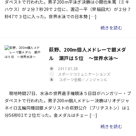
ダペストで行われた。男子200m平泳ぎ決勝は小関也朱篤（ミキ
ハウス）が２分７秒29で２位に、渡辺一平（早稲田大）が２分７
秒47で３位に入った。世界水泳での日本勢 […]
続きを読む
萩野、200m個人メドレーで銀メダ
ル 瀬戸は５位 ～世界水泳～
2017.07.28
スポーツコミュニケーションズ
スポーツ全般／ノンジャンル
現地時間27日、水泳の世界選手権競泳５日目がハンガリー・ブ
ダペストで行われた。男子200m個人メドレー決勝はリオデジャ
ネイロ五輪同種目銀メダリストの萩野公介（ブリヂストン）は１
分56秒01で２位だった。金メダルはチェー […]
続きを読む