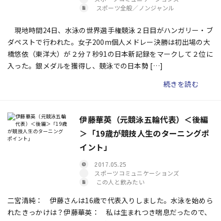
スポーツ全般／ノンジャンル
現地時間24日、水泳の世界選手権競泳２日目がハンガリー・ブ
ダペストで行われた。女子200m個人メドレー決勝は初出場の大
橋悠依（東洋大）が２分７秒91の日本新記録をマークして２位に
入った。銀メダルを獲得し、競泳での日本勢 […]
続きを読む
伊藤華英（元競泳五輪代表）＜後編
＞「19歳が競技人生のターニングポ
イント」
2017.05.25
スポーツコミュニケーションズ
この人と飲みたい
二宮清純： 伊藤さんは16歳で代表入りしました。水泳を始めら
れたきっかけは？伊藤華英： 私は生まれつき喘息だったので、