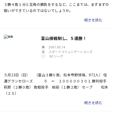
３勝４敗１分と互角の勝負をするなど、ここまでは、まずまずの
戦いができているのではないでしょうか。
続きを読む
富山接戦制し、５連勝！
2007.05.14
スポーツコミュニケーションズ
BCリーグ
５月13日（日） （富山３勝０敗、松本市野球場、971人） 信
濃グランセローズ ５ ＝ １０００００３０１ 勝利投手
萩原（２勝０敗） 敗戦投手 給前（１勝２敗） セーブ 松本
（２Ｓ）
続きを読む