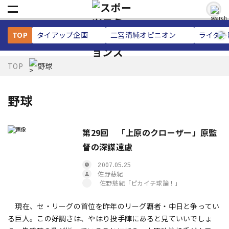
TOP
タイアップ企画
二宮清純
オピニオン
ライター
TOP
野球
野球
第29回 「上原のクローザー」原監
督の深謀遠慮
2007.05.25
佐野慈紀
佐野慈紀「ピカイチ球論！」
現在、セ・リーグの首位を昨年のリーグ覇者・中日と争ってい
る巨人。この好調さは、やはり投手陣にあると見ていいでしょ