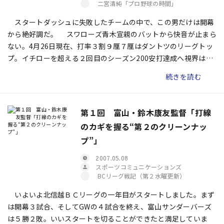
二宮清純「プロ野球の時間」
スタートダッシュに失敗したチームの中で、この男だけは開幕
から絶好調だ。 スワローズ青木宣親のバットから快音が止まら
ない。4月26日現在、打率３割９厘７厘はダントツのリーグトッ
プ。イチローを超える２回目のシーズン200安打達成へ視界は良
好だ。
続きを読む
第１回 富山・鈴木康友監督「打線
のカギを握る“第２のクリーンナッ
プ”」
2007.05.08
スポーツコミュニケーションズ
BCリーグ戦記（第２水曜更新）
いよいよ北信越ＢＣリーグの一年目がスタートしました。まず
は開幕３試合、そしてGWの４試合を終え、富山サンダーバーズ
は５勝２敗。いいスタートを切ることができたと満足していま