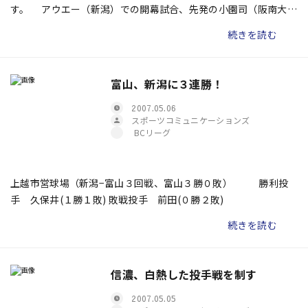
す。 アウエー（新潟）での開幕試合、先発の小園司（阪南大出
身）が３安打完封勝利。これはもう嬉しい誤算でした。彼は投手
続きを読む
陣の中で兄貴分的存在を発揮しています。マウンド上でも堂々と
していますし、バッターに向かっていく負けん気の強さは、投手
陣の中でもピカ一です
富山、新潟に３連勝！
2007.05.06
スポーツコミュニケーションズ
BCリーグ
上越市営球場（新潟−富山３回戦、富山３勝０敗） 勝利投
手 久保井(１勝１敗) 敗戦投手 前田(０勝２敗)
続きを読む
信濃、白熱した投手戦を制す
2007.05.05