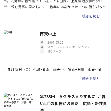
う。先発陣の数が揃っていることに加え、上原浩治投手がクロー
ザー役を見事に果たし、ここ数年にはなかった一つの勝ちパター
ンが確立しつつあります。
続きを読む
雨天中止
2007.05.25
スポーツコミュニケーションズ
BCリーグ
◇５月25日（金） 信濃−新潟 雨天中止 富山−石川 雨天中止
続きを読む
第233回 Ａクラス入りするには“青
い目”の相棒が必要だ 広島・新井貴
浩