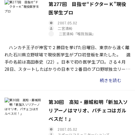
第277回 目指せ“ドクターＫ”現役
医学生プロ
2007.05.02
二宮清純
二宮清純「唯我独論」
ハンカチ王子が神宮で２勝目を挙げた日曜日、東京から遠く離
れた石川県立野球場で現役医学生がプロ初登板を果たした。 選
手の名前は高田泰史（22）。日本で初の医学生プロ。さる４月
28日、スタートしたばかりの日本で２番目のプロ野球独立リーグ
「北信越BCリーグ」石川ミリオンスターズの投手である。高田
続きを読む
は新潟アルビレックスＢＣ相手に先発し、負け投手となったもの
の、１、２回を無失点で切り抜けた。４回に制球を乱し、４点目
を失ったところでマウンドを降りた。金森栄治監督に「気にする
第30回 高知・藤城和明「新加入ソ
な。クリーンヒットは１本じゃないか。打たれたわけじゃないん
リアーノはマリオ、パチェコはガル
だ。この失敗を次に生かせ」と励まされた。
ベスだ！」
2007.05.02
スポーツコミュニケーションズ