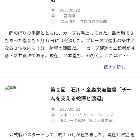
2007.05.22
二宮清純
二宮清純「プロ野球の時間」
鯉のぼりの季節とともに、カープも浮上してきた。最大時で８
もあった借金も５月17日には完済した。プレーオフ進出の条件と
なる３位以内も十分、射程の範囲だ。 カープ躍進の立役者が４
番・新井貴浩である。現在、14本塁打、36打点。これはセ・リ
ーグでは中日のタイロン・ウッズに次ぐ数字。４月後半には２割
続きを読む
５分を切っていた打率も２割８分９厘にまで上昇してきた。
第２回 石川・金森栄治監督「チー
ムを支える蛇澤と渡辺」
2007.05.22
スポーツコミュニケーションズ
BCリーグ戦記（第２水曜更新）
公式戦がスタートして、約１カ月が経ちました。現在11試合を