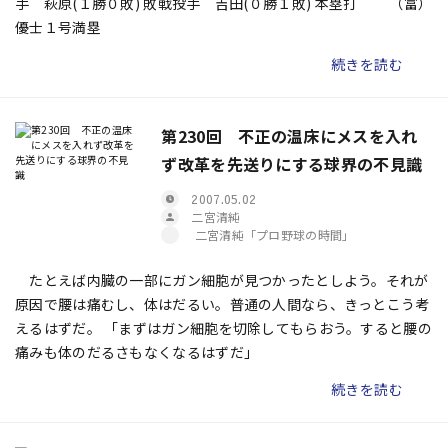
手 萩原(１勝０敗) 敗戦投手 吉田(０勝１敗) 本塁打 （富）
優士１号満塁
続きを読む
第230回 不正の温床にメスを入れ
ず改革を先送りにする球界の不見識
2007.05.02
二宮清純
二宮清純「プロ野球の時間」
たとえば内臓の一部にガン細胞が見つかったとしよう。それが
原因で腰は痛むし、体はだるい。普通の人間なら、きっとこう考
えるはずだ。 「まずはガン細胞を切除してもらおう。すると腰の
痛みも体のだるさもなくなるはずだ」
続きを読む