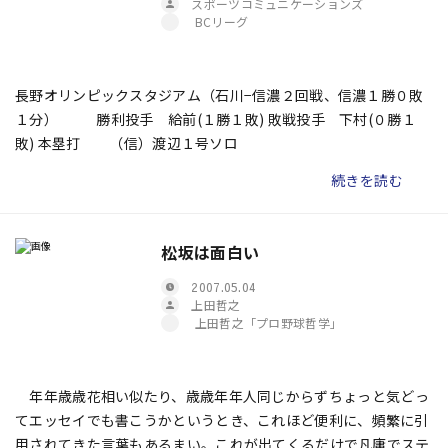
スポーツコミュニケーションズ
BCリーグ
長野オリンピックスタジアム（石川−信濃２回戦、信濃１勝０敗
１分） 勝利投手 給前(１勝１敗) 敗戦投手 下村(０勝１
敗) 本塁打 （信）渡辺１号ソロ
続きを読む
松坂は面白い
2007.05.04
上田哲之
上田哲之「プロ野球哲学」
年年歳歳花相い似たり、歳歳年年人同じからず――ちょっと気どっ
てエッセイでも書こうかというとき、これほど便利に、頻繁に引
用されてきた言葉もあるまい。これが出てくるだけで凡庸でステ