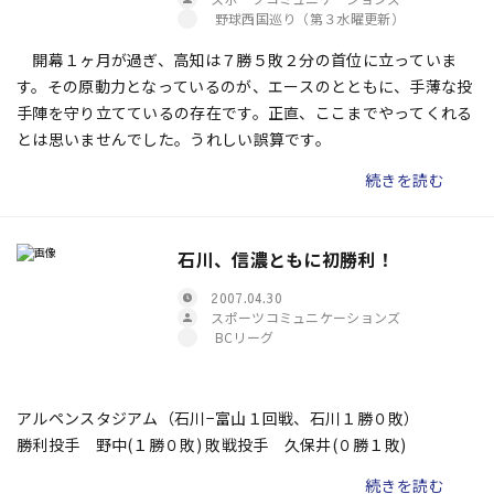
野球西国巡り（第３水曜更新）
開幕１ヶ月が過ぎ、高知は７勝５敗２分の首位に立っていま
す。その原動力となっているのが、エースのとともに、手薄な投
手陣を守り立てているの存在です。正直、ここまでやってくれる
とは思いませんでした。うれしい誤算です。
続きを読む
石川、信濃ともに初勝利！
2007.04.30
スポーツコミュニケーションズ
BCリーグ
アルペンスタジアム（石川−富山１回戦、石川１勝０敗）
勝利投手 野中(１勝０敗) 敗戦投手 久保井(０勝１敗)
続きを読む