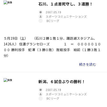
石川、１点差死守し、３連勝！
2007.05.19
スポーツコミュニケーションズ
BCリーグ
５月19日（土） （石川２勝１敗１分、諏訪湖スタジアム、
1426人） 信濃グランセローズ １ ＝ ０００００１０
００ 勝利投手 蛇澤（３勝０敗） 敗戦投手 給前（１勝３敗１
分）
続きを読む
新潟、６試合ぶりの勝利！
2007.05.18
スポーツコミュニケーションズ
BCリーグ