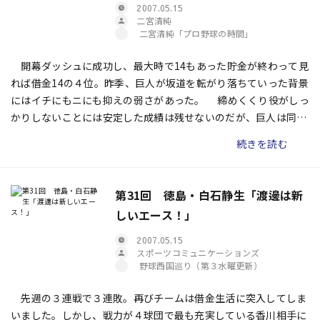
2007.05.15
二宮清純
二宮清純「プロ野球の時間」
開幕ダッシュに成功し、最大時で14もあった貯金が終わって見
れば借金14の４位。昨季、巨人が坂道を転がり落ちていった背景
にはイチにもニにも抑えの弱さがあった。 締めくくり役がしっ
かりしないことには安定した成績は残せないのだが、巨人は同じ
轍を踏んできた。自前で抑えを育てられないから外国人やFA選手
続きを読む
に頼らざるをえなかったのだ。
第31回 徳島・白石静生「渡邊は新
しいエース！」
2007.05.15
スポーツコミュニケーションズ
野球西国巡り（第３水曜更新）
先週の３連戦で３連敗。再びチームは借金生活に突入してしま
いました。しかし、戦力が４球団で最も充実している香川相手に