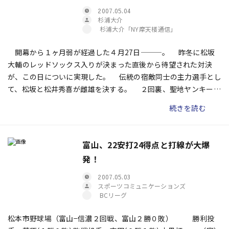
2007.05.04
杉浦大介
杉浦大介「NY摩天楼通信」
開幕から１ヶ月弱が経過した４月27日―――。 昨冬に松坂
大輔のレッドソックス入りが決まった直後から待望された対決
が、この日についに実現した。 伝統の宿敵同士の主力選手とし
て、松坂と松井秀喜が雌雄を決する。 ２回裏、聖地ヤンキース
タジアムのマウンドに松坂が上がり、打席には松井秀喜が立っ
続きを読む
た。第１球が投じられたとき、球場中で炊かれた多数のフラッシ
ュのおかげで、一瞬目の前が見えなくなった。
富山、22安打24得点と打線が大爆
発！
2007.05.03
スポーツコミュニケーションズ
BCリーグ
松本市野球場（富山−信濃２回戦、富山２勝０敗） 勝利投