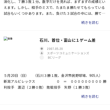
消化し、７勝３敗１分。数字だけを見れば、まずまずの成績とい
えます。しかし、相手のミスで、たまたま勝たせてもらっている
試合もいくつかあります。また、負けた３試合の中には、勝てる
試合もありました。もちろん、選手はみんな一生懸命です。それ
続きを読む
でも、日々の練習で何度も繰り返しやっている基本に忠実なプレ
ーが、試合でできていないことが多々あります。
石川、首位・富山に１ゲーム差
2007.05.20
スポーツコミュニケーションズ
BCリーグ
５月20日（日） （石川３勝１敗、金沢市民野球場、905人）
新潟アルビレックス ０ ＝ ０００００００００ 勝
利投手 渡辺（２勝０敗） 敗戦投手 矢野（１勝３敗）
続きを読む