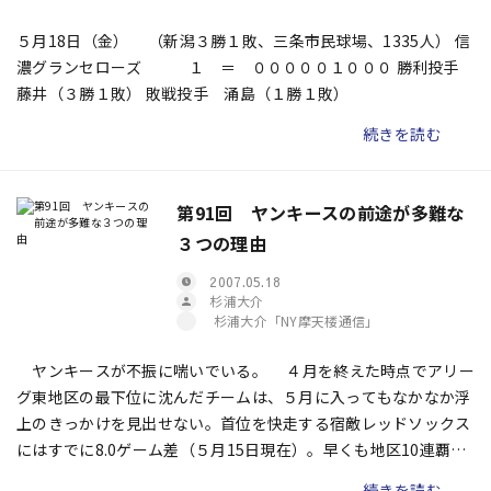
５月18日（金） （新潟３勝１敗、三条市民球場、1335人） 信
濃グランセローズ １ ＝ ０００００１０００ 勝利投手
藤井（３勝１敗） 敗戦投手 涌島（１勝１敗）
続きを読む
第91回 ヤンキースの前途が多難な
３つの理由
2007.05.18
杉浦大介
杉浦大介「NY摩天楼通信」
ヤンキースが不振に喘いでいる。 ４月を終えた時点でアリー
グ東地区の最下位に沈んだチームは、５月に入ってもなかなか浮
上のきっかけを見出せない。首位を快走する宿敵レッドソックス
にはすでに8.0ゲーム差（５月15日現在）。早くも地区10連覇に
黄信号が灯り、地元ニューヨークにも危機感が漂っている。 も
続きを読む