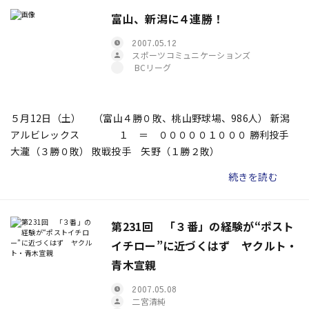
富山、新潟に４連勝！
2007.05.12
スポーツコミュニケーションズ
BCリーグ
５月12日（土） （富山４勝０敗、桃山野球場、986人） 新潟
アルビレックス １ ＝ ０００００１０００ 勝利投手
大瀧（３勝０敗） 敗戦投手 矢野（１勝２敗）
続きを読む
第231回 「３番」の経験が“ポスト
イチロー”に近づくはず ヤクルト・
青木宣親
2007.05.08
二宮清純