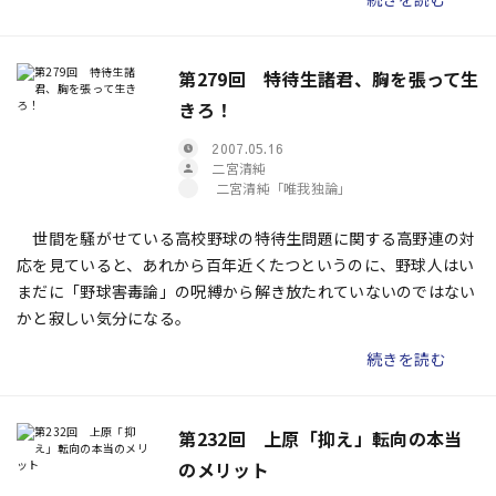
っともヤンキースは２年前にも、11勝19敗のスタートから逆転
で地区優勝を飾ったことがあった。そんな実績を背景に楽観論を
唱える向きも多い。だが今季の場合には具体的な中身を見ていっ
第279回 特待生諸君、胸を張って生
ても、彼らの前途はかなり多難に思えてくる。今回はその不振の
きろ！
要因、さらに先行きが暗いと思える理由を３つピックアップして
見ていきたい。
2007.05.16
二宮清純
二宮清純「唯我独論」
世間を騒がせている高校野球の特待生問題に関する高野連の対
応を見ていると、あれから百年近くたつというのに、野球人はい
まだに「野球害毒論」の呪縛から解き放たれていないのではない
かと寂しい気分になる。
続きを読む
第232回 上原「抑え」転向の本当
のメリット