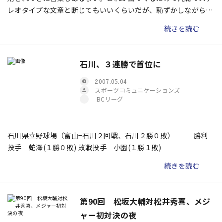
レオタイプな文章と断じてもいいくらいだが、恥ずかしながら、
つい使ってしまいました。世の中は毎年何も変わらないように見
続きを読む
えるけれども、人って結構変わるもんだ、ということですよね。
よく知らないが。 そう。人は変わらないようで変わるものなの
である。
石川、３連勝で首位に
2007.05.04
スポーツコミュニケーションズ
BCリーグ
石川県立野球場（富山−石川２回戦、石川２勝０敗） 勝利
投手 蛇澤(１勝０敗) 敗戦投手 小園(１勝１敗)
続きを読む
第90回 松坂大輔対松井秀喜、メジ
ャー初対決の夜