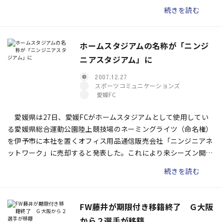
が飛躍的に上がっているのは事実ですが、まだまだ世界基準に達
続きを読む
していないことがよくわかりました。
ホームスタジアムの名称が「ニンジ
ニアスタジアム」に
2007.12.27
スポーツコミュニケーションズ
愛媛FC
愛媛県は27日、愛媛FCがホームスタジアムとして使用してい
る愛媛県総合運動公園陸上競技場のネーミングライツ（命名権）
を伊予市に本社を置くオフィス用品通信販売会社「ニンジニアネ
ットワーク」に売却すると発表した。これにより来シーズン開幕
からスタジアムの名称が「ニンジニアスタジアム」（略称ニンス
続きを読む
タ）に変更となる。
FW藤井が期限付き移籍終了 Ｇ大阪
から２選手が移籍