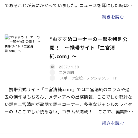
であることが気にかかっていました。ニュースを耳にした時は、
「とうとう、そういう時期がきてしまったのか」と思いました
続きを読む
ね。代表監督という結果を求められる立場でメディアから大きな
プレッシャーがかかっていたのでしょう。
*おすすめコーナーの一部を特別公
開！ 〜携帯サイト「二宮清
純.com」〜
2007.11.30
二宮寿朗
スポーツ全般／ノンジャンル TP
携帯公式サイト「二宮清純.com」では二宮清純のコラムや過
去の傑作はもちろん、メディアへの出演情報、ここでしか聴けな
い話を二宮清純が電話で語るコーナー、多彩なジャンルのライタ
ーの「ここでしか読めない」コラムが満載！ ここで、編集部イ
チオシのコーナーの一部をご紹介します！
続きを読む