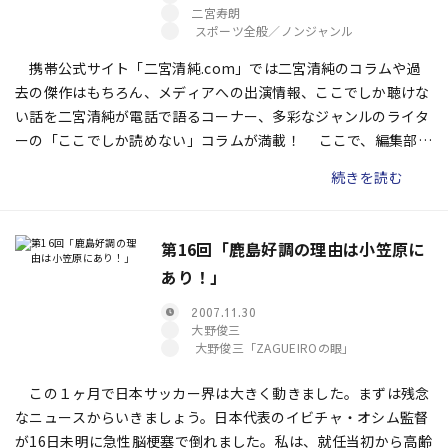
二宮寿朗
スポーツ全般／ノンジャンル
携帯公式サイト「二宮清純.com」では二宮清純のコラムや過
去の傑作はもちろん、メディアへの出演情報、ここでしか聴けな
い話を二宮清純が電話で語るコーナー、多彩なジャンルのライタ
ーの「ここでしか読めない」コラムが満載！ ここで、編集部イ
チオシのコーナーの一部をご紹介します！
続きを読む
第16回「鹿島好調の理由は小笠原に
あり！」
2007.11.30
大野俊三
大野俊三「ZAGUEIROの眼」
この１ヶ月で日本サッカー界は大きく動きました。まずは残念
なニュースからいきましょう。日本代表のイビチャ・オシム監督
が16日未明に急性脳梗塞で倒れました。私は、就任当初から高齢