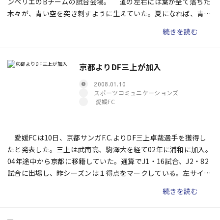
ンペリエのBチームの試合会場。 道の左右には葉が全て落ちた
木々が、青い空を突き刺すように生えていた。夏になれば、青々
とした葉が茂っているのだろうが、この時期は寒々しい印象を与
続きを読む
えた。
京都よりDF三上が加入
2008.01.10
スポーツコミュニケーションズ
愛媛FC
愛媛FCは10日、京都サンガF.C.よりDF三上卓哉選手を獲得し
たと発表した。三上は武南高、駒澤大を経て02年に浦和に加入。
04年途中から京都に移籍していた。通算でJ1・16試合、J2・82
試合に出場し、昨シーズンは１得点をマークしている。左サイド
バックを本職にしており、生え抜きの星野真悟とのポジション争
続きを読む
いが激化しそうだ。