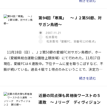
続きを読む
第94回「寒風」 〜Ｊ２第50節、対
サガン鳥栖〜
2007.11.21
松本晋司
松本晋司「愛媛FC、背番号12の視点」
11月18日（日）、Ｊ２第50節の愛媛FC対サガン鳥栖が、ホー
ム（愛媛県総合運動公園陸上競技場）にて行われた。11月17日
現在、愛媛FCは４連敗中。下位チームに星を取りこぼすなど、不
振が続いている。過去４戦で１得点のみということで、決定力不
足を指摘する厳しい声も多い。
続きを読む
近藤の同点弾も昇格後ワーストの５
連敗 〜Ｊリーグ ディヴィジョン