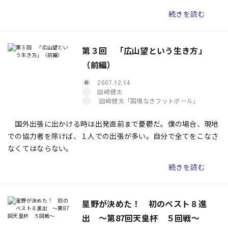
チオシのコーナーの一部をご紹介します！
続きを読む
第３回 「広山望という生き方」
（前編）
2007.12.14
田崎健太
田崎健太「国境なきフットボール」
国外出張に出かける時は出発直前まで憂鬱だ。僕の場合、現地
での協力者を除けば、１人での出張が多い。自分で全てをこなさ
なくてはならない。
続きを読む
星野が決めた！ 初のベスト８進
出 〜第87回天皇杯 ５回戦〜