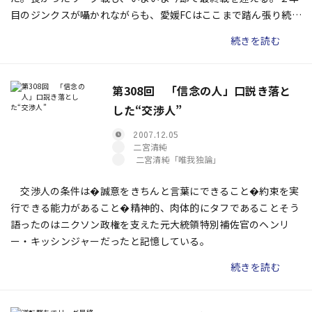
目のジンクスが囁かれながらも、愛媛FCはここまで踏ん張り続
け、リーグ戦10位のポジションをキープしてきた。
続きを読む
第308回 「信念の人」口説き落と
した“交渉人”
2007.12.05
二宮清純
二宮清純「唯我独論」
交渉人の条件は�誠意をきちんと言葉にできること�約束を実
行できる能力があること�精神的、肉体的にタフであること――そう
語ったのはニクソン政権を支えた元大統領特別補佐官のヘンリ
ー・キッシンジャーだったと記憶している。
続きを読む