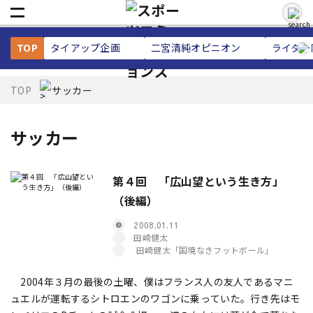
TOP
タイアップ企画
二宮清純
オピニオン
ライター
TOP
サッカー
サッカー
第４回 「広山望という生き方」
（後編）
2008.01.11
田崎健太
田崎健太「国境なきフットボール」
2004年３月の最後の土曜、僕はフランス人の友人であるマニ
ュエルが運転するシトロエンのワゴンに乗っていた。行き先はモ