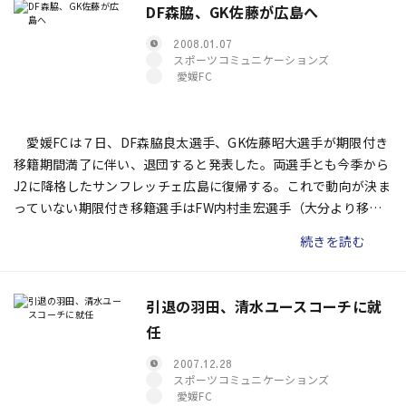
DF森脇、GK佐藤が広島へ
2008.01.07
スポーツコミュニケーションズ
愛媛FC
愛媛FCは７日、DF森脇良太選手、GK佐藤昭大選手が期限付き
移籍期間満了に伴い、退団すると発表した。両選手とも今季から
J2に降格したサンフレッチェ広島に復帰する。これで動向が決ま
っていない期限付き移籍選手はFW内村圭宏選手（大分より移
籍）のみとなった。
続きを読む
引退の羽田、清水ユースコーチに就
任
2007.12.28
スポーツコミュニケーションズ
愛媛FC