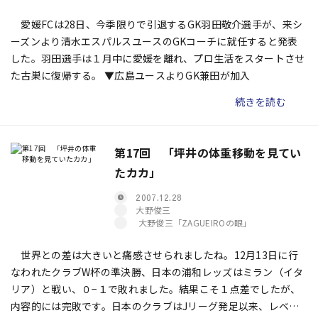
愛媛FCは28日、今季限りで引退するGK羽田敬介選手が、来シ
ーズンより清水エスパルスユースのGKコーチに就任すると発表
した。羽田選手は１月中に愛媛を離れ、プロ生活をスタートさせ
た古巣に復帰する。 ▼広島ユースよりGK兼田が加入
続きを読む
第17回 「坪井の体重移動を見てい
たカカ」
2007.12.28
大野俊三
大野俊三「ZAGUEIROの眼」
世界との差は大きいと痛感させられましたね。12月13日に行
なわれたクラブW杯の準決勝、日本の浦和レッズはミラン（イタ
リア）と戦い、０−１で敗れました。結果こそ１点差でしたが、
内容的には完敗です。日本のクラブはJリーグ発足以来、レベル