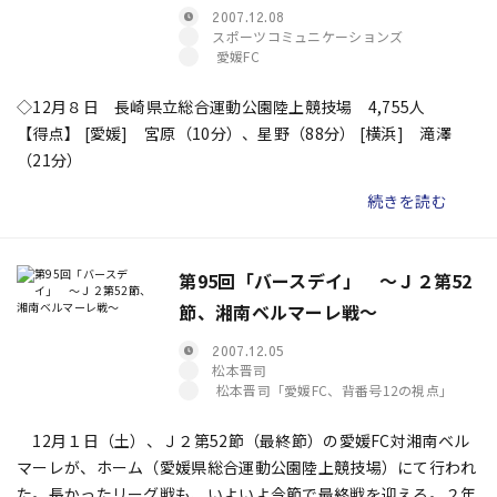
2007.12.08
スポーツコミュニケーションズ
愛媛FC
◇12月８日 長崎県立総合運動公園陸上競技場 4,755人
【得点】 [愛媛] 宮原（10分）、星野（88分） [横浜] 滝澤
（21分）
続きを読む
第95回「バースデイ」 〜Ｊ２第52
節、湘南ベルマーレ戦〜
2007.12.05
松本晋司
松本晋司「愛媛FC、背番号12の視点」
12月１日（土）、Ｊ２第52節（最終節）の愛媛FC対湘南ベル
マーレが、ホーム（愛媛県総合運動公園陸上競技場）にて行われ
た。長かったリーグ戦も、いよいよ今節で最終戦を迎える。２年