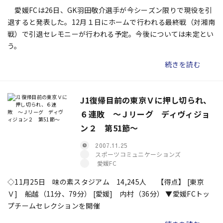
愛媛FCは26日、GK羽田敬介選手が今シーズン限りで現役を引
退すると発表した。12月１日にホームで行われる最終戦（対湘南
戦）で引退セレモニーが行われる予定。今後については未定とい
う。
続きを読む
J1復帰目前の東京Ｖに押し切られ、
６連敗 〜Ｊリーグ ディヴィジョ
ン２ 第51節〜
2007.11.25
スポーツコミュニケーションズ
愛媛FC
◇11月25日 味の素スタジアム 14,245人 【得点】 [東京
Ｖ] 船越（11分、79分） [愛媛] 内村（36分） ▼愛媛FCトッ
プチームセレクションを開催