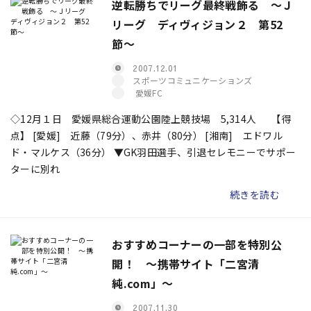
逆転勝ちでリーグ最終戦飾る 〜Ｊ
リーグ ディヴィジョン２ 第52
節〜
2007.12.01
スポーツコミュニケーションズ
愛媛FC
◇12月１日 愛媛県総合運動公園陸上競技場 5,314人 【得
点】 [愛媛] 近藤（79分）、赤井（80分） [湘南] エドワル
ド・マルケス（36分） ▼GK羽田選手、引退セレモニーでサポー
ターに別れ
続きを読む
おすすめコーナーの一部を特別公
開！ 〜携帯サイト「二宮清
純.com」〜
2007.11.30