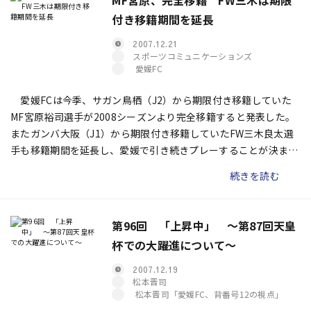
MF宮原、完全移籍 FW三木は期限
付き移籍期間を延長
2007.12.21
スポーツコミュニケーションズ
愛媛FC
愛媛FCは今季、サガン鳥栖（J2）から期限付き移籍していた
MF宮原裕司選手が2008シーズンより完全移籍すると発表した。
またガンバ大阪（J1）から期限付き移籍していたFW三木良太選
手も移籍期間を延長し、愛媛で引き続きプレーすることが決まっ
た。
続きを読む
第96回 「上昇中」 〜第87回天皇
杯での大躍進について〜
2007.12.19
松本晋司
松本晋司「愛媛FC、背番号12の視点」