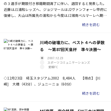
の３選手が期限付き移籍期間満了に伴い、退団すると発表した。
近藤はJ1浦和レッズへ、ジョジマールはJ2ヴァンフォーレ甲府に
復帰し、大山は所属先の浦和から今度はJ2湘南ベルマーレへ期限
付き移籍する。
続きを読む
川崎の破壊力に、ベスト４への夢散
る 〜第87回天皇杯 準々決勝〜
2007.12.23
スポーツコミュニケーションズ
愛媛FC
◇12月23日 埼玉スタジアム2002 8,484人 【得点】 [川
崎] 大橋（43分）、ジュニーニョ（60分）
続きを読む