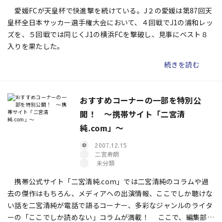
愛媛FCが天皇杯で快進撃を続けている。J２の愛媛は第87回天
皇杯全日本サッカー選手権大会において、４回戦でJ1の浦和レッ
ズを、５回戦では同じくJ1の横浜FCを撃破し、見事にベスト８
入りを果たした。
続きを読む
おすすめコーナーの一部を特別公
開！ 〜携帯サイト「二宮清
純.com」〜
2007.12.15
二宮寿朗
未分類
携帯公式サイト「二宮清純.com」では二宮清純のコラムや過
去の傑作はもちろん、メディアへの出演情報、ここでしか聴けな
い話を二宮清純が電話で語るコーナー、多彩なジャンルのライタ
ーの「ここでしか読めない」コラムが満載！ ここで、編集部イ