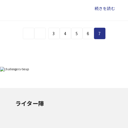
本代表メンバーとして世界選手権とアジア大会に出場した経験を
続きを読む
持つ大国香奈子監督。日本リーグ開幕を前に、大国監督と、副キ
ャプテンの門屋美香選手に、現在のチーム状況、シーズンに向け
ての意気込みを訊いた。 ※「いよぎんレポート」では社会人リー
グで活躍する伊予銀行女子ソフトボール部、男子テニス部の活動
3
4
5
6
7
のようすをお届けしていきます（月１回更新予定）。
ライター陣