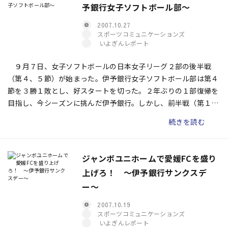
予銀行女子ソフトボール部〜
2007.10.27
スポーツコミュニケーションズ
いよぎんレポート
９月７日、女子ソフトボールの日本女子リーグ２部の後半戦
（第４、５節）が始まった。伊予銀行女子ソフトボール部は第４
節を３勝１敗とし、好スタートを切った。２年ぶりの１部復帰を
目指し、今シーズンに挑んだ伊予銀行。しかし、前半戦（第１〜
３節）は４勝５敗と負け越し、苦しい状況が続いた。果たして後
続きを読む
半戦までの約３カ月間、どのようにチームの立て直しを図ったの
か。大国香奈子監督に訊いた。
ジャンボユニホームで愛媛FCを盛り
上げろ！ 〜伊予銀行サンクスデ
ー〜
2007.10.19
スポーツコミュニケーションズ
いよぎんレポート