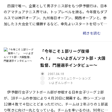
四国で唯一、企業として男子テニス部をもつ伊予銀行は、日本
のアマチュアテニス界では、トップレベルを誇る。今年度もダブ
ルスでは神戸オープン、九州毎日オープン、関西オープンと、参
加した３大会全てに優勝するなど、幸先よいスタートを切ってい
る。最大の目標は毎年12月、１月に行なわれる日本リーグでの決
続きを読む
勝トーナメント進出だ。
「今年こそ１部リーグ復帰
へ！」 〜いよぎんソフト部・大国
監督、門屋選手インタビュー〜
2007.04.18
スポーツコミュニケーションズ
いよぎんレポート
伊予銀行女子ソフトボール部が参戦する日本女子リーグ２部
が、18チームの参加により４月20日に開幕する。昨シーズンは
12勝４敗で４位にとどまっただけに、チームは２年ぶりの１部返
り咲きに向け一丸となっている。チームを率いるのは、90年に日