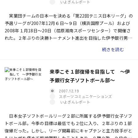
いよぎんレポート
実業団チームの日本一を決める「第22回テニス日本リーグ」の
予選リーグが2007年12月６日〜９日（横浜国際プール）および
2008年１月18日〜20日（荏原湘南スポーツセンター）で開催さ
れた。２年ぶりの決勝トーナメント進出を目指した伊予銀行男子
テニス部だったが、惜しくも４位にとどまり、あと一歩のところ
続きを読む
で目標達成には及ばなかった。 しかし、選手たちは精一杯戦
い、実力を出し切った。次のシーズンに向けて得られたものもあ
っただろう。果たして、伊予銀行にとってどのような大会となっ
来季こそ１部復帰を目指して 〜伊
たのか。大会期間中、選手を鼓舞し、支え続けた横井晃一監督に
予銀行女子ソフトボール部〜
訊いた。
2007.12.19
スポーツコミュニケーションズ
いよぎんレポート
日本女子ソフトボールリーグ２部に所属する伊予銀行女子ソフ
トボール部。今季の目標は最低でも２位に入り、２年ぶりの１部
復帰だった。しかし、リーグ開幕前にキャプテンと主力投手がと