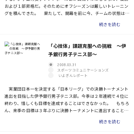
および１部昇格だ。そのためにオフシーズンは厳しいトレーニン
グを積んできた。 果たして、開幕を前に今、チームの状態はど
うなのか。昨季を振り返りながら、リーグ戦に向けての意気込み
続きを読む
を、川野真代キャプテンと中田麻樹副キャプテンに訊いた。
「心技体」課題克服への挑戦 〜伊
予銀行男子テニス部〜
2008.03.31
スポーツコミュニケーションズ
いよぎんレポート
実業団日本一を決定する「日本リーグ」での決勝トーナメント
進出を目指した伊予銀行男子テニス部。今季は２年連続で４位に
終わり、惜しくも目標を達成することはできなかった。 もちろ
ん、来季の目標は３年ぶりに決勝トーナメントに進出すること
だ。しかし、目標を達成するためには、さらなるレベルアップが
続きを読む
不可欠だ。では今、チームには何が必要とされているのか――。キャ
プテンとして２年目を迎えた日下部聡選手に各選手の現状と課題