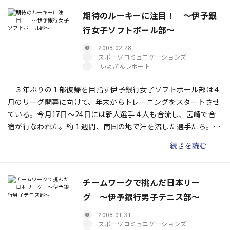
について訊いた。
期待のルーキーに注目！ 〜伊予銀
行女子ソフトボール部〜
2008.02.28
スポーツコミュニケーションズ
いよぎんレポート
３年ぶりの１部復帰を目指す伊予銀行女子ソフトボール部は４
月のリーグ開幕に向けて、年末からトレーニングをスタートさせ
ている。今月17日〜24日には新人選手４人も合流し、宮崎で合
宿が行なわれた。約１週間、南国の地で汗を流した選手たち。果
たしてどのような収穫が得られたのか。合宿を終えたばかりの大
続きを読む
國香奈子監督に合宿で掴んだ手ごたえや注目する選手について訊
いた。
チームワークで挑んだ日本リー
グ 〜伊予銀行男子テニス部〜
2008.01.31
スポーツコミュニケーションズ