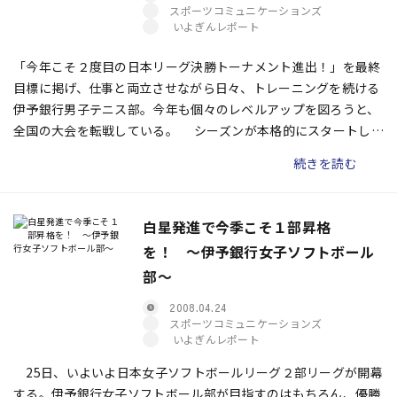
スポーツコミュニケーションズ
いよぎんレポート
「今年こそ２度目の日本リーグ決勝トーナメント進出！」を最終
目標に掲げ、仕事と両立させながら日々、トレーニングを続ける
伊予銀行男子テニス部。今年も個々のレベルアップを図ろうと、
全国の大会を転戦している。 シーズンが本格的にスタートして
約２カ月。現在のチーム状況について、元キャプテンで現在はコ
続きを読む
ーチ的役割も果たしている湯地和愛選手に訊いた。
白星発進で今季こそ１部昇格
を！ 〜伊予銀行女子ソフトボール
部〜
2008.04.24
スポーツコミュニケーションズ
いよぎんレポート
25日、いよいよ日本女子ソフトボールリーグ２部リーグが開幕
する。伊予銀行女子ソフトボール部が目指すのはもちろん、優勝