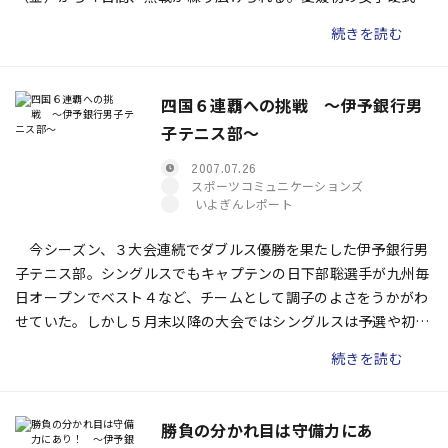
球チーム「マドンナ松山」も２年連続の出場となる。
続きを読む
四国６連覇への挑戦 〜伊予銀行男
子テニス部〜
2007.07.26
スポーツコミュニケーションズ
いよぎんレポート
今シーズン、３大会連続でダブルス優勝を果たした伊予銀行男
子テニス部。シングルスでもキャプテンの日下部聡選手が九州毎
日オープンでベスト４など、チームとして調子のよさをうかがわ
せていた。しかし５月末以降の大会ではシングルスは予選や初戦
敗退が相次ぎ、ダブルスでもチームとしての優勝は一つもない。
続きを読む
果たして、チーム状況、個々の調子はどうなのか――。
勝負の分かれ目は守備力にあ