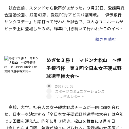
試合直前、スタンドから歓声があがった。９月23日、愛媛県総
合運動公園、J2第41節、愛媛FC対アビスパ福岡戦。「伊予銀行
サンクスデー」と銘打って行われた試合で、巨大なユニホームが
ピッチ上に登場したのだ。昨年に引き続いて行われたこのイベン
トの模様を今回はレポートしたい。
続きを読む
めざせ３勝！ マドンナ松山 〜伊
予銀行杯 第３回全日本女子硬式野
球選手権大会〜
2007.08.03
スポーツコミュニケーションズ
いよぎんレポート
高校、大学、社会人の女子硬式野球チームが一同に顔を合わ
せ、日本一を決定する「全日本女子硬式野球選手権大会」は今年
で３回目を迎えた。昨年に引き続き、松山を舞台に８月４日
（金）から４日間、熱戦が繰り広げられる。愛媛初の女子硬式野