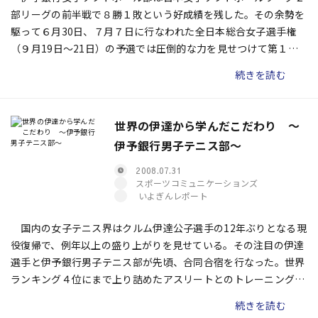
部リーグの前半戦で８勝１敗という好成績を残した。その余勢を
駆って６月30日、７月７日に行なわれた全日本総合女子選手権
（９月19日〜21日）の予選では圧倒的な力を見せつけて第１代
表権を獲得した。だが、国体四国予選では初戦敗退を喫し、５年
続きを読む
間守り続けてきた四国代表の座を獲得することができなかった。
果たして敗因はどこにあったのか。 ９月５日から再開するリー
グ戦に向けて現在のチーム状態や課題、そしてリーグ優勝へのキ
世界の伊達から学んだこだわり 〜
ーポイントを大國香奈子監督に訊いた。
伊予銀行男子テニス部〜
2008.07.31
スポーツコミュニケーションズ
いよぎんレポート
国内の女子テニス界はクルム伊達公子選手の12年ぶりとなる現
役復帰で、例年以上の盛り上がりを見せている。その注目の伊達
選手と伊予銀行男子テニス部が先頃、合同合宿を行なった。世界
ランキング４位にまで上り詰めたアスリートとのトレーニング
で、伊予銀行の選手たちは何を学ぶことができたのか。横井晃一
続きを読む
監督に合宿での様子を訊いた。