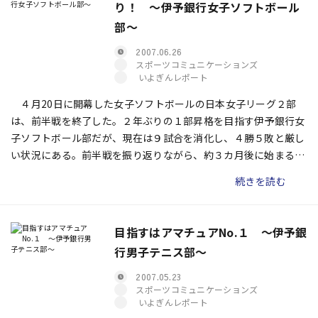
り！ 〜伊予銀行女子ソフトボール
部〜
2007.06.26
スポーツコミュニケーションズ
いよぎんレポート
４月20日に開幕した女子ソフトボールの日本女子リーグ２部
は、前半戦を終了した。２年ぶりの１部昇格を目指す伊予銀行女
子ソフトボール部だが、現在は９試合を消化し、４勝５敗と厳し
い状況にある。前半戦を振り返りながら、約３カ月後に始まる後
半戦に向けての意気込みを大国香奈子監督と中田麻樹副キャプテ
続きを読む
ンに訊いた。
目指すはアマチュアNo.１ 〜伊予銀
行男子テニス部〜
2007.05.23
スポーツコミュニケーションズ
いよぎんレポート