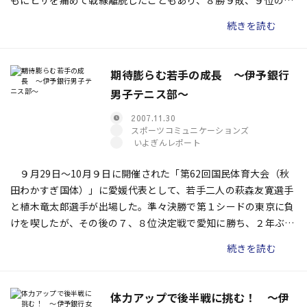
もにヒザを痛めて戦線離脱したこともあり、８勝９敗、９位の成
績に終わった。 来シーズンこそ、１部復帰を果たすためには何
続きを読む
が必要なのか。後半戦を振り返りながら、チームの課題について
大国香奈子監督に訊いた。
期待膨らむ若手の成長 〜伊予銀行
男子テニス部〜
2007.11.30
スポーツコミュニケーションズ
いよぎんレポート
９月29日〜10月９日に開催された「第62回国民体育大会（秋
田わかすぎ国体）」に愛媛代表として、若手二人の萩森友寛選手
と植木竜太郎選手が出場した。準々決勝で第１シードの東京に負
けを喫したが、その後の７、８位決定戦で愛知に勝ち、２年ぶり
に入賞を果たした。「最低条件はクリアできた」としながらも、
続きを読む
さらに上を目指す二人に３日間にわたる熱戦を振り返ってもらっ
た。
体力アップで後半戦に挑む！ 〜伊