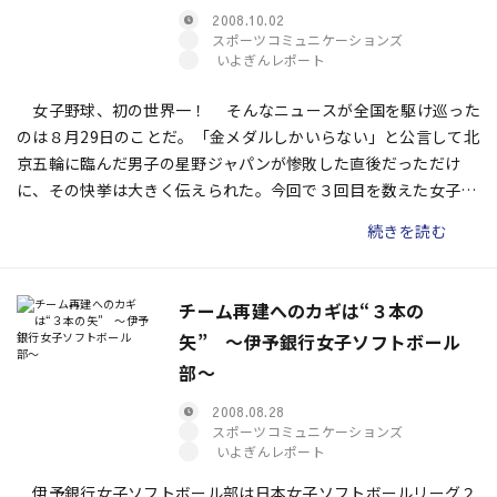
2008.10.02
スポーツコミュニケーションズ
いよぎんレポート
女子野球、初の世界一！ そんなニュースが全国を駆け巡った
のは８月29日のことだ。「金メダルしかいらない」と公言して北
京五輪に臨んだ男子の星野ジャパンが惨敗した直後だっただけ
に、その快挙は大きく伝えられた。今回で３回目を数えた女子野
球ワールドカップ。松山市で行われた同大会で、ひときわ大きな
続きを読む
声援を浴びた選手がいた。地元の女子硬式野球クラブ「マドンナ
松山」から出場した大川由紀子選手だ。
チーム再建へのカギは“３本の
矢” 〜伊予銀行女子ソフトボール
部〜
2008.08.28
スポーツコミュニケーションズ
いよぎんレポート
伊予銀行女子ソフトボール部は日本女子ソフトボールリーグ２