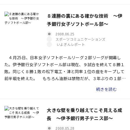
８連勝の裏にある確かな技術 〜伊
予銀行女子ソフトボール部〜
2008.06.25
スポーツコミュニケーションズ
いよぎんレポート
４月25日、日本女子ソフトボールリーグ２部リーグが開幕し
た。伊予銀行女子ソフトボール部は現在、９試合を終えて８勝１
敗。同じく８勝１敗の松下電工・津と同率１位の座をキープして
前半戦を終えた。 もちろん油断は禁物だが、３年ぶりの１部復
帰への確かな手応えをつかみつつある。前半戦の勝因、そして昨
続きを読む
季との違いはどこにあるのか。大國香奈子監督に前半戦を振り返
ってもらった。
大きな壁を乗り越えてこそ見える成
長 〜伊予銀行男子テニス部〜
2008.05.28