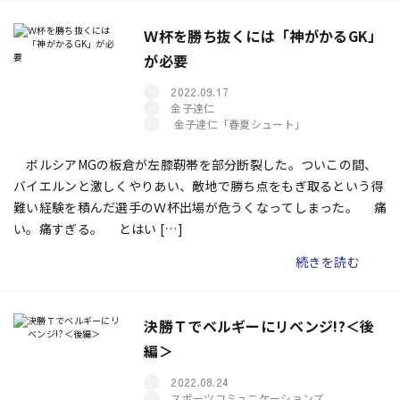
Ｗ杯を勝ち抜くには「神がかるGK」
が必要
2022.09.17
金子達仁
金子達仁「春夏シュート」
ボルシアMGの板倉が左膝靭帯を部分断裂した。ついこの間、
バイエルンと激しくやりあい、敵地で勝ち点をもぎ取るという得
難い経験を積んだ選手のＷ杯出場が危うくなってしまった。 痛
い。痛すぎる。 とはい […]
続きを読む
決勝Ｔでベルギーにリベンジ!?＜後
編＞
2022.08.24
スポーツコミュニケーションズ