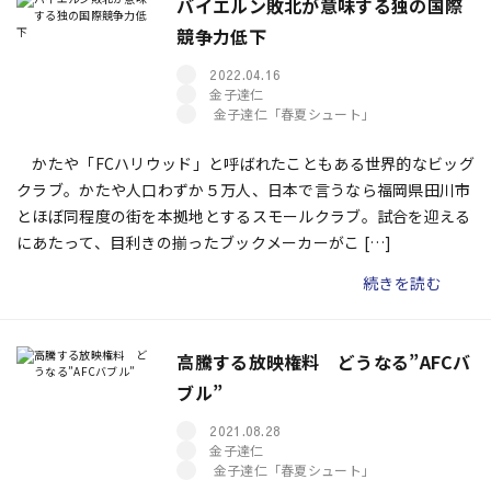
バイエルン敗北が意味する独の国際
競争力低下
2022.04.16
金子達仁
金子達仁「春夏シュート」
かたや「FCハリウッド」と呼ばれたこともある世界的なビッグ
クラブ。かたや人口わずか５万人、日本で言うなら福岡県田川市
とほぼ同程度の街を本拠地とするスモールクラブ。試合を迎える
にあたって、目利きの揃ったブックメーカーがこ […]
続きを読む
高騰する放映権料 どうなる”AFCバ
ブル”
2021.08.28
金子達仁
金子達仁「春夏シュート」