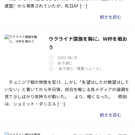
連盟）から発表されていたが、先日AF […]
続きを読む
ウクライナ国旗を胸に、Ｗ杯を戦お
う
2022.06.18
金子達仁
金子達仁「春夏シュート」
チュニジア戦の惨敗を受け、しかし「失望はしたが絶望はして
いない」と書いてから半日後、試合を報じる各メディアの論調を
見て少しばかり気持ちが動いた。 より、暗くなった。 原因
は、シュミット・ダニエル […]
続きを読む