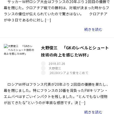
サッカーＷ杯ロシア大会はフランスの20年ぶり２回目の優勝で
幕を閉じた。クロアチア戦での勝利は、対戦が決まった時からフ
ランスの優位が伝えられていたので驚きはない。 クロアチア
が中３日であるのに対し […]
続きを読む
大野俊三 「GKのレベルとシュート
技術の向上を感じたＷ杯」
2018.07.26
大野俊三
2018ロシアより愛をこめて
ロシアＷ杯はフランス代表が20年ぶり２回目の優勝を果たし、
幕を閉じました。特にフランスの10番を背負ったFWキリアン・
エムバペはすごいインパクトを残しました。“とんでもない怪物
が出てきたな”というのが率直な感想です。決 […]
続きを読む