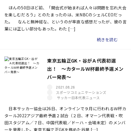
ほんの50日ほど前、「開会式が始まれば人々は問題を忘れ大会
を楽しむだろう」とのたまったのは、米NBCのシェルCEOだっ
た。 なんと無神経な、というのが率直な感想だったが、彼の言
葉には正しい部分もあった。わた […]
続きを読む
東京五輪正GK・谷がＡ代表初選
出！ ～カタールＷ杯最終予選メン
バー発表～
2021.08.26
スポーツコミュニケーションズ
サッカー日本代表ニュース
日本サッカー協会は26日、オンラインで９月に行われるＷ杯カ
タール2022アジア最終予選２試合（２日、オマーン代表戦・吹
田スタジアム／７日、中国代表戦／ドーハ・会場未定）のメンバ
ーを発表した。東京五輪で正GKを務めた谷晃 […]