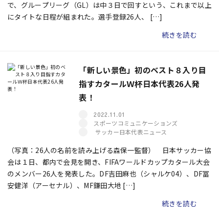
で、グループリーグ（GL）は中３日で回すという、これまで以上
にタイトな日程が組まれた。選手登録26人、 […]
続きを読む
「新しい景色」初のベスト８入り目
指すカタールＷ杯日本代表26人発
表！
2022.11.01
スポーツコミュニケーションズ
サッカー日本代表ニュース
（写真：26人の名前を読み上げる森保一監督） 日本サッカー協
会は１日、都内で会見を開き、FIFAワールドカップカタール大会
のメンバー26人を発表した。DF吉田麻也（シャルケ04）、DF冨
安健洋（アーセナル）、MF鎌田大地 […]
続きを読む