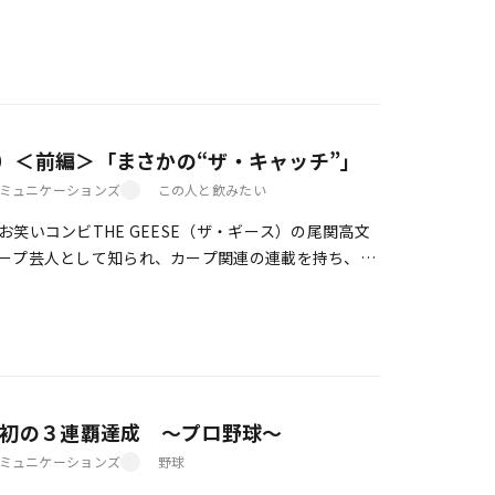
CS進出の可能性が消える。いわば、背水の陣 […]
）＜前編＞「まさかの“ザ・キャッチ”」
ミュニケーションズ
この人と飲みたい
笑いコンビTHE GEESE（ザ・ギース）の尾関高文
ープ芸人として知られ、カープ関連の連載を持ち、応
ます。今回はセ・リーグ３連覇を雲海酒造の […]
上初の３連覇達成 ～プロ野球～
ミュニケーションズ
野球