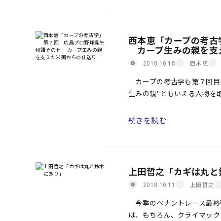
西本恵「カープの考古
カープ生みの親を支
西本恵
2018.10.18
カープの考古学も第７回目
生みの親"ともいえる人物を
谷川昇である。今回の考古学
[…]
続きを読む
上田哲之「カギは丸と
上田哲之
2018.10.11
今季のペナントレース最終戦
は、もちろん、クライマック