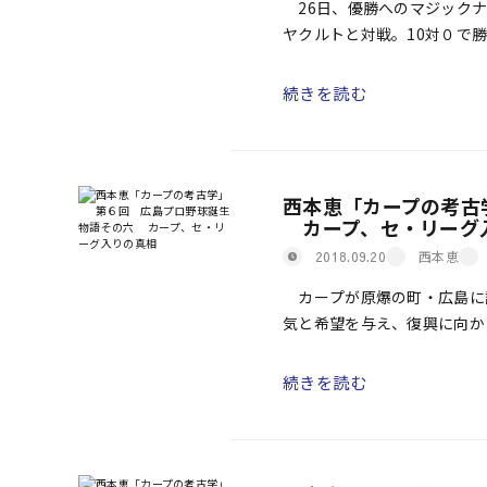
26日、優勝へのマジックナ
ヤクルトと対戦。10対０で
2016年から３年連続９回目
続きを読む
西本恵「カープの考古
カープ、セ・リーグ
西本恵
2018.09.20
カープが原爆の町・広島に
気と希望を与え、復興に向か
でもないことだ。では、なぜ
[…]
続きを読む