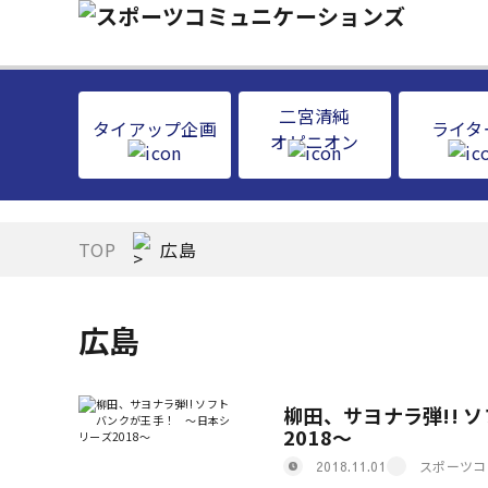
二宮清純
タイアップ企画
ライタ
オピニオン
TOP
広島
広島
柳田、サヨナラ弾!! 
2018～
スポーツコ
2018.11.01