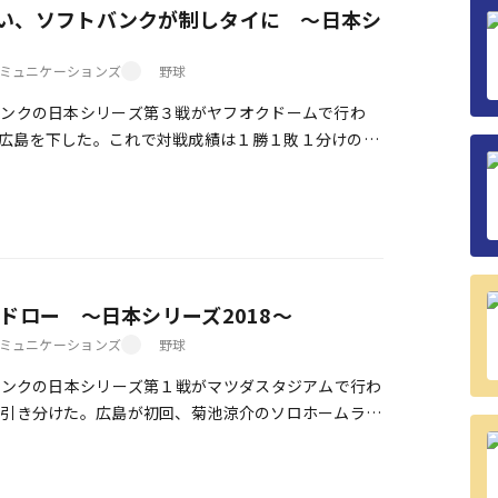
い、ソフトバンクが制しタイに ～日本シ
ミュニケーションズ
野球
ンクの日本シリーズ第３戦がヤフオクドームで行わ
広島を下した。これで対戦成績は１勝１敗１分けのタ
クス、シリーズ本拠地10連勝（ソフ […]
ドロー ～日本シリーズ2018～
ミュニケーションズ
野球
バンクの日本シリーズ第１戦がマツダスタジアムで行わ
で引き分けた。広島が初回、菊池涼介のソロホームラン
ンクは５回、アルフレド・デスパイネの内野 […]