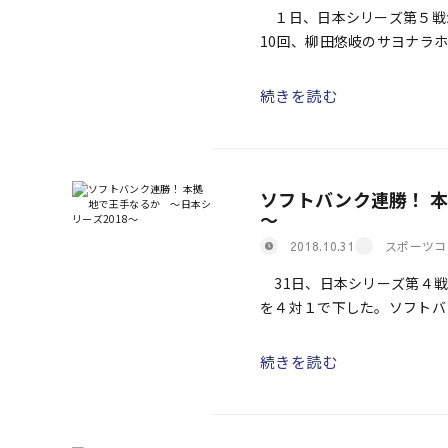
１日、日本シリーズ第５戦
10回、柳田悠岐のサヨナラ
れで３勝１敗１分と、２年連続
続きを読む
ソフトバンク連勝！ 本
～
スポーツコ
2018.10.31
31日、日本シリーズ第４戦
を４対１で下した。ソフトバ
た。 ◇第４戦 東浜、日本シ
続きを読む