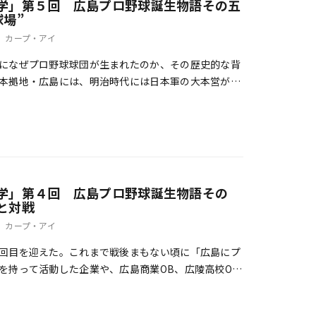
学」第５回 広島プロ野球誕生物語その五
場”
カープ・アイ
になぜプロ野球球団が生まれたのか、その歴史的な背
本拠地・広島には、明治時代には日本軍の大本営が置
と２度起きた世界大戦でも軍部中枢都市の役割を果
学」第４回 広島プロ野球誕生物語その
と対戦
カープ・アイ
回目を迎えた。これまで戦後まもない頃に「広島にプ
を持って活動した企業や、広島商業OB、広陵高校OB
てきた。原爆投下という人類史上に例のない惨事 […]