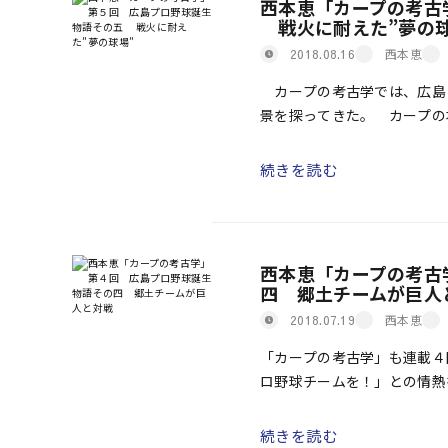
西本恵「カープの考古
戦火に耐えた”夢の球
西本恵
2018.08.16
カープの考古学では、広島
景を探ってきた。 カープの
かれ、第一次、そして第二次
[…]
続きを読む
西本恵「カープの考古
四 郷土チームが巨人
西本恵
2018.07.19
「カープの考古学」も連載４
ロ野球チームを！」との情熱
らの動きをキャッチアップし
続きを読む