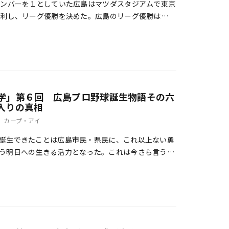
ンバーを１としていた広島はマツダスタジアムで東京
勝利し、リーグ優勝を決めた。広島のリーグ優勝は
。セ・リーグにおける３連覇はこれまで巨人しか […]
学」第６回 広島プロ野球誕生物語その六
入りの真相
カープ・アイ
誕生できたことは広島市民・県民に、これ以上ない勇
う明日への生きる活力となった。これは今さら言うま
カープが誕生したのか－－。考古学第６回はカープ