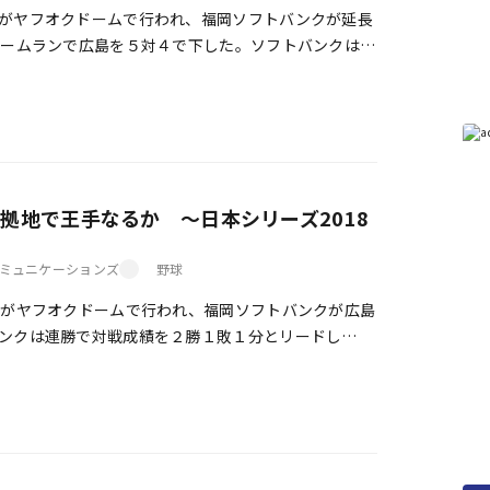
がヤフオクドームで行われ、福岡ソフトバンクが延長
ホームランで広島を５対４で下した。ソフトバンクはこ
の日本一に王手をかけた。 ◇第５ […]
拠地で王手なるか ～日本シリーズ2018
ミュニケーションズ
野球
がヤフオクドームで行われ、福岡ソフトバンクが広島
ンクは連勝で対戦成績を２勝１敗１分とリードし
リーズ初勝利（ソフトバンク２勝１敗１ […]