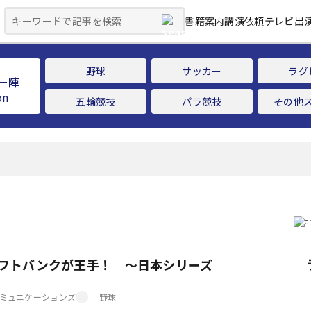
書籍案内
講演依頼
テレビ出
野球
サッカー
ラグ
ー陣
五輪競技
パラ競技
その他
ソフトバンクが王手！ ～日本シリーズ
ミュニケーションズ
野球