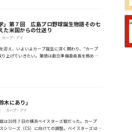
学」第７回 広島プロ野球誕生物語その七
えた米国からの仕送り
カープ・アイ
を迎え、いよいよカープ誕生に深く関わり、"カープ
取り上げていきたい。筆頭は創立準備委員長を務めた
では、カープの歴史の中であまり語られてこなかっ
鈴木にあり」
カープ・アイ
は10月７日の横浜ベイスターズ戦だった。カープ
スシリーズ（CS）に向けての調整。ベイスターズは、