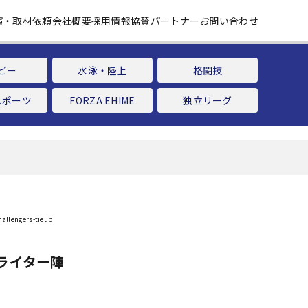
演・取材依頼
会社概要
採用情報
協賛パートナー
お問い合わせ
ビー
水泳・陸上
格闘技
スポーツ
FORZA EHIME
独立リーグ
ライター陣