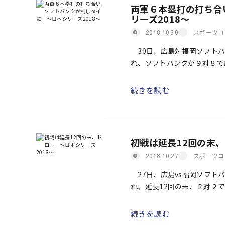
両軍６本塁打の打ち合
リーズ2018～
スポーツコ
2018.10.30
30日、広島対福岡ソフトバ
れ、ソフトバンクが９対８で
イとなった。 ◇第３戦 ホー
続きを読む
初戦は延長12回の末、
スポーツコ
2018.10.27
27日、広島vs福岡ソフト
れ、延長12回の末、２対２
などで２点を先制。ソフトバ
続きを読む