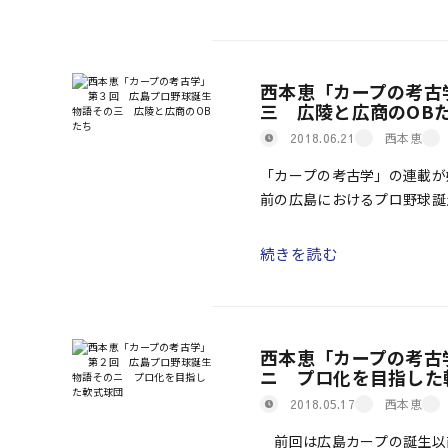
西本恵「カープの考古
三 広陵と広商のOB
西本恵
2018.06.21
「カープの考古学」の連載が
前の広島におけるプロ野球誕
城園倶楽部」や「金子物産」
[…]
続きを読む
西本恵「カープの考古
ニ プロ化を目指した
西本恵
2018.05.17
前回は広島カープの誕生以