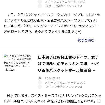
スポーツコミュニケーションズ
スポーツ全般／ノンジャンル
７日、女子バスケットボールリーグのＷリーグプレーオフ・セ
ミファイナル第２戦が東京・武蔵野の森スポーツプラザで行わ
れ、第１戦に先勝したデンソーアイリスがENEOSサンフラワー
ズを82－66で破り、６季ぶりファイナル進出を […]
続きを読む
日本男子はＷ杯王者のドイツ、女子
は７連覇中のアメリカと同組 〜パ
リ五輪バスケットボール抽選会〜
2024.03.20
スポーツコミュニケーションズ
スポーツ全般／ノンジャンル
日本時間20日、スイス・ミースでパリオリンピックのバスケッ
トボール競技（５人制のみ）の組み合わせ抽選会が行われた。日