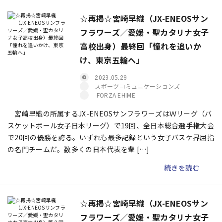
☆再掲☆宮崎早織（JX-ENEOSサン
フラワーズ／愛媛・聖カタリナ女子
高校出身）最終回「憧れを追いか
け、東京五輪へ」
2023.05.29
スポーツコミュニケーションズ
FORZA EHIME
宮崎早織の所属するJX-ENEOSサンフラワーズはＷリーグ（バ
スケットボール女子日本リーグ）で19回、全日本総合選手権大会
で20回の優勝を誇る。いずれも最多記録という女子バスケ界屈指
の名門チームだ。数多くの日本代表を輩 […]
続きを読む
☆再掲☆宮崎早織（JX-ENEOSサン
フラワーズ／愛媛・聖カタリナ女子