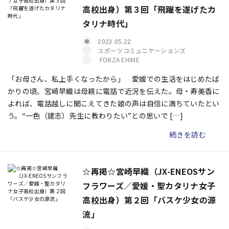
高校出身）第３回「飛躍を遂げたカ
タリナ時代」
2023.05.22
スポーツコミュニケーションズ
FORZA EHIME
「お母さん、私上手くなったから」 愛媛での生活をはじめたば
かりの頃、宮崎早織は母親に電話で近況を伝えた。母・寿美香に
よれば、電話越しに聞こえてきた娘の声は自信に満ちていたとい
う。“一色（建志）先生に教わりたい”との思いで […]
続きを読む
☆再掲☆宮崎早織（JX-ENEOSサン
フラワーズ／愛媛・聖カタリナ女子
高校出身）第２回「バスケ少女の源
流」