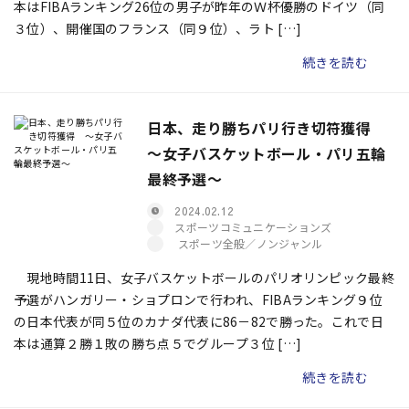
本はFIBAランキング26位の男子が昨年のＷ杯優勝のドイツ（同
３位）、開催国のフランス（同９位）、ラト […]
続きを読む
日本、走り勝ちパリ行き切符獲得
～女子バスケットボール・パリ五輪
最終予選～
2024.02.12
スポーツコミュニケーションズ
スポーツ全般／ノンジャンル
現地時間11日、女子バスケットボールのパリオリンピック最終
予選がハンガリー・ショプロンで行われ、FIBAランキング９位
の日本代表が同５位のカナダ代表に86－82で勝った。これで日
本は通算２勝１敗の勝ち点５でグループ３位 […]
続きを読む