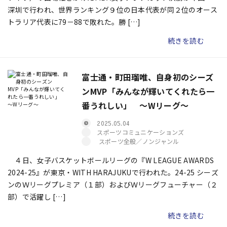
深圳で行われ、世界ランキング９位の日本代表が同２位のオース
トラリア代表に79－88で敗れた。勝 […]
続きを読む
富士通・町田瑠唯、自身初のシーズ
ンMVP「みんなが輝いてくれたら一
番うれしい」 ～Wリーグ～
2025.05.04
スポーツコミュニケーションズ
スポーツ全般／ノンジャンル
４日、女子バスケットボールリーグの『W LEAGUE AWARDS
2024-25』が東京・WITH HARAJUKUで行われた。24-25 シーズ
ンのＷリーグプレミア（１部）およびＷリーグフューチャー（２
部）で活躍し […]
続きを読む