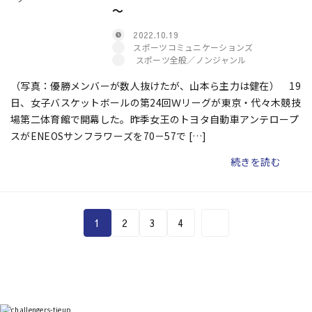
～
2022.10.19
スポーツコミュニケーションズ
スポーツ全般／ノンジャンル
（写真：優勝メンバーが数人抜けたが、山本ら主力は健在） 19
日、女子バスケットボールの第24回Ｗリーグが東京・代々木競技
場第二体育館で開幕した。昨季女王のトヨタ自動車アンテロープ
スがENEOSサンフラワーズを70－57で […]
続きを読む
1
2
3
4