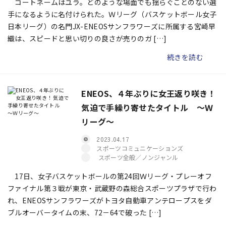
コートネームはユラ。どのような場面でも揺らぐことのない選
手になるように名付けられた。Ｗリーグ（バスケットボール女子
日本リーグ）の名門JX-ENEOSサンフラワーズに所属する宮崎早
織は、スピードと思い切りの良さが売りのガ […]
続きを読む
ENEOS、４年ぶりに女王返り咲き！
気迫で手繰り寄せたタイトル ～Ｗ
リーグ～
2023.04.17
スポーツコミュニケーションズ
スポーツ全般／ノンジャンル
17日、女子バスケットボールの第24回Ｗリーグ・プレーオフ
ファイナル第３戦が東京・武蔵野の森総合スポーツプラザで行わ
れ、ENEOSサンフラワーズがトヨタ自動車アンテロープスをダ
ブルオーバータイムの末、72－64で破った […]