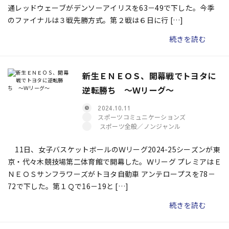
通レッドウェーブがデンソーアイリスを63－49で下した。今季
のファイナルは３戦先勝方式。第２戦は６日に行 […]
続きを読む
新生ＥＮＥＯＳ、開幕戦でトヨタに
逆転勝ち ～Ｗリーグ～
2024.10.11
スポーツコミュニケーションズ
スポーツ全般／ノンジャンル
11日、女子バスケットボールのＷリーグ2024-25シーズンが東
京・代々木競技場第二体育館で開幕した。Ｗリーグ プレミアはＥ
ＮＥＯＳサンフラワーズがトヨタ自動車 アンテロープスを78－
72で下した。第１Ｑで16－19と […]
続きを読む