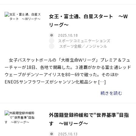
女王・富士通、白星スタート ～W
リーグ～
2025.10.18
スポーツコミュニケーションズ
スポーツ全般／ノンジャンル
女子バスケットボールの「大樹生命Ｗリーグ」プレミア＆フュ
ーチャーが18日、各地で開幕した。３連覇がかかる富士通レッド
ウェーブがデンソーアイリスを80－69で破った。そのほか
ENEOSサンフラワーズがシャンソン化粧品シャ […]
続きを読む
外国籍登録枠緩和で“世界基準”目指
す 〜Wリーグ〜
2025.10.13