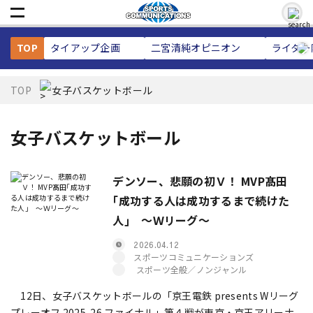
TOP
タイアップ企画
二宮清純
オピニオン
ライター
TOP
女子バスケットボール
女子バスケットボール
デンソー、悲願の初Ｖ！ MVP髙田
｢成功する人は成功するまで続けた
人｣ ～Ｗリーグ～
2026.04.12
スポーツコミュニケーションズ
スポーツ全般／ノンジャンル
12日、女子バスケットボールの「京王電鉄 presents Wリーグ
プレーオフ 2025-26 ファイナル」第４戦が東京・京王アリーナ