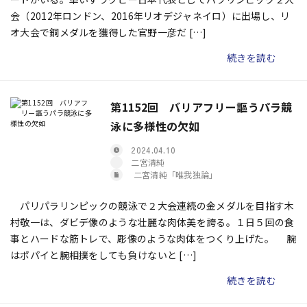
会（2012年ロンドン、2016年リオデジャネイロ）に出場し、リ
オ大会で銅メダルを獲得した官野一彦だ […]
続きを読む
第1152回 バリアフリー謳うパラ競
泳に多様性の欠如
2024.04.10
二宮清純
二宮清純「唯我独論」
パリパラリンピックの競泳で２大会連続の金メダルを目指す木
村敬一は、ダビデ像のような壮麗な肉体美を誇る。１日５回の食
事とハードな筋トレで、彫像のような肉体をつくり上げた。 腕
はポパイと腕相撲をしても負けないと […]
続きを読む