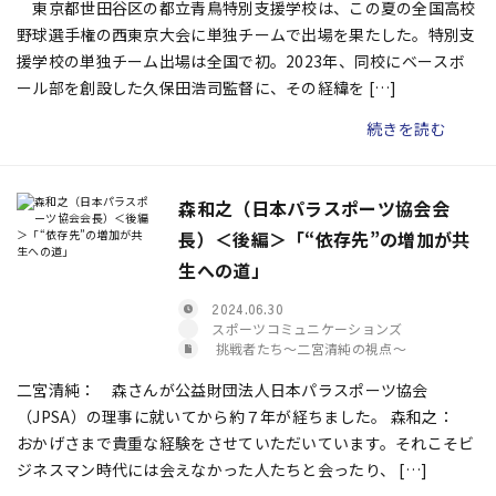
東京都世田谷区の都立青鳥特別支援学校は、この夏の全国高校
野球選手権の西東京大会に単独チームで出場を果たした。特別支
援学校の単独チーム出場は全国で初。2023年、同校にベースボ
ール部を創設した久保田浩司監督に、その経緯を […]
続きを読む
森和之（日本パラスポーツ協会会
長）＜後編＞「“依存先”の増加が共
生への道」
2024.06.30
スポーツコミュニケーションズ
挑戦者たち〜二宮清純の視点〜
二宮清純： 森さんが公益財団法人日本パラスポーツ協会
（JPSA）の理事に就いてから約７年が経ちました。 森和之：
おかげさまで貴重な経験をさせていただいています。それこそビ
ジネスマン時代には会えなかった人たちと会ったり、 […]