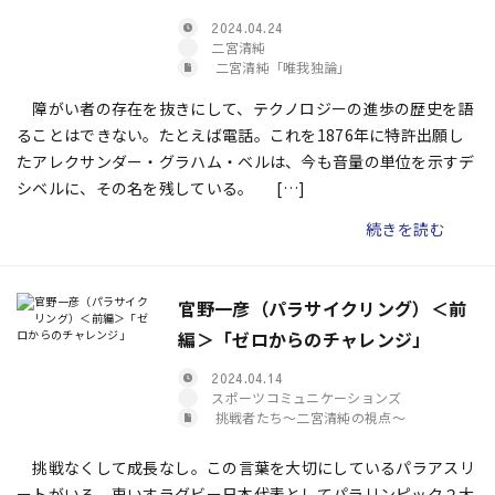
2024.04.24
二宮清純
二宮清純「唯我独論」
障がい者の存在を抜きにして、テクノロジーの進歩の歴史を語
ることはできない。たとえば電話。これを1876年に特許出願し
たアレクサンダー・グラハム・ベルは、今も音量の単位を示すデ
シベルに、その名を残している。 […]
続きを読む
官野一彦（パラサイクリング）＜前
編＞「ゼロからのチャレンジ」
2024.04.14
スポーツコミュニケーションズ
挑戦者たち〜二宮清純の視点〜
挑戦なくして成長なし――。この言葉を大切にしているパラアスリ
ートがいる。車いすラグビー日本代表としてパラリンピック２大