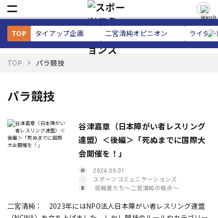
TOP
タイアップ企画
二宮清純
オピニオン
ライター
TOP
パラ競技
パラ競技
谷津嘉章（日本障がい者レスリング
連盟）＜後編＞「死ぬまでに国際大
会開催を！」
2024.09.01
スポーツコミュニケーションズ
挑戦者たち〜二宮清純の視点〜
二宮清純： 2023年にはNPO法人日本障がい者レスリング連盟
（NCWA）を立ち上げました。しかし競技のルールやカテゴリー