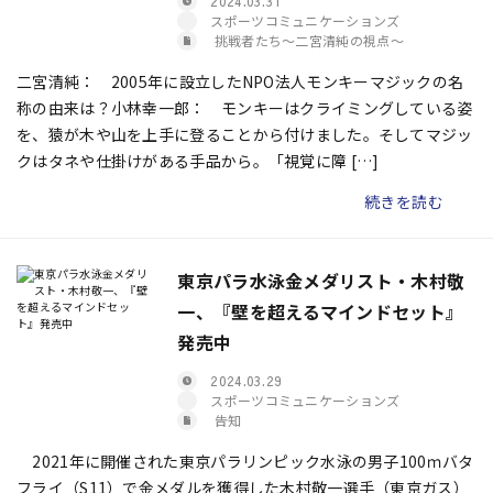
2024.03.31
スポーツコミュニケーションズ
挑戦者たち〜二宮清純の視点〜
二宮清純： 2005年に設立したNPO法人モンキーマジックの名
称の由来は？小林幸一郎： モンキーはクライミングしている姿
を、猿が木や山を上手に登ることから付けました。そしてマジッ
クはタネや仕掛けがある手品から。「視覚に障 […]
続きを読む
東京パラ水泳金メダリスト・木村敬
一、『壁を超えるマインドセット』
発売中
2024.03.29
スポーツコミュニケーションズ
告知
2021年に開催された東京パラリンピック水泳の男子100ｍバタ
フライ（S11）で金メダルを獲得した木村敬一選手（東京ガス）