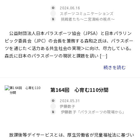
2024.06.16
スポーツコミュニケーションズ
挑戦者たち〜二宮清純の視点〜
公益財団法人日本パラスポーツ協会（JPSA）と日本パラリン
ピック委員会（JPC）の会長を兼務する森和之氏は、パラスポー
ツを通じた＜活力ある共生社会の実現＞に向け、尽力している。
森氏に日本のパラスポーツの現状と課題を訊い […]
続きを読む
第164回 心育む110分間
2024.05.31
伊藤数子
伊藤数子「パラスポーツの現場から」
放課後等デイサービスとは、厚生労働省が児童福祉法に基づい