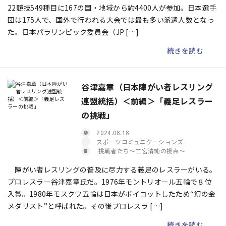
22競技549種目に167の国・地域から約4400人が参加。日本選手
団は175人で、国外で行われる大会では最も多い派遣人数となっ
た。日本パラリンピック委員会（JP […]
続きを読む
谷津嘉章（日本障がい者レスリング
連盟統括）＜前編＞「義足レスラー
の挑戦」
2024.08.18
スポーツコミュニケーションズ
挑戦者たち〜二宮清純の視点〜
障がい者レスリングの普及に尽力する義足のレスラーがいる。
プロレスラー谷津嘉章氏だ。1976年モントリオール五輪で８位
入賞。1980年モスクワ五輪は日本がボイコットしたため“幻の金
メダリスト”と呼ばれた。その後プロレスラ […]
続きを読む