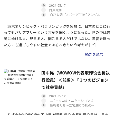
2024.05.17
白戸太朗
白戸太朗「スポーツ“TRY”アングル」
東京オリンピック・パラリンピックを契機に、日本のどこに行
ってもバリアフリーという言葉を聞くようになった。世の中は普
通に歩ける人、見える人、聞こえる人だけではない。障害を持っ
た方にも過ごしやすい社会であるべきという考えが […]
続きを読む
田中晃（WOWOW代表取締役会長執
行役員）＜前編＞「３つのビジョン
で社会貢献」
2024.05.12
スポーツコミュニケーションズ
挑戦者たち〜二宮清純の視点〜
株式会社WOWOWの田中晃 代表取締役 会長執行役員は、長き