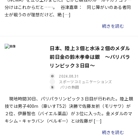
分けはこれからだと……。 谷津嘉章： 同じ障がいのある者同
士が戦うのが理想だけど、絶 […]
続きを読む
日本、陸上３個と水泳２個のメダル
前日金の鈴木孝幸は銀 〜パリパラ
リンピック３日目〜
2024.08.31
スポーツコミュニケーションズ
パリの熱闘
現地時間30日、パリパラリンピック３日目が行われた。陸上競
技では男子400ｍ（車いすT52）決勝で佐藤友祈（モリサワ）が
２位、伊藤智也（バイエル薬品）が３位に入った。金メダルのマ
キシム・キャラバン（ベルギー）とは佐藤が […]
続きを読む