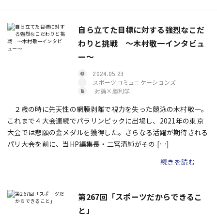
自ら立てた目標に対する強烈なこだ
わりと挑戦 ～木村敬一インタビュ
ー～
2024.05.23
スポーツコミュニケーションズ
対論×勝利学
２歳の時に先天性の網膜剥離で視力を失った競泳の木村敬一。
これまで４大会連続でパラリンピックに出場し、2021年の東京
大会では悲願の金メダルを獲得した。さらなる活躍が期待される
パリ大会を前に、当HP編集長・二宮清純がその […]
続きを読む
第267回「スポーツだからできるこ
と」