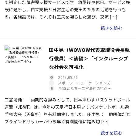
て制定した障害児支援サービスです。放課後や休日、サービス施
設に通所し、自立支援と日常生活の充実のための活動を行うも
の。各施設では、それぞれ工夫を凝らした遊び、交流 […]
続きを読む
田中晃（WOWOW代表取締役会長執
行役員）＜後編＞「インクルーシブ
な社会を可視化」
2024.05.26
スポーツコミュニケーションズ
挑戦者たち〜二宮清純の視点〜
二宮清純： 画期的な試みとして、日本車いすバスケットボール
連盟（JBWF）は、今年の天皇杯日本車いすバスケットボール選
手権大会（天皇杯）を有料開催しました。田中晃： 他団体だと
ブラインドサッカーがいち早く有料開催に踏み切 […]
続きを読む