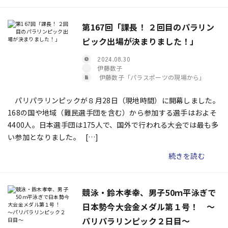
第167回「課長！ ２回目のパラリン
ピック出場が決まりました！」
2024.08.30
伊藤数子
伊藤数子「パラスポーツの現場から」
パリパラリンピックが８月28日（現地時間）に開幕しました。
168の国や地域（難民選手団を含む）から参加する選手はおよそ
4400人。日本選手団は175人で、国外で行われる大会では最も多
い参加となりました。 […]
続きを読む
競泳・鈴木孝幸、男子50ｍ平泳ぎで
日本勢今大会金メダル第１号！ ～
パリパラリンピック２日目～