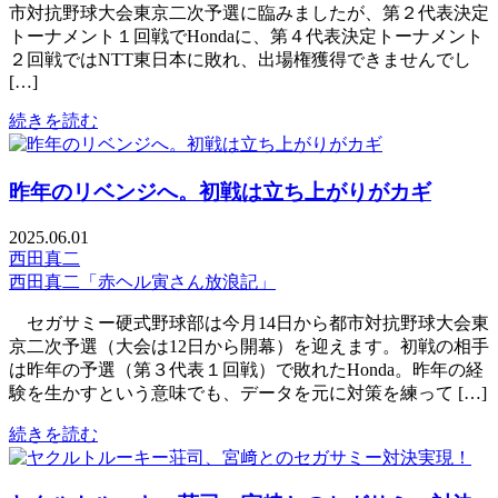
市対抗野球大会東京二次予選に臨みましたが、第２代表決定
トーナメント１回戦でHondaに、第４代表決定トーナメント
２回戦ではNTT東日本に敗れ、出場権獲得できませんでし
[…]
続きを読む
昨年のリベンジへ。初戦は立ち上がりがカギ
2025.06.01
西田真二
西田真二「赤ヘル寅さん放浪記」
セガサミー硬式野球部は今月14日から都市対抗野球大会東
京二次予選（大会は12日から開幕）を迎えます。初戦の相手
は昨年の予選（第３代表１回戦）で敗れたHonda。昨年の経
験を生かすという意味でも、データを元に対策を練って […]
続きを読む