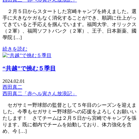
２月５日からスタートした宮崎キャンプを終えました。選
手に大きなケガもなく消化することができ、順調に仕上がっ
てきていると手応えを掴んでいます。福岡大学、オリックス
（２軍）、福岡ソフトバンク（２軍）、王子、日本新薬、國
學院 […]
続きを読む
“共越”で挑む５季目
2024.02.01
西田真二
西田真二「赤ヘル寅さん放浪記」
セガサミー野球部の監督として５年目のシーズンを迎えま
した。今季もセガサミー野球部への応援をよろしくお願いい
たします！ さてチームは２月５日から宮崎でキャンプを張
ります。既に都内でチームを始動しており、体力強化を含
め、今 […]