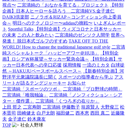
視点〜
二宮清純の「おなかを育てる」プロジェクト
【特別
企画】日本人ヒーローを語ろう 二宮清純VS.金子達仁
DAIKI倶楽部
ニノラボ＆RIZAP～コンディション向上委員
会～
明日へのテクノロジー〜adidasの挑戦〜
いよぎんレポー
ト
Sportful Talks
【特別企画】ウィズコロナと日本サッカー
の未来
この人と飲みたい
二宮清純のゼンソク人間学
世界へ
発進！ 脱日本式ゴルフのすすめ
TAKE OFF TO THE
WORLD! How to change the traditional Japanese golf style
二宮清
純スペシャルトーク「ハッピーアワー＠HUB」
【特別企
画】ロシアＷ杯展望～サッカー緊急会議～
【特別企画】サ
ッカー日本代表への辛口応援
採用情報
一流のミカタ
白球徒
然 ～HAKUJUベースボールスペース～
【新春特別企画】河
野洋平元衆議院議長に聞く
スポーツの指導者から学ぶ
アス
リートが語るテングジャーキー
お知らせ
二宮清純「スポーツのツボ」
二宮清純「プロ野球の時間」
二宮清純「唯我独論」
二宮清純「ノンフィクション・シア
ター・傑作選」
二宮清純「くつろぎの在りか」
上田 哲之
二宮寿朗
二宮清純
伊藤数子
垣原賢人
大野俊三
松
本晋司
田崎健太
白戸太朗
福田健二
西本恵
西田 真二
近藤隆
夫
金子達仁
鈴木康友
TOP
社会人野球