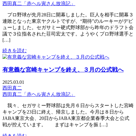
西田真二「赤ヘル寅さん放浪記」
プロ野球が先月28日に開幕しました。巨人を相手に開幕３
連敗となった東京ヤクルトですが、“期待”のルーキーがデビ
ューしました。セガサミー硬式野球部から昨年のドラフト会
議で３位指名された荘司宏太です。ようやくプロ野球選手と
[…]
続きを読む
有意義な宮崎キャンプを終え、３月の公式戦へ
2025.03.01
西田真二
西田真二「赤ヘル寅さん放浪記」
我々、セガサミー野球部は先月６日からスタートした宮崎
キャンプを23日に終え、帰京しました。今月は８日から
JABA東京大会、20日からJABA東京都企業春季大会と公式
戦が控えています。 まずはキャンプを振 […]
続きを読む