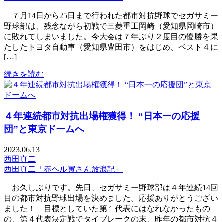
７月14日から25日まで行われた都市対抗野球でセガサミー
野球部は、残念ながら初戦で三菱重工岡崎（愛知県岡崎市）
に敗れてしまいました。今大会は７年ぶり２度目の優勝を果
たしたトヨタ自動車（愛知県豊田市）をはじめ、ベスト４に
[…]
続きを読む
４年連続都市対抗出場権獲得！ “日本一の応援
団”と東京ドームへ
2023.06.13
西田真二
西田真二「赤ヘル寅さん放浪記」
お久しぶりです。先日、セガサミー野球部は４年連続14回
目の都市対抗野球出場を決めました。応援ありがとうござい
ました！ 目標としていた第１代表にはなれなかったもの
の、第４代表決定戦でタイブレークの末、昨年の都市対抗４