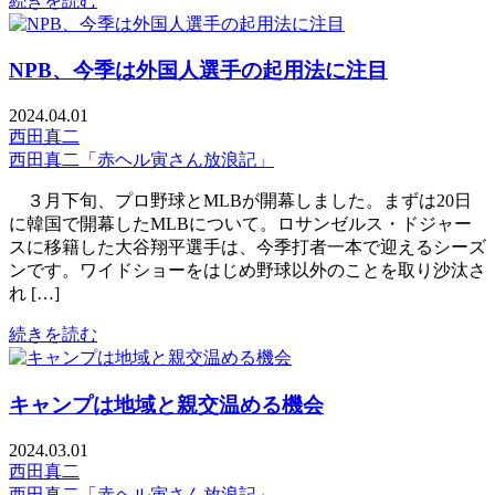
続きを読む
NPB、今季は外国人選手の起用法に注目
2024.04.01
西田真二
西田真二「赤ヘル寅さん放浪記」
３月下旬、プロ野球とMLBが開幕しました。まずは20日
に韓国で開幕したMLBについて。ロサンゼルス・ドジャー
スに移籍した大谷翔平選手は、今季打者一本で迎えるシーズ
ンです。ワイドショーをはじめ野球以外のことを取り沙汰さ
れ […]
続きを読む
キャンプは地域と親交温める機会
2024.03.01
西田真二
西田真二「赤ヘル寅さん放浪記」