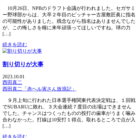
10月26日、NPBのドラフト会議が行われました。セガサミ
ー野球部からは、大卒２年目のピッチャー古屋敷匠眞に指名
の可能性がありました。残念ながら指名はありませんでした
が、この悔しさを糧に来年頑張ってほしいですね。球の力
[…]
続きを読む
割り切りが大事
2023.10.01
西田真二
西田真二「赤ヘル寅さん放浪記」
９月上旬に行われた日本選手権関東代表決定戦は、１回戦
でSUBARUに敗れ、３大会連続７度目の出場はできません
でした。チャンスはつくったものの投打の歯車がうまく噛み
合わなかった。打線は10安打１得点。取れるところで点が入
[…]
続きを読む