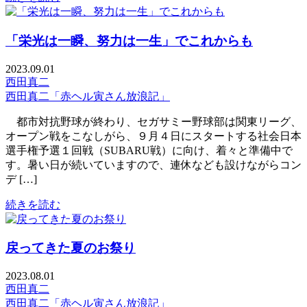
「栄光は一瞬、努力は一生」でこれからも
2023.09.01
西田真二
西田真二「赤ヘル寅さん放浪記」
都市対抗野球が終わり、セガサミー野球部は関東リーグ、
オープン戦をこなしがら、９月４日にスタートする社会日本
選手権予選１回戦（SUBARU戦）に向け、着々と準備中で
す。暑い日が続いていますので、連休なども設けながらコン
デ […]
続きを読む
戻ってきた夏のお祭り
2023.08.01
西田真二
西田真二「赤ヘル寅さん放浪記」