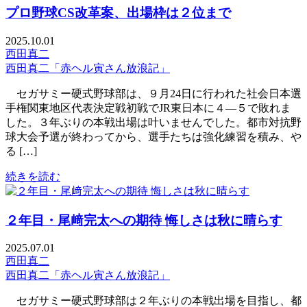
プロ野球CS改革案、出場枠は２位まで
2025.10.01
西田真二
西田真二「赤ヘル寅さん放浪記」
セガサミー硬式野球部は、９月24日に行われた社会日本選
手権関東地区代表決定戦初戦でJR東日本に４―５で敗れま
した。３年ぶりの本戦出場は叶いませんでした。都市対抗野
球大会予選が終わってから、選手たちは強化練習を積み、や
る […]
続きを読む
２年目・尾﨑完太への期待 悔しさは秋に晴らす
2025.07.01
西田真二
西田真二「赤ヘル寅さん放浪記」
セガサミー硬式野球部は２年ぶりの本戦出場を目指し、都