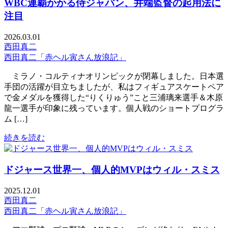
WBC連覇かかる侍ジャパン、井端監督の起用法に
注目
2026.03.01
西田真二
西田真二「赤ヘル寅さん放浪記」
ミラノ・コルティナオリンピックが閉幕しました。日本選
手団の活躍が目立ちましたが、私はフィギュアスケートペア
で金メダルを獲得した“りくりゅう”こと三浦璃来選手＆木原
龍一選手が印象に残っています。個人戦のショートプログラ
ム […]
続きを読む
ドジャース世界一、個人的MVPはウィル・スミス
2025.12.01
西田真二
西田真二「赤ヘル寅さん放浪記」