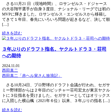
さる11月21 日（現地時間）、ロサンゼルス・ドジャース
の大谷翔平選手が自身３度目、ナショナル・リーグでは初の
MVPに輝きました。ロサンゼルス・エンゼルスから移籍し
てきて１年目、春先にいろいろ問題が起きるなど、決して順
[…]
続きを読む
３年ぶりのドラフト指名。ヤクルトドラ３・荘司
への期待
2024.11.01
西田真二
西田真二「赤ヘル寅さん放浪記」
さる10月24日、プロ野球のドラフト会議が行われ、セガサ
ミー野球部からは２年目のピッチャー荘司宏太が東京ヤクル
トに３位指名を受けました。セガサミーとしてはオリックス
に入団した横山楓（2021年６位）以来、３年ぶりの指名 […]
続きを読む