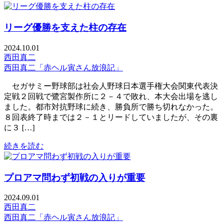
リーグ優勝を支えた柱の存在
2024.10.01
西田真二
西田真二「赤ヘル寅さん放浪記」
セガサミー野球部は社会人野球日本選手権大会関東代表決
定戦２回戦で鷺宮製作所に２－４で敗れ、本大会出場を逃し
ました。都市対抗野球に続き、勝負所で勝ち切れなかった。
８回表終了時までは２－１とリードしていましたが、その裏
に３ […]
続きを読む
プロアマ問わず初戦の入りが重要
2024.09.01
西田真二
西田真二「赤ヘル寅さん放浪記」