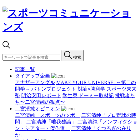
検索
記事一覧
タイアップ企画
アナザーアングル
MAKE YOUR UNIVERSE. ～第二の
開学～
バトンプロジェクト
対論×勝利学
スポーツ未来
塾
明治安田レポート
学生寮 ドーミー取材記
挑戦者た
ち〜二宮清純の視点〜
二宮清純オピニオン
二宮清純「スポーツのツボ」
二宮清純「プロ野球の時
間」
二宮清純「唯我独論」
二宮清純「ノンフィクショ
ン・シアター・傑作選」
二宮清純「くつろぎの在り
か」