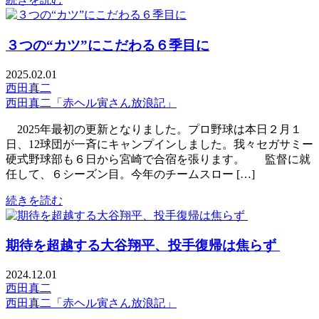
３つの“カツ”にこだわる６季目に
2025.02.01
西田真二
西田真二「赤ヘル寅さん放浪記」
2025年最初の更新となりました。プロ野球は本日２月１
日、12球団が一斉にキャンプインしました。我々セガサミー
硬式野球部も６日から宮崎で合宿を張ります。 監督に就
任して、６シーズン目。今年のチームスロー […]
続きを読む
期待を超越する大谷翔平、投手復帰は焦らず
2024.12.01
西田真二
西田真二「赤ヘル寅さん放浪記」