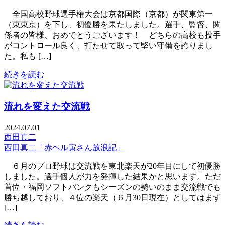
全国高校野球選手権大会は京都国際（京都）が関東第一
（東東京）を下し、初優勝を果たしました。選手、監督、関
係者の皆様、おめでとうございます！ どちらの高校も投手
がコントロール良く、打たせて取って堅い守備を誇りまし
た。私も […]
続きを読む
流れを変えた交流戦
2024.07.01
西田真二
西田真二「赤ヘル寅さん放浪記」
６月のプロ野球は交流戦を東北楽天が20年目にして初優勝
しました。選手個人が力を発揮した結果かと思います。ただ
首位・福岡ソフトバンクもシーズンの勢いのまま交流戦でも
勝ち越しており、４位の楽天（６月30日現在）としてはまず
[…]