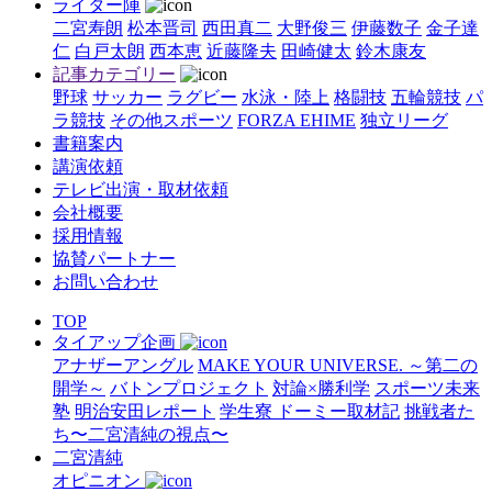
ライター陣
二宮寿朗
松本晋司
西田真二
大野俊三
伊藤数子
金子達
仁
白戸太朗
西本恵
近藤隆夫
田崎健太
鈴木康友
記事カテゴリー
野球
サッカー
ラグビー
水泳・陸上
格闘技
五輪競技
パ
ラ競技
その他スポーツ
FORZA EHIME
独立リーグ
書籍案内
講演依頼
テレビ出演・取材依頼
会社概要
採用情報
協賛パートナー
お問い合わせ
TOP
タイアップ企画
アナザーアングル
MAKE YOUR UNIVERSE. ～第二の
開学～
バトンプロジェクト
対論×勝利学
スポーツ未来
塾
明治安田レポート
学生寮 ドーミー取材記
挑戦者た
ち〜二宮清純の視点〜
二宮清純
オピニオン