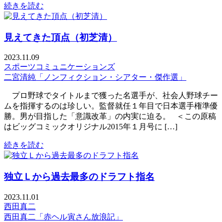
続きを読む
見えてきた頂点（初芝清）
2023.11.09
スポーツコミュニケーションズ
二宮清純「ノンフィクション・シアター・傑作選」
プロ野球でタイトルまで獲った名選手が、社会人野球チー
ムを指揮するのは珍しい。監督就任１年目で日本選手権準優
勝。男が目指した「意識改革」の内実に迫る。 ＜この原稿
はビッグコミックオリジナル2015年１月号に […]
続きを読む
独立Ｌから過去最多のドラフト指名
2023.11.01
西田真二
西田真二「赤ヘル寅さん放浪記」