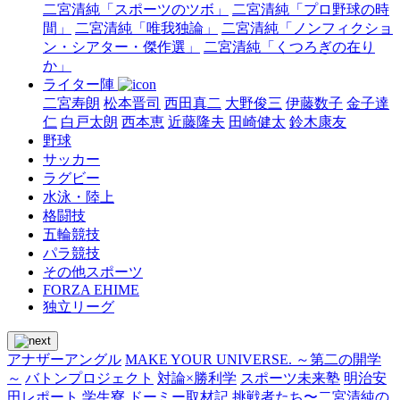
二宮清純「スポーツのツボ」
二宮清純「プロ野球の時
間」
二宮清純「唯我独論」
二宮清純「ノンフィクショ
ン・シアター・傑作選」
二宮清純「くつろぎの在り
か」
ライター陣
二宮寿朗
松本晋司
西田真二
大野俊三
伊藤数子
金子達
仁
白戸太朗
西本恵
近藤隆夫
田崎健太
鈴木康友
野球
サッカー
ラグビー
水泳・陸上
格闘技
五輪競技
パラ競技
その他スポーツ
FORZA EHIME
独立リーグ
アナザーアングル
MAKE YOUR UNIVERSE. ～第二の開学
～
バトンプロジェクト
対論×勝利学
スポーツ未来塾
明治安
田レポート
学生寮 ドーミー取材記
挑戦者たち〜二宮清純の