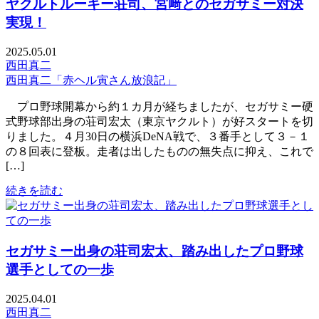
ヤクルトルーキー荘司、宮﨑とのセガサミー対決
実現！
2025.05.01
西田真二
西田真二「赤ヘル寅さん放浪記」
プロ野球開幕から約１カ月が経ちましたが、セガサミー硬
式野球部出身の荘司宏太（東京ヤクルト）が好スタートを切
りました。４月30日の横浜DeNA戦で、３番手として３－１
の８回表に登板。走者は出したものの無失点に抑え、これで
[…]
続きを読む
セガサミー出身の荘司宏太、踏み出したプロ野球
選手としての一歩
2025.04.01
西田真二