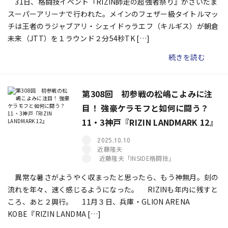
31日、格闘技イベント『RIZIN師走の超強者祭り』がさいたま
スーパーアリーナで行われた。メインのフェザー級タイトルマッ
チは王者のラジャブアリ・シェイドゥラエフ（キルギス）が朝倉
未来（JTT）を１ラウンド２分54秒TK […]
続きを読む
第308回 初参戦の松嶋こよみに注
目！ 強豪ケラモフと如何に闘う？
11・3神戸『RIZIN LANDMARK 12』
2025.10.10
近藤隆夫
近藤隆夫「INSIDE格闘技」
異常な暑さがようやく収まったと思ったら、もう神無月。刻の
流れを年々、速く感じるようになった。 RIZINも年内に残すと
ころ、あと２興行。 11月３日、兵庫・GLION ARENA
KOBE『RIZIN LANDMA […]