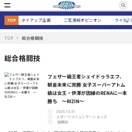
TOP
タイアップ企画
二宮清純
オピニオン
ライター
TOP
総合格闘技
総合格闘技
フェザー級王者シェイドゥラエフ、
朝倉未来に完勝 女子スーパーアトム
級は女王・伊澤が因縁のRENAに一本
勝ち 〜RIZIN〜
2025.12.31
スポーツコミュニケーションズ
格闘技