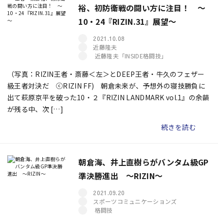
裕、初防衛戦の闘い方に注目！ ～
10・24『RIZIN.31』展望～
2021.10.08
近藤隆夫
近藤隆夫「INSIDE格闘技」
（写真：RIZIN王者・斎藤＜左＞とDEEP王者・牛久のフェザー
級王者対決だ ⓒRIZIN FF) 朝倉未来が、予想外の寝技勝負に
出て萩原京平を破った10・２『RIZIN LANDMARK vol.1』の余韻
が残る中、次 […]
続きを読む
朝倉海、井上直樹らがバンタム級GP
準決勝進出 ～RIZIN～
2021.09.20
スポーツコミュニケーションズ
格闘技