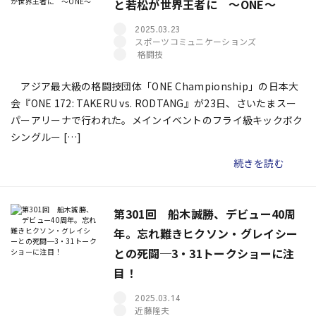
と若松が世界王者に ～ONE～
2025.03.23
スポーツコミュニケーションズ
格闘技
アジア最大級の格闘技団体「ONE Championship」の日本大
会『ONE 172: TAKERU vs. RODTANG』が23日、さいたまスー
パーアリーナで行われた。メインイベントのフライ級キックボク
シングルー […]
続きを読む
第301回 船木誠勝、デビュー40周
年。忘れ難きヒクソン・グレイシー
との死闘─3・31トークショーに注
目！
2025.03.14
近藤隆夫