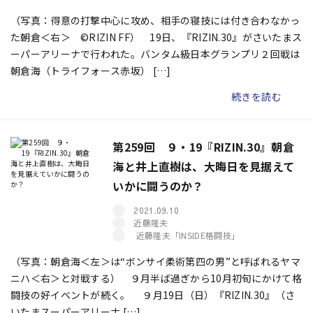
（写真：得意の打撃中心に攻め、相手の寝技には付き合わなかっ
た朝倉＜右＞ ©RIZIN FF） 19日、『RIZIN.30』がさいたまス
ーパーアリーナで行われた。バンタム級日本グランプリ２回戦は
朝倉海（トライフォース赤坂） […]
続きを読む
第259回 ９・19『RIZIN.30』朝倉
海と井上直樹は、大晦日を見据えて
いかに闘うのか？
2021.09.10
近藤隆夫
近藤隆夫「INSIDE格闘技」
（写真：朝倉海＜左＞は“ボンサイ柔術第四の男”と呼ばれるヤマ
ニハ＜右＞と対戦する） ９月半ば過ぎから10月初旬にかけて格
闘技の好イベントが続く。 ９月19日（日）『RIZIN.30』（さ
いたまスーパーアリーナ […]