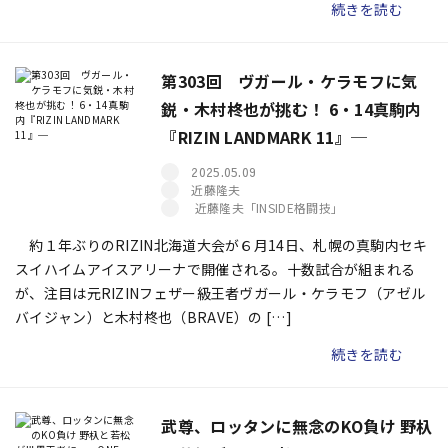
続きを読む
第303回 ヴガール・ケラモフに気
鋭・木村柊也が挑む！ 6・14真駒内
『RIZIN LANDMARK 11』─
2025.05.09
近藤隆夫
近藤隆夫「INSIDE格闘技」
約１年ぶりのRIZIN北海道大会が６月14日、札幌の真駒内セキ
スイハイムアイスアリーナで開催される。十数試合が組まれる
が、注目は元RIZINフェザー級王者ヴガール・ケラモフ（アゼル
バイジャン）と木村柊也（BRAVE）の […]
続きを読む
武尊、ロッタンに無念のKO負け 野杁