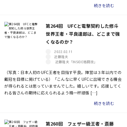
続きを読む
第264回 UFCと電撃契約した修斗
世界王者・平良達郎は、どこまで強
くなるのか？
2022.02.11
近藤隆夫
近藤隆夫「INSIDE格闘技」
（写真：日本人初のUFC王者を目指す平良。陣営は３年以内での
戴冠を目標に掲げている）「こんなに早くUFCに出場できる機会
が得られるとは思っていませんでした。嬉しいです。応援してく
れる皆さんの期待に応えられるよう精一杯頑張 […]
続きを読む
第260回 フェザー級王者・斎藤