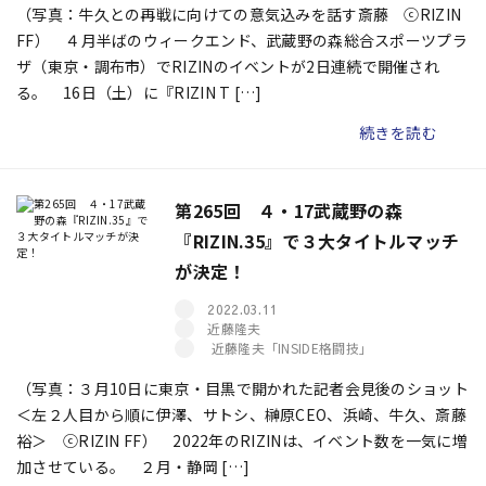
（写真：牛久との再戦に向けての意気込みを話す斎藤 ⓒRIZIN
FF） ４月半ばのウィークエンド、武蔵野の森総合スポーツプラ
ザ（東京・調布市）でRIZINのイベントが2日連続で開催され
る。 16日（土）に『RIZIN T […]
続きを読む
第265回 ４・17武蔵野の森
『RIZIN.35』で３大タイトルマッチ
が決定！
2022.03.11
近藤隆夫
近藤隆夫「INSIDE格闘技」
（写真：３月10日に東京・目黒で開かれた記者会見後のショット
＜左２人目から順に伊澤、サトシ、榊原CEO、浜崎、牛久、斎藤
裕＞ ⓒRIZIN FF） 2022年のRIZINは、イベント数を一気に増
加させている。 ２月・静岡 […]