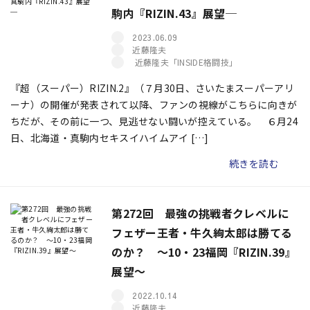
駒内『RIZIN.43』展望─
2023.06.09
近藤隆夫
近藤隆夫「INSIDE格闘技」
『超（スーパー）RIZIN.2』（７月30日、さいたまスーパーアリ
ーナ）の開催が発表されて以降、ファンの視線がこちらに向きが
ちだが、その前に一つ、見逃せない闘いが控えている。 ６月24
日、北海道・真駒内セキスイハイムアイ […]
続きを読む
第272回 最強の挑戦者クレベルに
フェザー王者・牛久絢太郎は勝てる
のか？ ～10・23福岡『RIZIN.39』
展望～
2022.10.14
近藤隆夫