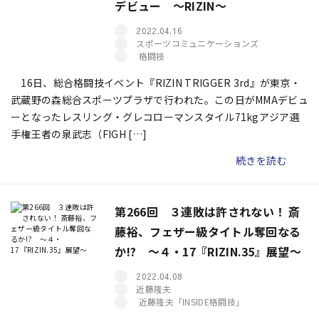
デビュー ～RIZIN～
2022.04.16
スポーツコミュニケーションズ
格闘技
16日、総合格闘技イベント『RIZIN TRIGGER 3rd』が東京・
武蔵野の森総合スポーツプラザで行われた。この日がMMAデビュ
ーとなったレスリング・グレコローマンスタイル71kgアジア選
手権王者の泉武志（FIGH […]
続きを読む
第266回 ３連敗は許されない！ 斎
藤裕、フェザー級タイトル奪回なる
か!? ～４・17『RIZIN.35』展望～
2022.04.08
近藤隆夫
近藤隆夫「INSIDE格闘技」