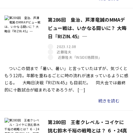
第286回 皇治、芦澤竜誠のMMAデ
ビュー戦は、いかなる闘いに？ 大晦
日『RIZIN.45』─
2023.12.08
近藤隆夫
近藤隆夫「INSIDE格闘技」
ついこの間まで「暑い、暑い」と言っていたはずが、気づくと
もう12月。年齢を重ねるごとに時の流れが速まっているように感
じる。 大晦日決戦『RIZIN.45』も目前だ。 同大会では最終
的に十数試合が組まれるであろうが、 […]
続きを読む
第280回 王者クレベル・コイケに
挑む鈴木千裕の戦略とは？ ６・24真