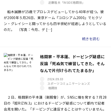
近藤隆夫「INSIDE格闘技」
船木誠勝が15歳でプロレスデビューしてから40年が経つ。彼
が2000年５月26日、東京ドーム『コロシアム2000』でヒクソ
ン・グレイシーと闘ってからも四半世紀が経過しようとしている
のだ。 （写真：今月、デ […]
続きを読む
格闘家・平本蓮、ドーピング疑惑に
反論「死ぬ気で練習してきた。そん
なんで片付けられてたまるか」
2024.09.03
スポーツコミュニケーションズ
格闘技
２日、格闘家の平本蓮（剛毅會）が、SNSに端を発する７月28
日の『超RIZIN.3』におけるドーピング疑惑について都内で記者
会見を開いた。「ドーピングに違反することはやっていません。