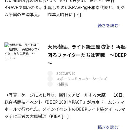
しい発表内容の記者会見が、８月10日夕刻、東京・世田谷
BRAVEで開かれた。出席したのはBRAVE宮田和幸代表と、同ジ
ム所属の三浦孝太。 昨年大晦日に […]
続きを読む
大原樹理、ライト級王座防衛！ 再起
図るファイターたちは苦戦 ～DEEP
～
2022.07.10
スポーツコミュニケーションズ
格闘技
（写真：ケージによじ登り、勝利をアピールする大原） 10日、
総合格闘技イベント『DEEP 108 IMPACT』が東京ドームシティ
ホールで行われた。メインイベントのDEEPライト級タイトルマ
ッチは王者の大原樹理（KIBA […]
続きを読む