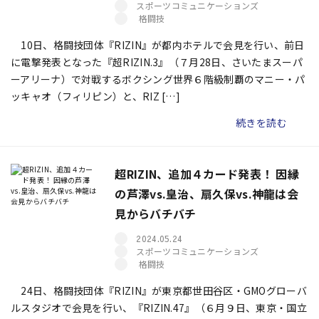
スポーツコミュニケーションズ
格闘技
10日、格闘技団体『RIZIN』が都内ホテルで会見を行い、前日
に電撃発表となった『超RIZIN.3』（７月28日、さいたまスーパ
ーアリーナ）で対戦するボクシング世界６階級制覇のマニー・パ
ッキャオ（フィリピン）と、RIZ […]
続きを読む
超RIZIN、追加４カード発表！ 因縁
の芦澤vs.皇治、扇久保vs.神龍は会
見からバチバチ
2024.05.24
スポーツコミュニケーションズ
格闘技
24日、格闘技団体『RIZIN』が東京都世田谷区・GMOグローバ
ルスタジオで会見を行い、『RIZIN.47』（６月９日、東京・国立