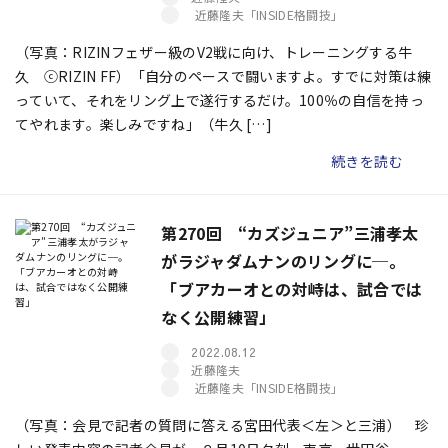
近藤隆夫「INSIDE格闘技」
（写真：RIZINフェザー級のV2戦に向け、トレーニングする牛
久 ⓒRIZIN FF）「自分のペースで闘いますよ。すでに対策は練
っていて、それをリング上で遂行するだけ。100％の自信を持っ
てやれます。楽しみですね」（牛久 […]
続きを読む
第270回 “カズジュニア”三浦孝太
がラジャダムナンのリングに─。
「ブアカーオとの対峙は、試合では
なく公開練習」
2022.08.12
近藤隆夫
近藤隆夫「INSIDE格闘技」
（写真：会見で記者の質問に答える宮田代表＜左＞と三浦） 珍