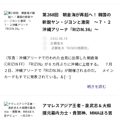
第268回 朝倉海が再起へ！ 韓国の
新鋭ヤン・ジヨンと激突 ～７・２
沖縄アリーナ『RIZIN.36』～
2022.06.10
近藤隆夫
近藤隆夫「INSIDE格闘技」
（写真：沖縄アリーナで行われた会見に出席した朝倉海
ⓒRIZIN FF）『RIZIN』が８カ月ぶりに沖縄に上陸する。 ７月
２日、沖縄アリーナで『RIZIN.36』が開催されるのだ。 メイン
カードもすでに発表されている。& […]
続きを読む
アマレスアジア王者・泉武志＆大相
撲元幕内力士・貴賢神、MMAほろ苦