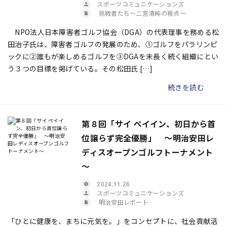
スポーツコミュニケーションズ
挑戦者たち〜二宮清純の視点〜
NPO法人日本障害者ゴルフ協会（DGA）の代表理事を務める松
田治子氏は、障害者ゴルフの発展のため、①ゴルフをパラリンピ
ックに②誰もが楽しめるゴルフを③DGAを末長く続く組織に――とい
う３つの目標を掲げている。その松田氏 […]
続きを読む
第８回「サイ ペイイン、初日から首
位譲らず完全優勝」 ～明治安田レ
ディスオープンゴルフトーナメント
～
2024.11.26
スポーツコミュニケーションズ
明治安田レポート
「ひとに健康を、まちに元気を。」をコンセプトに、社会貢献活