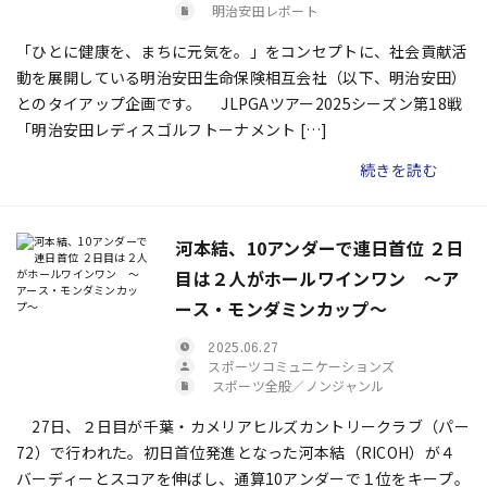
明治安田レポート
「ひとに健康を、まちに元気を。」をコンセプトに、社会貢献活
動を展開している明治安田生命保険相互会社（以下、明治安田）
とのタイアップ企画です。 JLPGAツアー2025シーズン第18戦
「明治安田レディスゴルフトーナメント […]
続きを読む
河本結、10アンダーで連日首位 ２日
目は２人がホールワインワン ～ア
ース・モンダミンカップ～
2025.06.27
スポーツコミュニケーションズ
スポーツ全般／ノンジャンル
27日、２日目が千葉・カメリアヒルズカントリークラブ（パー
72）で行われた。初日首位発進となった河本結（RICOH）が４
バーディーとスコアを伸ばし、通算10アンダーで１位をキープ。