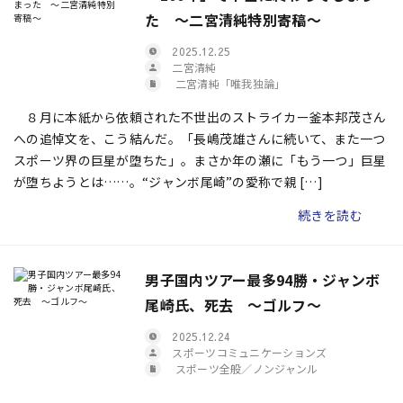
た ～二宮清純特別寄稿～
2025.12.25
二宮清純
二宮清純「唯我独論」
８月に本紙から依頼された不世出のストライカー釜本邦茂さん
への追悼文を、こう結んだ。「長嶋茂雄さんに続いて、また一つ
スポーツ界の巨星が堕ちた」。まさか年の瀬に「もう一つ」巨星
が堕ちようとは……。“ジャンボ尾崎”の愛称で親 […]
続きを読む
男子国内ツアー最多94勝・ジャンボ
尾崎氏、死去 〜ゴルフ〜
2025.12.24
スポーツコミュニケーションズ
スポーツ全般／ノンジャンル