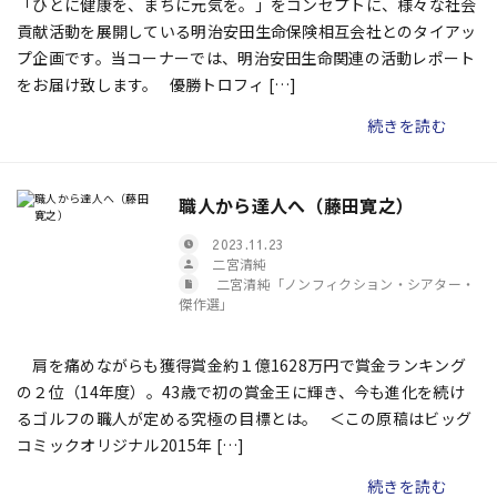
「ひとに健康を、まちに元気を。」をコンセプトに、様々な社会
貢献活動を展開している明治安田生命保険相互会社とのタイアッ
プ企画です。当コーナーでは、明治安田生命関連の活動レポート
をお届け致します。 優勝トロフィ […]
続きを読む
職人から達人へ（藤田寛之）
2023.11.23
二宮清純
二宮清純「ノンフィクション・シアター・
傑作選」
肩を痛めながらも獲得賞金約１億1628万円で賞金ランキング
の２位（14年度）。43歳で初の賞金王に輝き、今も進化を続け
るゴルフの職人が定める究極の目標とは。 ＜この原稿はビッグ
コミックオリジナル2015年 […]
続きを読む