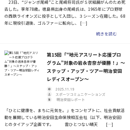
23日、“ジャンボ尾崎”こと尾崎将司氏がＳ状結腸がんのため死
去した。享年78歳。徳島県出身の尾崎氏は、1965年にプロ野球
の西鉄ライオンズに投手として入団し、３シーズン在籍した。68
年に現役引退後、ゴルファーに転向し、 […]
続きを読む
第15回「“地元アスリート応援プロ
グラム”対象の岩永杏奈が優勝！」～
ステップ・アップ・ツアー明治安田
レディスオープン～
2025.11.19
スポーツコミュニケーションズ
明治安田レポート
「ひとに健康を、まちに元気を。」をコンセプトに、社会貢献活
動を展開している明治安田生命保険相互会社（以下、明治安田）
とのタイアップ企画です。 雲ひとつない晴天 […]