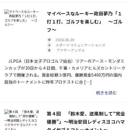
マイペースなルーキー政田夢乃「１
打１打、ゴルフを楽しむ」 ～ゴル
フ～
2024.06.20
スポーツコミュニケーションズ
アナザーアングル
JLPGA（日本女子プロゴルフ協会）ツアーのアース・モンダミ
ンカップが20日から４日間、千葉・カメリアヒルズカントリーク
ラブで開催される。賞金総額３億円、優勝賞金5400万円の国内
屈指のトーナメントに昨年プロテストに合 […]
続きを読む
第４回 「鈴木愛、逆風制して“完全
優勝”」～明治安田レディスヨコハマ
タイヤゴルフトーナメント～