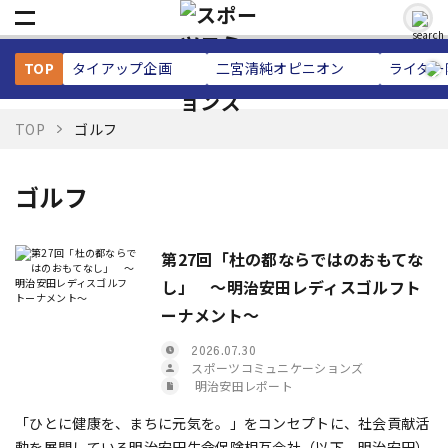
TOP
タイアップ企画
二宮清純
オピニオン
ライター
TOP
ゴルフ
ゴルフ
第27回「杜の都ならではのおもてな
し」 ～明治安田レディスゴルフト
ーナメント～
2026.07.30
スポーツコミュニケーションズ
明治安田レポート
「ひとに健康を、まちに元気を。」をコンセプトに、社会貢献活
動を展開している明治安田生命保険相互会社（以下、明治安田）