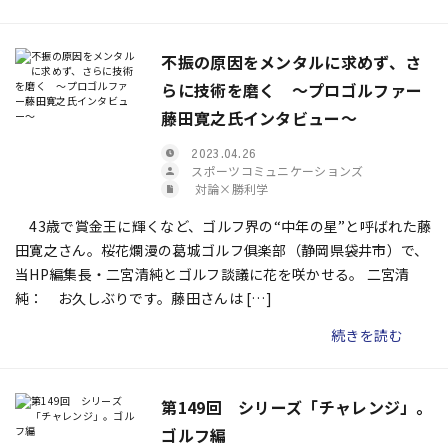
不振の原因をメンタルに求めず、さ
らに技術を磨く ～プロゴルファー
藤田寛之氏インタビュー～
2023.04.26
スポーツコミュニケーションズ
対論×勝利学
43歳で賞金王に輝くなど、ゴルフ界の“中年の星”と呼ばれた藤
田寛之さん。桜花爛漫の葛城ゴルフ俱楽部（静岡県袋井市）で、
当HP編集長・二宮清純とゴルフ談議に花を咲かせる。 二宮清
純： お久しぶりです。藤田さんは […]
続きを読む
第149回 シリーズ「チャレンジ」。
ゴルフ編