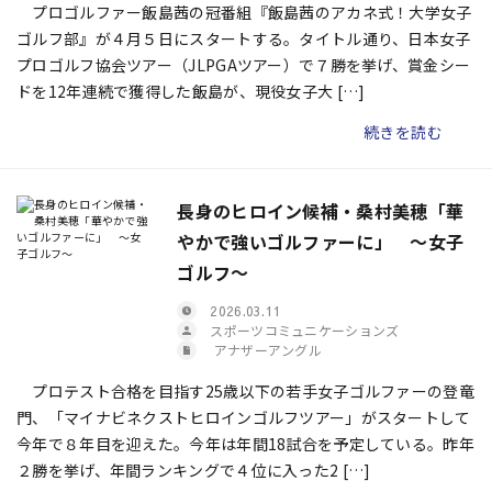
プロゴルファー飯島茜の冠番組『飯島茜のアカネ式！大学女子
ゴルフ部』が４月５日にスタートする。タイトル通り、日本女子
プロゴルフ協会ツアー（JLPGAツアー）で７勝を挙げ、賞金シー
ドを12年連続で獲得した飯島が、現役女子大 […]
続きを読む
長身のヒロイン候補・桑村美穂「華
やかで強いゴルファーに」 ～女子
ゴルフ～
2026.03.11
スポーツコミュニケーションズ
アナザーアングル
プロテスト合格を目指す25歳以下の若手女子ゴルファーの登竜
門、「マイナビネクストヒロインゴルフツアー」がスタートして
今年で８年目を迎えた。今年は年間18試合を予定している。昨年
２勝を挙げ、年間ランキングで４位に入った2 […]