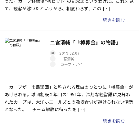
うだ。カープ移籍後“初ヒット”の記念球というわけだ。これを見
て、観客が沸いたというから、相変わらず、この […]
続きを読む
二宮清純「『樽募金』の物語」
2019.02.07
二宮清純
カープ・アイ
カープが「市民球団」と称される理由のひとつに「樽募金」が
あげられる。球団創設２年目の1951年、深刻な経営難に見舞わ
れたカープは、大洋ホエールズとの吸収合併が避けられない情勢
となった。 チーム解散に待ったを […]
続きを読む