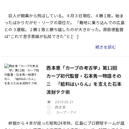
巨人が開幕から飛ばしている。４月３日現在、４勝１敗。始ま
ったばかりだがセ・リーグの首位だ。 「敵地に乗り込んでの広島
との３連戦。２勝１敗と勝ち越したのが大きかった。原辰徳監督
は“これで苦手意識が払拭できた”と […]
続きを読む
西本恵「カープの考古学」第12回
カープ初代監督・石本秀一物語その
ニ 「給料はいらん」を支えた石本
流財テク術
2019.03.21
西本恵
カープ・アイ
終戦から４年が経った昭和24年秋、広島にプロ野球チームが誕