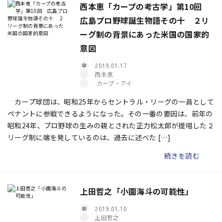
西本恵「カープの考古学」第10回
広島プロ野球誕生物語その十 ２リ
ーグ制の背景にあった米国の国家的
意図
2019.01.17
西本恵
カープ・アイ
カープ球団は、昭和25年からセントラル・リーグの一員として
ペナントに参戦できるようになった。その一番の要因は、前年の
昭和24年、プロ野球の生みの親とされた正力松太郎が提唱した２
リーグ制に端を発しているのは、過去に述べた […]
続きを読む
上田哲之「小園海斗の可能性」
2019.01.10
上田哲之