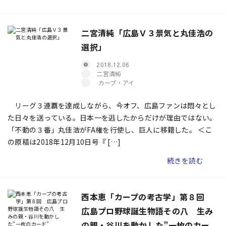
二宮清純「広島Ｖ３景気と丸佳浩の
選択」
2018.12.06
二宮清純
カープ・アイ
リーグ３連覇を達成しながら、今オフ、広島ファンは悶々とし
た日々を送っている。日本一を逃したからだけが理由ではない。
「不動の３番」丸佳浩がFA権を行使し、巨人に移籍した。 ＜こ
の原稿は2018年12月10日号『 […]
続きを読む
西本恵「カープの考古学」第８回
広島プロ野球誕生物語その八 生み
の親・谷川を動かした”一枚のカー