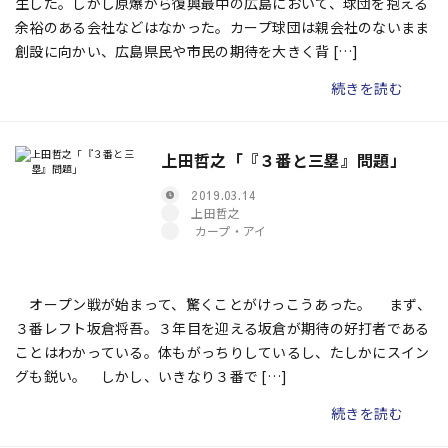
生した。しかし原爆から復興最中の広島において、球団を抱える
余裕のある会社などはなかった。カープ球団は親会社のないまま
創設に向かい、広島県民や市民の期待を大きく背 […]
続きを読む
上田哲之「『３番と三塁』問題」
2019.03.14
上田哲之
カープ・アイ
オープン戦が始まって、驚くことがけっこうあった。 まず、
３番レフト坂倉将吾。３年目を迎える坂倉が期待の好打者である
ことはわかっている。体もがっちりしているし、たしかにスイン
グも鋭い。 しかし、いきなり３番で […]
続きを読む