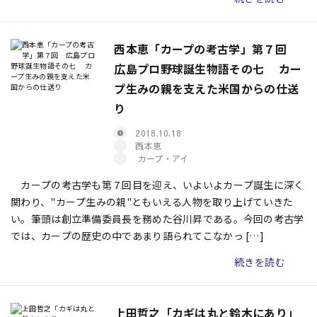
西本恵「カープの考古学」第７回
広島プロ野球誕生物語その七 カー
プ生みの親を支えた米国からの仕送
り
2018.10.18
西本恵
カープ・アイ
カープの考古学も第７回目を迎え、いよいよカープ誕生に深く
関わり、"カープ生みの親"ともいえる人物を取り上げていきた
い。筆頭は創立準備委員長を務めた谷川昇である。今回の考古学
では、カープの歴史の中であまり語られてこなかっ […]
続きを読む
上田哲之「カギは丸と鈴木にあり」