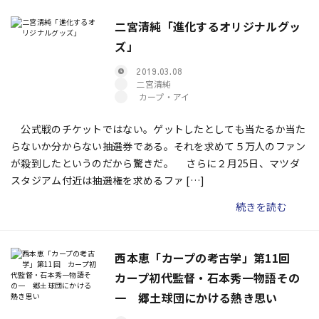
二宮清純「進化するオリジナルグッ
ズ」
2019.03.08
二宮清純
カープ・アイ
公式戦のチケットではない。ゲットしたとしても当たるか当た
らないか分からない抽選券である。それを求めて５万人のファン
が殺到したというのだから驚きだ。 さらに２月25日、マツダ
スタジアム付近は抽選権を求めるファ […]
続きを読む
西本恵「カープの考古学」第11回
カープ初代監督・石本秀一物語その
一 郷土球団にかける熱き思い