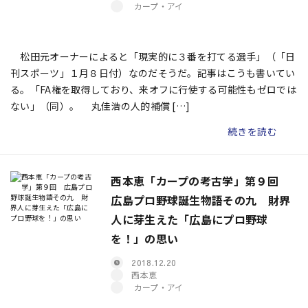
カープ・アイ
松田元オーナーによると「現実的に３番を打てる選手」（「日
刊スポーツ」１月８日付）なのだそうだ。記事はこうも書いてい
る。「FA権を取得しており、来オフに行使する可能性もゼロでは
ない」（同）。 丸佳浩の人的補償 […]
続きを読む
西本恵「カープの考古学」第９回
広島プロ野球誕生物語その九 財界
人に芽生えた「広島にプロ野球
を！」の思い
2018.12.20
西本恵
カープ・アイ