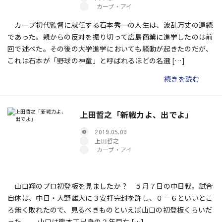
カープ・アイ
カープ初代監督に就任する石本秀一の人生は、波乱万丈の連続
であった。親からの反対を振り切って広島商業に進学したのは前
回で述べた。その後の大学進学においても騒動が起きたのだが、
これは石本が「野球の神童」と呼ばれるほどの名選 […]
続きを読む
上田哲之「新戦力よ、出でよ」
2019.05.09
上田哲之
カープ・アイ
山口翔のプロ初登板を見ましたか？ ５月７日の中日戦。試合
自体は、中日・大野雄大に３安打完封を許し、０－６といいとこ
ろ無く敗れたので、見るべきものといえば山口の初登板くらいだ
った。 山口は熊本工出身の２年目右 […]