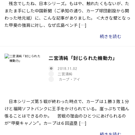
残念でしたね、日本シリーズ。もはや、触れたくもないが、た
またま手にした中国新聞（ご承知の通り、カープ球団創設から関
わった地元紙）に、こんな記事がありました。 ＜大きな壁となっ
た甲斐の強肩に対し、なぜ広島ベンチ […]
続きを読む
二宮清純「封じられた機動力」
2018.11.02
二宮清純
カープ・アイ
日本シリーズ第５戦が終わった時点で、カープは１勝３敗１分
けと福岡ソフトバンクに王手をかけられている。崖っぷちで踏ん
張ることはできるのか。 苦戦の理由のひとつにあげられるの
が“甲斐キャノン”。カープは６回盗塁 […]
続きを読む