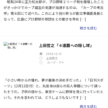
昭和24年に正力松太郎が、プロ野球２リーグ制を提唱したこと
がきっかけでカープ誕生の気運が加速するのは、「カープの考古
学」第６回にて述べた。これにより谷川昇らが創立準備委員長と
なって、広島にプロ野球の球団をとの動きを早め […]
続きを読む
上田哲之「４連覇への隠し球」
2018.12.13
上田哲之
カープ・アイ
「小さい時からの憧れ、夢が最後の決め手だった」（「日刊スポ
ーツ」12月12日付）と、丸佳浩は自らの巨人移籍について語っ
たそうだ。子供の頃から、東京ドームに野球を見に行っていたと
いう。それを言われては、どうしようもないです […]
続きを読む