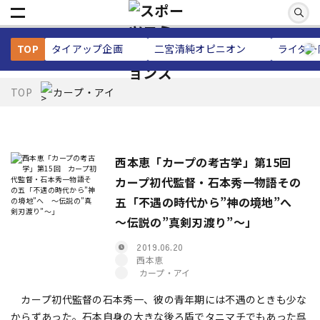
TOP
タイアップ企画
二宮清純
オピニオン
ライター
TOP
カープ・アイ
西本恵「カープの考古学」第15回
カープ初代監督・石本秀一物語その
五「不遇の時代から”神の境地”へ
～伝説の”真剣刃渡り”～」
2019.06.20
西本恵
カープ・アイ
カープ初代監督の石本秀一、彼の青年期には不遇のときも少な
からずあった。石本自身の大きな後ろ盾でタニマチでもあった呉