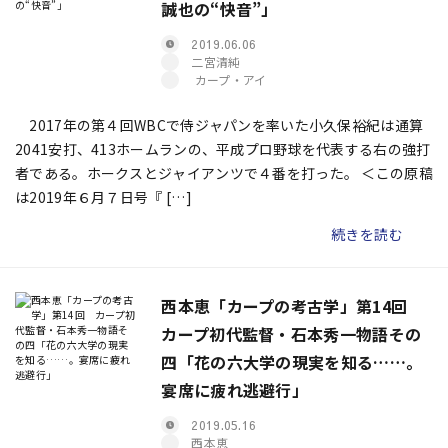
誠也の“快音”」
2019.06.06
二宮清純
カープ・アイ
2017年の第４回WBCで侍ジャパンを率いた小久保裕紀は通算
2041安打、413ホームランの、平成プロ野球を代表する右の強打
者である。ホークスとジャイアンツで４番を打った。 ＜この原稿
は2019年６月７日号『 […]
続きを読む
西本恵「カープの考古学」第14回
カープ初代監督・石本秀一物語その
四「花の六大学の現実を知る……。
宴席に疲れ逃避行」
2019.05.16
西本恵