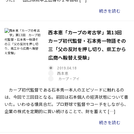
続きを読む
西本恵「カープの考古学」第13回
カープ初代監督・石本秀一物語その
三「父の反対を押し切り、県工から
広商へ鞍替え受験」
2019.04.18
西本恵
カープ・アイ
カープ初代監督である石本秀一本人のエピソードに触れるの
は、今回で三回目となる。前回は石本個人の経済状態について書
いた。いわゆる懐具合だ。プロ野球で監督やコーチをしながら、
企業の株式を定期的に買い続けることで、財を蓄えて […]
続きを読む