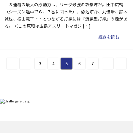
３連覇の最大の原動力は、リーグ最強の攻撃陣だ。田中広輔
（シーズン途中で６、７番に回った）、菊池涼介、丸佳浩、鈴木
誠也、松山竜平……とつながる打線には『流線型打線』の趣があ
る。 ＜この原稿は広島アスリートマガジ […]
続きを読む
3
4
5
6
7