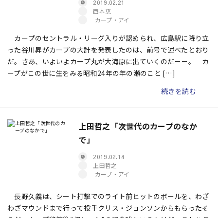
2019.02.21
西本恵
カープ・アイ
カープのセントラル・リーグ入りが認められ、広島駅に降り立
った谷川昇がカープの大計を発表したのは、前号で述べたとおり
だ。さあ、いよいよカープ丸が大海原に出ていくのだ－－。 カ
ープがこの世に生をみる昭和24年の年の瀬のこと […]
続きを読む
上田哲之「次世代のカープのなか
で」
2019.02.14
上田哲之
カープ・アイ
長野久義は、シート打撃でのライト前ヒットのボールを、わざ
わざマウンドまで行って投手クリス・ジョンソンからもらったそ