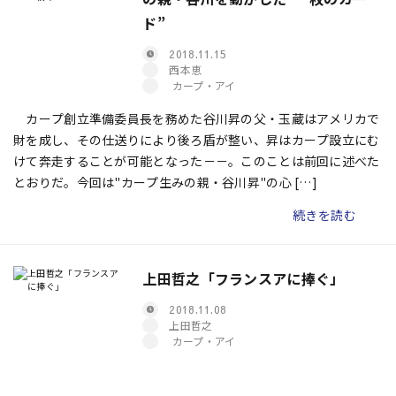
ド”
2018.11.15
西本恵
カープ・アイ
カープ創立準備委員長を務めた谷川昇の父・玉蔵はアメリカで
財を成し、その仕送りにより後ろ盾が整い、昇はカープ設立にむ
けて奔走することが可能となった－－。このことは前回に述べた
とおりだ。今回は"カープ生みの親・谷川昇"の心 […]
続きを読む
上田哲之「フランスアに捧ぐ」
2018.11.08
上田哲之
カープ・アイ